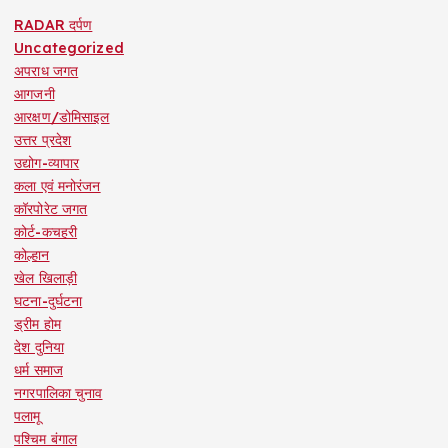
RADAR दर्पण
Uncategorized
अपराध जगत
आगजनी
आरक्षण/डोमिसाइल
उत्तर प्रदेश
उद्योग-व्यापार
कला एवं मनोरंजन
कॉरपोरेट जगत
कोर्ट-कचहरी
कोल्हान
खेल खिलाड़ी
घटना-दुर्घटना
ड्रीम होम
देश दुनिया
धर्म समाज
नगरपालिका चुनाव
पलामू
पश्चिम बंगाल