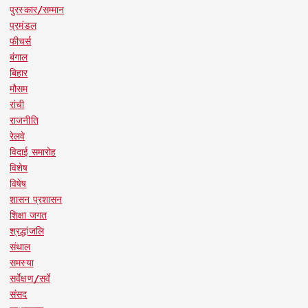
पुरस्कार/सम्मान
प्रमंडल
फीचर्स
बंगाल
बिहार
मौसम
रांची
राजनीति
रेलवे
विदाई समारोह
विशेष
विषेष
शासन प्रशासन
शिक्षा जगत
श्रद्धांजलि
संथाल
समस्या
सर्वेक्षण/सर्वे
संसद