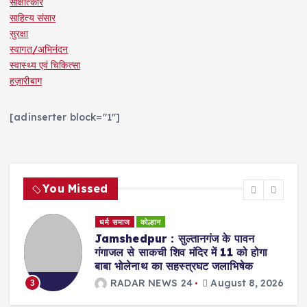
साक्षात्कार
साहित्य संसार
सुरक्षा
स्वागत/अभिनंदन
स्वास्थ्य एवं चिकित्सा
हज़ारीबाग
[adinserter block="1"]
You Missed
धर्म समाज
कोल्हान
्ण
Jamshedpur : सुल्तानगंज के पावन
गंगाजल से साकची शिव मंदिर में 11 को होगा
बाबा भोलेनाथ का सहस्त्रघट जलाभिषेक
RADAR NEWS 24
August 8, 2026
3
26