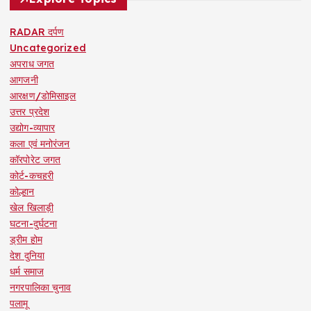
RADAR दर्पण
Uncategorized
अपराध जगत
आगजनी
आरक्षण/डोमिसाइल
उत्तर प्रदेश
उद्योग-व्यापार
कला एवं मनोरंजन
कॉरपोरेट जगत
कोर्ट-कचहरी
कोल्हान
खेल खिलाड़ी
घटना-दुर्घटना
ड्रीम होम
देश दुनिया
धर्म समाज
नगरपालिका चुनाव
पलामू