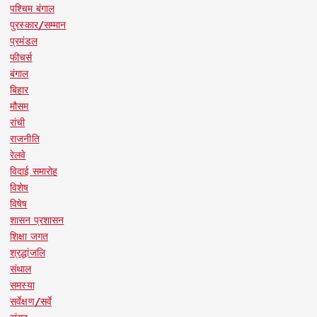
पश्चिम बंगाल
पुरस्कार/सम्मान
प्रमंडल
फीचर्स
बंगाल
बिहार
मौसम
रांची
राजनीति
रेलवे
विदाई समारोह
विशेष
विषेष
शासन प्रशासन
शिक्षा जगत
श्रद्धांजलि
संथाल
समस्या
सर्वेक्षण/सर्वे