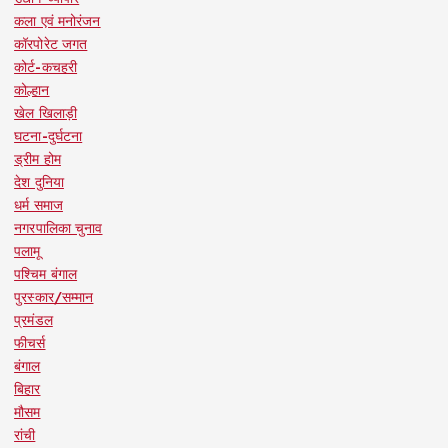
कला एवं मनोरंजन
कॉरपोरेट जगत
कोर्ट-कचहरी
कोल्हान
खेल खिलाड़ी
घटना-दुर्घटना
ड्रीम होम
देश दुनिया
धर्म समाज
नगरपालिका चुनाव
पलामू
पश्चिम बंगाल
पुरस्कार/सम्मान
प्रमंडल
फीचर्स
बंगाल
बिहार
मौसम
रांची