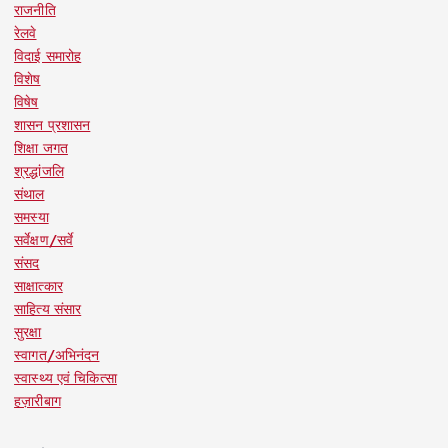
राजनीति
रेलवे
विदाई समारोह
विशेष
विषेष
शासन प्रशासन
शिक्षा जगत
श्रद्धांजलि
संथाल
समस्या
सर्वेक्षण/सर्वे
संसद
साक्षात्कार
साहित्य संसार
सुरक्षा
स्वागत/अभिनंदन
स्वास्थ्य एवं चिकित्सा
हज़ारीबाग