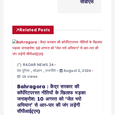
सीडीएस
a
v
Related Posts
i
g
a
RADAR NEWS 24
t
देश दुनिया
,
कोल्हान
,
राजनीति
August 2, 2026
16 views
i
Bahragora : केंद्र सरकार की
कॉर्पोरेटपरस्त नीतियों के खिलाफ भड़का
o
जनाक्रोश: 10 अगस्त को ‘जेल भरो
अभियान’ से आर-पार की जंग लड़ेगी
n
सीपीआई(एम)