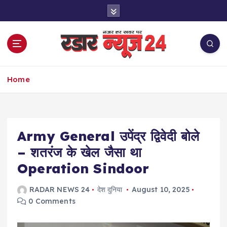
S
k
i
p
t
o
नज़र हर खबर पर
c
Home
o
n
t
e
Army General उपेंद्र द्विवेदी बोले
n
t
– शतरंज के खेल जैसा था
Operation Sindoor
RADAR NEWS 24
देश दुनिया
August 10, 2025
0 Comments