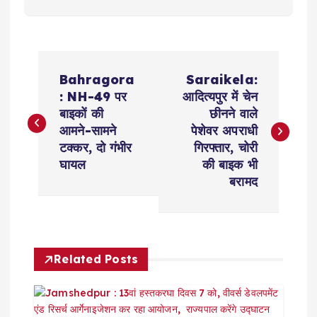
P
Bahragora
Saraikela:
o
: NH-49 पर
आदित्यपुर में चेन
बाइकों की
छीनने वाले
s
आमने-सामने
पेशेवर अपराधी
टक्कर, दो गंभीर
गिरफ्तार, चोरी
t
घायल
की बाइक भी
बरामद
n
a
Related Posts
v
i