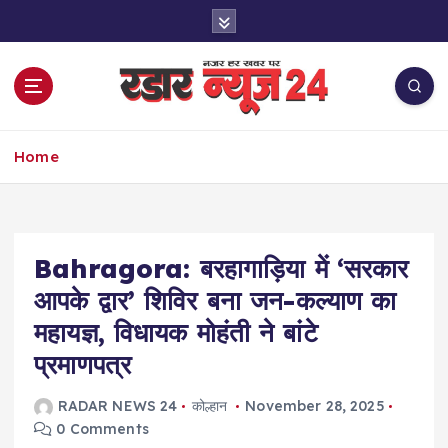
S
k
i
p
t
o
नज़र हर खबर पर
c
Home
o
n
t
e
Bahragora: बरहागाड़िया में ‘सरकार
n
t
आपके द्वार’ शिविर बना जन-कल्याण का
महायज्ञ, विधायक मोहंती ने बांटे
प्रमाणपत्र
RADAR NEWS 24
कोल्हान
November 28, 2025
0 Comments