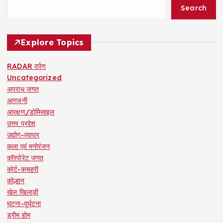
Search
Explore Topics
RADAR दर्पण
Uncategorized
अपराध जगत
आगजनी
आरक्षण/डोमिसाइल
उत्तर प्रदेश
उद्योग-व्यापार
कला एवं मनोरंजन
कॉरपोरेट जगत
कोर्ट-कचहरी
कोल्हान
खेल खिलाड़ी
घटना-दुर्घटना
ड्रीम होम