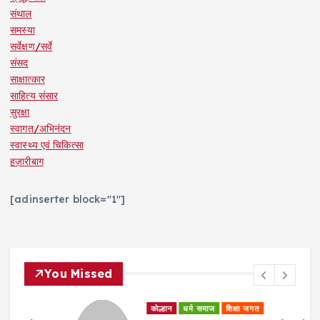
संथाल
समस्या
सर्वेक्षण/सर्वे
संसद
साक्षात्कार
साहित्य संसार
सुरक्षा
स्वागत/अभिनंदन
स्वास्थ्य एवं चिकित्सा
हज़ारीबाग
[adinserter block="1"]
You Missed
कोल्हान
धर्म समाज
शिक्षा जगत