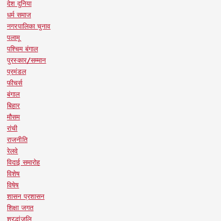
देश दुनिया
धर्म समाज
नगरपालिका चुनाव
पलामू
पश्चिम बंगाल
पुरस्कार/सम्मान
प्रमंडल
फीचर्स
बंगाल
बिहार
मौसम
रांची
राजनीति
रेलवे
विदाई समारोह
विशेष
विषेष
शासन प्रशासन
शिक्षा जगत
श्रद्धांजलि