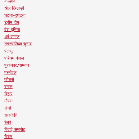
कोल्हान
खेल खिलाड़ी
घटना-दुर्घटना
ड्रीम होम
देश दुनिया
धर्म समाज
नगरपालिका चुनाव
पलामू
पश्चिम बंगाल
पुरस्कार/सम्मान
प्रमंडल
फीचर्स
बंगाल
बिहार
मौसम
रांची
राजनीति
रेलवे
विदाई समारोह
विशेष