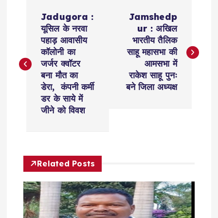
P
Jadugora :
Jamshedp
o
यूसिल के नरवा
ur : अखिल
पहाड़ आवासीय
भारतीय तैलिक
s
कॉलोनी का
साहू महासभा की
जर्जर क्वॉटर
आमसभा में
t
बना मौत का
राकेश साहू पुनः
डेरा, कंपनी कर्मी
बने जिला अध्यक्ष
n
डर के साये में
जीने को विवश
a
v
Related Posts
i
g