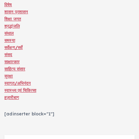
विषेष
शासन प्रशासन
शिक्षा जगत
श्रद्धांजलि
संथाल
समस्या
सर्वेक्षण/सर्वे
संसद
साक्षात्कार
साहित्य संसार
सुरक्षा
स्वागत/अभिनंदन
स्वास्थ्य एवं चिकित्सा
हज़ारीबाग
[adinserter block="1"]