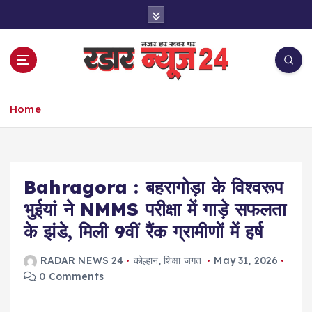
S
k
i
p
t
o
नज़र हर खबर पर
c
Home
o
n
t
e
Bahragora : बहरागोड़ा के विश्वरूप
n
t
भुईयां ने NMMS परीक्षा में गाड़े सफलता
के झंडे, मिली 9वीं रैंक ग्रामीणों में हर्ष
RADAR NEWS 24
कोल्हान
,
शिक्षा जगत
May 31, 2026
0 Comments