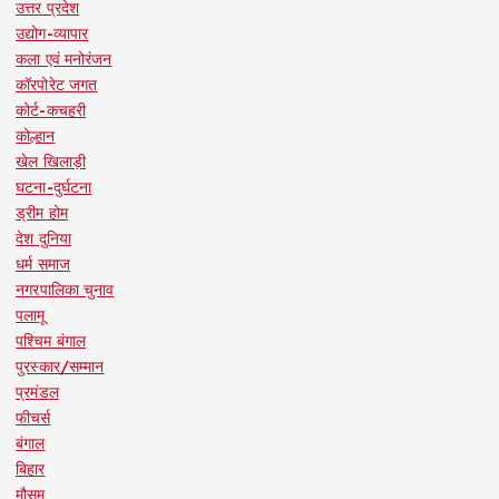
उत्तर प्रदेश
उद्योग-व्यापार
कला एवं मनोरंजन
कॉरपोरेट जगत
कोर्ट-कचहरी
कोल्हान
खेल खिलाड़ी
घटना-दुर्घटना
ड्रीम होम
देश दुनिया
धर्म समाज
नगरपालिका चुनाव
पलामू
पश्चिम बंगाल
पुरस्कार/सम्मान
प्रमंडल
फीचर्स
बंगाल
बिहार
मौसम