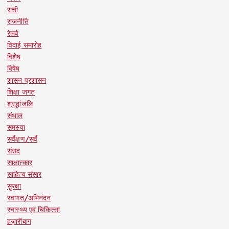
रांची
राजनीति
रेलवे
विदाई समारोह
विशेष
विषेष
शासन प्रशासन
शिक्षा जगत
श्रद्धांजलि
संथाल
समस्या
सर्वेक्षण/सर्वे
संसद
साक्षात्कार
साहित्य संसार
सुरक्षा
स्वागत/अभिनंदन
स्वास्थ्य एवं चिकित्सा
हज़ारीबाग