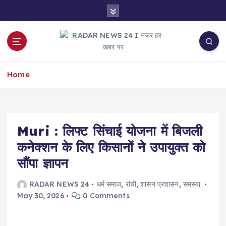
S
k
i
p
t
नज़र हर खबर पर
o
Home
c
o
n
t
e
Muri : लिफ्ट सिंचाई योजना में बिजली
n
कनेक्शन के लिए किसानों ने उपायुक्त को
t
सौंपा ज्ञापन
RADAR NEWS 24
धर्म समाज
,
रांची
,
शासन प्रशासन
,
समस्या
May 30, 2026
0 Comments