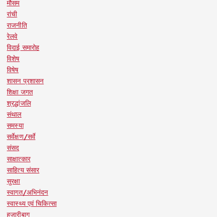
मौसम
रांची
राजनीति
रेलवे
विदाई समारोह
विशेष
विषेष
शासन प्रशासन
शिक्षा जगत
श्रद्धांजलि
संथाल
समस्या
सर्वेक्षण/सर्वे
संसद
साक्षात्कार
साहित्य संसार
सुरक्षा
स्वागत/अभिनंदन
स्वास्थ्य एवं चिकित्सा
हज़ारीबाग