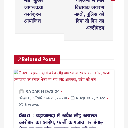
t
नशा मुक्ति
परिजनों से मिले
जागरूकता
विधायक जयराम
n
कार्यक्रम
महतो, पुलिस को
आयोजित
दिया दो दिन का
a
अल्टीमेटम
v
i
Related Posts
g
a
RADAR NEWS 24
t
कोल्हान
,
कॉरपोरेट जगत
,
समस्या
August 7, 2026
3 views
i
Gua : बड़ाजामदा में अवैध लौह अयस्क
कारोबार का आरोप, फर्जी कागजात पर बंगाल