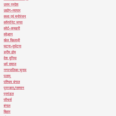
उत्तर प्रदेश
उद्योग-व्यापार
कला एवं मनोरंजन
कॉरपोरेट जगत
कोर्ट-कचहरी
कोल्हान
खेल खिलाड़ी
घटना-दुर्घटना
ड्रीम होम
देश दुनिया
धर्म समाज
नगरपालिका चुनाव
पलामू
पश्चिम बंगाल
पुरस्कार/सम्मान
प्रमंडल
फीचर्स
बंगाल
बिहार