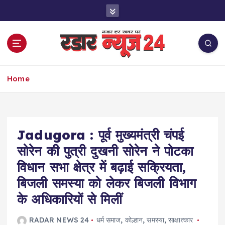
S
k
i
p
t
o
नज़र हर खबर पर
c
Home
o
n
t
e
Jadugora : पूर्व मुख्यमंत्री चंपई
n
t
सोरेन की पुत्री दुखनी सोरेन ने पोटका
विधान सभा क्षेत्र में बढ़ाई सक्रियता,
बिजली समस्या को लेकर बिजली विभाग
के अधिकारियों से मिलीं
RADAR NEWS 24
धर्म समाज
,
कोल्हान
,
समस्या
,
साक्षात्कार