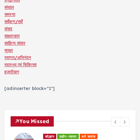
श्रद्धांजलि
संथाल
समस्या
सर्वेक्षण/सर्वे
संसद
साक्षात्कार
साहित्य संसार
सुरक्षा
स्वागत/अभिनंदन
स्वास्थ्य एवं चिकित्सा
हज़ारीबाग
[adinserter block="1"]
You Missed
कोल्हान
शिक्षा जगत
साक्षात्कार