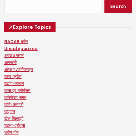
Search
Explore Topics
RADAR दर्पण
Uncategorized
अपराध जगत
आगजनी
आरक्षण/डोमिसाइल
उत्तर प्रदेश
उद्योग-व्यापार
कला एवं मनोरंजन
कॉरपोरेट जगत
कोर्ट-कचहरी
कोल्हान
खेल खिलाड़ी
घटना-दुर्घटना
ड्रीम होम