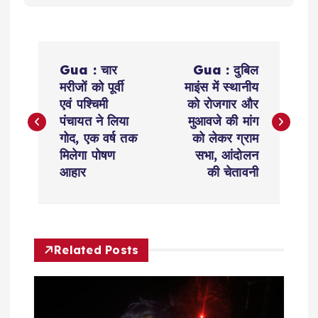
P
Gua : चार
Gua : दुबिल
o
मरीजों को पूर्वी
माइंस में स्थानीय
एवं पश्चिमी
को रोजगार और
s
पंचायत ने लिया
मुआवजे की मांग
गोद, एक वर्ष तक
को लेकर ग्राम
t
मिलेगा पोषण
सभा, आंदोलन
आहार
की चेतावनी
n
a
Related Posts
v
i