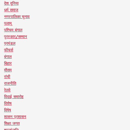
देश दुनिया
धर्म समाज
नगरपालिका चुनाव
पलामू
पश्चिम बंगाल
पुरस्कार/सम्मान
प्रमंडल
फीचर्स
बंगाल
बिहार
मौसम
रांची
राजनीति
रेलवे
विदाई समारोह
विशेष
विषेष
शासन प्रशासन
शिक्षा जगत