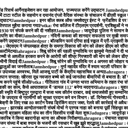
ंड रिसर्च आर्गेनाइजेशन कर रहा आयोजन, राज्यपाल करेंगे उद्घाटन
Jamshedpur :
ं टाटा स्टील के सहयोग व दयानंद एंग्लो वैदिक संस्था के संचालन में डीएवी स्कूल 
 उद्घाटन
Jamshedpur : इनर व्हील क्लब ऑफ जमशेदपुर ईस्ट ने फ्रेंडशिप डे पर ट
तिरपाल मुहैया कराया गया
Potka: रंभा कॉलेज में टीएलएम प्रदर्शनी, प्रशिक्षुओं न
 1930 पर संपर्क करने की दी नशीहत
Jamshedpur : जादूगोड़ा पुलिस ने सामान क
पत्ति का मौका
Jamshedpur : नंदिनी करूवा की शानदार सफलता पर मुखी समाज क
करेंगे उद्घाटन
Jamshedpur : बॉल्डविन फार्म एरिया हाई स्कूल में प्री-प्राइमरी के
 जेएसएम ने जंगलमहल क्षेत्र के समग्र विकास की मांग को लेकर डीएम को सौंपा मु
अल्टीमेटम
Bahragora : शिबू सोरेन की पहली पुण्यतिथि पर झामुमो नेताओं ने दी भा
बच्ची से अश्लील हरकत करने के आरोपी की शीघ्र गिरफ्तारी की मांग को लेकर डीएस
वभीनी विदाई दी
Jamshedpur : शिबू सोरेन की पुण्यतिथि पर 4 अगस्त को जोहार यात्रा म
रद्धालुओं का जनसैलाब
Jamshedpur : मुर्गा महादेव मंदिर में श्याम भटली परिवार क
पाध्यक्ष अस्वस्थ, मिलें आजसू पार्टी के केंद्रीय महासचिव व अन्य
Bahragora : क
तनपान सप्ताह: खीरसा दूध नवजात बच्चे को कई जानलेवा बीमारियों से बचाता है: डॉ
 करने पहुंचे सीओ
Potka : गीतिलता गांव में उन्नत भारत अभियान के तहत रंभा स
ाकी का काम, कैसे आपातकाल में ‘डायल 112’ बनेगा मददगार
Bahragora : युवाओं
ृति में बिष्टुपुर गुरुद्वारा में सजा भव्य कीर्तन दरबार, कई समाजसेवी हुए सम्मानि
 उपद्रव से ग्रामीणों को सुरक्षा प्रदान करे वन विभाग : डॉ. दिनेशानंद गोस्वामी
J
री के लिए रखा 80 कार्टन पैक्ड ड्रिंकिंग वाटर जब्त, रेलवे की कार्रवाई से अवैध क
 : झारखंड आन्दोलनकारी संघर्ष मोर्चा ने प्रणब नाहा को बनाया पूर्वी सिंहभूम 
ानी ब्राह्मण महिला संघ का तीन दिवसीय राखी मेला शुरू
Jadugora : जादूगोड़ा 
ारिब ने किया बहरागोड़ा थाना का औचक निरीक्षण
Bahragora : पंचायत सहायको
ंध्या में बाबा श्याम के भजनों की रसधार में खुब झूमे श्रद्धालु
Jamshedpur : आर