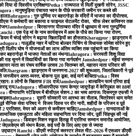
 को दिया दो दिवसीय प्रशिक्षण
Potka : राज्यपाल से मिलीं दुखनी सोरेन, JSSC
ora : मानुषमुड़िया पंचायत भवन के पीछे सरकारी जमीन पर कब्जे की
 हाल
Bahragora : गुरु पूर्णिमा पर बहरागोड़ा के मंदिरों में भाजपा का दीपोत्सव,
ीएस ने कर्मचारी का बकाया व फाइनल सेटलमेंट रोका, चीफ लेबर कमिश्नर तक
आयोजन
Jamshedpur : बिरसानगर पीताम्बरा मंदिर में धूमधाम से मना गुरुपूर्णिमा
anchi : एक पेड़ मां के नाम कार्यक्रम में आम के पौधे का किया गया रोपण,
म में चंपई सोरेन ने बढ़ाया खिलाड़ियों का हौसला
Kharagpur : झाड़ग्राम में
adugora : गालूडीह नहर में घटिया बोल्डर पिचिंग से विधायक सोमेश सोरेन हुए
री दिलीप घोष ने योजनाओं का लाभ अंतिम व्यक्ति तक पहुंचाने का किया
 बहरागोड़ा में भाजपा नेताओं का मंथन
Bahragora : सरस्वती शिशु विद्या
 चुनने में विद्यार्थियों का किया गया मार्गदर्शन
Jamshedpur : मंईयां सम्मान
महासर माता का पंचम वार्षिक उत्सव 20 सितम्बर को, महासर माता परिवार की
ंजलि
Jhargram : झाड़ग्राम में जनगणना-2027 की शुरूआत, जिलाधिकारी ने पूर्व
 जनजीवन अस्त-व्यस्त, बोकना पुल डूबा, कई मार्ग बाधित
Potka : विश्व
प्रहार: 8 लोगों के खिलाफ FIR दर्ज
Jamshedpur : बाल्डविन फार्म एरिया हाई
सरयू राय
Jadugora : सीआरपीएफ ग्रुप केन्द्र जादूगोड़ा में केरिपुबल का 88वां
 : वीणापाणि स्टेडियम में बीसीएल सेशन-2 का भव्य आगाज: दिसमगुरु एफसी ने
 बाइक
Bahragora : दूसरी सोमवारी पर आस्था का सैलाब, चित्रेश्वर धाम समेत
व सैनिक सेवा परिषद ने विजय दिवस पर वीर नारी, शहीदों के परिजन व पूर्व
ो 2 प्रतिशत, मेयर को अलग से कमीशन चाहिए
Jamshedpur : दानदाताओं के
सामाजिक एकजुटता और महिला सहभागिता पर दिया जोर, पूर्वी सिंहभूम की नई
Jadugora : डिवाइन मिशन स्कूल हितकू में प्रतिभा सम्मान समारोह आयोजित,
 जेएलकेएम की मंथन बैठक, कई पदों के लिए आए एक से ज्यादा
ा उद्घाटन
Ranchi : डीएवी स्पोर्ट्स क्लस्टर लेवल मीट–2026 में एसआर डीएवी