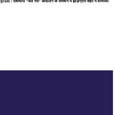
ram : देशव्यापी ‘जेल भरो’ आंदोलन के समर्थन में झाड़ग्राम शहर में वामपंथी