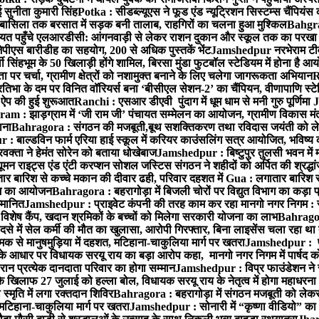
 सुनीता कुमारी सिंह
Potka : सीडब्ल्यूएस ने फूड एंड न्यूट्रिशन सिस्टम्स चैंपियंस
बासिला तक बरसात में सड़क बनी तालाब, राहगिरों का चलना हुआ मुश्किल
Bahgrag
ायत पहुँचे एलआरडीसी: आंगनवाड़ी से लेकर राशन दुकान और स्कूल तक का परखा
ेपीएस बारीडीह का सहयोग, 200 से अधिक पुस्तकें भेंट
Jamshedpur नरभेराम टीव
 सिंहभूम के 50 खिलाड़ी होंगे शामिल, बिरसा मुंडा फुटबॉल स्टेडियम में होना है 
 पर चर्चा, ग्रामीण क्षेत्रों को नशामुक्त बनाने के लिए चलेगा जागरूकता अभियान
R
ा के दम पर विनित वॉरियर्स बना ‘बीसीएल सेशन-2’ का चैंपियन, वीणापाणि स्टेडिय
ल ऐप की हुई शुरूआत
Ranchi : एसआर डीएवी पुंदाग में धूम धाम से मनी गुरु पूर्णिमा
J
am : झाड़ग्राम में ‘जी राम जी’ पंचायत सम्मेलन का आयोजन, ग्रामीण विकास मंत्
ाना
Bahragora : संगठन की मजबूती,बूथ सशक्तिकरण तथा रविदास जयंती को लेकर
 बाल्डविन फार्म एरिया हाई स्कूल में करियर काउंसलिंग सत्र आयोजित, भविष्य की राह
वक्ता ने हेमंत सोरेन को बताया धोखेबाज
Jamshedpur : बिष्टुपुर तुलसी भवन में 
 राइट्स एंड एंटी करप्शन सोशल जस्टिस संगठन ने शहीदों को अर्पित की श्रद्धा
ातार बारिश से कच्चे मकान की दीवार ढही, परिवार दहशत में
Gua : लगातार बारिश से
क्रम का आयोजन
Bahragora : बहरागोड़ा में बिजली चोरों पर विद्युत विभाग का कड़ा 
म्मानित
Jamshedpur : प्राइवेट कंपनी की तरह काम कर रहा मानगो नगर निगम : 
ति विशेष कैंप, खदान श्रमिकों के बच्चों को मिलेगा सरकारी योजना का लाभ
Bahragora
से में सेल कर्मी की मौत का खुलासा, आरोपी गिरफ्तार, बिना लाइसेंस चला रहा था
क से मानुषमुड़िया में दहशत, मटिहाना-चाकुलिया मार्ग पर खतरा
Jamshedpur : पूर्
आधार पर विधायक सरयू राय का बड़ा आरोप कहा, मानगो नगर निगम में पार्षद क
रान प्रत्येक दानदाता परिवार का होगा सम्मान
Jamshedpur : विप्र फाउंडेशन ने 
िलाफ 27 जुलाई को हल्ला बोल, विधायक सरयू राय के नेतृत्व में होगा महाधरना
 स्मृति में लगा रक्तदान शिविर
Bahragora : बहरागोड़ा में संगठन मजबूती को लेकर
 मटिहाना-चाकुलिया मार्ग पर खतरा
Jamshedpur : सोनारी में “कृष्णा वीडियो” क