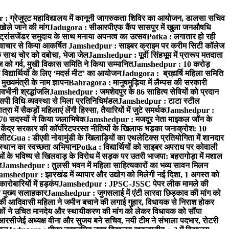
 ग्रेजुएट महाविद्यालय में कानूनी जागरुकता शिविर का आयोजन, डालसा सचिव
खोले जाने की मांग
Jadugora : सीआरपीएफ कैंप सासपुर में खुला जनऔषधि
्रांसजेंडर समुदाय के साथ मनाया अपनत्व का उत्सव
Potka : लगातार हो रही
े नवाचार से किया आकर्षित
Jamshedpur : साइबर क्राइम पर करीम सिटी कॉलेज
े साथ चोर को दबोचा, भेजा जेल
Jamshedpur : पूर्वी सिंहभूम में प्रारूप मतदाता
ो गर्व, मुखी विकास समिति ने किया सम्मानित
Jamshedpur : 10 करोड़
 विद्यार्थियों के लिए ‘मदर्स मीट’ का आयोजन
Jadugora : ब्रह्मर्षि महिला समिति
ख्यमंत्री के नाम ज्ञापन
Bahragora : मानुषमुड़िया में लैम्पस की सरकारी
वभीनी श्रद्धांजलि
Jamshedpur : जमशेदपुर के 86 साहित्य सेवियों को प्रदान
पी विधि-व्यवस्था से मिला प्रतिनिधिमंडल
Jamshedpur : टाटा स्टील
ें सैकड़ों महिलाएं लेंगी हिस्सा, तैयारियों में जुटे समर्थक
Jamshedpur :
े 70 सदस्यों ने किया जलाभिषेक
Jamshedpur : मजदूर नेता माइकल जॉन के
ेंद्र सरकार की कॉर्पोरेटपरस्त नीतियों के खिलाफ भड़का जनाक्रोश: 10
 सीट
Gua : डीएवी नोवामुंडी के खिलाड़ियों का एथलेटिक्स प्रतियोगिता में शानदार
ंस्थान का स्वच्छता अभियान
Potka : विद्यार्थियों को साइबर अपराध पर कोवाली
 के भविष्य से खिलवाड़ के विरोध में सड़क पर उतरी भाजपा: बहरागोड़ा में मशाल
त
Jamshedpur : तुलसी भवन में महिला साहित्यकारों का भव्य सावन मिलन
amshedpur : झारखंड में व्यापार और उद्योग को मिलेगी नई दिशा, 1 अगस्त को
ारोबारियों में हड़कंप
Jamshedpur : JPSC-JSSC पेपर लीक मामले की
का मुख्य सलाहकार
Jamshedpur : जुगसलाई में एंटी लारवा छिड़काव की मांग को
की आदिवासी महिला ने जमीन बचाने की लगाई गुहार, विधायक से निराश होकर
ं ने उचित मानदेय और स्थायीकरण की मांग को लेकर विधायक को सौंपा
सीजेई अध्यक्ष वीना और सुजय बने सचिव, नयी टीम ने संभाला पदभार, रोटरी