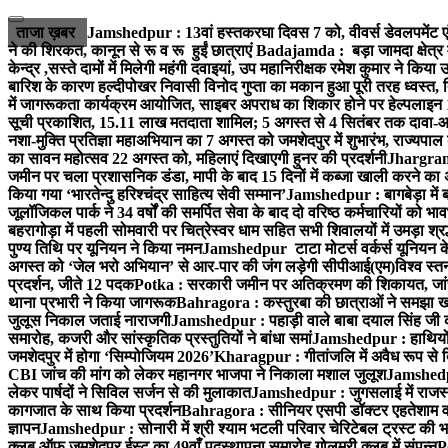
ताजा ख़बर
Jamshedpur : 13वां हस्तकरघा दिवस 7 को, वीवर्स डेवलपमेंट ए
ने की शिरकत, कानून से रू व रू हुईं छात्राएं
Badajamda : बड़ा जामदा क्षेत्र मे
केन्द्र ,सस्ते दामों में मिलेगी महंगी दवाइयां, उप महानिरीक्षक रमेश कुमार ने किया
बारिश के कारण हल्दीपोखर निवासी विनोद गुप्ता का मकान हुआ पूरी तरह ध्वस्त, 
में जागरूकता कार्यक्रम आयोजित, साइबर अपराध का शिकार होने पर हेल्पलाइन
सूची प्रकाशित, 15.11 लाख मतदाता शामिल; 5 अगस्त से 4 सितंबर तक दावा-आ
नशा-मुक्ति प्रतिज्ञा महाअभियान का 7 अगस्त को जमशेदपुर में शुभारंभ, राज्यपाल 
का सावन महोत्सव 22 अगस्त को, महिलाएं दिखाएगी हुनर की प्रदर्शनी
Jhargram :
जमीन पर चला प्रशासनिक डंडा, मापी के बाद 15 दिनों में कब्जा खाली करने का 
किया गया ‘भारतेन्दु हरिश्चंद्र साहित्य सेवी सम्मान’
Jamshedpur : बागबेड़ा में 
जूलॉजिकल पार्क ने 34 वर्षों की समर्पित सेवा के बाद दो वरिष्ठ कर्मचारियों को भा
बहरागोड़ा में पहली सोमवारी पर चित्रेस्वर धाम सहित सभी शिवालयों में उमड़ा श्
पुण्य तिथि पर यूनियन ने किया नमन
Jamshedpur टाटा मोटर्स वर्कर्स यूनियन के उ
अगस्त को ‘जेल भरो अभियान’ से आर-पार की जंग लड़ेगी सीपीआई(एम)
विश्व स्
प्रदर्शन, जीते 12 पदक
Potka : सरकारी जमीन पर अतिक्रमण की शिकायत, जांच
थाना प्रभारी ने किया जागरूक
Bahragora : कस्तुरबा की छात्राओं ने समझा ख
जुलूस निकाल जताई नाराजगी
Jamshedpur : पहाड़ी वाले बाबा दयाल सिंह जी की स्म
समारोह, कजरी और सांस्कृतिक प्रस्तुतियों ने बांधा समां
Jamshedpur : हाथियों के
जमशेदपुर में होगा ‘सिम्पोजियम 2026’
Kharagpur : गीतांजलि में अवैध रूप से बिक्
CBI जांच की मांग को लेकर महानगर भाजपा ने निकाला मशाल जुलूश
Jamshedpur
लेकर पार्षदों ने सिविल सर्जन से की मुलाकात
Jamshedpur : जुगसलाई में राजस्थ
कागजात के साथ किया प्रदर्शन
Bahragora : सीनियर एसपी डॉक्टर एहतेशाम वक
ज्ञापन
Jamshedpur : सोनारी में श्री श्याम भटली परिवार चेरिटेबल ट्रस्ट की भजन स
क्लब ऑफ जमशेदपुर ईस्ट का 49वाँ पदस्थापना समारोह गोलमुरी क्लब में संपन्न
P