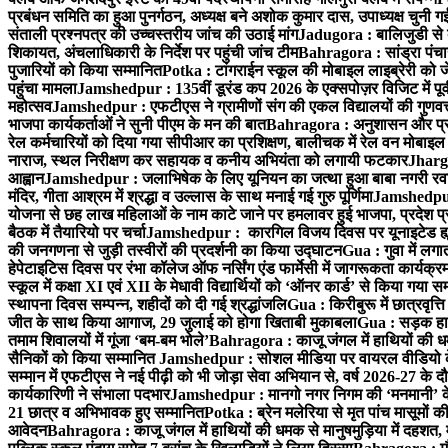
प्रबंधन समिति का हुआ पुनर्गठन, अध्यक्ष बने अशोक कुमार दास, उपाध्यक्ष चुनी गई
संताली प्रश्नपत्र की उच्चस्तरीय जांच की उठाई मांग
Jadugora : बालिजुडी से 
शिकायत, अंचलाधिकारी के निर्देश पर पहुंची जांच टीम
Bahragora : सांड्रा पंच
पुजारियों को किया सम्मानित
Potka : टांगराईन स्कूल की मोबाइल लाइब्रेरी को ज
पहुंचा मामला
Jamshedpur : 135वीं डूरंड कप 2026 के एक्सपोज़र विजिट में पूर्वी
महोत्सव
Jamshedpur : एफटीएस ने ग्रामीणों संग की एकल विद्यालयों की गुणवत्ता
भाजपा कार्यकर्ताओं ने सुनी पीएम के मन की बात
Bahragora : अनुशासन और प्रतिभ
रेल कर्मचारियों को दिया गया सीपीआर का प्रशिक्षण, बालीचक में रेल वन मोबाइ
नाराज, स्थल निरीक्षण कर सहायक व कनीय अभियंता को लगायी फटकार
Jhargr
आह्वान
Jamshedpur : जलाभिषेक के लिए यूनियन का जत्था हुआ बाबा नगरी रव
मंदिर, गीता आश्रम में श्रद्धा व उल्लास के साथ मनाई गई गुरु पूर्णिमा
Jamshedpur :
योजना से छह लाख महिलाओं के नाम काटे जाने पर हमलावर हुई भाजपा, प्रदेश प्र
बैठक में तैयारियो पर चर्चा
Jamshedpur : कारगिल विजय दिवस पर यूनाइटेड ह्यूमन
की जनगणना से जुड़ी तस्वीरों की प्रदर्शनी का किया उद्घाटन
Gua : गुवा में लग
हेपेटाइटिस दिवस पर रंभा कॉलेज ऑफ नर्सिंग एंड फार्मेसी में जागरूकता कार्य
स्कूल में कक्षा XI एवं XII के मेधावी विद्यार्थियों को ‘ऑनर कार्ड’ से किया गया स
स्थापना दिवस सम्पन्न, शहीदों को दी गई श्रद्धांजलि
Gua : किरीबुरू में छात्रवृत्
जीत के साथ किया आगाज, 29 जुलाई को होगा खिताबी मुकाबला
Gua : सड़क हाद
तमाम शिवालयों में गूंजा ‘बम-बम भोले’
Bahragora : काजू जंगल में हाथियों की धम
सैनिकों को किया सम्मानित
Jamshedpur : सोशल मीडिया पर वायरल वीडियो के 
सम्मान में एफटीएस ने नई पीढ़ी को भी जोड़ा सेवा अभियान से, वर्ष 2026-27 के दौ
कार्यकारिणी ने संभाला पदभार
Jamshedpur : मानगो नगर निगम की ‘मनमानी’ के ख
21 छात्र व अभिभावक हुए सम्मानित
Potka : ब्रेन मलेरिया से मृत पांच मासूमों की
आवेदन
Bahragora : काजू जंगल में हाथियों की धमक से मानुषमुड़िया में दहशत,