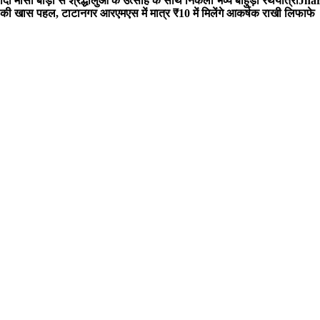
 मौसी बाड़ी से श्रद्धालुओं के उत्साह के साथ निकली भव्य बाहुड़ा रथयात्रा
Jharg
ी खास पहल, टाटानगर आरएमएस में मात्र ₹10 में मिलेंगे आकर्षक राखी लिफाफे