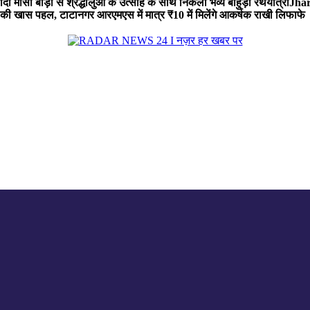
 मौसी बाड़ी से श्रद्धालुओं के उत्साह के साथ निकली भव्य बाहुड़ा रथयात्रा
Jharg
ी खास पहल, टाटानगर आरएमएस में मात्र ₹10 में मिलेंगे आकर्षक राखी लिफाफे