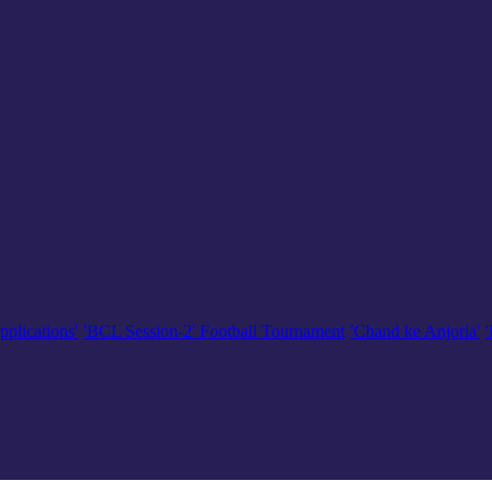
pplications'
'BCL Session-2' Football Tournament
'Chand ke Anjoria'