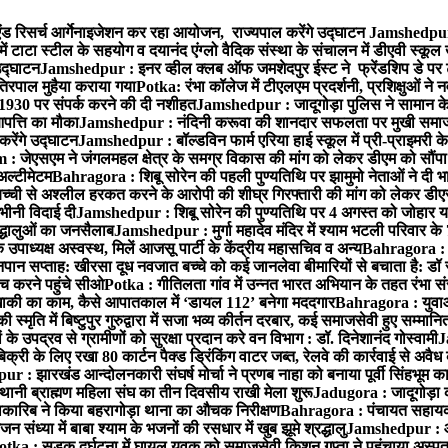
ंड रिसर्च आर्गेनाइजेशन कर रहा आयोजन, राज्यपाल करेंगे उद्घाटन
Jamshedpur :
ं टाटा स्टील के सहयोग व दयानंद एंग्लो वैदिक संस्था के संचालन में डीएवी स्कूल 
 उद्घाटन
Jamshedpur : इनर व्हील क्लब ऑफ जमशेदपुर ईस्ट ने फ्रेंडशिप डे पर ट
तिरपाल मुहैया कराया गया
Potka: रंभा कॉलेज में टीएलएम प्रदर्शनी, प्रशिक्षुओं न
 1930 पर संपर्क करने की दी नशीहत
Jamshedpur : जादूगोड़ा पुलिस ने सामान क
पत्ति का मौका
Jamshedpur : नंदिनी करूवा की शानदार सफलता पर मुखी समाज क
करेंगे उद्घाटन
Jamshedpur : बॉल्डविन फार्म एरिया हाई स्कूल में प्री-प्राइमरी के
 जेएसएम ने जंगलमहल क्षेत्र के समग्र विकास की मांग को लेकर डीएम को सौंपा मु
अल्टीमेटम
Bahragora : शिबू सोरेन की पहली पुण्यतिथि पर झामुमो नेताओं ने दी भा
बच्ची से अश्लील हरकत करने के आरोपी की शीघ्र गिरफ्तारी की मांग को लेकर डीएस
वभीनी विदाई दी
Jamshedpur : शिबू सोरेन की पुण्यतिथि पर 4 अगस्त को जोहार यात्रा म
रद्धालुओं का जनसैलाब
Jamshedpur : मुर्गा महादेव मंदिर में श्याम भटली परिवार क
पाध्यक्ष अस्वस्थ, मिलें आजसू पार्टी के केंद्रीय महासचिव व अन्य
Bahragora : क
तनपान सप्ताह: खीरसा दूध नवजात बच्चे को कई जानलेवा बीमारियों से बचाता है: डॉ
 करने पहुंचे सीओ
Potka : गीतिलता गांव में उन्नत भारत अभियान के तहत रंभा स
ाकी का काम, कैसे आपातकाल में ‘डायल 112’ बनेगा मददगार
Bahragora : युवाओं
ृति में बिष्टुपुर गुरुद्वारा में सजा भव्य कीर्तन दरबार, कई समाजसेवी हुए सम्मानि
 उपद्रव से ग्रामीणों को सुरक्षा प्रदान करे वन विभाग : डॉ. दिनेशानंद गोस्वामी
J
री के लिए रखा 80 कार्टन पैक्ड ड्रिंकिंग वाटर जब्त, रेलवे की कार्रवाई से अवैध क
 : झारखंड आन्दोलनकारी संघर्ष मोर्चा ने प्रणब नाहा को बनाया पूर्वी सिंहभूम 
ानी ब्राह्मण महिला संघ का तीन दिवसीय राखी मेला शुरू
Jadugora : जादूगोड़ा 
ारिब ने किया बहरागोड़ा थाना का औचक निरीक्षण
Bahragora : पंचायत सहायको
ंध्या में बाबा श्याम के भजनों की रसधार में खुब झूमे श्रद्धालु
Jamshedpur : आर
otka : सड़क दुर्घटना में घायल युवक को समाजसेवी किशन गुप्ता ने पहुंचाया अस्प