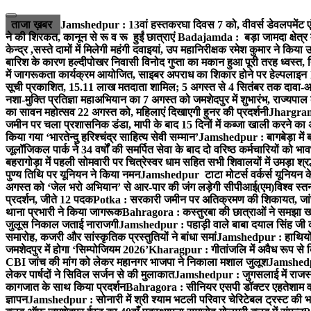
Skip
to
ताजा ख़बर
Jamshedpur : 13वां हस्तकरघा दिवस 7 को, वीवर्स डेवलपमेंट ए
content
ने की शिरकत, कानून से रू व रू हुईं छात्राएं
Badajamda : बड़ा जामदा क्षेत्र मे
केन्द्र ,सस्ते दामों में मिलेगी महंगी दवाइयां, उप महानिरीक्षक रमेश कुमार ने किया
बारिश के कारण हल्दीपोखर निवासी विनोद गुप्ता का मकान हुआ पूरी तरह ध्वस्त, 
में जागरूकता कार्यक्रम आयोजित, साइबर अपराध का शिकार होने पर हेल्पलाइन
सूची प्रकाशित, 15.11 लाख मतदाता शामिल; 5 अगस्त से 4 सितंबर तक दावा-आ
नशा-मुक्ति प्रतिज्ञा महाअभियान का 7 अगस्त को जमशेदपुर में शुभारंभ, राज्यपाल 
का सावन महोत्सव 22 अगस्त को, महिलाएं दिखाएगी हुनर की प्रदर्शनी
Jhargram :
जमीन पर चला प्रशासनिक डंडा, मापी के बाद 15 दिनों में कब्जा खाली करने का 
किया गया ‘भारतेन्दु हरिश्चंद्र साहित्य सेवी सम्मान’
Jamshedpur : बागबेड़ा में 
जूलॉजिकल पार्क ने 34 वर्षों की समर्पित सेवा के बाद दो वरिष्ठ कर्मचारियों को भा
बहरागोड़ा में पहली सोमवारी पर चित्रेस्वर धाम सहित सभी शिवालयों में उमड़ा श्
पुण्य तिथि पर यूनियन ने किया नमन
Jamshedpur टाटा मोटर्स वर्कर्स यूनियन के उ
अगस्त को ‘जेल भरो अभियान’ से आर-पार की जंग लड़ेगी सीपीआई(एम)
विश्व स्
प्रदर्शन, जीते 12 पदक
Potka : सरकारी जमीन पर अतिक्रमण की शिकायत, जांच
थाना प्रभारी ने किया जागरूक
Bahragora : कस्तुरबा की छात्राओं ने समझा ख
जुलूस निकाल जताई नाराजगी
Jamshedpur : पहाड़ी वाले बाबा दयाल सिंह जी की स्म
समारोह, कजरी और सांस्कृतिक प्रस्तुतियों ने बांधा समां
Jamshedpur : हाथियों के
जमशेदपुर में होगा ‘सिम्पोजियम 2026’
Kharagpur : गीतांजलि में अवैध रूप से बिक्
CBI जांच की मांग को लेकर महानगर भाजपा ने निकाला मशाल जुलूश
Jamshedpur
लेकर पार्षदों ने सिविल सर्जन से की मुलाकात
Jamshedpur : जुगसलाई में राजस्थ
कागजात के साथ किया प्रदर्शन
Bahragora : सीनियर एसपी डॉक्टर एहतेशाम वक
ज्ञापन
Jamshedpur : सोनारी में श्री श्याम भटली परिवार चेरिटेबल ट्रस्ट की भजन स