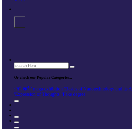
Search
for:
Or check our Popular Categories...
: डॉ. शर्मा
' mega exhibition
'Basics of Nanotechnology and its A
'Expression of Thoughts'
'Fake degree'