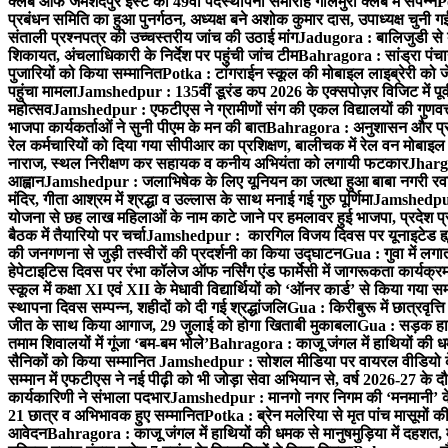
क्लब ऑफ जमशेदपुर ईस्ट का 49वाँ पदस्थापना समारोह गोलमुरी क्लब में संपन्न
P
प्रबंधन समिति का हुआ पुनर्गठन, अध्यक्ष बने अशोक कुमार दास, उपाध्यक्ष चुनी गई
संताली प्रश्नपत्र की उच्चस्तरीय जांच की उठाई मांग
Jadugora : बालिजुडी से 
शिकायत, अंचलाधिकारी के निर्देश पर पहुंची जांच टीम
Bahragora : सांड्रा पंच
पुजारियों को किया सम्मानित
Potka : टांगराईन स्कूल की मोबाइल लाइब्रेरी को ज
पहुंचा मामला
Jamshedpur : 135वीं डूरंड कप 2026 के एक्सपोज़र विजिट में पूर्वी
महोत्सव
Jamshedpur : एफटीएस ने ग्रामीणों संग की एकल विद्यालयों की गुणवत्ता
भाजपा कार्यकर्ताओं ने सुनी पीएम के मन की बात
Bahragora : अनुशासन और प्रतिभ
रेल कर्मचारियों को दिया गया सीपीआर का प्रशिक्षण, बालीचक में रेल वन मोबाइ
नाराज, स्थल निरीक्षण कर सहायक व कनीय अभियंता को लगायी फटकार
Jhargr
आह्वान
Jamshedpur : जलाभिषेक के लिए यूनियन का जत्था हुआ बाबा नगरी रव
मंदिर, गीता आश्रम में श्रद्धा व उल्लास के साथ मनाई गई गुरु पूर्णिमा
Jamshedpur :
योजना से छह लाख महिलाओं के नाम काटे जाने पर हमलावर हुई भाजपा, प्रदेश प्र
बैठक में तैयारियो पर चर्चा
Jamshedpur : कारगिल विजय दिवस पर यूनाइटेड ह्यूमन
की जनगणना से जुड़ी तस्वीरों की प्रदर्शनी का किया उद्घाटन
Gua : गुवा में लग
हेपेटाइटिस दिवस पर रंभा कॉलेज ऑफ नर्सिंग एंड फार्मेसी में जागरूकता कार्य
स्कूल में कक्षा XI एवं XII के मेधावी विद्यार्थियों को ‘ऑनर कार्ड’ से किया गया स
स्थापना दिवस सम्पन्न, शहीदों को दी गई श्रद्धांजलि
Gua : किरीबुरू में छात्रवृत्
जीत के साथ किया आगाज, 29 जुलाई को होगा खिताबी मुकाबला
Gua : सड़क हाद
तमाम शिवालयों में गूंजा ‘बम-बम भोले’
Bahragora : काजू जंगल में हाथियों की धम
सैनिकों को किया सम्मानित
Jamshedpur : सोशल मीडिया पर वायरल वीडियो के 
सम्मान में एफटीएस ने नई पीढ़ी को भी जोड़ा सेवा अभियान से, वर्ष 2026-27 के दौ
कार्यकारिणी ने संभाला पदभार
Jamshedpur : मानगो नगर निगम की ‘मनमानी’ के ख
21 छात्र व अभिभावक हुए सम्मानित
Potka : ब्रेन मलेरिया से मृत पांच मासूमों की
आवेदन
Bahragora : काजू जंगल में हाथियों की धमक से मानुषमुड़िया में दहशत,