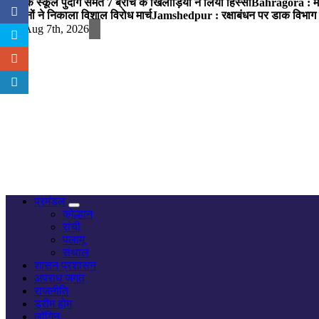
पब्लिक स्कूल पुंदाग समेत 7 ब्रांच के खिलाड़ियों ने लिया हिस्सा
Bahragora : मौदा
संगठनों ने निकाला विशाल विरोध मार्च
Jamshedpur : रक्षाबंधन पर डाक विभाग क
Fri. Aug 7th, 2026
नज़र हर खबर पर
प्रमंडल
कोल्हान
रांची
पलामू
संथाल
शासन प्रशासन
अपराध जगत
राजनीति
ड्रीम होम
लॉगिन