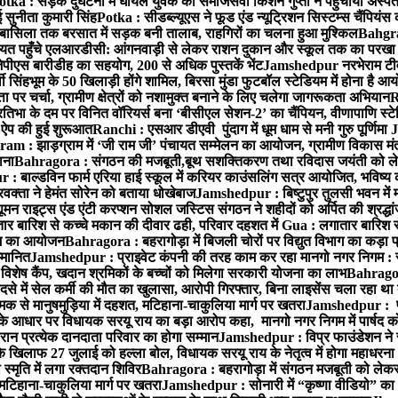
otka : सड़क दुर्घटना में घायल युवक को समाजसेवी किशन गुप्ता ने पहुंचाया अस्प
 सुनीता कुमारी सिंह
Potka : सीडब्ल्यूएस ने फूड एंड न्यूट्रिशन सिस्टम्स चैंपियंस
बासिला तक बरसात में सड़क बनी तालाब, राहगिरों का चलना हुआ मुश्किल
Bahgrag
ायत पहुँचे एलआरडीसी: आंगनवाड़ी से लेकर राशन दुकान और स्कूल तक का परखा
ेपीएस बारीडीह का सहयोग, 200 से अधिक पुस्तकें भेंट
Jamshedpur नरभेराम टीव
 सिंहभूम के 50 खिलाड़ी होंगे शामिल, बिरसा मुंडा फुटबॉल स्टेडियम में होना है 
 पर चर्चा, ग्रामीण क्षेत्रों को नशामुक्त बनाने के लिए चलेगा जागरूकता अभियान
R
ा के दम पर विनित वॉरियर्स बना ‘बीसीएल सेशन-2’ का चैंपियन, वीणापाणि स्टेडिय
ल ऐप की हुई शुरूआत
Ranchi : एसआर डीएवी पुंदाग में धूम धाम से मनी गुरु पूर्णिमा
J
am : झाड़ग्राम में ‘जी राम जी’ पंचायत सम्मेलन का आयोजन, ग्रामीण विकास मंत्
ाना
Bahragora : संगठन की मजबूती,बूथ सशक्तिकरण तथा रविदास जयंती को लेकर
 बाल्डविन फार्म एरिया हाई स्कूल में करियर काउंसलिंग सत्र आयोजित, भविष्य की राह
वक्ता ने हेमंत सोरेन को बताया धोखेबाज
Jamshedpur : बिष्टुपुर तुलसी भवन में 
 राइट्स एंड एंटी करप्शन सोशल जस्टिस संगठन ने शहीदों को अर्पित की श्रद्धा
ातार बारिश से कच्चे मकान की दीवार ढही, परिवार दहशत में
Gua : लगातार बारिश से
क्रम का आयोजन
Bahragora : बहरागोड़ा में बिजली चोरों पर विद्युत विभाग का कड़ा 
म्मानित
Jamshedpur : प्राइवेट कंपनी की तरह काम कर रहा मानगो नगर निगम : 
ति विशेष कैंप, खदान श्रमिकों के बच्चों को मिलेगा सरकारी योजना का लाभ
Bahragora
से में सेल कर्मी की मौत का खुलासा, आरोपी गिरफ्तार, बिना लाइसेंस चला रहा था
क से मानुषमुड़िया में दहशत, मटिहाना-चाकुलिया मार्ग पर खतरा
Jamshedpur : पूर्
आधार पर विधायक सरयू राय का बड़ा आरोप कहा, मानगो नगर निगम में पार्षद क
रान प्रत्येक दानदाता परिवार का होगा सम्मान
Jamshedpur : विप्र फाउंडेशन ने 
िलाफ 27 जुलाई को हल्ला बोल, विधायक सरयू राय के नेतृत्व में होगा महाधरना
 स्मृति में लगा रक्तदान शिविर
Bahragora : बहरागोड़ा में संगठन मजबूती को लेकर
 मटिहाना-चाकुलिया मार्ग पर खतरा
Jamshedpur : सोनारी में “कृष्णा वीडियो” क