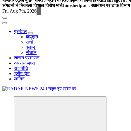
पब्लिक स्कूल पुंदाग समेत 7 ब्रांच के खिलाड़ियों ने लिया हिस्सा
Bahragora : मौदा
संगठनों ने निकाला विशाल विरोध मार्च
Jamshedpur : रक्षाबंधन पर डाक विभाग क
Fri. Aug 7th, 2026
प्रमंडल
कोल्हान
रांची
पलामू
संथाल
शासन प्रशासन
अपराध जगत
राजनीति
ड्रीम होम
लॉगिन
नज़र हर खबर पर