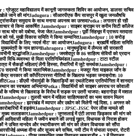
 ग्रेजुएट महाविद्यालय में कानूनी जागरुकता शिविर का आयोजन, डालसा सचिव
खोले जाने की मांग
Jadugora : सीआरपीएफ कैंप सासपुर में खुला जनऔषधि
्रांसजेंडर समुदाय के साथ मनाया अपनत्व का उत्सव
Potka : लगातार हो रही
े नवाचार से किया आकर्षित
Jamshedpur : साइबर क्राइम पर करीम सिटी कॉलेज
े साथ चोर को दबोचा, भेजा जेल
Jamshedpur : पूर्वी सिंहभूम में प्रारूप मतदाता
ो गर्व, मुखी विकास समिति ने किया सम्मानित
Jamshedpur : 10 करोड़
 विद्यार्थियों के लिए ‘मदर्स मीट’ का आयोजन
Jadugora : ब्रह्मर्षि महिला समिति
ख्यमंत्री के नाम ज्ञापन
Bahragora : मानुषमुड़िया में लैम्पस की सरकारी
वभीनी श्रद्धांजलि
Jamshedpur : जमशेदपुर के 86 साहित्य सेवियों को प्रदान
पी विधि-व्यवस्था से मिला प्रतिनिधिमंडल
Jamshedpur : टाटा स्टील
ें सैकड़ों महिलाएं लेंगी हिस्सा, तैयारियों में जुटे समर्थक
Jamshedpur :
े 70 सदस्यों ने किया जलाभिषेक
Jamshedpur : मजदूर नेता माइकल जॉन के
ेंद्र सरकार की कॉर्पोरेटपरस्त नीतियों के खिलाफ भड़का जनाक्रोश: 10
 सीट
Gua : डीएवी नोवामुंडी के खिलाड़ियों का एथलेटिक्स प्रतियोगिता में शानदार
ंस्थान का स्वच्छता अभियान
Potka : विद्यार्थियों को साइबर अपराध पर कोवाली
 के भविष्य से खिलवाड़ के विरोध में सड़क पर उतरी भाजपा: बहरागोड़ा में मशाल
त
Jamshedpur : तुलसी भवन में महिला साहित्यकारों का भव्य सावन मिलन
amshedpur : झारखंड में व्यापार और उद्योग को मिलेगी नई दिशा, 1 अगस्त को
ारोबारियों में हड़कंप
Jamshedpur : JPSC-JSSC पेपर लीक मामले की
का मुख्य सलाहकार
Jamshedpur : जुगसलाई में एंटी लारवा छिड़काव की मांग को
की आदिवासी महिला ने जमीन बचाने की लगाई गुहार, विधायक से निराश होकर
ं ने उचित मानदेय और स्थायीकरण की मांग को लेकर विधायक को सौंपा
सीजेई अध्यक्ष वीना और सुजय बने सचिव, नयी टीम ने संभाला पदभार, रोटरी
ताल
Jadugora : पीएम उत्क्रमित उच्च विद्यालय खुकड़ाडीह + 2 में विद्यालय