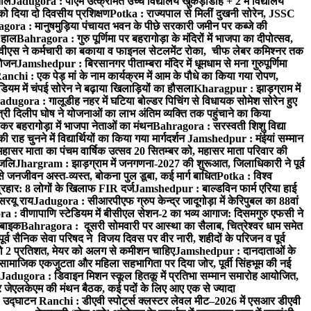
ताल
Jadugora : पीएम उत्क्रमित उच्च विद्यालय खुकड़ाडीह + 2 में विद्यालय
 को दिया दो दिवसीय प्रशिक्षण
Potka : राज्यपाल से मिलीं दुखनी सोरेन, JSSC
ora : मानुषमुड़िया पंचायत भवन के पीछे सरकारी जमीन पर कब्जे की
 हाल
Bahragora : गुरु पूर्णिमा पर बहरागोड़ा के मंदिरों में भाजपा का दीपोत्सव,
ीएस ने कर्मचारी का बकाया व फाइनल सेटलमेंट रोका, चीफ लेबर कमिश्नर तक
आयोजन
Jamshedpur : बिरसानगर पीताम्बरा मंदिर में धूमधाम से मना गुरुपूर्णिमा
anchi : एक पेड़ मां के नाम कार्यक्रम में आम के पौधे का किया गया रोपण,
म में चंपई सोरेन ने बढ़ाया खिलाड़ियों का हौसला
Kharagpur : झाड़ग्राम में
adugora : गालूडीह नहर में घटिया बोल्डर पिचिंग से विधायक सोमेश सोरेन हुए
री दिलीप घोष ने योजनाओं का लाभ अंतिम व्यक्ति तक पहुंचाने का किया
 बहरागोड़ा में भाजपा नेताओं का मंथन
Bahragora : सरस्वती शिशु विद्या
 चुनने में विद्यार्थियों का किया गया मार्गदर्शन
Jamshedpur : मंईयां सम्मान
महासर माता का पंचम वार्षिक उत्सव 20 सितम्बर को, महासर माता परिवार की
ंजलि
Jhargram : झाड़ग्राम में जनगणना-2027 की शुरूआत, जिलाधिकारी ने पूर्व
 जनजीवन अस्त-व्यस्त, बोकना पुल डूबा, कई मार्ग बाधित
Potka : विश्व
प्रहार: 8 लोगों के खिलाफ FIR दर्ज
Jamshedpur : बाल्डविन फार्म एरिया हाई
सरयू राय
Jadugora : सीआरपीएफ ग्रुप केन्द्र जादूगोड़ा में केरिपुबल का 88वां
 : वीणापाणि स्टेडियम में बीसीएल सेशन-2 का भव्य आगाज: दिसमगुरु एफसी ने
 बाइक
Bahragora : दूसरी सोमवारी पर आस्था का सैलाब, चित्रेश्वर धाम समेत
व सैनिक सेवा परिषद ने विजय दिवस पर वीर नारी, शहीदों के परिजन व पूर्व
ो 2 प्रतिशत, मेयर को अलग से कमीशन चाहिए
Jamshedpur : दानदाताओं के
सामाजिक एकजुटता और महिला सहभागिता पर दिया जोर, पूर्वी सिंहभूम की नई
Jadugora : डिवाइन मिशन स्कूल हितकू में प्रतिभा सम्मान समारोह आयोजित,
 जेएलकेएम की मंथन बैठक, कई पदों के लिए आए एक से ज्यादा
ा उद्घाटन
Ranchi : डीएवी स्पोर्ट्स क्लस्टर लेवल मीट–2026 में एसआर डीएवी