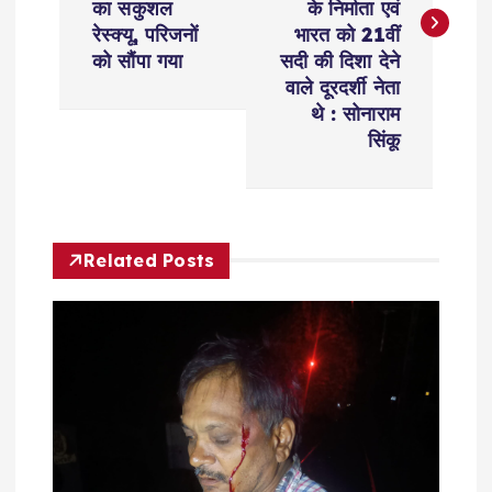
का सकुशल
के निर्माता एवं
t
रेस्क्यू, परिजनों
भारत को 21वीं
को सौंपा गया
सदी की दिशा देने
n
वाले दूरदर्शी नेता
थे : सोनाराम
a
सिंकू
v
i
Related Posts
g
a
t
i