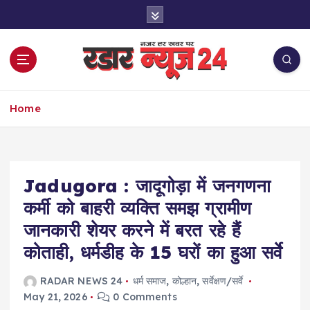
S
k
i
p
t
o
नज़र हर खबर पर
c
Home
o
n
t
e
Jadugora : जादूगोड़ा में जनगणना
n
t
कर्मी को बाहरी व्यक्ति समझ ग्रामीण
जानकारी शेयर करने में बरत रहे हैं
कोताही, धर्मडीह के 15 घरों का हुआ सर्वे
RADAR NEWS 24
धर्म समाज
,
कोल्हान
,
सर्वेक्षण/सर्वे
May 21, 2026
0 Comments