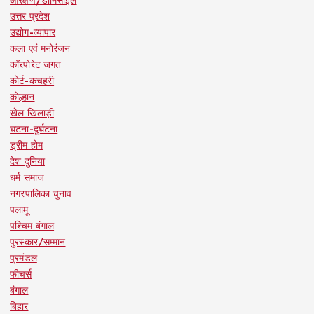
आरक्षण/डोमिसाइल
उत्तर प्रदेश
उद्योग-व्यापार
कला एवं मनोरंजन
कॉरपोरेट जगत
कोर्ट-कचहरी
कोल्हान
खेल खिलाड़ी
घटना-दुर्घटना
ड्रीम होम
देश दुनिया
धर्म समाज
नगरपालिका चुनाव
पलामू
पश्चिम बंगाल
पुरस्कार/सम्मान
प्रमंडल
फीचर्स
बंगाल
बिहार