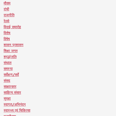
मौसम
रांची
राजनीति
रेलवे
विदाई समारोह
विशेष
विषेष
शासन प्रशासन
शिक्षा जगत
श्रद्धांजलि
संथाल
समस्या
सर्वेक्षण/सर्वे
संसद
साक्षात्कार
साहित्य संसार
सुरक्षा
स्वागत/अभिनंदन
स्वास्थ्य एवं चिकित्सा