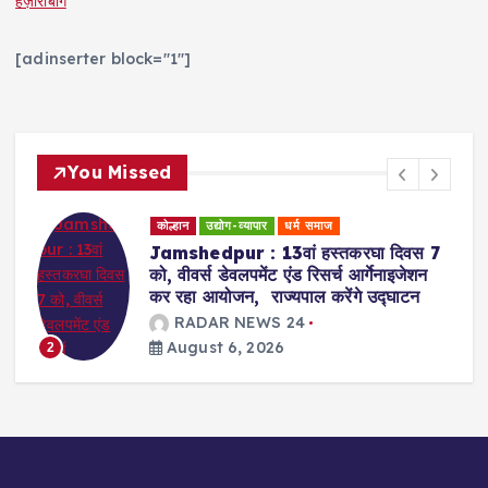
हज़ारीबाग
[adinserter block="1"]
You Missed
कोल्हान
शिक्षा जगत
साक्षात्कार
Jamshedpur : ग्रेजुएट महाविद्यालय में
कानूनी जागरुकता शिविर का आयोजन, डालसा
सचिव ने की शिरकत, कानून से रू व रू हुईं
छात्राएं
RADAR NEWS 24
August 6, 2026
3