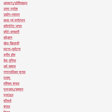
आरक्षण/डोमिसाइल
उत्तर प्रदेश
उद्योग-व्यापार
कला एवं मनोरंजन
कॉरपोरेट जगत
कोर्ट-कचहरी
कोल्हान
खेल खिलाड़ी
घटना-दुर्घटना
ड्रीम होम
देश दुनिया
धर्म समाज
नगरपालिका चुनाव
पलामू
पश्चिम बंगाल
पुरस्कार/सम्मान
प्रमंडल
फीचर्स
बंगाल