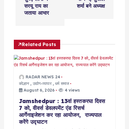
t
सरयू राय का
शर्मा बने अध्यक्ष
n
जताया आभार
a
v
Related Posts
i
g
RADAR NEWS 24
a
कोल्हान
,
उद्योग-व्यापार
,
धर्म समाज
August 6, 2026
4 views
t
Jamshedpur : 13वां हस्तकरघा दिवस
7 को, वीवर्स डेवलपमेंट एंड रिसर्च
i
आर्गेनाइजेशन कर रहा आयोजन, राज्यपाल
करेंगे उद्घाटन
o