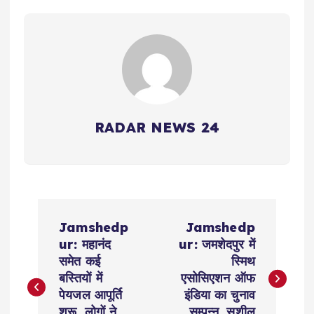
RADAR NEWS 24
P
Jamshedp
Jamshedp
o
ur: महानंद
ur: जमशेदपुर में
समेत कई
स्मिथ
s
बस्तियों में
एसोसिएशन ऑफ
पेयजल आपूर्ति
इंडिया का चुनाव
शुरू, लोगों ने
सम्पन्न, सुशील