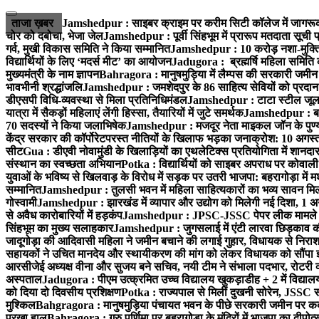
ताजा ख़बर
Jamshedpur : साइबर क्राइम पर करीम सिटी कॉलेज में जागरूक
चोर को दबोचा, भेजा जेल
Jamshedpur : पूर्वी सिंहभूम में प्रारूप मतदाता सू
गर्व, मुखी विकास समिति ने किया सम्मानित
Jamshedpur : 10 करोड़ नशा-मुक्ति प
विद्यार्थियों के लिए ‘मदर्स मीट’ का आयोजन
Jadugora : ब्रह्मर्षि महिला समिति 
मुख्यमंत्री के नाम ज्ञापन
Bahragora : मानुषमुड़िया में लैम्पस की सरकारी जमीन 
भावभीनी श्रद्धांजलि
Jamshedpur : जमशेदपुर के 86 साहित्य सेवियों को प्रदान कि
डीएसपी विधि-व्यवस्था से मिला प्रतिनिधिमंडल
Jamshedpur : टाटा स्टील जूलॉजिक
यात्रा में सैकड़ों महिलाएं लेंगी हिस्सा, तैयारियों में जुटे समर्थक
Jamshedpur : बहरा
70 सदस्यों ने किया जलाभिषेक
Jamshedpur : मजदूर नेता माइकल जॉन के पुण्
केंद्र सरकार की कॉर्पोरेटपरस्त नीतियों के खिलाफ भड़का जनाक्रोश: 10 अगस
सीट
Gua : डीएवी नोवामुंडी के खिलाड़ियों का एथलेटिक्स प्रतियोगिता में शानदा
संस्थान का स्वच्छता अभियान
Potka : विद्यार्थियों को साइबर अपराध पर कोवाल
युवाओं के भविष्य से खिलवाड़ के विरोध में सड़क पर उतरी भाजपा: बहरागोड़ा म
सम्मानित
Jamshedpur : तुलसी भवन में महिला साहित्यकारों का भव्य सावन मिलन 
गोस्वामी
Jamshedpur : झारखंड में व्यापार और उद्योग को मिलेगी नई दिशा, 1 अग
से अवैध कारोबारियों में हड़कंप
Jamshedpur : JPSC-JSSC पेपर लीक मामले की
सिंहभूम का मुख्य सलाहकार
Jamshedpur : जुगसलाई में एंटी लारवा छिड़काव की 
जादूगोड़ा की आदिवासी महिला ने जमीन बचाने की लगाई गुहार, विधायक से निरा
सहायकों ने उचित मानदेय और स्थायीकरण की मांग को लेकर विधायक को सौंपा ज
आरसीजेई अध्यक्ष वीना और सुजय बने सचिव, नयी टीम ने संभाला पदभार, रोटरी क
अस्पताल
Jadugora : पीएम उत्क्रमित उच्च विद्यालय खुकड़ाडीह + 2 में विद्यालय
को दिया दो दिवसीय प्रशिक्षण
Potka : राज्यपाल से मिलीं दुखनी सोरेन, JSSC सं
मुश्किल
Bahgragora : मानुषमुड़िया पंचायत भवन के पीछे सरकारी जमीन पर कब्ज
परखा हाल
Bahragora : गुरु पूर्णिमा पर बहरागोड़ा के मंदिरों में भाजपा का दीपोत