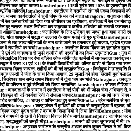
्सव, पुजारियों को किया सम्मानित
Potka : टांगराईन स्कूल की मोबाइल लाइब्रेरी को
मिश्नर तक पहुंचा मामला
Jamshedpur : 135वीं डूरंड कप 2026 के एक्सपोज़र विजिट म
ूर्णिमा महोत्सव
Jamshedpur : एफटीएस ने ग्रामीणों संग की एकल विद्यालयों की गुण
पण, भाजपा कार्यकर्ताओं ने सुनी पीएम के मन की बात
Bahragora : अनुशासन और प्र
ें रेल कर्मचारियों को दिया गया सीपीआर का प्रशिक्षण, बालीचक में रेल वन मोबा
सोरेन हुए नाराज, स्थल निरीक्षण कर सहायक व कनीय अभियंता को लगायी फटकार
J
ा आह्वान
Jamshedpur : जलाभिषेक के लिए यूनियन का जत्था हुआ बाबा नगरी रव
र, गीता आश्रम में श्रद्धा व उल्लास के साथ मनाई गई गुरु पूर्णिमा
Jamshedpur : बा
ना से छह लाख महिलाओं के नाम काटे जाने पर हमलावर हुई भाजपा, प्रदेश प्रवक्त
में तैयारियो पर चर्चा
Jamshedpur : कारगिल विजय दिवस पर यूनाइटेड ह्यूमन रा
पूर्व की जनगणना से जुड़ी तस्वीरों की प्रदर्शनी का किया उद्घाटन
Gua : गुवा म
हेपेटाइटिस दिवस पर रंभा कॉलेज ऑफ नर्सिंग एंड फार्मेसी में जागरूकता कार्यक्
ूल में कक्षा XI एवं XII के मेधावी विद्यार्थियों को ‘ऑनर कार्ड’ से किया गया सम्
्थापना दिवस सम्पन्न, शहीदों को दी गई श्रद्धांजलि
Gua : किरीबुरू में छात्रवृत्ति
समगुरु एफसी ने जीत के साथ किया आगाज, 29 जुलाई को होगा खिताबी मुकाबला
Gu
त्रेश्वर धाम समेत तमाम शिवालयों में गूंजा ‘बम-बम भोले’
Bahragora : काजू जंगल
ों के परिजन व पूर्व सैनिकों को किया सम्मानित
Jamshedpur : सोशल मीडिया पर
: दानदाताओं के सम्मान में एफटीएस ने नई पीढ़ी को भी जोड़ा सेवा अभियान से, वर्
सिंहभूम की नई कार्यकारिणी ने संभाला पदभार
Jamshedpur : मानगो नगर निगम की 
मारोह आयोजित, 21 छात्र व अभिभावक हुए सम्मानित
Potka : ब्रेन मलेरिया से मृत 
 आवेदन
Bahragora : काजू जंगल में हाथियों की धमक से मानुषमुड़िया में दहशत, म
िक स्कूल पुंदाग समेत 7 ब्रांच के खिलाड़ियों ने लिया हिस्सा
Bahragora : मौदा म
में वामपंथी संगठनों ने निकाला विशाल विरोध मार्च
Jamshedpur : रक्षाबंधन पर ड
, श्रद्धालुओं की उमड़ी भीड़
Jamshedpur : मानगो की तरह जुगसलाई में भी TS
shedpur : अग्रवाल सम्मेलन के राष्ट्रीय अध्यक्ष बसंत कुमार मित्तल ने डॉ. विजय