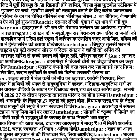
ें पूर्वी सिंहभूम के 50 खिलाड़ी होंगे शामिल, बिरसा मुंडा फुटबॉल स्टेडियम में
वत्ता पर चर्चा, ग्रामीण क्षेत्रों को नशामुक्त बनाने के लिए चलेगा जागरूकता
तिभा के दम पर विनित वॉरियर्स बना ‘बीसीएल सेशन-2’ का चैंपियन, वीणापाणि
इल ऐप की हुई शुरूआत
Ranchi : एसआर डीएवी पुंदाग में धूम धाम से मनी गुरु
hargram : झाड़ग्राम में ‘जी राम जी’ पंचायत सम्मेलन का आयोजन, ग्रामीण
ाना
Bahragora : संगठन की मजबूती,बूथ सशक्तिकरण तथा रविदास जयंती को
ल्डविन फार्म एरिया हाई स्कूल में करियर काउंसलिंग सत्र आयोजित, भविष्य की
ा ने हेमंत सोरेन को बताया धोखेबाज
Jamshedpur : बिष्टुपुर तुलसी भवन में
इट्स एंड एंटी करप्शन सोशल जस्टिस संगठन ने शहीदों को अर्पित की
ें लगातार बारिश से कच्चे मकान की दीवार ढही, परिवार दहशत में
Gua : लगातार
रम का आयोजन
Bahragora : बहरागोड़ा में बिजली चोरों पर विद्युत विभाग का कड़ा
मानित
Jamshedpur : प्राइवेट कंपनी की तरह काम कर रहा मानगो नगर निगम :
 विशेष कैंप, खदान श्रमिकों के बच्चों को मिलेगा सरकारी योजना का
a : सड़क हादसे में सेल कर्मी की मौत का खुलासा, आरोपी गिरफ्तार, बिना
 में हाथियों की धमक से मानुषमुड़िया में दहशत, मटिहाना-चाकुलिया मार्ग पर
 वायरल वीडियो के आधार पर विधायक सरयू राय का बड़ा आरोप कहा, मानगो
ष 2026-27 के दौरान प्रत्येक दानदाता परिवार का होगा सम्मान
Jamshedpur :
‘मनमानी’ के खिलाफ 27 जुलाई को हल्ला बोल, विधायक सरयू राय के नेतृत्व
पांच मासूमों की स्मृति में लगा रक्तदान शिविर
Bahragora : बहरागोड़ा में संगठन
टिहाना-चाकुलिया मार्ग पर खतरा
Jamshedpur : सोनारी में “कृष्णा वीडियो” का
ौसी बाड़ी से श्रद्धालुओं के उत्साह के साथ निकली भव्य बाहुड़ा
ाक विभाग की खास पहल, टाटानगर आरएमएस में मात्र ₹10 में मिलेंगे आकर्षक
UISL चलाए स्वच्छता अभियान : अनिल मोदी
Jamshedpur : शहर का अमन
 कुमार अग्रवाल से की शिष्टाचार भेंट, लिया आशीर्वाद
Jamshedpur : भाजपा