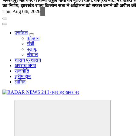
जमशेदपुर महानगर ने किया राहुल गांधी का पुतला दहन, कांग्रेस पार्टी पर दोहर
का निर्णय, झारखंड राज्य किसान सभा ने आंदोलन को सफल बनाने की अपील की
Thu. Aug 6th, 2026
प्रमंडल
कोल्हान
रांची
पलामू
संथाल
शासन प्रशासन
अपराध जगत
राजनीति
ड्रीम होम
लॉगिन
नज़र हर खबर पर