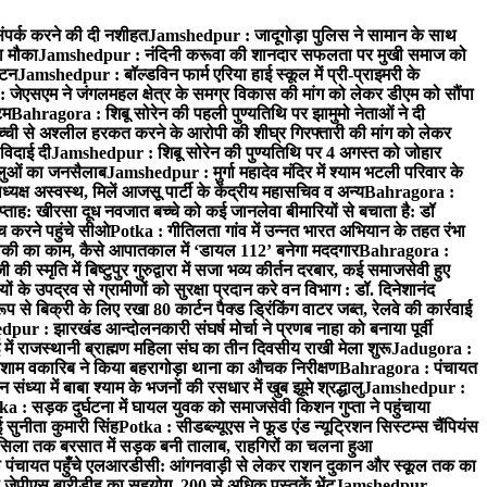
ंपर्क करने की दी नशीहत
Jamshedpur : जादूगोड़ा पुलिस ने सामान के साथ
ा मौका
Jamshedpur : नंदिनी करूवा की शानदार सफलता पर मुखी समाज को
ाटन
Jamshedpur : बॉल्डविन फार्म एरिया हाई स्कूल में प्री-प्राइमरी के
जेएसएम ने जंगलमहल क्षेत्र के समग्र विकास की मांग को लेकर डीएम को सौंपा
टम
Bahragora : शिबू सोरेन की पहली पुण्यतिथि पर झामुमो नेताओं ने दी
च्ची से अश्लील हरकत करने के आरोपी की शीघ्र गिरफ्तारी की मांग को लेकर
 विदाई दी
Jamshedpur : शिबू सोरेन की पुण्यतिथि पर 4 अगस्त को जोहार
धालुओं का जनसैलाब
Jamshedpur : मुर्गा महादेव मंदिर में श्याम भटली परिवार के
यक्ष अस्वस्थ, मिलें आजसू पार्टी के केंद्रीय महासचिव व अन्य
Bahragora :
प्ताह: खीरसा दूध नवजात बच्चे को कई जानलेवा बीमारियों से बचाता है: डॉ
 करने पहुंचे सीओ
Potka : गीतिलता गांव में उन्नत भारत अभियान के तहत रंभा
ाकी का काम, कैसे आपातकाल में ‘डायल 112’ बनेगा मददगार
Bahragora :
स्मृति में बिष्टुपुर गुरुद्वारा में सजा भव्य कीर्तन दरबार, कई समाजसेवी हुए
के उपद्रव से ग्रामीणों को सुरक्षा प्रदान करे वन विभाग : डॉ. दिनेशानंद
 से बिक्री के लिए रखा 80 कार्टन पैक्ड ड्रिंकिंग वाटर जब्त, रेलवे की कार्रवाई
ur : झारखंड आन्दोलनकारी संघर्ष मोर्चा ने प्रणब नाहा को बनाया पूर्वी
 राजस्थानी ब्राह्मण महिला संघ का तीन दिवसीय राखी मेला शुरू
Jadugora :
ाम वकारिब ने किया बहरागोड़ा थाना का औचक निरीक्षण
Bahragora : पंचायत
्या में बाबा श्याम के भजनों की रसधार में खुब झूमे श्रद्धालु
Jamshedpur :
a : सड़क दुर्घटना में घायल युवक को समाजसेवी किशन गुप्ता ने पहुंचाया
 सुनीता कुमारी सिंह
Potka : सीडब्ल्यूएस ने फूड एंड न्यूट्रिशन सिस्टम्स चैंपियंस
सिला तक बरसात में सड़क बनी तालाब, राहगिरों का चलना हुआ
ा पंचायत पहुँचे एलआरडीसी: आंगनवाड़ी से लेकर राशन दुकान और स्कूल तक का
 जेपीएस बारीडीह का सहयोग, 200 से अधिक पुस्तकें भेंट
Jamshedpur