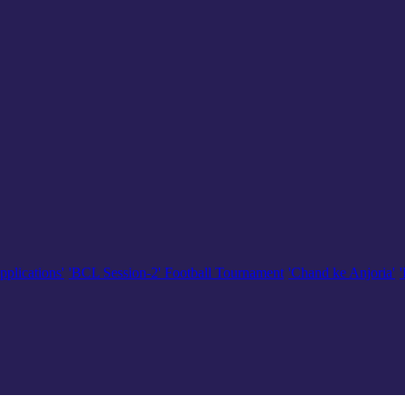
pplications'
'BCL Session-2' Football Tournament
'Chand ke Anjoria'