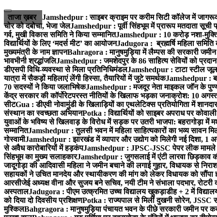
Skip
to
ताजा ख़बर
Jamshedpur : साइबर क्राइम पर करीम सिटी कॉलेज में जागरूक
content
चोर को दबोचा, भेजा जेल
Jamshedpur : पूर्वी सिंहभूम में प्रारूप मतदाता सू
गर्व, मुखी विकास समिति ने किया सम्मानित
Jamshedpur : 10 करोड़ नशा-मुक्ति प
विद्यार्थियों के लिए ‘मदर्स मीट’ का आयोजन
Jadugora : ब्रह्मर्षि महिला समिति 
मुख्यमंत्री के नाम ज्ञापन
Bahragora : मानुषमुड़िया में लैम्पस की सरकारी जमीन 
भावभीनी श्रद्धांजलि
Jamshedpur : जमशेदपुर के 86 साहित्य सेवियों को प्रदान कि
डीएसपी विधि-व्यवस्था से मिला प्रतिनिधिमंडल
Jamshedpur : टाटा स्टील जूलॉजिक
यात्रा में सैकड़ों महिलाएं लेंगी हिस्सा, तैयारियों में जुटे समर्थक
Jamshedpur : बहरा
70 सदस्यों ने किया जलाभिषेक
Jamshedpur : मजदूर नेता माइकल जॉन के पुण्
केंद्र सरकार की कॉर्पोरेटपरस्त नीतियों के खिलाफ भड़का जनाक्रोश: 10 अगस
सीट
Gua : डीएवी नोवामुंडी के खिलाड़ियों का एथलेटिक्स प्रतियोगिता में शानदा
संस्थान का स्वच्छता अभियान
Potka : विद्यार्थियों को साइबर अपराध पर कोवाल
युवाओं के भविष्य से खिलवाड़ के विरोध में सड़क पर उतरी भाजपा: बहरागोड़ा म
सम्मानित
Jamshedpur : तुलसी भवन में महिला साहित्यकारों का भव्य सावन मिलन 
गोस्वामी
Jamshedpur : झारखंड में व्यापार और उद्योग को मिलेगी नई दिशा, 1 अग
से अवैध कारोबारियों में हड़कंप
Jamshedpur : JPSC-JSSC पेपर लीक मामले की
सिंहभूम का मुख्य सलाहकार
Jamshedpur : जुगसलाई में एंटी लारवा छिड़काव की 
जादूगोड़ा की आदिवासी महिला ने जमीन बचाने की लगाई गुहार, विधायक से निरा
सहायकों ने उचित मानदेय और स्थायीकरण की मांग को लेकर विधायक को सौंपा ज
आरसीजेई अध्यक्ष वीना और सुजय बने सचिव, नयी टीम ने संभाला पदभार, रोटरी क
अस्पताल
Jadugora : पीएम उत्क्रमित उच्च विद्यालय खुकड़ाडीह + 2 में विद्यालय
को दिया दो दिवसीय प्रशिक्षण
Potka : राज्यपाल से मिलीं दुखनी सोरेन, JSSC सं
मुश्किल
Bahgragora : मानुषमुड़िया पंचायत भवन के पीछे सरकारी जमीन पर कब्ज