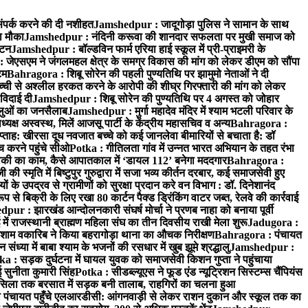
ंपर्क करने की दी नशीहत
Jamshedpur : जादूगोड़ा पुलिस ने सामान के साथ
ा मौका
Jamshedpur : नंदिनी करूवा की शानदार सफलता पर मुखी समाज को
ाटन
Jamshedpur : बॉल्डविन फार्म एरिया हाई स्कूल में प्री-प्राइमरी के
जेएसएम ने जंगलमहल क्षेत्र के समग्र विकास की मांग को लेकर डीएम को सौंपा
टम
Bahragora : शिबू सोरेन की पहली पुण्यतिथि पर झामुमो नेताओं ने दी
च्ची से अश्लील हरकत करने के आरोपी की शीघ्र गिरफ्तारी की मांग को लेकर
 विदाई दी
Jamshedpur : शिबू सोरेन की पुण्यतिथि पर 4 अगस्त को जोहार
धालुओं का जनसैलाब
Jamshedpur : मुर्गा महादेव मंदिर में श्याम भटली परिवार के
यक्ष अस्वस्थ, मिलें आजसू पार्टी के केंद्रीय महासचिव व अन्य
Bahragora :
प्ताह: खीरसा दूध नवजात बच्चे को कई जानलेवा बीमारियों से बचाता है: डॉ
 करने पहुंचे सीओ
Potka : गीतिलता गांव में उन्नत भारत अभियान के तहत रंभा
ाकी का काम, कैसे आपातकाल में ‘डायल 112’ बनेगा मददगार
Bahragora :
स्मृति में बिष्टुपुर गुरुद्वारा में सजा भव्य कीर्तन दरबार, कई समाजसेवी हुए
के उपद्रव से ग्रामीणों को सुरक्षा प्रदान करे वन विभाग : डॉ. दिनेशानंद
 से बिक्री के लिए रखा 80 कार्टन पैक्ड ड्रिंकिंग वाटर जब्त, रेलवे की कार्रवाई
ur : झारखंड आन्दोलनकारी संघर्ष मोर्चा ने प्रणब नाहा को बनाया पूर्वी
 राजस्थानी ब्राह्मण महिला संघ का तीन दिवसीय राखी मेला शुरू
Jadugora :
ाम वकारिब ने किया बहरागोड़ा थाना का औचक निरीक्षण
Bahragora : पंचायत
्या में बाबा श्याम के भजनों की रसधार में खुब झूमे श्रद्धालु
Jamshedpur :
a : सड़क दुर्घटना में घायल युवक को समाजसेवी किशन गुप्ता ने पहुंचाया
 सुनीता कुमारी सिंह
Potka : सीडब्ल्यूएस ने फूड एंड न्यूट्रिशन सिस्टम्स चैंपियंस
सिला तक बरसात में सड़क बनी तालाब, राहगिरों का चलना हुआ
ा पंचायत पहुँचे एलआरडीसी: आंगनवाड़ी से लेकर राशन दुकान और स्कूल तक का