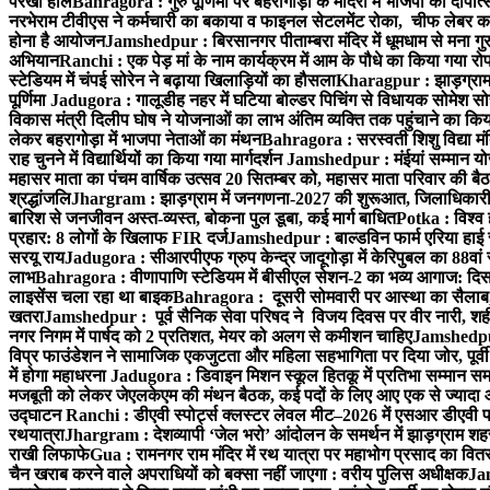
परखा हाल
Bahragora : गुरु पूर्णिमा पर बहरागोड़ा के मंदिरों में भाजपा का दीपोत
नरभेराम टीवीएस ने कर्मचारी का बकाया व फाइनल सेटलमेंट रोका, चीफ लेबर क
होना है आयोजन
Jamshedpur : बिरसानगर पीताम्बरा मंदिर में धूमधाम से मना गुरुप
अभियान
Ranchi : एक पेड़ मां के नाम कार्यक्रम में आम के पौधे का किया गया रो
स्टेडियम में चंपई सोरेन ने बढ़ाया खिलाड़ियों का हौसला
Kharagpur : झाड़ग्राम म
पूर्णिमा
Jadugora : गालूडीह नहर में घटिया बोल्डर पिचिंग से विधायक सोमेश 
विकास मंत्री दिलीप घोष ने योजनाओं का लाभ अंतिम व्यक्ति तक पहुंचाने का किय
लेकर बहरागोड़ा में भाजपा नेताओं का मंथन
Bahragora : सरस्वती शिशु विद्या मंदि
राह चुनने में विद्यार्थियों का किया गया मार्गदर्शन
Jamshedpur : मंईयां सम्मान योज
महासर माता का पंचम वार्षिक उत्सव 20 सितम्बर को, महासर माता परिवार की बैठक 
श्रद्धांजलि
Jhargram : झाड़ग्राम में जनगणना-2027 की शुरूआत, जिलाधिकारी ने 
बारिश से जनजीवन अस्त-व्यस्त, बोकना पुल डूबा, कई मार्ग बाधित
Potka : विश्व 
प्रहार: 8 लोगों के खिलाफ FIR दर्ज
Jamshedpur : बाल्डविन फार्म एरिया हाई स्क
सरयू राय
Jadugora : सीआरपीएफ ग्रुप केन्द्र जादूगोड़ा में केरिपुबल का 88वां स
लाभ
Bahragora : वीणापाणि स्टेडियम में बीसीएल सेशन-2 का भव्य आगाज: दि
लाइसेंस चला रहा था बाइक
Bahragora : दूसरी सोमवारी पर आस्था का सैलाब, चि
खतरा
Jamshedpur : पूर्व सैनिक सेवा परिषद ने विजय दिवस पर वीर नारी, शहीद
नगर निगम में पार्षद को 2 प्रतिशत, मेयर को अलग से कमीशन चाहिए
Jamshedpur 
विप्र फाउंडेशन ने सामाजिक एकजुटता और महिला सहभागिता पर दिया जोर, पूर्वी 
में होगा महाधरना
Jadugora : डिवाइन मिशन स्कूल हितकू में प्रतिभा सम्मान स
मजबूती को लेकर जेएलकेएम की मंथन बैठक, कई पदों के लिए आए एक से ज्यादा
उद्घाटन
Ranchi : डीएवी स्पोर्ट्स क्लस्टर लेवल मीट–2026 में एसआर डीएवी पब्ल
रथयात्रा
Jhargram : देशव्यापी ‘जेल भरो’ आंदोलन के समर्थन में झाड़ग्राम शहर 
राखी लिफाफे
Gua : रामनगर राम मंदिर में रथ यात्रा पर महाभोग प्रसाद का वितरण
चैन खराब करने वाले अपराधियों को बक्सा नहीं जाएगा : वरीय पुलिस अधीक्षक
Jam