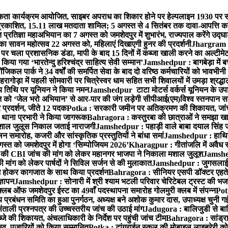
ता कार्यक्रम आयोजित, साइबर अपराध का शिकार होने पर हेल्पलाइन 1930 पर स
ची प्रकाशित, 15.11 लाख मतदाता शामिल; 5 अगस्त से 4 सितंबर तक दावा-आपत्ति क
्रतिज्ञा महाअभियान का 7 अगस्त को जमशेदपुर में शुभारंभ, राज्यपाल करेंगे उद्घ
का सावन महोत्सव 22 अगस्त को, महिलाएं दिखाएगी हुनर की प्रदर्शनी
Jhargram : 
पर चला प्रशासनिक डंडा, मापी के बाद 15 दिनों में कब्जा खाली करने का अल्टीमे
या गया ‘भारतेन्दु हरिश्चंद्र साहित्य सेवी सम्मान’
Jamshedpur : बागबेड़ा में ब
ल पार्क ने 34 वर्षों की समर्पित सेवा के बाद दो वरिष्ठ कर्मचारियों को भावभीनी
गोड़ा में पहली सोमवारी पर चित्रेस्वर धाम सहित सभी शिवालयों में उमड़ा श्रद्
य तिथि पर यूनियन ने किया नमन
Jamshedpur टाटा मोटर्स वर्कर्स यूनियन के उपाध्
्त को ‘जेल भरो अभियान’ से आर-पार की जंग लड़ेगी सीपीआई(एम)
विश्व स्तनपान स
र प्रदर्शन, जीते 12 पदक
Potka : सरकारी जमीन पर अतिक्रमण की शिकायत, जांच
ी थाना प्रभारी ने किया जागरूक
Bahragora : कस्तुरबा की छात्राओं ने समझा ख
ें मशाल जुलूस निकाल जताई नाराजगी
Jamshedpur : पहाड़ी वाले बाबा दयाल सिंह जी की 
समारोह, कजरी और सांस्कृतिक प्रस्तुतियों ने बांधा समां
Jamshedpur : हाथियों 
स्त को जमशेदपुर में होगा ‘सिम्पोजियम 2026’
Kharagpur : गीतांजलि में अवैध रूप
 CBI जांच की मांग को लेकर महानगर भाजपा ने निकाला मशाल जुलूश
Jamshedp
मांग को लेकर पार्षदों ने सिविल सर्जन से की मुलाकात
Jamshedpur : जुगसलाई में
श होकर कागजात के साथ किया प्रदर्शन
Bahragora : सीनियर एसपी डॉक्टर एहतेश
्ञापन
Jamshedpur : सोनारी में श्री श्याम भटली परिवार चेरिटेबल ट्रस्ट की भजन संध
्लब ऑफ जमशेदपुर ईस्ट का 49वाँ पदस्थापना समारोह गोलमुरी क्लब में संपन्न
Potk
 प्रबंधन समिति का हुआ पुनर्गठन, अध्यक्ष बने अशोक कुमार दास, उपाध्यक्ष चुनी गई
ताली प्रश्नपत्र की उच्चस्तरीय जांच की उठाई मांग
Jadugora : बालिजुडी से बा
े की शिकायत, अंचलाधिकारी के निर्देश पर पहुंची जांच टीम
Bahragora : सांड्र
्सव, पुजारियों को किया सम्मानित
Potka : टांगराईन स्कूल की मोबाइल लाइब्रेरी को