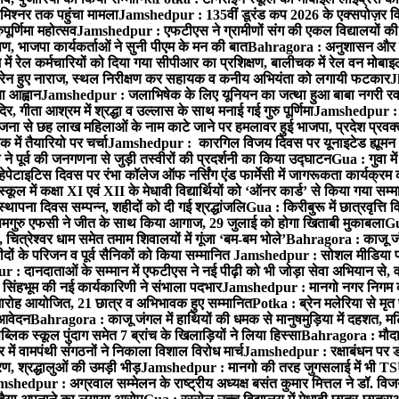
मिश्नर तक पहुंचा मामला
Jamshedpur : 135वीं डूरंड कप 2026 के एक्सपोज़र विजिट म
ूर्णिमा महोत्सव
Jamshedpur : एफटीएस ने ग्रामीणों संग की एकल विद्यालयों की गुण
पण, भाजपा कार्यकर्ताओं ने सुनी पीएम के मन की बात
Bahragora : अनुशासन और प्र
ें रेल कर्मचारियों को दिया गया सीपीआर का प्रशिक्षण, बालीचक में रेल वन मोबा
सोरेन हुए नाराज, स्थल निरीक्षण कर सहायक व कनीय अभियंता को लगायी फटकार
J
ा आह्वान
Jamshedpur : जलाभिषेक के लिए यूनियन का जत्था हुआ बाबा नगरी रव
र, गीता आश्रम में श्रद्धा व उल्लास के साथ मनाई गई गुरु पूर्णिमा
Jamshedpur : बा
ना से छह लाख महिलाओं के नाम काटे जाने पर हमलावर हुई भाजपा, प्रदेश प्रवक्त
में तैयारियो पर चर्चा
Jamshedpur : कारगिल विजय दिवस पर यूनाइटेड ह्यूमन रा
पूर्व की जनगणना से जुड़ी तस्वीरों की प्रदर्शनी का किया उद्घाटन
Gua : गुवा म
हेपेटाइटिस दिवस पर रंभा कॉलेज ऑफ नर्सिंग एंड फार्मेसी में जागरूकता कार्यक्
ूल में कक्षा XI एवं XII के मेधावी विद्यार्थियों को ‘ऑनर कार्ड’ से किया गया सम्
्थापना दिवस सम्पन्न, शहीदों को दी गई श्रद्धांजलि
Gua : किरीबुरू में छात्रवृत्ति
समगुरु एफसी ने जीत के साथ किया आगाज, 29 जुलाई को होगा खिताबी मुकाबला
Gu
त्रेश्वर धाम समेत तमाम शिवालयों में गूंजा ‘बम-बम भोले’
Bahragora : काजू जंगल
ों के परिजन व पूर्व सैनिकों को किया सम्मानित
Jamshedpur : सोशल मीडिया पर
: दानदाताओं के सम्मान में एफटीएस ने नई पीढ़ी को भी जोड़ा सेवा अभियान से, वर्
सिंहभूम की नई कार्यकारिणी ने संभाला पदभार
Jamshedpur : मानगो नगर निगम की 
मारोह आयोजित, 21 छात्र व अभिभावक हुए सम्मानित
Potka : ब्रेन मलेरिया से मृत 
 आवेदन
Bahragora : काजू जंगल में हाथियों की धमक से मानुषमुड़िया में दहशत, म
िक स्कूल पुंदाग समेत 7 ब्रांच के खिलाड़ियों ने लिया हिस्सा
Bahragora : मौदा म
में वामपंथी संगठनों ने निकाला विशाल विरोध मार्च
Jamshedpur : रक्षाबंधन पर ड
, श्रद्धालुओं की उमड़ी भीड़
Jamshedpur : मानगो की तरह जुगसलाई में भी TS
shedpur : अग्रवाल सम्मेलन के राष्ट्रीय अध्यक्ष बसंत कुमार मित्तल ने डॉ. विजय