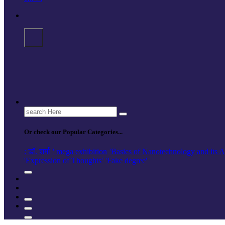
Search
for:
Or check our Popular Categories...
: डॉ. शर्मा
' mega exhibition
'Basics of Nanotechnology and its A
'Expression of Thoughts'
'Fake degree'