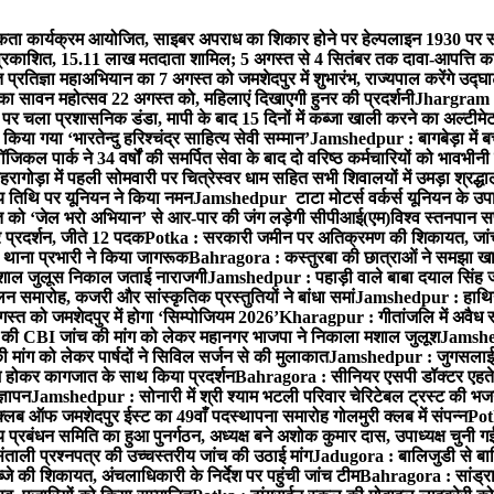
ता कार्यक्रम आयोजित, साइबर अपराध का शिकार होने पर हेल्पलाइन 1930 पर स
ची प्रकाशित, 15.11 लाख मतदाता शामिल; 5 अगस्त से 4 सितंबर तक दावा-आपत्ति क
्रतिज्ञा महाअभियान का 7 अगस्त को जमशेदपुर में शुभारंभ, राज्यपाल करेंगे उद्घ
का सावन महोत्सव 22 अगस्त को, महिलाएं दिखाएगी हुनर की प्रदर्शनी
Jhargram : 
पर चला प्रशासनिक डंडा, मापी के बाद 15 दिनों में कब्जा खाली करने का अल्टीमे
या गया ‘भारतेन्दु हरिश्चंद्र साहित्य सेवी सम्मान’
Jamshedpur : बागबेड़ा में ब
ल पार्क ने 34 वर्षों की समर्पित सेवा के बाद दो वरिष्ठ कर्मचारियों को भावभीनी
गोड़ा में पहली सोमवारी पर चित्रेस्वर धाम सहित सभी शिवालयों में उमड़ा श्रद्
य तिथि पर यूनियन ने किया नमन
Jamshedpur टाटा मोटर्स वर्कर्स यूनियन के उपाध्
्त को ‘जेल भरो अभियान’ से आर-पार की जंग लड़ेगी सीपीआई(एम)
विश्व स्तनपान स
र प्रदर्शन, जीते 12 पदक
Potka : सरकारी जमीन पर अतिक्रमण की शिकायत, जांच
ी थाना प्रभारी ने किया जागरूक
Bahragora : कस्तुरबा की छात्राओं ने समझा ख
ें मशाल जुलूस निकाल जताई नाराजगी
Jamshedpur : पहाड़ी वाले बाबा दयाल सिंह जी की 
समारोह, कजरी और सांस्कृतिक प्रस्तुतियों ने बांधा समां
Jamshedpur : हाथियों 
स्त को जमशेदपुर में होगा ‘सिम्पोजियम 2026’
Kharagpur : गीतांजलि में अवैध रूप
 CBI जांच की मांग को लेकर महानगर भाजपा ने निकाला मशाल जुलूश
Jamshedp
मांग को लेकर पार्षदों ने सिविल सर्जन से की मुलाकात
Jamshedpur : जुगसलाई में
श होकर कागजात के साथ किया प्रदर्शन
Bahragora : सीनियर एसपी डॉक्टर एहतेश
्ञापन
Jamshedpur : सोनारी में श्री श्याम भटली परिवार चेरिटेबल ट्रस्ट की भजन संध
्लब ऑफ जमशेदपुर ईस्ट का 49वाँ पदस्थापना समारोह गोलमुरी क्लब में संपन्न
Potk
 प्रबंधन समिति का हुआ पुनर्गठन, अध्यक्ष बने अशोक कुमार दास, उपाध्यक्ष चुनी गई
ताली प्रश्नपत्र की उच्चस्तरीय जांच की उठाई मांग
Jadugora : बालिजुडी से बा
े की शिकायत, अंचलाधिकारी के निर्देश पर पहुंची जांच टीम
Bahragora : सांड्र