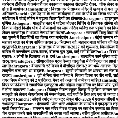
नरभेराम टीवीएस ने कर्मचारी का बकाया व फाइनल सेटलमेंट रोका, चीफ लेबर क
होना है आयोजन
Jamshedpur : बिरसानगर पीताम्बरा मंदिर में धूमधाम से मना गुरुप
अभियान
Ranchi : एक पेड़ मां के नाम कार्यक्रम में आम के पौधे का किया गया रो
स्टेडियम में चंपई सोरेन ने बढ़ाया खिलाड़ियों का हौसला
Kharagpur : झाड़ग्राम म
पूर्णिमा
Jadugora : गालूडीह नहर में घटिया बोल्डर पिचिंग से विधायक सोमेश 
विकास मंत्री दिलीप घोष ने योजनाओं का लाभ अंतिम व्यक्ति तक पहुंचाने का किय
लेकर बहरागोड़ा में भाजपा नेताओं का मंथन
Bahragora : सरस्वती शिशु विद्या मंदि
राह चुनने में विद्यार्थियों का किया गया मार्गदर्शन
Jamshedpur : मंईयां सम्मान योज
महासर माता का पंचम वार्षिक उत्सव 20 सितम्बर को, महासर माता परिवार की बैठक 
श्रद्धांजलि
Jhargram : झाड़ग्राम में जनगणना-2027 की शुरूआत, जिलाधिकारी ने 
बारिश से जनजीवन अस्त-व्यस्त, बोकना पुल डूबा, कई मार्ग बाधित
Potka : विश्व 
प्रहार: 8 लोगों के खिलाफ FIR दर्ज
Jamshedpur : बाल्डविन फार्म एरिया हाई स्क
सरयू राय
Jadugora : सीआरपीएफ ग्रुप केन्द्र जादूगोड़ा में केरिपुबल का 88वां स
लाभ
Bahragora : वीणापाणि स्टेडियम में बीसीएल सेशन-2 का भव्य आगाज: दि
लाइसेंस चला रहा था बाइक
Bahragora : दूसरी सोमवारी पर आस्था का सैलाब, चि
खतरा
Jamshedpur : पूर्व सैनिक सेवा परिषद ने विजय दिवस पर वीर नारी, शहीद
नगर निगम में पार्षद को 2 प्रतिशत, मेयर को अलग से कमीशन चाहिए
Jamshedpur 
विप्र फाउंडेशन ने सामाजिक एकजुटता और महिला सहभागिता पर दिया जोर, पूर्वी 
में होगा महाधरना
Jadugora : डिवाइन मिशन स्कूल हितकू में प्रतिभा सम्मान स
मजबूती को लेकर जेएलकेएम की मंथन बैठक, कई पदों के लिए आए एक से ज्यादा
उद्घाटन
Ranchi : डीएवी स्पोर्ट्स क्लस्टर लेवल मीट–2026 में एसआर डीएवी पब्ल
रथयात्रा
Jhargram : देशव्यापी ‘जेल भरो’ आंदोलन के समर्थन में झाड़ग्राम शहर 
राखी लिफाफे
Gua : रामनगर राम मंदिर में रथ यात्रा पर महाभोग प्रसाद का वितरण
चैन खराब करने वाले अपराधियों को बक्सा नहीं जाएगा : वरीय पुलिस अधीक्षक
Jam