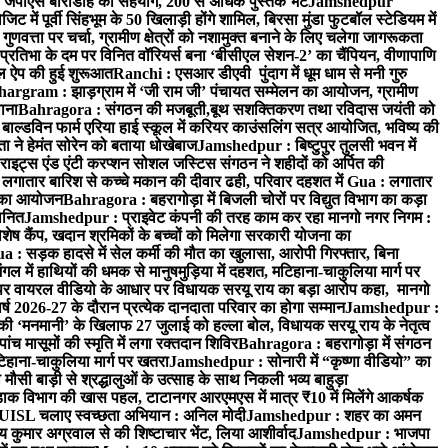
 जेपीएस बारीडीह का सहयोग, 200 से अधिक पुस्तकें भेंट
Jamshedpur
ें पूर्वी सिंहभूम के 50 खिलाड़ी होंगे शामिल, बिरसा मुंडा फुटबॉल स्टेडियम में
वत्ता पर चर्चा, ग्रामीण क्षेत्रों को नशामुक्त बनाने के लिए चलेगा जागरूकता
तिभा के दम पर विनित वॉरियर्स बना ‘बीसीएल सेशन-2’ का चैंपियन, वीणापाणि
इल ऐप की हुई शुरूआत
Ranchi : एसआर डीएवी पुंदाग में धूम धाम से मनी गुरु
hargram : झाड़ग्राम में ‘जी राम जी’ पंचायत सम्मेलन का आयोजन, ग्रामीण
ाना
Bahragora : संगठन की मजबूती,बूथ सशक्तिकरण तथा रविदास जयंती को
ल्डविन फार्म एरिया हाई स्कूल में करियर काउंसलिंग सत्र आयोजित, भविष्य की
ा ने हेमंत सोरेन को बताया धोखेबाज
Jamshedpur : बिष्टुपुर तुलसी भवन में
इट्स एंड एंटी करप्शन सोशल जस्टिस संगठन ने शहीदों को अर्पित की
ें लगातार बारिश से कच्चे मकान की दीवार ढही, परिवार दहशत में
Gua : लगातार
रम का आयोजन
Bahragora : बहरागोड़ा में बिजली चोरों पर विद्युत विभाग का कड़ा
मानित
Jamshedpur : प्राइवेट कंपनी की तरह काम कर रहा मानगो नगर निगम :
 विशेष कैंप, खदान श्रमिकों के बच्चों को मिलेगा सरकारी योजना का
a : सड़क हादसे में सेल कर्मी की मौत का खुलासा, आरोपी गिरफ्तार, बिना
 में हाथियों की धमक से मानुषमुड़िया में दहशत, मटिहाना-चाकुलिया मार्ग पर
 वायरल वीडियो के आधार पर विधायक सरयू राय का बड़ा आरोप कहा, मानगो
ष 2026-27 के दौरान प्रत्येक दानदाता परिवार का होगा सम्मान
Jamshedpur :
‘मनमानी’ के खिलाफ 27 जुलाई को हल्ला बोल, विधायक सरयू राय के नेतृत्व
पांच मासूमों की स्मृति में लगा रक्तदान शिविर
Bahragora : बहरागोड़ा में संगठन
टिहाना-चाकुलिया मार्ग पर खतरा
Jamshedpur : सोनारी में “कृष्णा वीडियो” का
ौसी बाड़ी से श्रद्धालुओं के उत्साह के साथ निकली भव्य बाहुड़ा
ाक विभाग की खास पहल, टाटानगर आरएमएस में मात्र ₹10 में मिलेंगे आकर्षक
UISL चलाए स्वच्छता अभियान : अनिल मोदी
Jamshedpur : शहर का अमन
 कुमार अग्रवाल से की शिष्टाचार भेंट, लिया आशीर्वाद
Jamshedpur : भाजपा