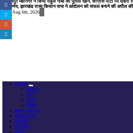
जमशेदपुर महानगर ने किया राहुल गांधी का पुतला दहन, कांग्रेस पार्टी पर दोहर
का निर्णय, झारखंड राज्य किसान सभा ने आंदोलन को सफल बनाने की अपील की
Thu. Aug 6th, 2026
नज़र हर खबर पर
प्रमंडल
कोल्हान
रांची
पलामू
संथाल
शासन प्रशासन
अपराध जगत
राजनीति
ड्रीम होम
लॉगिन