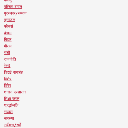
पश्चिम बंगाल
पुरस्कार/सम्मान
प्रमंडल
फीचर्स
बंगाल
बिहार
मौसम
रांची
राजनीति
रेलवे
विदाई समारोह
विशेष
विषेष
शासन प्रशासन
शिक्षा जगत
श्रद्धांजलि
संथाल
समस्या
सर्वेक्षण/सर्वे