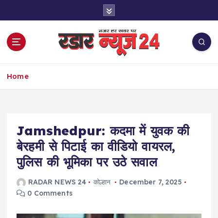
S
k
i
p
t
o
नज़र हर खबर पर
c
Home
o
n
t
e
Jamshedpur: कदमा में युवक की
n
t
बेरहमी से पिटाई का वीडियो वायरल,
पुलिस की भूमिका पर उठे सवाल
RADAR NEWS 24
कोल्हान
December 7, 2025
0 Comments