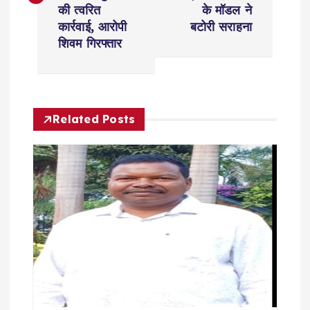
की त्वरित
के मॉडल ने
t
कार्रवाई, आरोपी
बटोरी सराहना
शिवम गिरफ्तार
n
a
Related Posts
v
i
g
a
t
i