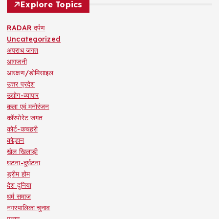
Explore Topics
RADAR दर्पण
Uncategorized
अपराध जगत
आगजनी
आरक्षण/डोमिसाइल
उत्तर प्रदेश
उद्योग-व्यापार
कला एवं मनोरंजन
कॉरपोरेट जगत
कोर्ट-कचहरी
कोल्हान
खेल खिलाड़ी
घटना-दुर्घटना
ड्रीम होम
देश दुनिया
धर्म समाज
नगरपालिका चुनाव
पलामू