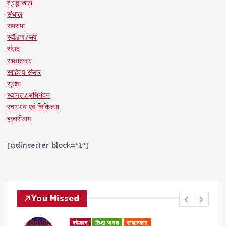
श्रद्धांजलि
संथाल
समस्या
सर्वेक्षण/सर्वे
संसद
साक्षात्कार
साहित्य संसार
सुरक्षा
स्वागत/अभिनंदन
स्वास्थ्य एवं चिकित्सा
हज़ारीबाग
[adinserter block="1"]
You Missed
कोल्हान
धर्म समाज
शिक्षा जगत