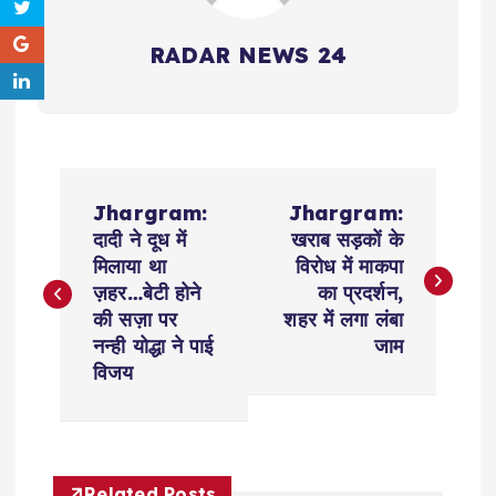
RADAR NEWS 24
P
Jhargram:
Jhargram:
o
दादी ने दूध में
खराब सड़कों के
मिलाया था
विरोध में माकपा
s
ज़हर…बेटी होने
का प्रदर्शन,
की सज़ा पर
शहर में लगा लंबा
t
नन्ही योद्धा ने पाई
जाम
विजय
n
a
Related Posts