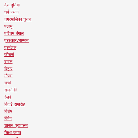
देश दुनिया
धर्म समाज
नगरपालिका चुनाव
पलामू
पश्चिम बंगाल
पुरस्कार/सम्मान
प्रमंडल
फीचर्स
बंगाल
बिहार
मौसम
रांची
राजनीति
रेलवे
विदाई समारोह
विशेष
विषेष
शासन प्रशासन
शिक्षा जगत