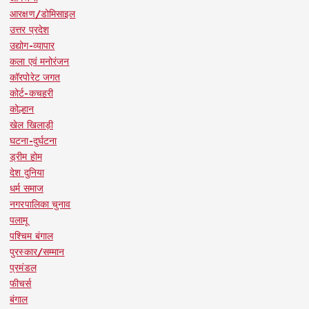
आरक्षण/डोमिसाइल
उत्तर प्रदेश
उद्योग-व्यापार
कला एवं मनोरंजन
कॉरपोरेट जगत
कोर्ट-कचहरी
कोल्हान
खेल खिलाड़ी
घटना-दुर्घटना
ड्रीम होम
देश दुनिया
धर्म समाज
नगरपालिका चुनाव
पलामू
पश्चिम बंगाल
पुरस्कार/सम्मान
प्रमंडल
फीचर्स
बंगाल