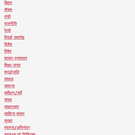
बिहार
मौसम
रांची
राजनीति
रेलवे
विदाई समारोह
विशेष
विषेष
शासन प्रशासन
शिक्षा जगत
श्रद्धांजलि
संथाल
समस्या
सर्वेक्षण/सर्वे
संसद
साक्षात्कार
साहित्य संसार
सुरक्षा
स्वागत/अभिनंदन
स्वास्थ्य एवं चिकित्सा