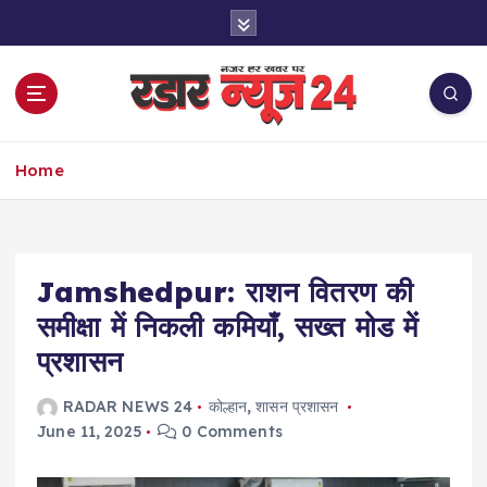
S
k
i
p
t
o
नज़र हर खबर पर
c
Home
o
n
t
e
Jamshedpur: राशन वितरण की
n
t
समीक्षा में निकली कमियाँ, सख्त मोड में
प्रशासन
RADAR NEWS 24
कोल्हान
,
शासन प्रशासन
June 11, 2025
0 Comments