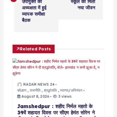
उपायुक्त की
स्कूल को मिला
t
अध्यक्षता में हुई
नया जीवन
व्यापक समीक्षा
n
बैठक
a
v
Related Posts
i
g
a
RADAR NEWS 24
कोल्हान
,
राजनीति
,
श्रद्धांजलि
,
स्वागत/अभिनंदन
t
August 8, 2026
3 views
Jamshedpur : शहीद निर्मल महतो के
i
39वें शहादत दिवस पर सीएम हेमंत सोरेन ने