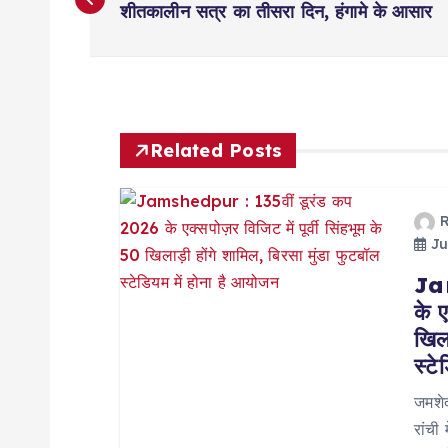
o
शीतकालीन सत्र का तीसरा दिन, हंगामे के आसार
s
t
Related Posts
n
a
Ju
Jam
v
के ए
खिला
i
स्टे
g
जमशेद
रांची