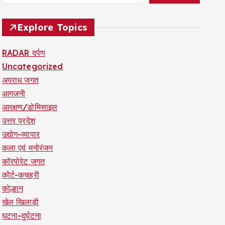
Explore Topics
RADAR दर्पण
Uncategorized
अपराध जगत
आगजनी
आरक्षण/डोमिसाइल
उत्तर प्रदेश
उद्योग-व्यापार
कला एवं मनोरंजन
कॉरपोरेट जगत
कोर्ट-कचहरी
कोल्हान
खेल खिलाड़ी
घटना-दुर्घटना