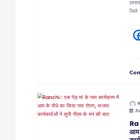
a
एक्सप
जिले
t
i
o
n
Con
Ju
Ranc
आम 