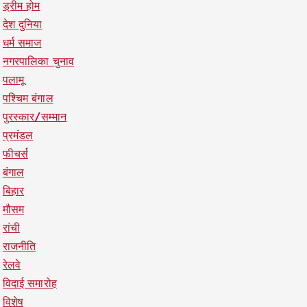
ड्रीम होम
देश दुनिया
धर्म समाज
नगरपालिका चुनाव
पलामू
पश्चिम बंगाल
पुरस्कार/सम्मान
प्रमंडल
फीचर्स
बंगाल
बिहार
मौसम
रांची
राजनीति
रेलवे
विदाई समारोह
विशेष