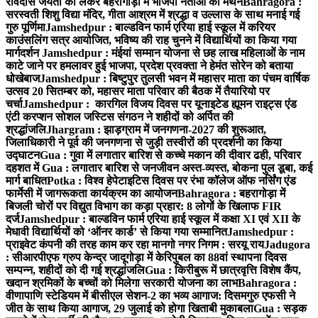
रविदास जयंती को लेकर बहरागोड़ा में भाजपा नेताओं का मंथन
Bahragora :
सरस्वती शिशु विद्या मंदिर, गीता आश्रम में श्रद्धा व उल्लास के साथ मनाई गई
गुरु पूर्णिमा
Jamshedpur : बाल्डविन फार्म एरिया हाई स्कूल में करियर
काउंसलिंग सत्र आयोजित, भविष्य की राह चुनने में विद्यार्थियों का किया गया
मार्गदर्शन
Jamshedpur : मंईयां सम्मान योजना से छह लाख महिलाओं के नाम
काटे जाने पर हमलावर हुई भाजपा, प्रदेश प्रवक्ता ने हेमंत सोरेन को बताया
धोखेबाज
Jamshedpur : बिष्टुपुर तुलसी भवन में महासर माता का पंचम वार्षिक
उत्सव 20 सितम्बर को, महासर माता परिवार की बैठक में तैयारियो पर
चर्चा
Jamshedpur : कारगिल विजय दिवस पर यूनाइटेड ह्यूमन राइट्स एंड
एंटी करप्शन सोशल जस्टिस संगठन ने शहीदों को अर्पित की
श्रद्धांजलि
Jhargram : झाड़ग्राम में जनगणना-2027 की शुरूआत,
जिलाधिकारी ने पूर्व की जनगणना से जुड़ी तस्वीरों की प्रदर्शनी का किया
उद्घाटन
Gua : गुवा में लगातार बारिश से कच्चे मकान की दीवार ढही, परिवार
दहशत में
Gua : लगातार बारिश से जनजीवन अस्त-व्यस्त, बोकना पुल डूबा, कई
मार्ग बाधित
Potka : विश्व हेपेटाइटिस दिवस पर रंभा कॉलेज ऑफ नर्सिंग एंड
फार्मेसी में जागरूकता कार्यक्रम का आयोजन
Bahragora : बहरागोड़ा में
बिजली चोरों पर विद्युत विभाग का कड़ा प्रहार: 8 लोगों के खिलाफ FIR
दर्ज
Jamshedpur : बाल्डविन फार्म एरिया हाई स्कूल में कक्षा XI एवं XII के
मेधावी विद्यार्थियों को ‘ऑनर कार्ड’ से किया गया सम्मानित
Jamshedpur :
प्राइवेट कंपनी की तरह काम कर रहा मानगो नगर निगम : सरयू राय
Jadugora
: सीआरपीएफ ग्रुप केन्द्र जादूगोड़ा में केरिपुबल का 88वां स्थापना दिवस
सम्पन्न, शहीदों को दी गई श्रद्धांजलि
Gua : किरीबुरू में छात्रवृत्ति विशेष कैंप,
खदान श्रमिकों के बच्चों को मिलेगा सरकारी योजना का लाभ
Bahragora :
वीणापाणि स्टेडियम में बीसीएल सेशन-2 का भव्य आगाज: दिसमगुरु एफसी ने
जीत के साथ किया आगाज, 29 जुलाई को होगा खिताबी मुकाबला
Gua : सड़क