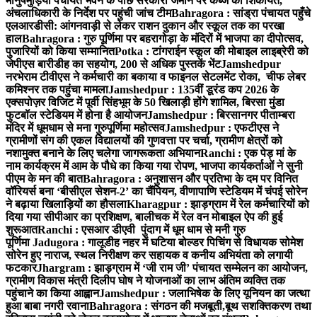
मानुषमुड़िया पंचायत भवन के पीछे सरकारी जमीन पर कब्जे की शिकायत,
अंचलाधिकारी के निर्देश पर पहुंची जांच टीम
Bahragora : सांड्रा पंचायत पहुँचे
एलआरडीसी: आंगनवाड़ी से लेकर राशन दुकान और स्कूल तक का परखा
हाल
Bahragora : गुरु पूर्णिमा पर बहरागोड़ा के मंदिरों में भाजपा का दीपोत्सव,
पुजारियों को किया सम्मानित
Potka : टांगराईन स्कूल की मोबाइल लाइब्रेरी को
जेपीएस बारीडीह का सहयोग, 200 से अधिक पुस्तकें भेंट
Jamshedpur
नरभेराम टीवीएस ने कर्मचारी का बकाया व फाइनल सेटलमेंट रोका, चीफ लेबर
कमिश्नर तक पहुंचा मामला
Jamshedpur : 135वीं डूरंड कप 2026 के
एक्सपोज़र विजिट में पूर्वी सिंहभूम के 50 खिलाड़ी होंगे शामिल, बिरसा मुंडा
फुटबॉल स्टेडियम में होना है आयोजन
Jamshedpur : बिरसानगर पीताम्बरा
मंदिर में धूमधाम से मना गुरुपूर्णिमा महोत्सव
Jamshedpur : एफटीएस ने
ग्रामीणों संग की एकल विद्यालयों की गुणवत्ता पर चर्चा, ग्रामीण क्षेत्रों को
नशामुक्त बनाने के लिए चलेगा जागरूकता अभियान
Ranchi : एक पेड़ मां के
नाम कार्यक्रम में आम के पौधे का किया गया रोपण, भाजपा कार्यकर्ताओं ने सुनी
पीएम के मन की बात
Bahragora : अनुशासन और प्रतिभा के दम पर विनित
वॉरियर्स बना ‘बीसीएल सेशन-2’ का चैंपियन, वीणापाणि स्टेडियम में चंपई सोरेन
ने बढ़ाया खिलाड़ियों का हौसला
Kharagpur : झाड़ग्राम में रेल कर्मचारियों को
दिया गया सीपीआर का प्रशिक्षण, बालीचक में रेल वन मोबाइल ऐप की हुई
शुरूआत
Ranchi : एसआर डीएवी पुंदाग में धूम धाम से मनी गुरु
पूर्णिमा
Jadugora : गालूडीह नहर में घटिया बोल्डर पिचिंग से विधायक सोमेश
सोरेन हुए नाराज, स्थल निरीक्षण कर सहायक व कनीय अभियंता को लगायी
फटकार
Jhargram : झाड़ग्राम में ‘जी राम जी’ पंचायत सम्मेलन का आयोजन,
ग्रामीण विकास मंत्री दिलीप घोष ने योजनाओं का लाभ अंतिम व्यक्ति तक
पहुंचाने का किया आह्वान
Jamshedpur : जलाभिषेक के लिए यूनियन का जत्था
हुआ बाबा नगरी रवाना
Bahragora : संगठन की मजबूती,बूथ सशक्तिकरण तथा