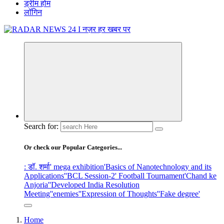
ड्रीम होम
लॉगिन
नज़र हर खबर पर
Search for:
Or check our Popular Categories...
: डॉ. शर्मा
' mega exhibition
'Basics of Nanotechnology and its
Applications'
'BCL Session-2' Football Tournament
'Chand ke
Anjoria'
'Developed India Resolution
Meeting'
'enemies'
'Expression of Thoughts'
'Fake degree'
Home