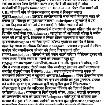
रखा 80 कार्टन पैक्ड ड्रिंकिंग वाटर जब्त, रेलवे की कार्रवाई से अवैध
कारोबारियों में हड़कंप
Jamshedpur : JPSC-JSSC पेपर लीक मामले की
CBI जांच की मांग को लेकर महानगर भाजपा ने निकाला मशाल
जुलूश
Jamshedpur : झारखंड आन्दोलनकारी संघर्ष मोर्चा ने प्रणब नाहा को
बनाया पूर्वी सिंहभूम का मुख्य सलाहकार
Jamshedpur : जुगसलाई में एंटी
लारवा छिड़काव की मांग को लेकर पार्षदों ने सिविल सर्जन से की
मुलाकात
Jamshedpur : जुगसलाई में राजस्थानी ब्राह्मण महिला संघ का तीन
दिवसीय राखी मेला शुरू
Jadugora : जादूगोड़ा की आदिवासी महिला ने जमीन
बचाने की लगाई गुहार, विधायक से निराश होकर कागजात के साथ किया
प्रदर्शन
Bahragora : सीनियर एसपी डॉक्टर एहतेशाम वकारिब ने किया
बहरागोड़ा थाना का औचक निरीक्षण
Bahragora : पंचायत सहायकों ने उचित
मानदेय और स्थायीकरण की मांग को लेकर विधायक को सौंपा
ज्ञापन
Jamshedpur : सोनारी में श्री श्याम भटली परिवार चेरिटेबल ट्रस्ट की
भजन संध्या में बाबा श्याम के भजनों की रसधार में खुब झूमे
श्रद्धालु
Jamshedpur : आरसीजेई अध्यक्ष वीना और सुजय बने सचिव, नयी
टीम ने संभाला पदभार, रोटरी क्लब ऑफ जमशेदपुर ईस्ट का 49वाँ पदस्थापना
समारोह गोलमुरी क्लब में संपन्न
Potka : सड़क दुर्घटना में घायल युवक को
समाजसेवी किशन गुप्ता ने पहुंचाया अस्पताल
Jadugora : पीएम उत्क्रमित उच्च
विद्यालय खुकड़ाडीह + 2 में विद्यालय प्रबंधन समिति का हुआ पुनर्गठन, अध्यक्ष
बने अशोक कुमार दास, उपाध्यक्ष चुनी गई सुनीता कुमारी सिंह
Potka :
सीडब्ल्यूएस ने फूड एंड न्यूट्रिशन सिस्टम्स चैंपियंस को दिया दो दिवसीय
प्रशिक्षण
Potka : राज्यपाल से मिलीं दुखनी सोरेन, JSSC संताली प्रश्नपत्र
की उच्चस्तरीय जांच की उठाई मांग
Jadugora : बालिजुडी से बासिला तक
बरसात में सड़क बनी तालाब, राहगिरों का चलना हुआ मुश्किल
Bahgragora :