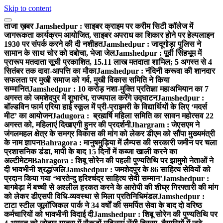
Skip to content
ताजा ख़बर
Jamshedpur : साइबर क्राइम पर करीम सिटी कॉलेज में
जागरूकता कार्यक्रम आयोजित, साइबर अपराध का शिकार होने पर हेल्पलाइन
1930 पर संपर्क करने की दी नशीहत
Jamshedpur : जादूगोड़ा पुलिस ने
सामान के साथ चोर को दबोचा, भेजा जेल
Jamshedpur : पूर्वी सिंहभूम में
प्रारूप मतदाता सूची प्रकाशित, 15.11 लाख मतदाता शामिल; 5 अगस्त से 4
सितंबर तक दावा-आपत्ति का मौका
Jamshedpur : नंदिनी करूवा की शानदार
सफलता पर मुखी समाज को गर्व, मुखी विकास समिति ने किया
सम्मानित
Jamshedpur : 10 करोड़ नशा-मुक्ति प्रतिज्ञा महाअभियान का 7
अगस्त को जमशेदपुर में शुभारंभ, राज्यपाल करेंगे उद्घाटन
Jamshedpur :
बॉल्डविन फार्म एरिया हाई स्कूल में प्री-प्राइमरी के विद्यार्थियों के लिए ‘मदर्स
मीट’ का आयोजन
Jadugora : ब्रह्मर्षि महिला समिति का सावन महोत्सव 22
अगस्त को, महिलाएं दिखाएगी हुनर की प्रदर्शनी
Jhargram : जेएसएम ने
जंगलमहल क्षेत्र के समग्र विकास की मांग को लेकर डीएम को सौंपा मुख्यमंत्री
के नाम ज्ञापन
Bahragora : मानुषमुड़िया में लैम्पस की सरकारी जमीन पर चला
प्रशासनिक डंडा, मापी के बाद 15 दिनों में कब्जा खाली करने का
अल्टीमेटम
Bahragora : शिबू सोरेन की पहली पुण्यतिथि पर झामुमो नेताओं ने
दी भावभीनी श्रद्धांजलि
Jamshedpur : जमशेदपुर के 86 साहित्य सेवियों को
प्रदान किया गया ‘भारतेन्दु हरिश्चंद्र साहित्य सेवी सम्मान’
Jamshedpur :
बागबेड़ा में बच्ची से अश्लील हरकत करने के आरोपी की शीघ्र गिरफ्तारी की मांग
को लेकर डीएसपी विधि-व्यवस्था से मिला प्रतिनिधिमंडल
Jamshedpur :
टाटा स्टील जूलॉजिकल पार्क ने 34 वर्षों की समर्पित सेवा के बाद दो वरिष्ठ
कर्मचारियों को भावभीनी विदाई दी
Jamshedpur : शिबू सोरेन की पुण्यतिथि पर