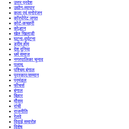
उत्तर प्रदेश
उद्योग-व्यापार
कला एवं मनोरंजन
कॉरपोरेट जगत
कोर्ट-कचहरी
कोल्हान
खेल खिलाड़ी
घटना-दुर्घटना
ड्रीम होम
देश दुनिया
धर्म समाज
नगरपालिका चुनाव
पलामू
पश्चिम बंगाल
पुरस्कार/सम्मान
प्रमंडल
फीचर्स
बंगाल
बिहार
मौसम
रांची
राजनीति
रेलवे
विदाई समारोह
विशेष