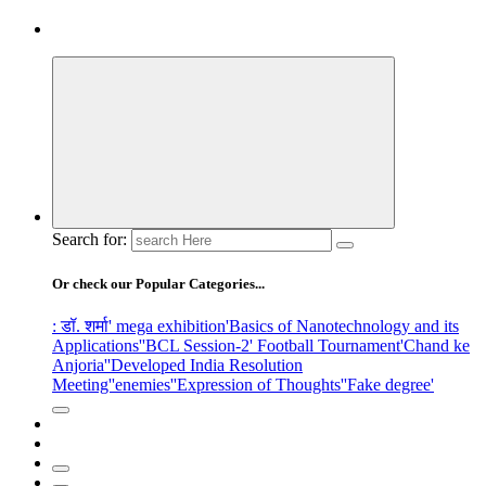
Search for:
Or check our Popular Categories...
: डॉ. शर्मा
' mega exhibition
'Basics of Nanotechnology and its
Applications'
'BCL Session-2' Football Tournament
'Chand ke
Anjoria'
'Developed India Resolution
Meeting'
'enemies'
'Expression of Thoughts'
'Fake degree'