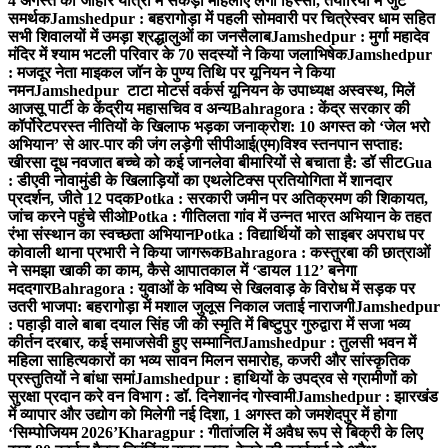
4 अगस्त को जोहार यात्रा में सैकड़ों महिलाएं लेंगी हिस्सा, तैयारियों में जुटे
समर्थक
Jamshedpur : बहरागोड़ा में पहली सोमवारी पर चित्रेस्वर धाम सहित
सभी शिवालयों में उमड़ा श्रद्धालुओं का जनसैलाब
Jamshedpur : मुर्गा महादेव
मंदिर में श्याम भटली परिवार के 70 सदस्यों ने किया जलाभिषेक
Jamshedpur
: मजदूर नेता माइकल जॉन के पुण्य तिथि पर यूनियन ने किया
नमन
Jamshedpur टाटा मोटर्स वर्कर्स यूनियन के उपाध्यक्ष अस्वस्थ, मिलें
आजसू पार्टी के केंद्रीय महासचिव व अन्य
Bahragora : केंद्र सरकार की
कॉर्पोरेटपरस्त नीतियों के खिलाफ भड़का जनाक्रोश: 10 अगस्त को ‘जेल भरो
अभियान’ से आर-पार की जंग लड़ेगी सीपीआई(एम)
विश्व स्तनपान सप्ताह:
खीरसा दूध नवजात बच्चे को कई जानलेवा बीमारियों से बचाता है: डॉ सीट
Gua
: डीएवी नोवामुंडी के खिलाड़ियों का एथलेटिक्स प्रतियोगिता में शानदार
प्रदर्शन, जीते 12 पदक
Potka : सरकारी जमीन पर अतिक्रमण की शिकायत,
जांच करने पहुंचे सीओ
Potka : गीतिलता गांव में उन्नत भारत अभियान के तहत
रंभा संस्थान का स्वच्छता अभियान
Potka : विद्यार्थियों को साइबर अपराध पर
कोवाली थाना प्रभारी ने किया जागरूक
Bahragora : कस्तुरबा की छात्राओं
ने समझा खाकी का काम, कैसे आपातकाल में ‘डायल 112’ बनेगा
मददगार
Bahragora : युवाओं के भविष्य से खिलवाड़ के विरोध में सड़क पर
उतरी भाजपा: बहरागोड़ा में मशाल जुलूस निकाल जताई नाराजगी
Jamshedpur
: पहाड़ी वाले बाबा दयाल सिंह जी की स्मृति में बिष्टुपुर गुरुद्वारा में सजा भव्य
कीर्तन दरबार, कई समाजसेवी हुए सम्मानित
Jamshedpur : तुलसी भवन में
महिला साहित्यकारों का भव्य सावन मिलन समारोह, कजरी और सांस्कृतिक
प्रस्तुतियों ने बांधा समां
Jamshedpur : हाथियों के उपद्रव से ग्रामीणों को
सुरक्षा प्रदान करे वन विभाग : डॉ. दिनेशानंद गोस्वामी
Jamshedpur : झारखंड
में व्यापार और उद्योग को मिलेगी नई दिशा, 1 अगस्त को जमशेदपुर में होगा
‘सिम्पोजियम 2026’
Kharagpur : गीतांजलि में अवैध रूप से बिक्री के लिए