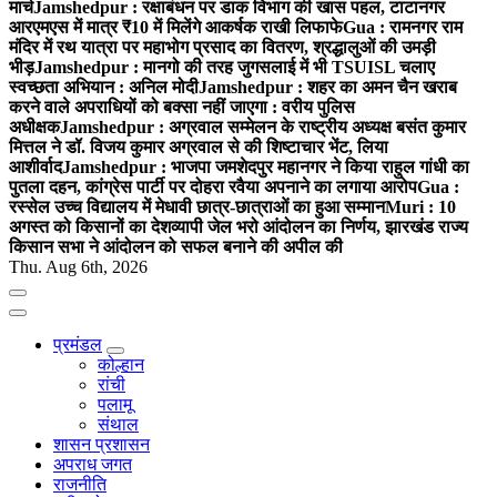
मार्च
Jamshedpur : रक्षाबंधन पर डाक विभाग की खास पहल, टाटानगर
आरएमएस में मात्र ₹10 में मिलेंगे आकर्षक राखी लिफाफे
Gua : रामनगर राम
मंदिर में रथ यात्रा पर महाभोग प्रसाद का वितरण, श्रद्धालुओं की उमड़ी
भीड़
Jamshedpur : मानगो की तरह जुगसलाई में भी TSUISL चलाए
स्वच्छता अभियान : अनिल मोदी
Jamshedpur : शहर का अमन चैन खराब
करने वाले अपराधियों को बक्सा नहीं जाएगा : वरीय पुलिस
अधीक्षक
Jamshedpur : अग्रवाल सम्मेलन के राष्ट्रीय अध्यक्ष बसंत कुमार
मित्तल ने डॉ. विजय कुमार अग्रवाल से की शिष्टाचार भेंट, लिया
आशीर्वाद
Jamshedpur : भाजपा जमशेदपुर महानगर ने किया राहुल गांधी का
पुतला दहन, कांग्रेस पार्टी पर दोहरा रवैया अपनाने का लगाया आरोप
Gua :
रस्सेल उच्च विद्यालय में मेधावी छात्र-छात्राओं का हुआ सम्मान
Muri : 10
अगस्त को किसानों का देशव्यापी जेल भरो आंदोलन का निर्णय, झारखंड राज्य
किसान सभा ने आंदोलन को सफल बनाने की अपील की
Thu. Aug 6th, 2026
प्रमंडल
कोल्हान
रांची
पलामू
संथाल
शासन प्रशासन
अपराध जगत
राजनीति