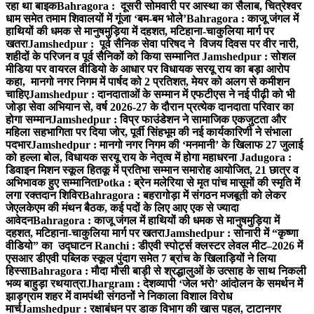
रहा था बाइक
Bahragora : दूसरी सोमवारी पर आस्था का सैलाब, चित्रेश्वर
धाम समेत तमाम शिवालयों में गूंजा ‘बम-बम भोले’
Bahragora : काजू जंगल में
हाथियों की धमक से मानुषमुड़िया में दहशत, मटिहाना-चाकुलिया मार्ग पर
खतरा
Jamshedpur : पूर्व सैनिक सेवा परिषद ने विजय दिवस पर वीर नारी,
शहीदों के परिजन व पूर्व सैनिकों को किया सम्मानित
Jamshedpur : सोशल
मीडिया पर वायरल वीडियो के आधार पर विधायक सरयू राय का बड़ा आरोप
कहा, मानगो नगर निगम में पार्षद को 2 प्रतिशत, मेयर को अलग से कमीशन
चाहिए
Jamshedpur : दानदाताओं के सम्मान में एफटीएस ने नई पीढ़ी को भी
जोड़ा सेवा अभियान से, वर्ष 2026-27 के दौरान प्रत्येक दानदाता परिवार का
होगा सम्मान
Jamshedpur : विप्र फाउंडेशन ने सामाजिक एकजुटता और
महिला सहभागिता पर दिया जोर, पूर्वी सिंहभूम की नई कार्यकारिणी ने संभाला
पदभार
Jamshedpur : मानगो नगर निगम की ‘मनमानी’ के खिलाफ 27 जुलाई
को हल्ला बोल, विधायक सरयू राय के नेतृत्व में होगा महाधरना
Jadugora :
डिवाइन मिशन स्कूल हितकू में प्रतिभा सम्मान समारोह आयोजित, 21 छात्र व
अभिभावक हुए सम्मानित
Potka : ब्रेन मलेरिया से मृत पांच मासूमों की स्मृति में
लगा रक्तदान शिविर
Bahragora : बहरागोड़ा में संगठन मजबूती को लेकर
जेएलकेएम की मंथन बैठक, कई पदों के लिए आए एक से ज्यादा
आवेदन
Bahragora : काजू जंगल में हाथियों की धमक से मानुषमुड़िया में
दहशत, मटिहाना-चाकुलिया मार्ग पर खतरा
Jamshedpur : सोनारी में “कृष्णा
वीडियो” का उद्घाटन
Ranchi : डीएवी स्पोर्ट्स क्लस्टर लेवल मीट–2026 में
एसआर डीएवी पब्लिक स्कूल पुंदाग समेत 7 ब्रांच के खिलाड़ियों ने लिया
हिस्सा
Bahragora : मौदा मौसी बाड़ी से श्रद्धालुओं के उत्साह के साथ निकली
भव्य बाहुड़ा रथयात्रा
Jhargram : देशव्यापी ‘जेल भरो’ आंदोलन के समर्थन में
झाड़ग्राम शहर में वामपंथी संगठनों ने निकाला विशाल विरोध
मार्च
Jamshedpur : रक्षाबंधन पर डाक विभाग की खास पहल, टाटानगर