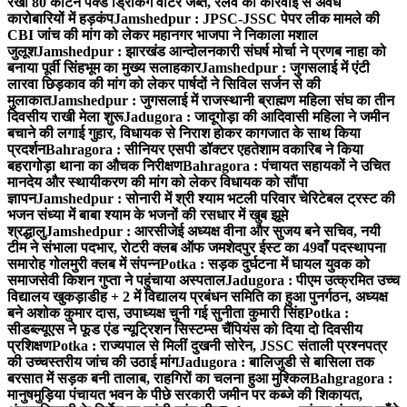
रखा 80 कार्टन पैक्ड ड्रिंकिंग वाटर जब्त, रेलवे की कार्रवाई से अवैध
कारोबारियों में हड़कंप
Jamshedpur : JPSC-JSSC पेपर लीक मामले की
CBI जांच की मांग को लेकर महानगर भाजपा ने निकाला मशाल
जुलूश
Jamshedpur : झारखंड आन्दोलनकारी संघर्ष मोर्चा ने प्रणब नाहा को
बनाया पूर्वी सिंहभूम का मुख्य सलाहकार
Jamshedpur : जुगसलाई में एंटी
लारवा छिड़काव की मांग को लेकर पार्षदों ने सिविल सर्जन से की
मुलाकात
Jamshedpur : जुगसलाई में राजस्थानी ब्राह्मण महिला संघ का तीन
दिवसीय राखी मेला शुरू
Jadugora : जादूगोड़ा की आदिवासी महिला ने जमीन
बचाने की लगाई गुहार, विधायक से निराश होकर कागजात के साथ किया
प्रदर्शन
Bahragora : सीनियर एसपी डॉक्टर एहतेशाम वकारिब ने किया
बहरागोड़ा थाना का औचक निरीक्षण
Bahragora : पंचायत सहायकों ने उचित
मानदेय और स्थायीकरण की मांग को लेकर विधायक को सौंपा
ज्ञापन
Jamshedpur : सोनारी में श्री श्याम भटली परिवार चेरिटेबल ट्रस्ट की
भजन संध्या में बाबा श्याम के भजनों की रसधार में खुब झूमे
श्रद्धालु
Jamshedpur : आरसीजेई अध्यक्ष वीना और सुजय बने सचिव, नयी
टीम ने संभाला पदभार, रोटरी क्लब ऑफ जमशेदपुर ईस्ट का 49वाँ पदस्थापना
समारोह गोलमुरी क्लब में संपन्न
Potka : सड़क दुर्घटना में घायल युवक को
समाजसेवी किशन गुप्ता ने पहुंचाया अस्पताल
Jadugora : पीएम उत्क्रमित उच्च
विद्यालय खुकड़ाडीह + 2 में विद्यालय प्रबंधन समिति का हुआ पुनर्गठन, अध्यक्ष
बने अशोक कुमार दास, उपाध्यक्ष चुनी गई सुनीता कुमारी सिंह
Potka :
सीडब्ल्यूएस ने फूड एंड न्यूट्रिशन सिस्टम्स चैंपियंस को दिया दो दिवसीय
प्रशिक्षण
Potka : राज्यपाल से मिलीं दुखनी सोरेन, JSSC संताली प्रश्नपत्र
की उच्चस्तरीय जांच की उठाई मांग
Jadugora : बालिजुडी से बासिला तक
बरसात में सड़क बनी तालाब, राहगिरों का चलना हुआ मुश्किल
Bahgragora :
मानुषमुड़िया पंचायत भवन के पीछे सरकारी जमीन पर कब्जे की शिकायत,