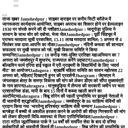
ताजा ख़बर
Jamshedpur : साइबर क्राइम पर करीम सिटी कॉलेज में
जागरूकता कार्यक्रम आयोजित, साइबर अपराध का शिकार होने पर हेल्पलाइन
1930 पर संपर्क करने की दी नशीहत
Jamshedpur : जादूगोड़ा पुलिस ने
सामान के साथ चोर को दबोचा, भेजा जेल
Jamshedpur : पूर्वी सिंहभूम में
प्रारूप मतदाता सूची प्रकाशित, 15.11 लाख मतदाता शामिल; 5 अगस्त से 4
सितंबर तक दावा-आपत्ति का मौका
Jamshedpur : नंदिनी करूवा की शानदार
सफलता पर मुखी समाज को गर्व, मुखी विकास समिति ने किया
सम्मानित
Jamshedpur : 10 करोड़ नशा-मुक्ति प्रतिज्ञा महाअभियान का 7
अगस्त को जमशेदपुर में शुभारंभ, राज्यपाल करेंगे उद्घाटन
Jamshedpur :
बॉल्डविन फार्म एरिया हाई स्कूल में प्री-प्राइमरी के विद्यार्थियों के लिए ‘मदर्स
मीट’ का आयोजन
Jadugora : ब्रह्मर्षि महिला समिति का सावन महोत्सव 22
अगस्त को, महिलाएं दिखाएगी हुनर की प्रदर्शनी
Jhargram : जेएसएम ने
जंगलमहल क्षेत्र के समग्र विकास की मांग को लेकर डीएम को सौंपा मुख्यमंत्री
के नाम ज्ञापन
Bahragora : मानुषमुड़िया में लैम्पस की सरकारी जमीन पर चला
प्रशासनिक डंडा, मापी के बाद 15 दिनों में कब्जा खाली करने का
अल्टीमेटम
Bahragora : शिबू सोरेन की पहली पुण्यतिथि पर झामुमो नेताओं ने
दी भावभीनी श्रद्धांजलि
Jamshedpur : जमशेदपुर के 86 साहित्य सेवियों को
प्रदान किया गया ‘भारतेन्दु हरिश्चंद्र साहित्य सेवी सम्मान’
Jamshedpur :
बागबेड़ा में बच्ची से अश्लील हरकत करने के आरोपी की शीघ्र गिरफ्तारी की मांग
को लेकर डीएसपी विधि-व्यवस्था से मिला प्रतिनिधिमंडल
Jamshedpur :
टाटा स्टील जूलॉजिकल पार्क ने 34 वर्षों की समर्पित सेवा के बाद दो वरिष्ठ
कर्मचारियों को भावभीनी विदाई दी
Jamshedpur : शिबू सोरेन की पुण्यतिथि पर