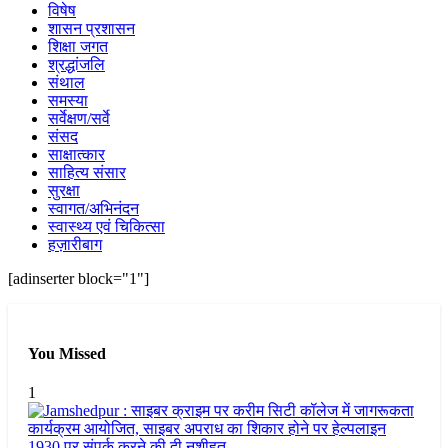
विषेष
शासन प्रशासन
शिक्षा जगत
श्रद्धांजलि
संथाल
समस्या
सर्वेक्षण/सर्वे
संसद
साक्षात्कार
साहित्य संसार
सुरक्षा
स्वागत/अभिनंदन
स्वास्थ्य एवं चिकित्सा
हज़ारीबाग
[adinserter block="1"]
You Missed
1