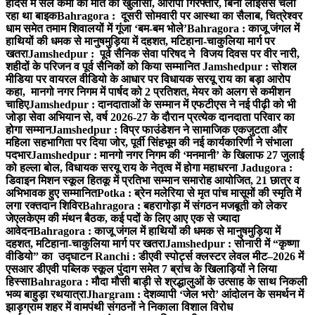
हादसे में सेल कर्मी की मौत का खुलासा, आरोपी गिरफ्तार, बिना लाइसेंस चला
रहा था बाइक
Bahragora : दूसरी सोमवारी पर आस्था का सैलाब, चित्रेश्वर
धाम समेत तमाम शिवालयों में गूंजा ‘बम-बम भोले’
Bahragora : काजू जंगल में
हाथियों की धमक से मानुषमुड़िया में दहशत, मटिहाना-चाकुलिया मार्ग पर
खतरा
Jamshedpur : पूर्व सैनिक सेवा परिषद ने विजय दिवस पर वीर नारी,
शहीदों के परिजन व पूर्व सैनिकों को किया सम्मानित
Jamshedpur : सोशल
मीडिया पर वायरल वीडियो के आधार पर विधायक सरयू राय का बड़ा आरोप
कहा, मानगो नगर निगम में पार्षद को 2 प्रतिशत, मेयर को अलग से कमीशन
चाहिए
Jamshedpur : दानदाताओं के सम्मान में एफटीएस ने नई पीढ़ी को भी
जोड़ा सेवा अभियान से, वर्ष 2026-27 के दौरान प्रत्येक दानदाता परिवार का
होगा सम्मान
Jamshedpur : विप्र फाउंडेशन ने सामाजिक एकजुटता और
महिला सहभागिता पर दिया जोर, पूर्वी सिंहभूम की नई कार्यकारिणी ने संभाला
पदभार
Jamshedpur : मानगो नगर निगम की ‘मनमानी’ के खिलाफ 27 जुलाई
को हल्ला बोल, विधायक सरयू राय के नेतृत्व में होगा महाधरना
Jadugora :
डिवाइन मिशन स्कूल हितकू में प्रतिभा सम्मान समारोह आयोजित, 21 छात्र व
अभिभावक हुए सम्मानित
Potka : ब्रेन मलेरिया से मृत पांच मासूमों की स्मृति में
लगा रक्तदान शिविर
Bahragora : बहरागोड़ा में संगठन मजबूती को लेकर
जेएलकेएम की मंथन बैठक, कई पदों के लिए आए एक से ज्यादा
आवेदन
Bahragora : काजू जंगल में हाथियों की धमक से मानुषमुड़िया में
दहशत, मटिहाना-चाकुलिया मार्ग पर खतरा
Jamshedpur : सोनारी में “कृष्णा
वीडियो” का उद्घाटन
Ranchi : डीएवी स्पोर्ट्स क्लस्टर लेवल मीट–2026 में
एसआर डीएवी पब्लिक स्कूल पुंदाग समेत 7 ब्रांच के खिलाड़ियों ने लिया
हिस्सा
Bahragora : मौदा मौसी बाड़ी से श्रद्धालुओं के उत्साह के साथ निकली
भव्य बाहुड़ा रथयात्रा
Jhargram : देशव्यापी ‘जेल भरो’ आंदोलन के समर्थन में
झाड़ग्राम शहर में वामपंथी संगठनों ने निकाला विशाल विरोध