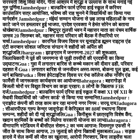
सरस्वती शिशु विद्या मंदिर, गीता आश्रम में श्रद्धा व उल्लास के साथ मनाई गई
गुरु पूर्णिमा
Jamshedpur : बाल्डविन फार्म एरिया हाई स्कूल में करियर
काउंसलिंग सत्र आयोजित, भविष्य की राह चुनने में विद्यार्थियों का किया गया
मार्गदर्शन
Jamshedpur : मंईयां सम्मान योजना से छह लाख महिलाओं के नाम
काटे जाने पर हमलावर हुई भाजपा, प्रदेश प्रवक्ता ने हेमंत सोरेन को बताया
धोखेबाज
Jamshedpur : बिष्टुपुर तुलसी भवन में महासर माता का पंचम वार्षिक
उत्सव 20 सितम्बर को, महासर माता परिवार की बैठक में तैयारियो पर
चर्चा
Jamshedpur : कारगिल विजय दिवस पर यूनाइटेड ह्यूमन राइट्स एंड
एंटी करप्शन सोशल जस्टिस संगठन ने शहीदों को अर्पित की
श्रद्धांजलि
Jhargram : झाड़ग्राम में जनगणना-2027 की शुरूआत,
जिलाधिकारी ने पूर्व की जनगणना से जुड़ी तस्वीरों की प्रदर्शनी का किया
उद्घाटन
Gua : गुवा में लगातार बारिश से कच्चे मकान की दीवार ढही, परिवार
दहशत में
Gua : लगातार बारिश से जनजीवन अस्त-व्यस्त, बोकना पुल डूबा, कई
मार्ग बाधित
Potka : विश्व हेपेटाइटिस दिवस पर रंभा कॉलेज ऑफ नर्सिंग एंड
फार्मेसी में जागरूकता कार्यक्रम का आयोजन
Bahragora : बहरागोड़ा में
बिजली चोरों पर विद्युत विभाग का कड़ा प्रहार: 8 लोगों के खिलाफ FIR
दर्ज
Jamshedpur : बाल्डविन फार्म एरिया हाई स्कूल में कक्षा XI एवं XII के
मेधावी विद्यार्थियों को ‘ऑनर कार्ड’ से किया गया सम्मानित
Jamshedpur :
प्राइवेट कंपनी की तरह काम कर रहा मानगो नगर निगम : सरयू राय
Jadugora
: सीआरपीएफ ग्रुप केन्द्र जादूगोड़ा में केरिपुबल का 88वां स्थापना दिवस
सम्पन्न, शहीदों को दी गई श्रद्धांजलि
Gua : किरीबुरू में छात्रवृत्ति विशेष कैंप,
खदान श्रमिकों के बच्चों को मिलेगा सरकारी योजना का लाभ
Bahragora :
वीणापाणि स्टेडियम में बीसीएल सेशन-2 का भव्य आगाज: दिसमगुरु एफसी ने
जीत के साथ किया आगाज, 29 जुलाई को होगा खिताबी मुकाबला
Gua : सड़क
हादसे में सेल कर्मी की मौत का खुलासा, आरोपी गिरफ्तार, बिना लाइसेंस चला