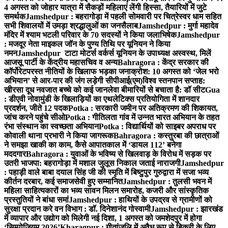
4 अगस्त को जोहार यात्रा में सैकड़ों महिलाएं लेंगी हिस्सा, तैयारियों में जुटे
समर्थक
Jamshedpur : बहरागोड़ा में पहली सोमवारी पर चित्रेस्वर धाम सहित
सभी शिवालयों में उमड़ा श्रद्धालुओं का जनसैलाब
Jamshedpur : मुर्गा महादेव
मंदिर में श्याम भटली परिवार के 70 सदस्यों ने किया जलाभिषेक
Jamshedpur
: मजदूर नेता माइकल जॉन के पुण्य तिथि पर यूनियन ने किया
नमन
Jamshedpur टाटा मोटर्स वर्कर्स यूनियन के उपाध्यक्ष अस्वस्थ, मिलें
आजसू पार्टी के केंद्रीय महासचिव व अन्य
Bahragora : केंद्र सरकार की
कॉर्पोरेटपरस्त नीतियों के खिलाफ भड़का जनाक्रोश: 10 अगस्त को ‘जेल भरो
अभियान’ से आर-पार की जंग लड़ेगी सीपीआई(एम)
विश्व स्तनपान सप्ताह:
खीरसा दूध नवजात बच्चे को कई जानलेवा बीमारियों से बचाता है: डॉ सीट
Gua
: डीएवी नोवामुंडी के खिलाड़ियों का एथलेटिक्स प्रतियोगिता में शानदार
प्रदर्शन, जीते 12 पदक
Potka : सरकारी जमीन पर अतिक्रमण की शिकायत,
जांच करने पहुंचे सीओ
Potka : गीतिलता गांव में उन्नत भारत अभियान के तहत
रंभा संस्थान का स्वच्छता अभियान
Potka : विद्यार्थियों को साइबर अपराध पर
कोवाली थाना प्रभारी ने किया जागरूक
Bahragora : कस्तुरबा की छात्राओं
ने समझा खाकी का काम, कैसे आपातकाल में ‘डायल 112’ बनेगा
मददगार
Bahragora : युवाओं के भविष्य से खिलवाड़ के विरोध में सड़क पर
उतरी भाजपा: बहरागोड़ा में मशाल जुलूस निकाल जताई नाराजगी
Jamshedpur
: पहाड़ी वाले बाबा दयाल सिंह जी की स्मृति में बिष्टुपुर गुरुद्वारा में सजा भव्य
कीर्तन दरबार, कई समाजसेवी हुए सम्मानित
Jamshedpur : तुलसी भवन में
महिला साहित्यकारों का भव्य सावन मिलन समारोह, कजरी और सांस्कृतिक
प्रस्तुतियों ने बांधा समां
Jamshedpur : हाथियों के उपद्रव से ग्रामीणों को
सुरक्षा प्रदान करे वन विभाग : डॉ. दिनेशानंद गोस्वामी
Jamshedpur : झारखंड
में व्यापार और उद्योग को मिलेगी नई दिशा, 1 अगस्त को जमशेदपुर में होगा
‘सिम्पोजियम 2026’
Kharagpur : गीतांजलि में अवैध रूप से बिक्री के लिए