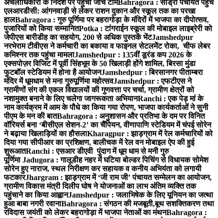
अंचलाधिकारी के निर्देश पर पहुंची जांच टीम
Bahragora : सांड्रा पंचायत पहुँचे
एलआरडीसी: आंगनवाड़ी से लेकर राशन दुकान और स्कूल तक का परखा
हाल
Bahragora : गुरु पूर्णिमा पर बहरागोड़ा के मंदिरों में भाजपा का दीपोत्सव,
पुजारियों को किया सम्मानित
Potka : टांगराईन स्कूल की मोबाइल लाइब्रेरी को
जेपीएस बारीडीह का सहयोग, 200 से अधिक पुस्तकें भेंट
Jamshedpur
नरभेराम टीवीएस ने कर्मचारी का बकाया व फाइनल सेटलमेंट रोका, चीफ लेबर
कमिश्नर तक पहुंचा मामला
Jamshedpur : 135वीं डूरंड कप 2026 के
एक्सपोज़र विजिट में पूर्वी सिंहभूम के 50 खिलाड़ी होंगे शामिल, बिरसा मुंडा
फुटबॉल स्टेडियम में होना है आयोजन
Jamshedpur : बिरसानगर पीताम्बरा
मंदिर में धूमधाम से मना गुरुपूर्णिमा महोत्सव
Jamshedpur : एफटीएस ने
ग्रामीणों संग की एकल विद्यालयों की गुणवत्ता पर चर्चा, ग्रामीण क्षेत्रों को
नशामुक्त बनाने के लिए चलेगा जागरूकता अभियान
Ranchi : एक पेड़ मां के
नाम कार्यक्रम में आम के पौधे का किया गया रोपण, भाजपा कार्यकर्ताओं ने सुनी
पीएम के मन की बात
Bahragora : अनुशासन और प्रतिभा के दम पर विनित
वॉरियर्स बना ‘बीसीएल सेशन-2’ का चैंपियन, वीणापाणि स्टेडियम में चंपई सोरेन
ने बढ़ाया खिलाड़ियों का हौसला
Kharagpur : झाड़ग्राम में रेल कर्मचारियों को
दिया गया सीपीआर का प्रशिक्षण, बालीचक में रेल वन मोबाइल ऐप की हुई
शुरूआत
Ranchi : एसआर डीएवी पुंदाग में धूम धाम से मनी गुरु
पूर्णिमा
Jadugora : गालूडीह नहर में घटिया बोल्डर पिचिंग से विधायक सोमेश
सोरेन हुए नाराज, स्थल निरीक्षण कर सहायक व कनीय अभियंता को लगायी
फटकार
Jhargram : झाड़ग्राम में ‘जी राम जी’ पंचायत सम्मेलन का आयोजन,
ग्रामीण विकास मंत्री दिलीप घोष ने योजनाओं का लाभ अंतिम व्यक्ति तक
पहुंचाने का किया आह्वान
Jamshedpur : जलाभिषेक के लिए यूनियन का जत्था
हुआ बाबा नगरी रवाना
Bahragora : संगठन की मजबूती,बूथ सशक्तिकरण तथा
रविदास जयंती को लेकर बहरागोड़ा में भाजपा नेताओं का मंथन
Bahragora :