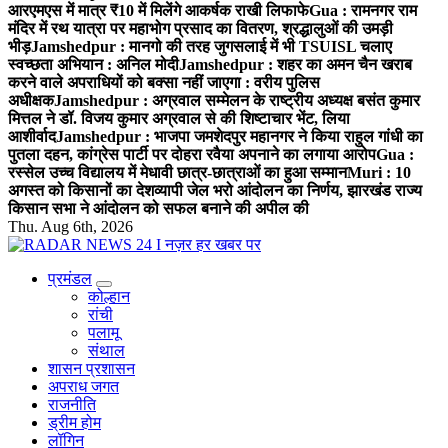
आरएमएस में मात्र ₹10 में मिलेंगे आकर्षक राखी लिफाफे
Gua : रामनगर राम
मंदिर में रथ यात्रा पर महाभोग प्रसाद का वितरण, श्रद्धालुओं की उमड़ी
भीड़
Jamshedpur : मानगो की तरह जुगसलाई में भी TSUISL चलाए
स्वच्छता अभियान : अनिल मोदी
Jamshedpur : शहर का अमन चैन खराब
करने वाले अपराधियों को बक्सा नहीं जाएगा : वरीय पुलिस
अधीक्षक
Jamshedpur : अग्रवाल सम्मेलन के राष्ट्रीय अध्यक्ष बसंत कुमार
मित्तल ने डॉ. विजय कुमार अग्रवाल से की शिष्टाचार भेंट, लिया
आशीर्वाद
Jamshedpur : भाजपा जमशेदपुर महानगर ने किया राहुल गांधी का
पुतला दहन, कांग्रेस पार्टी पर दोहरा रवैया अपनाने का लगाया आरोप
Gua :
रस्सेल उच्च विद्यालय में मेधावी छात्र-छात्राओं का हुआ सम्मान
Muri : 10
अगस्त को किसानों का देशव्यापी जेल भरो आंदोलन का निर्णय, झारखंड राज्य
किसान सभा ने आंदोलन को सफल बनाने की अपील की
Thu. Aug 6th, 2026
प्रमंडल
नज़र हर खबर पर
कोल्हान
रांची
पलामू
संथाल
शासन प्रशासन
अपराध जगत
राजनीति
ड्रीम होम
लॉगिन