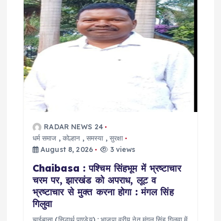
g
a
t
i
o
RADAR NEWS 24
n
धर्म समाज
,
कोल्हान
,
समस्या
,
सुरक्षा
August 8, 2026
3 views
Chaibasa : पश्चिम सिंहभूम में भ्रष्टाचार
चरम पर, झारखंड को अपराध, लूट व
भ्रष्टाचार से मुक्त करना होगा : मंगल सिंह
गिलुवा
चाईबासा (सिद्धार्थ पाण्डेय) : भाजपा वरीय नेत मंगल सिंह गिलुवा में