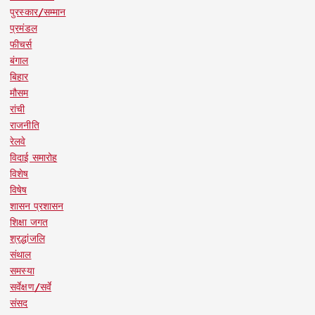
पुरस्कार/सम्मान
प्रमंडल
फीचर्स
बंगाल
बिहार
मौसम
रांची
राजनीति
रेलवे
विदाई समारोह
विशेष
विषेष
शासन प्रशासन
शिक्षा जगत
श्रद्धांजलि
संथाल
समस्या
सर्वेक्षण/सर्वे
संसद