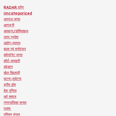
RADAR दर्पण
Uncategorized
अपराध जगत
आगजनी
आरक्षण/डोमिसाइल
उत्तर प्रदेश
उद्योग-व्यापार
कला एवं मनोरंजन
कॉरपोरेट जगत
कोर्ट-कचहरी
कोल्हान
खेल खिलाड़ी
घटना-दुर्घटना
ड्रीम होम
देश दुनिया
धर्म समाज
नगरपालिका चुनाव
पलामू
पश्चिम बंगाल