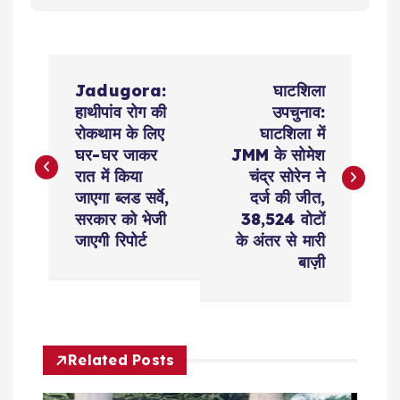
P
Jadugora:
घाटशिला
o
हाथीपांव रोग की
उपचुनाव:
रोकथाम के लिए
घाटशिला में
s
घर-घर जाकर
JMM के सोमेश
रात में किया
चंद्र सोरेन ने
t
जाएगा ब्लड सर्वे,
दर्ज की जीत,
सरकार को भेजी
38,524 वोटों
n
जाएगी रिपोर्ट
के अंतर से मारी
बाज़ी
a
v
Related Posts
i