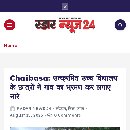
S
k
i
p
t
o
नज़र हर खबर पर
c
Home
o
n
t
e
Chaibasa: उत्क्रमित उच्च विद्यालय
n
t
के छात्रों ने गांव का भ्रमण कर लगाए
नारे
RADAR NEWS 24
कोल्हान
,
शिक्षा जगत
August 15, 2025
0 Comments