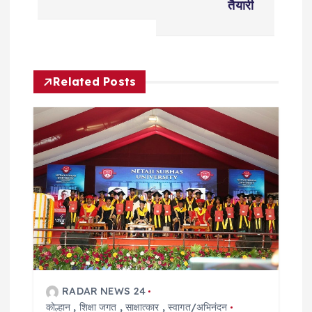
a
तैयारी
v
i
Related Posts
g
a
t
i
o
n
RADAR NEWS 24
कोल्हान
,
शिक्षा जगत
,
साक्षात्कार
,
स्वागत/अभिनंदन