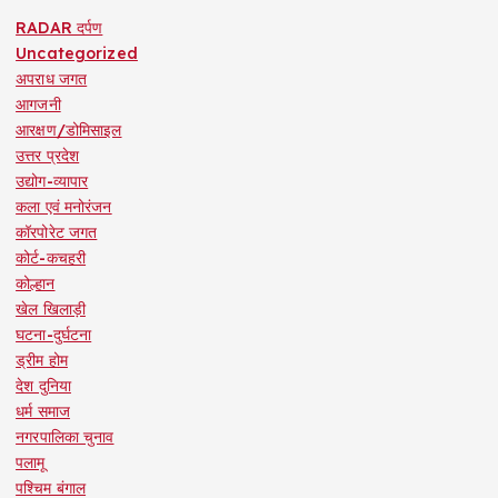
RADAR दर्पण
Uncategorized
अपराध जगत
आगजनी
आरक्षण/डोमिसाइल
उत्तर प्रदेश
उद्योग-व्यापार
कला एवं मनोरंजन
कॉरपोरेट जगत
कोर्ट-कचहरी
कोल्हान
खेल खिलाड़ी
घटना-दुर्घटना
ड्रीम होम
देश दुनिया
धर्म समाज
नगरपालिका चुनाव
पलामू
पश्चिम बंगाल