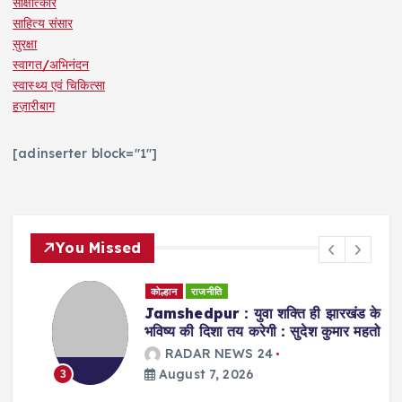
साक्षात्कार
साहित्य संसार
सुरक्षा
स्वागत/अभिनंदन
स्वास्थ्य एवं चिकित्सा
हज़ारीबाग
[adinserter block="1"]
You Missed
कोल्हान
राजनीति
Jamshedpur : युवा शक्ति ही झारखंड के
भविष्य की दिशा तय करेगी : सुदेश कुमार महतो
RADAR NEWS 24
August 7, 2026
3