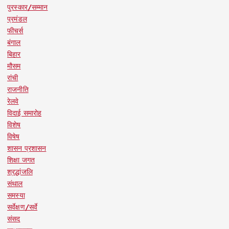
पुरस्कार/सम्मान
प्रमंडल
फीचर्स
बंगाल
बिहार
मौसम
रांची
राजनीति
रेलवे
विदाई समारोह
विशेष
विषेष
शासन प्रशासन
शिक्षा जगत
श्रद्धांजलि
संथाल
समस्या
सर्वेक्षण/सर्वे
संसद