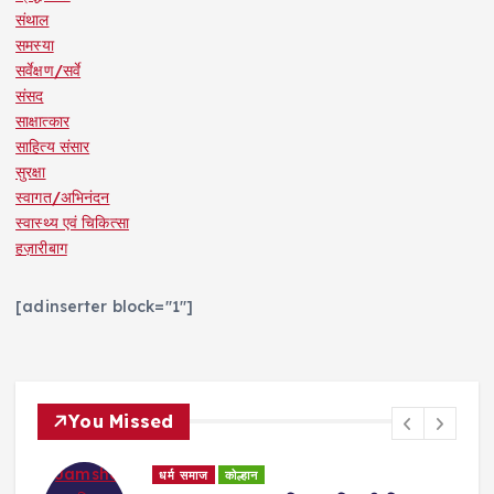
संथाल
समस्या
सर्वेक्षण/सर्वे
संसद
साक्षात्कार
साहित्य संसार
सुरक्षा
स्वागत/अभिनंदन
स्वास्थ्य एवं चिकित्सा
हज़ारीबाग
[adinserter block="1"]
You Missed
धर्म समाज
कोल्हान
समस्या