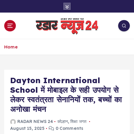
S
k
i
p
t
o
नज़र हर खबर पर
c
Home
o
n
t
e
Dayton International
n
t
School में मोबाइल के सही उपयोग से
लेकर स्वतंत्रता सेनानियों तक, बच्चों का
अनोखा मंचन
RADAR NEWS 24
कोल्हान
,
शिक्षा जगत
August 15, 2025
0 Comments