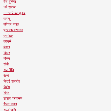
देश दुनिया
धर्म समाज
नगरपालिका चुनाव
पलामू
पश्चिम बंगाल
पुरस्कार/सम्मान
प्रमंडल
फीचर्स
बंगाल
बिहार
मौसम
रांची
राजनीति
रेलवे
विदाई समारोह
विशेष
विषेष
शासन प्रशासन
शिक्षा जगत
श्रद्धांजलि