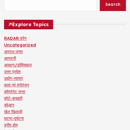
Search
Explore Topics
RADAR दर्पण
Uncategorized
अपराध जगत
आगजनी
आरक्षण/डोमिसाइल
उत्तर प्रदेश
उद्योग-व्यापार
कला एवं मनोरंजन
कॉरपोरेट जगत
कोर्ट-कचहरी
कोल्हान
खेल खिलाड़ी
घटना-दुर्घटना
ड्रीम होम