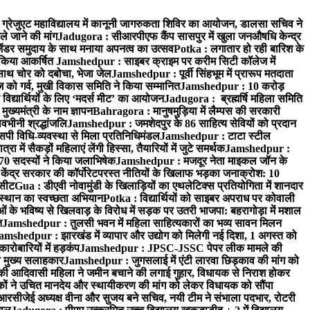
्रेजुएट महाविद्यालय में कानूनी जागरुकता शिविर का आयोजन, डालसा सचिव ने
ले जाने की मांग
Jadugora : सीआरपीएफ कैंप सासपुर में खुला जनऔषधि केन्द्र
जेंडर समुदाय के साथ मनाया अपनत्व का उत्सव
Potka : लगातार हो रही बारिश के
े किया आकर्षित
Jamshedpur : साइबर क्राइम पर करीम सिटी कॉलेज में
साथ चोर को दबोचा, भेजा जेल
Jamshedpur : पूर्वी सिंहभूम में प्रारूप मतदाता
ो गर्व, मुखी विकास समिति ने किया सम्मानित
Jamshedpur : 10 करोड़
 विद्यार्थियों के लिए ‘मदर्स मीट’ का आयोजन
Jadugora : ब्रह्मर्षि महिला समिति
ख्यमंत्री के नाम ज्ञापन
Bahragora : मानुषमुड़िया में लैम्पस की सरकारी
वभीनी श्रद्धांजलि
Jamshedpur : जमशेदपुर के 86 साहित्य सेवियों को प्रदान
पी विधि-व्यवस्था से मिला प्रतिनिधिमंडल
Jamshedpur : टाटा स्टील
ें सैकड़ों महिलाएं लेंगी हिस्सा, तैयारियों में जुटे समर्थक
Jamshedpur :
े 70 सदस्यों ने किया जलाभिषेक
Jamshedpur : मजदूर नेता माइकल जॉन के
ेंद्र सरकार की कॉर्पोरेटपरस्त नीतियों के खिलाफ भड़का जनाक्रोश: 10
 सीट
Gua : डीएवी नोवामुंडी के खिलाड़ियों का एथलेटिक्स प्रतियोगिता में शानदार
ंस्थान का स्वच्छता अभियान
Potka : विद्यार्थियों को साइबर अपराध पर कोवाली
 के भविष्य से खिलवाड़ के विरोध में सड़क पर उतरी भाजपा: बहरागोड़ा में मशाल
त
Jamshedpur : तुलसी भवन में महिला साहित्यकारों का भव्य सावन मिलन
amshedpur : झारखंड में व्यापार और उद्योग को मिलेगी नई दिशा, 1 अगस्त को
ारोबारियों में हड़कंप
Jamshedpur : JPSC-JSSC पेपर लीक मामले की
का मुख्य सलाहकार
Jamshedpur : जुगसलाई में एंटी लारवा छिड़काव की मांग को
की आदिवासी महिला ने जमीन बचाने की लगाई गुहार, विधायक से निराश होकर
ं ने उचित मानदेय और स्थायीकरण की मांग को लेकर विधायक को सौंपा
सीजेई अध्यक्ष वीना और सुजय बने सचिव, नयी टीम ने संभाला पदभार, रोटरी