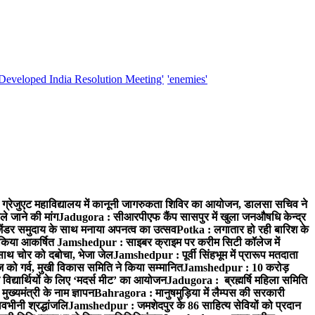
'Developed India Resolution Meeting'
'enemies'
्रेजुएट महाविद्यालय में कानूनी जागरुकता शिविर का आयोजन, डालसा सचिव ने
ले जाने की मांग
Jadugora : सीआरपीएफ कैंप सासपुर में खुला जनऔषधि केन्द्र
जेंडर समुदाय के साथ मनाया अपनत्व का उत्सव
Potka : लगातार हो रही बारिश के
े किया आकर्षित
Jamshedpur : साइबर क्राइम पर करीम सिटी कॉलेज में
साथ चोर को दबोचा, भेजा जेल
Jamshedpur : पूर्वी सिंहभूम में प्रारूप मतदाता
ो गर्व, मुखी विकास समिति ने किया सम्मानित
Jamshedpur : 10 करोड़
 विद्यार्थियों के लिए ‘मदर्स मीट’ का आयोजन
Jadugora : ब्रह्मर्षि महिला समिति
ख्यमंत्री के नाम ज्ञापन
Bahragora : मानुषमुड़िया में लैम्पस की सरकारी
वभीनी श्रद्धांजलि
Jamshedpur : जमशेदपुर के 86 साहित्य सेवियों को प्रदान