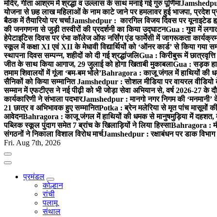
मंदिर, गीता आश्रम में श्रद्धा व उल्लास के साथ मनाई गई गुरु पूर्णिमा
Jamshedpur :
योजना से छह लाख महिलाओं के नाम काटे जाने पर हमलावर हुई भाजपा, प्रदेश प्र
बैठक में तैयारियो पर चर्चा
Jamshedpur : कारगिल विजय दिवस पर यूनाइटेड ह्यूमन
की जनगणना से जुड़ी तस्वीरों की प्रदर्शनी का किया उद्घाटन
Gua : गुवा में लग
हेपेटाइटिस दिवस पर रंभा कॉलेज ऑफ नर्सिंग एंड फार्मेसी में जागरूकता कार्य
स्कूल में कक्षा XI एवं XII के मेधावी विद्यार्थियों को ‘ऑनर कार्ड’ से किया गया स
स्थापना दिवस सम्पन्न, शहीदों को दी गई श्रद्धांजलि
Gua : किरीबुरू में छात्रवृत्
जीत के साथ किया आगाज, 29 जुलाई को होगा खिताबी मुकाबला
Gua : सड़क हाद
तमाम शिवालयों में गूंजा ‘बम-बम भोले’
Bahragora : काजू जंगल में हाथियों की धम
सैनिकों को किया सम्मानित
Jamshedpur : सोशल मीडिया पर वायरल वीडियो के 
सम्मान में एफटीएस ने नई पीढ़ी को भी जोड़ा सेवा अभियान से, वर्ष 2026-27 के दौ
कार्यकारिणी ने संभाला पदभार
Jamshedpur : मानगो नगर निगम की ‘मनमानी’ के ख
21 छात्र व अभिभावक हुए सम्मानित
Potka : ब्रेन मलेरिया से मृत पांच मासूमों की
आवेदन
Bahragora : काजू जंगल में हाथियों की धमक से मानुषमुड़िया में दहशत,
पब्लिक स्कूल पुंदाग समेत 7 ब्रांच के खिलाड़ियों ने लिया हिस्सा
Bahragora : मौदा
संगठनों ने निकाला विशाल विरोध मार्च
Jamshedpur : रक्षाबंधन पर डाक विभाग क
Fri. Aug 7th, 2026
प्रमंडल
कोल्हान
रांची
पलामू
संथाल