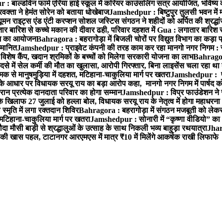
 बाल्डविन फार्म एरिया हाई स्कूल में करियर काउंसलिंग सत्र आयोजित, भविष्य की राह
वक्ता ने हेमंत सोरेन को बताया धोखेबाज
Jamshedpur : बिष्टुपुर तुलसी भवन में 
 राइट्स एंड एंटी करप्शन सोशल जस्टिस संगठन ने शहीदों को अर्पित की श्रद्धा
ातार बारिश से कच्चे मकान की दीवार ढही, परिवार दहशत में
Gua : लगातार बारिश से
क्रम का आयोजन
Bahragora : बहरागोड़ा में बिजली चोरों पर विद्युत विभाग का कड़ा 
म्मानित
Jamshedpur : प्राइवेट कंपनी की तरह काम कर रहा मानगो नगर निगम : 
ति विशेष कैंप, खदान श्रमिकों के बच्चों को मिलेगा सरकारी योजना का लाभ
Bahragora
से में सेल कर्मी की मौत का खुलासा, आरोपी गिरफ्तार, बिना लाइसेंस चला रहा था
क से मानुषमुड़िया में दहशत, मटिहाना-चाकुलिया मार्ग पर खतरा
Jamshedpur : पूर्
आधार पर विधायक सरयू राय का बड़ा आरोप कहा, मानगो नगर निगम में पार्षद क
रान प्रत्येक दानदाता परिवार का होगा सम्मान
Jamshedpur : विप्र फाउंडेशन ने 
िलाफ 27 जुलाई को हल्ला बोल, विधायक सरयू राय के नेतृत्व में होगा महाधरना
 स्मृति में लगा रक्तदान शिविर
Bahragora : बहरागोड़ा में संगठन मजबूती को लेकर
 मटिहाना-चाकुलिया मार्ग पर खतरा
Jamshedpur : सोनारी में “कृष्णा वीडियो” क
 मौसी बाड़ी से श्रद्धालुओं के उत्साह के साथ निकली भव्य बाहुड़ा रथयात्रा
Jharg
ी खास पहल, टाटानगर आरएमएस में मात्र ₹10 में मिलेंगे आकर्षक राखी लिफाफे