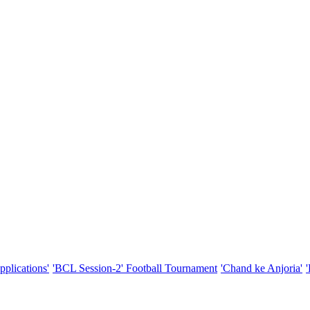
pplications'
'BCL Session-2' Football Tournament
'Chand ke Anjoria'