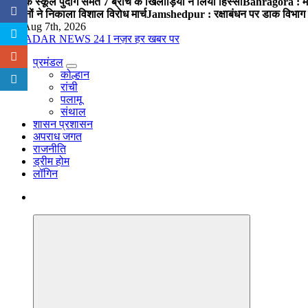
पब्लिक स्कूल पुंदाग समेत 7 ब्रांच के खिलाड़ियों ने लिया हिस्सा
Bahragora : मौदा
संगठनों ने निकाला विशाल विरोध मार्च
Jamshedpur : रक्षाबंधन पर डाक विभाग क
Fri. Aug 7th, 2026
प्रमंडल
नज़र हर खबर पर
कोल्हान
रांची
पलामू
संथाल
शासन प्रशासन
अपराध जगत
राजनीति
ड्रीम होम
लॉगिन