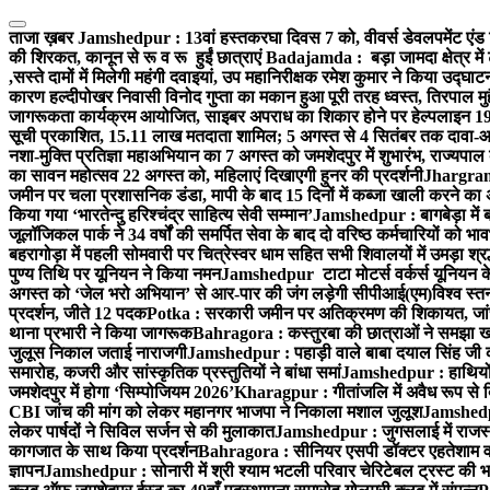
Skip
to
ताजा ख़बर
Jamshedpur : 13वां हस्तकरघा दिवस 7 को, वीवर्स डेवलपमेंट एंड 
content
की शिरकत, कानून से रू व रू हुईं छात्राएं
Badajamda : बड़ा जामदा क्षेत्र में 
,सस्ते दामों में मिलेगी महंगी दवाइयां, उप महानिरीक्षक रमेश कुमार ने किया उद्घाट
कारण हल्दीपोखर निवासी विनोद गुप्ता का मकान हुआ पूरी तरह ध्वस्त, तिरपाल मु
जागरूकता कार्यक्रम आयोजित, साइबर अपराध का शिकार होने पर हेल्पलाइन 19
सूची प्रकाशित, 15.11 लाख मतदाता शामिल; 5 अगस्त से 4 सितंबर तक दावा-आ
नशा-मुक्ति प्रतिज्ञा महाअभियान का 7 अगस्त को जमशेदपुर में शुभारंभ, राज्यपाल 
का सावन महोत्सव 22 अगस्त को, महिलाएं दिखाएगी हुनर की प्रदर्शनी
Jhargram :
जमीन पर चला प्रशासनिक डंडा, मापी के बाद 15 दिनों में कब्जा खाली करने का 
किया गया ‘भारतेन्दु हरिश्चंद्र साहित्य सेवी सम्मान’
Jamshedpur : बागबेड़ा में 
जूलॉजिकल पार्क ने 34 वर्षों की समर्पित सेवा के बाद दो वरिष्ठ कर्मचारियों को भा
बहरागोड़ा में पहली सोमवारी पर चित्रेस्वर धाम सहित सभी शिवालयों में उमड़ा श्
पुण्य तिथि पर यूनियन ने किया नमन
Jamshedpur टाटा मोटर्स वर्कर्स यूनियन के उ
अगस्त को ‘जेल भरो अभियान’ से आर-पार की जंग लड़ेगी सीपीआई(एम)
विश्व स्
प्रदर्शन, जीते 12 पदक
Potka : सरकारी जमीन पर अतिक्रमण की शिकायत, जांच
थाना प्रभारी ने किया जागरूक
Bahragora : कस्तुरबा की छात्राओं ने समझा ख
जुलूस निकाल जताई नाराजगी
Jamshedpur : पहाड़ी वाले बाबा दयाल सिंह जी की स्म
समारोह, कजरी और सांस्कृतिक प्रस्तुतियों ने बांधा समां
Jamshedpur : हाथियों के
जमशेदपुर में होगा ‘सिम्पोजियम 2026’
Kharagpur : गीतांजलि में अवैध रूप से बिक्
CBI जांच की मांग को लेकर महानगर भाजपा ने निकाला मशाल जुलूश
Jamshedpur
लेकर पार्षदों ने सिविल सर्जन से की मुलाकात
Jamshedpur : जुगसलाई में राजस्थ
कागजात के साथ किया प्रदर्शन
Bahragora : सीनियर एसपी डॉक्टर एहतेशाम वक
ज्ञापन
Jamshedpur : सोनारी में श्री श्याम भटली परिवार चेरिटेबल ट्रस्ट की भजन स