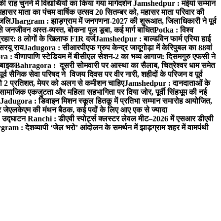
 चुनने में विद्यार्थियों का किया गया मार्गदर्शन
Jamshedpur : मंईयां सम्मान
महासर माता का पंचम वार्षिक उत्सव 20 सितम्बर को, महासर माता परिवार की
ंजलि
Jhargram : झाड़ग्राम में जनगणना-2027 की शुरूआत, जिलाधिकारी ने पूर्व
 जनजीवन अस्त-व्यस्त, बोकना पुल डूबा, कई मार्ग बाधित
Potka : विश्व
प्रहार: 8 लोगों के खिलाफ FIR दर्ज
Jamshedpur : बाल्डविन फार्म एरिया हाई
सरयू राय
Jadugora : सीआरपीएफ ग्रुप केन्द्र जादूगोड़ा में केरिपुबल का 88वां
 : वीणापाणि स्टेडियम में बीसीएल सेशन-2 का भव्य आगाज: दिसमगुरु एफसी ने
 बाइक
Bahragora : दूसरी सोमवारी पर आस्था का सैलाब, चित्रेश्वर धाम समेत
व सैनिक सेवा परिषद ने विजय दिवस पर वीर नारी, शहीदों के परिजन व पूर्व
ो 2 प्रतिशत, मेयर को अलग से कमीशन चाहिए
Jamshedpur : दानदाताओं के
सामाजिक एकजुटता और महिला सहभागिता पर दिया जोर, पूर्वी सिंहभूम की नई
Jadugora : डिवाइन मिशन स्कूल हितकू में प्रतिभा सम्मान समारोह आयोजित,
 जेएलकेएम की मंथन बैठक, कई पदों के लिए आए एक से ज्यादा
ा उद्घाटन
Ranchi : डीएवी स्पोर्ट्स क्लस्टर लेवल मीट–2026 में एसआर डीएवी
ram : देशव्यापी ‘जेल भरो’ आंदोलन के समर्थन में झाड़ग्राम शहर में वामपंथी