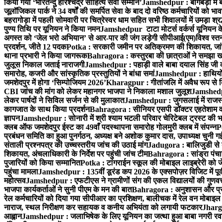
किया गया ‘भारतेन्दु हरिश्चंद्र साहित्य सेवी सम्मान’
Jamshedpur : बागबेड़ा में 
जूलॉजिकल पार्क ने 34 वर्षों की समर्पित सेवा के बाद दो वरिष्ठ कर्मचारियों को भा
बहरागोड़ा में पहली सोमवारी पर चित्रेस्वर धाम सहित सभी शिवालयों में उमड़ा श्
पुण्य तिथि पर यूनियन ने किया नमन
Jamshedpur टाटा मोटर्स वर्कर्स यूनियन के उ
अगस्त को ‘जेल भरो अभियान’ से आर-पार की जंग लड़ेगी सीपीआई(एम)
विश्व स्
प्रदर्शन, जीते 12 पदक
Potka : सरकारी जमीन पर अतिक्रमण की शिकायत, जांच
थाना प्रभारी ने किया जागरूक
Bahragora : कस्तुरबा की छात्राओं ने समझा ख
जुलूस निकाल जताई नाराजगी
Jamshedpur : पहाड़ी वाले बाबा दयाल सिंह जी की स्म
समारोह, कजरी और सांस्कृतिक प्रस्तुतियों ने बांधा समां
Jamshedpur : हाथियों के
जमशेदपुर में होगा ‘सिम्पोजियम 2026’
Kharagpur : गीतांजलि में अवैध रूप से बिक्
CBI जांच की मांग को लेकर महानगर भाजपा ने निकाला मशाल जुलूश
Jamshedpur
लेकर पार्षदों ने सिविल सर्जन से की मुलाकात
Jamshedpur : जुगसलाई में राजस्थ
कागजात के साथ किया प्रदर्शन
Bahragora : सीनियर एसपी डॉक्टर एहतेशाम वक
ज्ञापन
Jamshedpur : सोनारी में श्री श्याम भटली परिवार चेरिटेबल ट्रस्ट की भजन स
क्लब ऑफ जमशेदपुर ईस्ट का 49वाँ पदस्थापना समारोह गोलमुरी क्लब में संपन्न
P
प्रबंधन समिति का हुआ पुनर्गठन, अध्यक्ष बने अशोक कुमार दास, उपाध्यक्ष चुनी गई
संताली प्रश्नपत्र की उच्चस्तरीय जांच की उठाई मांग
Jadugora : बालिजुडी से 
शिकायत, अंचलाधिकारी के निर्देश पर पहुंची जांच टीम
Bahragora : सांड्रा पंच
पुजारियों को किया सम्मानित
Potka : टांगराईन स्कूल की मोबाइल लाइब्रेरी को ज
पहुंचा मामला
Jamshedpur : 135वीं डूरंड कप 2026 के एक्सपोज़र विजिट में पूर्वी
महोत्सव
Jamshedpur : एफटीएस ने ग्रामीणों संग की एकल विद्यालयों की गुणवत्ता
भाजपा कार्यकर्ताओं ने सुनी पीएम के मन की बात
Bahragora : अनुशासन और प्रतिभ
रेल कर्मचारियों को दिया गया सीपीआर का प्रशिक्षण, बालीचक में रेल वन मोबाइ
नाराज, स्थल निरीक्षण कर सहायक व कनीय अभियंता को लगायी फटकार
Jhargr
आह्वान
Jamshedpur : जलाभिषेक के लिए यूनियन का जत्था हुआ बाबा नगरी रव