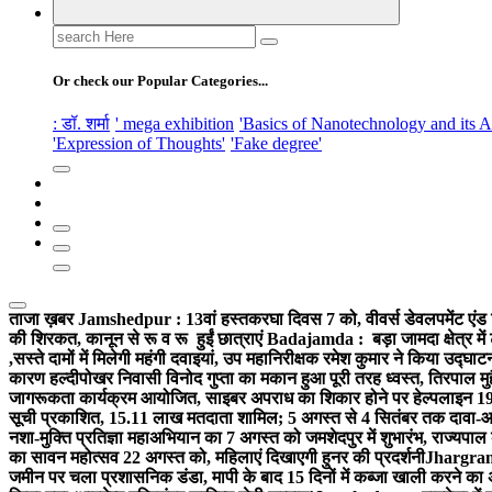
Search
for:
Or check our Popular Categories...
: डॉ. शर्मा
' mega exhibition
'Basics of Nanotechnology and its A
'Expression of Thoughts'
'Fake degree'
ताजा ख़बर
Jamshedpur : 13वां हस्तकरघा दिवस 7 को, वीवर्स डेवलपमेंट एंड 
की शिरकत, कानून से रू व रू हुईं छात्राएं
Badajamda : बड़ा जामदा क्षेत्र में 
,सस्ते दामों में मिलेगी महंगी दवाइयां, उप महानिरीक्षक रमेश कुमार ने किया उद्घाट
कारण हल्दीपोखर निवासी विनोद गुप्ता का मकान हुआ पूरी तरह ध्वस्त, तिरपाल मु
जागरूकता कार्यक्रम आयोजित, साइबर अपराध का शिकार होने पर हेल्पलाइन 19
सूची प्रकाशित, 15.11 लाख मतदाता शामिल; 5 अगस्त से 4 सितंबर तक दावा-आ
नशा-मुक्ति प्रतिज्ञा महाअभियान का 7 अगस्त को जमशेदपुर में शुभारंभ, राज्यपाल 
का सावन महोत्सव 22 अगस्त को, महिलाएं दिखाएगी हुनर की प्रदर्शनी
Jhargram :
जमीन पर चला प्रशासनिक डंडा, मापी के बाद 15 दिनों में कब्जा खाली करने का 