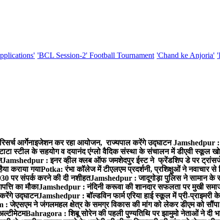
pplications'
'BCL Session-2' Football Tournament
'Chand ke Anjoria'
रिसर्च आर्गेनाइजेशन कर रहा आयोजन, राज्यपाल करेंगे उद्घाटन
Jamshedpur : ग
टाटा स्टील के सहयोग व दयानंद एंग्लो वैदिक संस्था के संचालन में डीएवी स्कूल खो
न
Jamshedpur : इनर व्हील क्लब ऑफ जमशेदपुर ईस्ट ने फ्रेंडशिप डे पर ट्रांस
हैया कराया गया
Potka: रंभा कॉलेज में टीएलएम प्रदर्शनी, प्रशिक्षुओं ने नवाचार स
30 पर संपर्क करने की दी नशीहत
Jamshedpur : जादूगोड़ा पुलिस ने सामान के 
पत्ति का मौका
Jamshedpur : नंदिनी करूवा की शानदार सफलता पर मुखी समाज क
करेंगे उद्घाटन
Jamshedpur : बॉल्डविन फार्म एरिया हाई स्कूल में प्री-प्राइमरी के
 जेएसएम ने जंगलमहल क्षेत्र के समग्र विकास की मांग को लेकर डीएम को सौंपा मु
अल्टीमेटम
Bahragora : शिबू सोरेन की पहली पुण्यतिथि पर झामुमो नेताओं ने दी भा