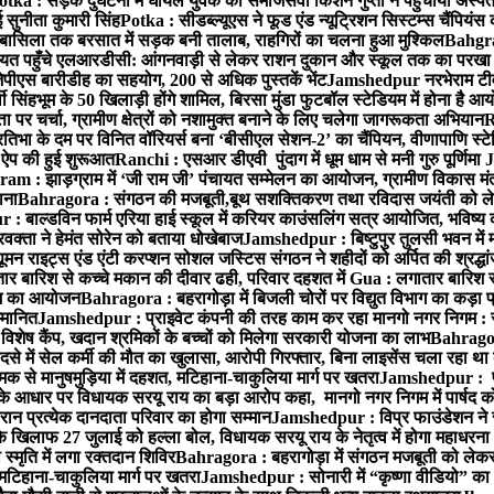
otka : सड़क दुर्घटना में घायल युवक को समाजसेवी किशन गुप्ता ने पहुंचाया अस्प
 सुनीता कुमारी सिंह
Potka : सीडब्ल्यूएस ने फूड एंड न्यूट्रिशन सिस्टम्स चैंपियंस
बासिला तक बरसात में सड़क बनी तालाब, राहगिरों का चलना हुआ मुश्किल
Bahgrag
ायत पहुँचे एलआरडीसी: आंगनवाड़ी से लेकर राशन दुकान और स्कूल तक का परखा
ेपीएस बारीडीह का सहयोग, 200 से अधिक पुस्तकें भेंट
Jamshedpur नरभेराम टीव
 सिंहभूम के 50 खिलाड़ी होंगे शामिल, बिरसा मुंडा फुटबॉल स्टेडियम में होना है 
 पर चर्चा, ग्रामीण क्षेत्रों को नशामुक्त बनाने के लिए चलेगा जागरूकता अभियान
R
ा के दम पर विनित वॉरियर्स बना ‘बीसीएल सेशन-2’ का चैंपियन, वीणापाणि स्टेडिय
ल ऐप की हुई शुरूआत
Ranchi : एसआर डीएवी पुंदाग में धूम धाम से मनी गुरु पूर्णिमा
J
am : झाड़ग्राम में ‘जी राम जी’ पंचायत सम्मेलन का आयोजन, ग्रामीण विकास मंत्
ाना
Bahragora : संगठन की मजबूती,बूथ सशक्तिकरण तथा रविदास जयंती को लेकर
 बाल्डविन फार्म एरिया हाई स्कूल में करियर काउंसलिंग सत्र आयोजित, भविष्य की राह
वक्ता ने हेमंत सोरेन को बताया धोखेबाज
Jamshedpur : बिष्टुपुर तुलसी भवन में 
 राइट्स एंड एंटी करप्शन सोशल जस्टिस संगठन ने शहीदों को अर्पित की श्रद्धा
ातार बारिश से कच्चे मकान की दीवार ढही, परिवार दहशत में
Gua : लगातार बारिश से
क्रम का आयोजन
Bahragora : बहरागोड़ा में बिजली चोरों पर विद्युत विभाग का कड़ा 
म्मानित
Jamshedpur : प्राइवेट कंपनी की तरह काम कर रहा मानगो नगर निगम : 
ति विशेष कैंप, खदान श्रमिकों के बच्चों को मिलेगा सरकारी योजना का लाभ
Bahragora
से में सेल कर्मी की मौत का खुलासा, आरोपी गिरफ्तार, बिना लाइसेंस चला रहा था
क से मानुषमुड़िया में दहशत, मटिहाना-चाकुलिया मार्ग पर खतरा
Jamshedpur : पूर्
आधार पर विधायक सरयू राय का बड़ा आरोप कहा, मानगो नगर निगम में पार्षद क
रान प्रत्येक दानदाता परिवार का होगा सम्मान
Jamshedpur : विप्र फाउंडेशन ने 
िलाफ 27 जुलाई को हल्ला बोल, विधायक सरयू राय के नेतृत्व में होगा महाधरना
 स्मृति में लगा रक्तदान शिविर
Bahragora : बहरागोड़ा में संगठन मजबूती को लेकर
 मटिहाना-चाकुलिया मार्ग पर खतरा
Jamshedpur : सोनारी में “कृष्णा वीडियो” क