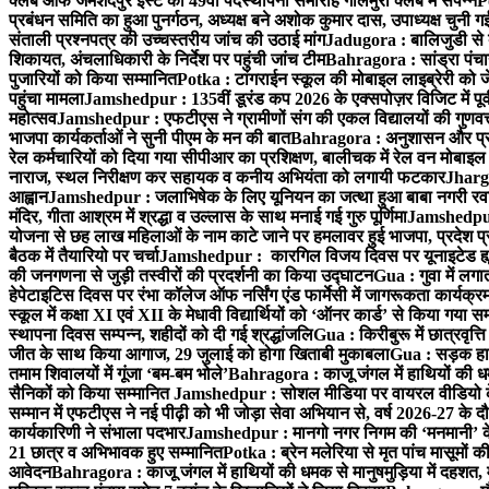
क्लब ऑफ जमशेदपुर ईस्ट का 49वाँ पदस्थापना समारोह गोलमुरी क्लब में संपन्न
P
प्रबंधन समिति का हुआ पुनर्गठन, अध्यक्ष बने अशोक कुमार दास, उपाध्यक्ष चुनी गई
संताली प्रश्नपत्र की उच्चस्तरीय जांच की उठाई मांग
Jadugora : बालिजुडी से 
शिकायत, अंचलाधिकारी के निर्देश पर पहुंची जांच टीम
Bahragora : सांड्रा पंच
पुजारियों को किया सम्मानित
Potka : टांगराईन स्कूल की मोबाइल लाइब्रेरी को ज
पहुंचा मामला
Jamshedpur : 135वीं डूरंड कप 2026 के एक्सपोज़र विजिट में पूर्वी
महोत्सव
Jamshedpur : एफटीएस ने ग्रामीणों संग की एकल विद्यालयों की गुणवत्ता
भाजपा कार्यकर्ताओं ने सुनी पीएम के मन की बात
Bahragora : अनुशासन और प्रतिभ
रेल कर्मचारियों को दिया गया सीपीआर का प्रशिक्षण, बालीचक में रेल वन मोबाइ
नाराज, स्थल निरीक्षण कर सहायक व कनीय अभियंता को लगायी फटकार
Jhargr
आह्वान
Jamshedpur : जलाभिषेक के लिए यूनियन का जत्था हुआ बाबा नगरी रव
मंदिर, गीता आश्रम में श्रद्धा व उल्लास के साथ मनाई गई गुरु पूर्णिमा
Jamshedpur :
योजना से छह लाख महिलाओं के नाम काटे जाने पर हमलावर हुई भाजपा, प्रदेश प्र
बैठक में तैयारियो पर चर्चा
Jamshedpur : कारगिल विजय दिवस पर यूनाइटेड ह्यूमन
की जनगणना से जुड़ी तस्वीरों की प्रदर्शनी का किया उद्घाटन
Gua : गुवा में लग
हेपेटाइटिस दिवस पर रंभा कॉलेज ऑफ नर्सिंग एंड फार्मेसी में जागरूकता कार्य
स्कूल में कक्षा XI एवं XII के मेधावी विद्यार्थियों को ‘ऑनर कार्ड’ से किया गया स
स्थापना दिवस सम्पन्न, शहीदों को दी गई श्रद्धांजलि
Gua : किरीबुरू में छात्रवृत्
जीत के साथ किया आगाज, 29 जुलाई को होगा खिताबी मुकाबला
Gua : सड़क हाद
तमाम शिवालयों में गूंजा ‘बम-बम भोले’
Bahragora : काजू जंगल में हाथियों की धम
सैनिकों को किया सम्मानित
Jamshedpur : सोशल मीडिया पर वायरल वीडियो के 
सम्मान में एफटीएस ने नई पीढ़ी को भी जोड़ा सेवा अभियान से, वर्ष 2026-27 के दौ
कार्यकारिणी ने संभाला पदभार
Jamshedpur : मानगो नगर निगम की ‘मनमानी’ के ख
21 छात्र व अभिभावक हुए सम्मानित
Potka : ब्रेन मलेरिया से मृत पांच मासूमों की
आवेदन
Bahragora : काजू जंगल में हाथियों की धमक से मानुषमुड़िया में दहशत,