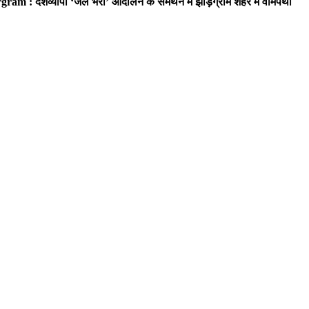
ram : देशव्यापी ‘जेल भरो’ आंदोलन के समर्थन में झाड़ग्राम शहर में वामपंथी