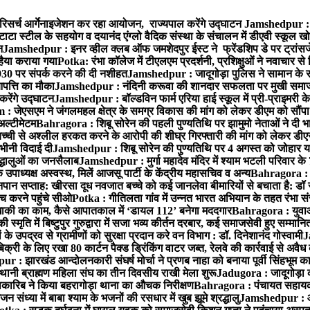
रिसर्च आर्गेनाइजेशन कर रहा आयोजन, राज्यपाल करेंगे उद्घाटन
Jamshedpur : ग
टाटा स्टील के सहयोग व दयानंद एंग्लो वैदिक संस्था के संचालन में डीएवी स्कूल खो
न
Jamshedpur : इनर व्हील क्लब ऑफ जमशेदपुर ईस्ट ने फ्रेंडशिप डे पर ट्रांस
हैया कराया गया
Potka: रंभा कॉलेज में टीएलएम प्रदर्शनी, प्रशिक्षुओं ने नवाचार स
30 पर संपर्क करने की दी नशीहत
Jamshedpur : जादूगोड़ा पुलिस ने सामान के 
पत्ति का मौका
Jamshedpur : नंदिनी करूवा की शानदार सफलता पर मुखी समाज क
करेंगे उद्घाटन
Jamshedpur : बॉल्डविन फार्म एरिया हाई स्कूल में प्री-प्राइमरी के
 जेएसएम ने जंगलमहल क्षेत्र के समग्र विकास की मांग को लेकर डीएम को सौंपा मु
अल्टीमेटम
Bahragora : शिबू सोरेन की पहली पुण्यतिथि पर झामुमो नेताओं ने दी भा
बच्ची से अश्लील हरकत करने के आरोपी की शीघ्र गिरफ्तारी की मांग को लेकर डीएस
वभीनी विदाई दी
Jamshedpur : शिबू सोरेन की पुण्यतिथि पर 4 अगस्त को जोहार यात्रा म
रद्धालुओं का जनसैलाब
Jamshedpur : मुर्गा महादेव मंदिर में श्याम भटली परिवार क
पाध्यक्ष अस्वस्थ, मिलें आजसू पार्टी के केंद्रीय महासचिव व अन्य
Bahragora : क
तनपान सप्ताह: खीरसा दूध नवजात बच्चे को कई जानलेवा बीमारियों से बचाता है: डॉ
 करने पहुंचे सीओ
Potka : गीतिलता गांव में उन्नत भारत अभियान के तहत रंभा स
ाकी का काम, कैसे आपातकाल में ‘डायल 112’ बनेगा मददगार
Bahragora : युवाओं
ृति में बिष्टुपुर गुरुद्वारा में सजा भव्य कीर्तन दरबार, कई समाजसेवी हुए सम्मानि
 उपद्रव से ग्रामीणों को सुरक्षा प्रदान करे वन विभाग : डॉ. दिनेशानंद गोस्वामी
J
री के लिए रखा 80 कार्टन पैक्ड ड्रिंकिंग वाटर जब्त, रेलवे की कार्रवाई से अवैध क
 : झारखंड आन्दोलनकारी संघर्ष मोर्चा ने प्रणब नाहा को बनाया पूर्वी सिंहभूम 
ानी ब्राह्मण महिला संघ का तीन दिवसीय राखी मेला शुरू
Jadugora : जादूगोड़ा 
ारिब ने किया बहरागोड़ा थाना का औचक निरीक्षण
Bahragora : पंचायत सहायको
ंध्या में बाबा श्याम के भजनों की रसधार में खुब झूमे श्रद्धालु
Jamshedpur : आर