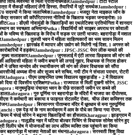
पी विधि-व्यवस्था से मिला प्रतिनिधिमंडल
Jamshedpur : टाटा स्टील
ें सैकड़ों महिलाएं लेंगी हिस्सा, तैयारियों में जुटे समर्थक
Jamshedpur :
े 70 सदस्यों ने किया जलाभिषेक
Jamshedpur : मजदूर नेता माइकल जॉन के
ेंद्र सरकार की कॉर्पोरेटपरस्त नीतियों के खिलाफ भड़का जनाक्रोश: 10
 सीट
Gua : डीएवी नोवामुंडी के खिलाड़ियों का एथलेटिक्स प्रतियोगिता में शानदार
ंस्थान का स्वच्छता अभियान
Potka : विद्यार्थियों को साइबर अपराध पर कोवाली
 के भविष्य से खिलवाड़ के विरोध में सड़क पर उतरी भाजपा: बहरागोड़ा में मशाल
त
Jamshedpur : तुलसी भवन में महिला साहित्यकारों का भव्य सावन मिलन
amshedpur : झारखंड में व्यापार और उद्योग को मिलेगी नई दिशा, 1 अगस्त को
ारोबारियों में हड़कंप
Jamshedpur : JPSC-JSSC पेपर लीक मामले की
का मुख्य सलाहकार
Jamshedpur : जुगसलाई में एंटी लारवा छिड़काव की मांग को
की आदिवासी महिला ने जमीन बचाने की लगाई गुहार, विधायक से निराश होकर
ं ने उचित मानदेय और स्थायीकरण की मांग को लेकर विधायक को सौंपा
सीजेई अध्यक्ष वीना और सुजय बने सचिव, नयी टीम ने संभाला पदभार, रोटरी
ताल
Jadugora : पीएम उत्क्रमित उच्च विद्यालय खुकड़ाडीह + 2 में विद्यालय
 को दिया दो दिवसीय प्रशिक्षण
Potka : राज्यपाल से मिलीं दुखनी सोरेन, JSSC
ora : मानुषमुड़िया पंचायत भवन के पीछे सरकारी जमीन पर कब्जे की
 हाल
Bahragora : गुरु पूर्णिमा पर बहरागोड़ा के मंदिरों में भाजपा का दीपोत्सव,
ीएस ने कर्मचारी का बकाया व फाइनल सेटलमेंट रोका, चीफ लेबर कमिश्नर तक
आयोजन
Jamshedpur : बिरसानगर पीताम्बरा मंदिर में धूमधाम से मना गुरुपूर्णिमा
anchi : एक पेड़ मां के नाम कार्यक्रम में आम के पौधे का किया गया रोपण,
म में चंपई सोरेन ने बढ़ाया खिलाड़ियों का हौसला
Kharagpur : झाड़ग्राम में
adugora : गालूडीह नहर में घटिया बोल्डर पिचिंग से विधायक सोमेश सोरेन हुए
री दिलीप घोष ने योजनाओं का लाभ अंतिम व्यक्ति तक पहुंचाने का किया
 बहरागोड़ा में भाजपा नेताओं का मंथन
Bahragora : सरस्वती शिशु विद्या