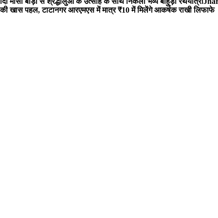
 मौसी बाड़ी से श्रद्धालुओं के उत्साह के साथ निकली भव्य बाहुड़ा रथयात्रा
Jharg
ी खास पहल, टाटानगर आरएमएस में मात्र ₹10 में मिलेंगे आकर्षक राखी लिफाफे