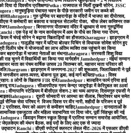
ताल
Jadugora : पीएम उत्क्रमित उच्च विद्यालय खुकड़ाडीह + 2 में विद्यालय
 को दिया दो दिवसीय प्रशिक्षण
Potka : राज्यपाल से मिलीं दुखनी सोरेन, JSSC
ora : मानुषमुड़िया पंचायत भवन के पीछे सरकारी जमीन पर कब्जे की
 हाल
Bahragora : गुरु पूर्णिमा पर बहरागोड़ा के मंदिरों में भाजपा का दीपोत्सव,
ीएस ने कर्मचारी का बकाया व फाइनल सेटलमेंट रोका, चीफ लेबर कमिश्नर तक
आयोजन
Jamshedpur : बिरसानगर पीताम्बरा मंदिर में धूमधाम से मना गुरुपूर्णिमा
anchi : एक पेड़ मां के नाम कार्यक्रम में आम के पौधे का किया गया रोपण,
म में चंपई सोरेन ने बढ़ाया खिलाड़ियों का हौसला
Kharagpur : झाड़ग्राम में
adugora : गालूडीह नहर में घटिया बोल्डर पिचिंग से विधायक सोमेश सोरेन हुए
री दिलीप घोष ने योजनाओं का लाभ अंतिम व्यक्ति तक पहुंचाने का किया
 बहरागोड़ा में भाजपा नेताओं का मंथन
Bahragora : सरस्वती शिशु विद्या
 चुनने में विद्यार्थियों का किया गया मार्गदर्शन
Jamshedpur : मंईयां सम्मान
महासर माता का पंचम वार्षिक उत्सव 20 सितम्बर को, महासर माता परिवार की
ंजलि
Jhargram : झाड़ग्राम में जनगणना-2027 की शुरूआत, जिलाधिकारी ने पूर्व
 जनजीवन अस्त-व्यस्त, बोकना पुल डूबा, कई मार्ग बाधित
Potka : विश्व
प्रहार: 8 लोगों के खिलाफ FIR दर्ज
Jamshedpur : बाल्डविन फार्म एरिया हाई
सरयू राय
Jadugora : सीआरपीएफ ग्रुप केन्द्र जादूगोड़ा में केरिपुबल का 88वां
 : वीणापाणि स्टेडियम में बीसीएल सेशन-2 का भव्य आगाज: दिसमगुरु एफसी ने
 बाइक
Bahragora : दूसरी सोमवारी पर आस्था का सैलाब, चित्रेश्वर धाम समेत
व सैनिक सेवा परिषद ने विजय दिवस पर वीर नारी, शहीदों के परिजन व पूर्व
ो 2 प्रतिशत, मेयर को अलग से कमीशन चाहिए
Jamshedpur : दानदाताओं के
सामाजिक एकजुटता और महिला सहभागिता पर दिया जोर, पूर्वी सिंहभूम की नई
Jadugora : डिवाइन मिशन स्कूल हितकू में प्रतिभा सम्मान समारोह आयोजित,
 जेएलकेएम की मंथन बैठक, कई पदों के लिए आए एक से ज्यादा
ा उद्घाटन
Ranchi : डीएवी स्पोर्ट्स क्लस्टर लेवल मीट–2026 में एसआर डीएवी