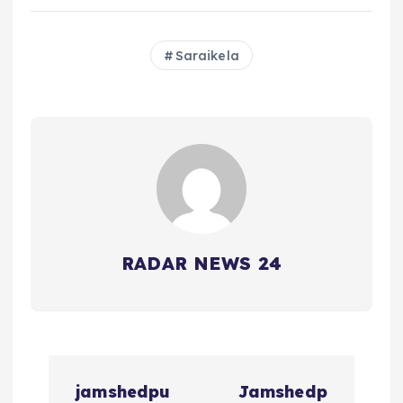
Saraikela
RADAR NEWS 24
P
jamshedpu
Jamshedp