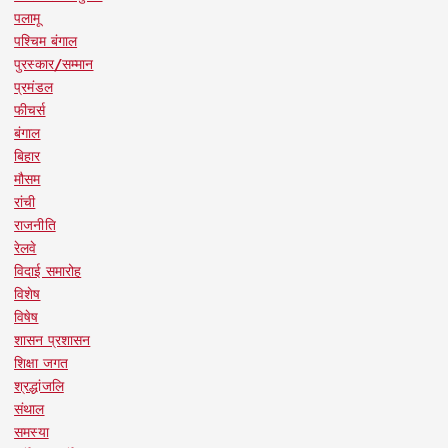
पलामू
पश्चिम बंगाल
पुरस्कार/सम्मान
प्रमंडल
फीचर्स
बंगाल
बिहार
मौसम
रांची
राजनीति
रेलवे
विदाई समारोह
विशेष
विषेष
शासन प्रशासन
शिक्षा जगत
श्रद्धांजलि
संथाल
समस्या