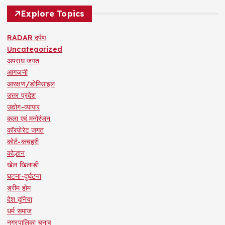
Explore Topics
RADAR दर्पण
Uncategorized
अपराध जगत
आगजनी
आरक्षण/डोमिसाइल
उत्तर प्रदेश
उद्योग-व्यापार
कला एवं मनोरंजन
कॉरपोरेट जगत
कोर्ट-कचहरी
कोल्हान
खेल खिलाड़ी
घटना-दुर्घटना
ड्रीम होम
देश दुनिया
धर्म समाज
नगरपालिका चुनाव