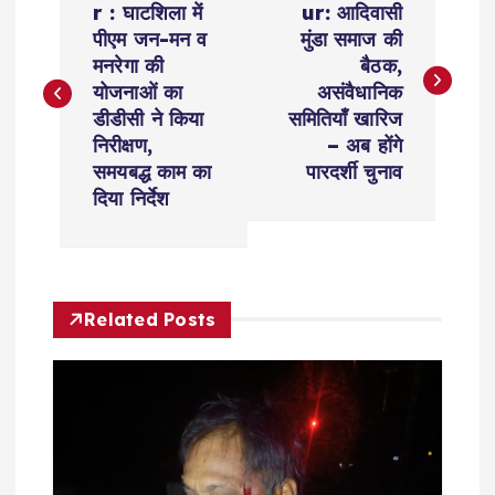
o
r : घाटशिला में
ur: आदिवासी
पीएम जन-मन व
मुंडा समाज की
s
मनरेगा की
बैठक,
योजनाओं का
असंवैधानिक
t
डीडीसी ने किया
समितियाँ खारिज
निरीक्षण,
– अब होंगे
n
समयबद्ध काम का
पारदर्शी चुनाव
दिया निर्देश
a
v
Related Posts
i
g
a