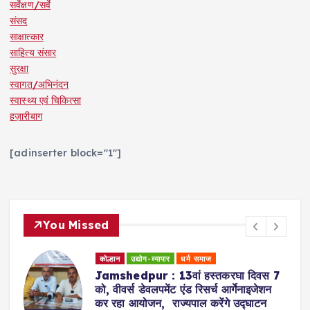
सर्वेक्षण/सर्वे
संसद
साक्षात्कार
साहित्य संसार
सुरक्षा
स्वागत/अभिनंदन
स्वास्थ्य एवं चिकित्सा
हज़ारीबाग
[adinserter block="1"]
You Missed
कोल्हान
शिक्षा जगत
साक्षात्कार
Jamshedpur : ग्रेजुएट महाविद्यालय में
कानूनी जागरुकता शिविर का आयोजन, डालसा
सचिव ने की शिरकत, कानून से रू व रू हुईं