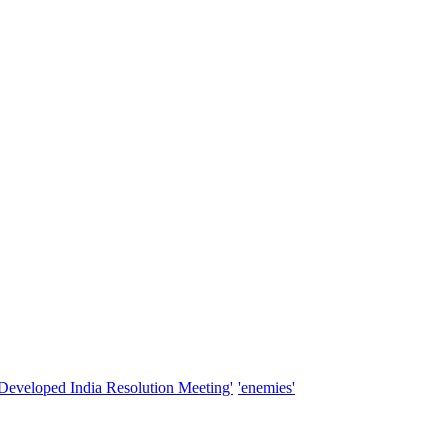
'Developed India Resolution Meeting'
'enemies'