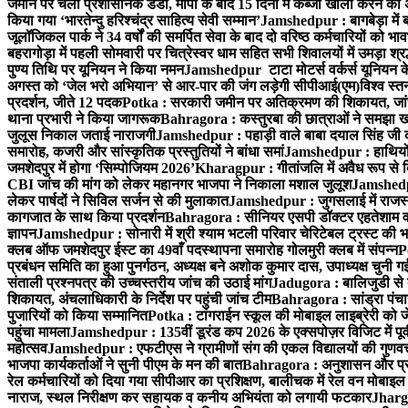
जमीन पर चला प्रशासनिक डंडा, मापी के बाद 15 दिनों में कब्जा खाली करने का 
किया गया ‘भारतेन्दु हरिश्चंद्र साहित्य सेवी सम्मान’
Jamshedpur : बागबेड़ा में 
जूलॉजिकल पार्क ने 34 वर्षों की समर्पित सेवा के बाद दो वरिष्ठ कर्मचारियों को भा
बहरागोड़ा में पहली सोमवारी पर चित्रेस्वर धाम सहित सभी शिवालयों में उमड़ा श्
पुण्य तिथि पर यूनियन ने किया नमन
Jamshedpur टाटा मोटर्स वर्कर्स यूनियन के उ
अगस्त को ‘जेल भरो अभियान’ से आर-पार की जंग लड़ेगी सीपीआई(एम)
विश्व स्
प्रदर्शन, जीते 12 पदक
Potka : सरकारी जमीन पर अतिक्रमण की शिकायत, जांच
थाना प्रभारी ने किया जागरूक
Bahragora : कस्तुरबा की छात्राओं ने समझा ख
जुलूस निकाल जताई नाराजगी
Jamshedpur : पहाड़ी वाले बाबा दयाल सिंह जी की स्म
समारोह, कजरी और सांस्कृतिक प्रस्तुतियों ने बांधा समां
Jamshedpur : हाथियों के
जमशेदपुर में होगा ‘सिम्पोजियम 2026’
Kharagpur : गीतांजलि में अवैध रूप से बिक्
CBI जांच की मांग को लेकर महानगर भाजपा ने निकाला मशाल जुलूश
Jamshedpur
लेकर पार्षदों ने सिविल सर्जन से की मुलाकात
Jamshedpur : जुगसलाई में राजस्थ
कागजात के साथ किया प्रदर्शन
Bahragora : सीनियर एसपी डॉक्टर एहतेशाम वक
ज्ञापन
Jamshedpur : सोनारी में श्री श्याम भटली परिवार चेरिटेबल ट्रस्ट की भजन स
क्लब ऑफ जमशेदपुर ईस्ट का 49वाँ पदस्थापना समारोह गोलमुरी क्लब में संपन्न
P
प्रबंधन समिति का हुआ पुनर्गठन, अध्यक्ष बने अशोक कुमार दास, उपाध्यक्ष चुनी गई
संताली प्रश्नपत्र की उच्चस्तरीय जांच की उठाई मांग
Jadugora : बालिजुडी से 
शिकायत, अंचलाधिकारी के निर्देश पर पहुंची जांच टीम
Bahragora : सांड्रा पंच
पुजारियों को किया सम्मानित
Potka : टांगराईन स्कूल की मोबाइल लाइब्रेरी को ज
पहुंचा मामला
Jamshedpur : 135वीं डूरंड कप 2026 के एक्सपोज़र विजिट में पूर्वी
महोत्सव
Jamshedpur : एफटीएस ने ग्रामीणों संग की एकल विद्यालयों की गुणवत्ता
भाजपा कार्यकर्ताओं ने सुनी पीएम के मन की बात
Bahragora : अनुशासन और प्रतिभ
रेल कर्मचारियों को दिया गया सीपीआर का प्रशिक्षण, बालीचक में रेल वन मोबाइ
नाराज, स्थल निरीक्षण कर सहायक व कनीय अभियंता को लगायी फटकार
Jhargr