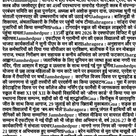
ज्ञापन
Jamshedpur : सोनारी में श्री श्याम भटली परिवार चेरिटेबल ट्रस्ट की भजन स
क्लब ऑफ जमशेदपुर ईस्ट का 49वाँ पदस्थापना समारोह गोलमुरी क्लब में संपन्न
P
प्रबंधन समिति का हुआ पुनर्गठन, अध्यक्ष बने अशोक कुमार दास, उपाध्यक्ष चुनी गई
संताली प्रश्नपत्र की उच्चस्तरीय जांच की उठाई मांग
Jadugora : बालिजुडी से 
शिकायत, अंचलाधिकारी के निर्देश पर पहुंची जांच टीम
Bahragora : सांड्रा पंच
पुजारियों को किया सम्मानित
Potka : टांगराईन स्कूल की मोबाइल लाइब्रेरी को ज
पहुंचा मामला
Jamshedpur : 135वीं डूरंड कप 2026 के एक्सपोज़र विजिट में पूर्वी
महोत्सव
Jamshedpur : एफटीएस ने ग्रामीणों संग की एकल विद्यालयों की गुणवत्ता
भाजपा कार्यकर्ताओं ने सुनी पीएम के मन की बात
Bahragora : अनुशासन और प्रतिभ
रेल कर्मचारियों को दिया गया सीपीआर का प्रशिक्षण, बालीचक में रेल वन मोबाइ
नाराज, स्थल निरीक्षण कर सहायक व कनीय अभियंता को लगायी फटकार
Jhargr
आह्वान
Jamshedpur : जलाभिषेक के लिए यूनियन का जत्था हुआ बाबा नगरी रव
मंदिर, गीता आश्रम में श्रद्धा व उल्लास के साथ मनाई गई गुरु पूर्णिमा
Jamshedpur :
योजना से छह लाख महिलाओं के नाम काटे जाने पर हमलावर हुई भाजपा, प्रदेश प्र
बैठक में तैयारियो पर चर्चा
Jamshedpur : कारगिल विजय दिवस पर यूनाइटेड ह्यूमन
की जनगणना से जुड़ी तस्वीरों की प्रदर्शनी का किया उद्घाटन
Gua : गुवा में लग
हेपेटाइटिस दिवस पर रंभा कॉलेज ऑफ नर्सिंग एंड फार्मेसी में जागरूकता कार्य
स्कूल में कक्षा XI एवं XII के मेधावी विद्यार्थियों को ‘ऑनर कार्ड’ से किया गया स
स्थापना दिवस सम्पन्न, शहीदों को दी गई श्रद्धांजलि
Gua : किरीबुरू में छात्रवृत्
जीत के साथ किया आगाज, 29 जुलाई को होगा खिताबी मुकाबला
Gua : सड़क हाद
तमाम शिवालयों में गूंजा ‘बम-बम भोले’
Bahragora : काजू जंगल में हाथियों की धम
सैनिकों को किया सम्मानित
Jamshedpur : सोशल मीडिया पर वायरल वीडियो के 
सम्मान में एफटीएस ने नई पीढ़ी को भी जोड़ा सेवा अभियान से, वर्ष 2026-27 के दौ
कार्यकारिणी ने संभाला पदभार
Jamshedpur : मानगो नगर निगम की ‘मनमानी’ के ख
21 छात्र व अभिभावक हुए सम्मानित
Potka : ब्रेन मलेरिया से मृत पांच मासूमों की