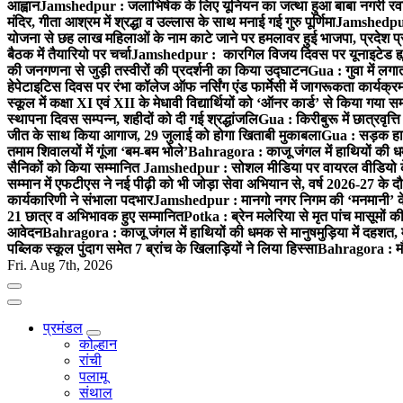
आह्वान
Jamshedpur : जलाभिषेक के लिए यूनियन का जत्था हुआ बाबा नगरी रव
मंदिर, गीता आश्रम में श्रद्धा व उल्लास के साथ मनाई गई गुरु पूर्णिमा
Jamshedpur :
योजना से छह लाख महिलाओं के नाम काटे जाने पर हमलावर हुई भाजपा, प्रदेश प्र
बैठक में तैयारियो पर चर्चा
Jamshedpur : कारगिल विजय दिवस पर यूनाइटेड ह्यूमन
की जनगणना से जुड़ी तस्वीरों की प्रदर्शनी का किया उद्घाटन
Gua : गुवा में लग
हेपेटाइटिस दिवस पर रंभा कॉलेज ऑफ नर्सिंग एंड फार्मेसी में जागरूकता कार्य
स्कूल में कक्षा XI एवं XII के मेधावी विद्यार्थियों को ‘ऑनर कार्ड’ से किया गया स
स्थापना दिवस सम्पन्न, शहीदों को दी गई श्रद्धांजलि
Gua : किरीबुरू में छात्रवृत्
जीत के साथ किया आगाज, 29 जुलाई को होगा खिताबी मुकाबला
Gua : सड़क हाद
तमाम शिवालयों में गूंजा ‘बम-बम भोले’
Bahragora : काजू जंगल में हाथियों की धम
सैनिकों को किया सम्मानित
Jamshedpur : सोशल मीडिया पर वायरल वीडियो के 
सम्मान में एफटीएस ने नई पीढ़ी को भी जोड़ा सेवा अभियान से, वर्ष 2026-27 के दौ
कार्यकारिणी ने संभाला पदभार
Jamshedpur : मानगो नगर निगम की ‘मनमानी’ के ख
21 छात्र व अभिभावक हुए सम्मानित
Potka : ब्रेन मलेरिया से मृत पांच मासूमों की
आवेदन
Bahragora : काजू जंगल में हाथियों की धमक से मानुषमुड़िया में दहशत,
पब्लिक स्कूल पुंदाग समेत 7 ब्रांच के खिलाड़ियों ने लिया हिस्सा
Bahragora : मौदा
Fri. Aug 7th, 2026
प्रमंडल
कोल्हान
रांची
पलामू
संथाल