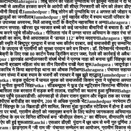
अल्टीमेटम
Bahragora : शिबू सोरेन की पहली पुण्यतिथि पर झामुमो नेताओं ने दी भा
बच्ची से अश्लील हरकत करने के आरोपी की शीघ्र गिरफ्तारी की मांग को लेकर डीएस
वभीनी विदाई दी
Jamshedpur : शिबू सोरेन की पुण्यतिथि पर 4 अगस्त को जोहार यात्रा म
रद्धालुओं का जनसैलाब
Jamshedpur : मुर्गा महादेव मंदिर में श्याम भटली परिवार क
पाध्यक्ष अस्वस्थ, मिलें आजसू पार्टी के केंद्रीय महासचिव व अन्य
Bahragora : क
तनपान सप्ताह: खीरसा दूध नवजात बच्चे को कई जानलेवा बीमारियों से बचाता है: डॉ
 करने पहुंचे सीओ
Potka : गीतिलता गांव में उन्नत भारत अभियान के तहत रंभा स
ाकी का काम, कैसे आपातकाल में ‘डायल 112’ बनेगा मददगार
Bahragora : युवाओं
ृति में बिष्टुपुर गुरुद्वारा में सजा भव्य कीर्तन दरबार, कई समाजसेवी हुए सम्मानि
 उपद्रव से ग्रामीणों को सुरक्षा प्रदान करे वन विभाग : डॉ. दिनेशानंद गोस्वामी
J
री के लिए रखा 80 कार्टन पैक्ड ड्रिंकिंग वाटर जब्त, रेलवे की कार्रवाई से अवैध क
 : झारखंड आन्दोलनकारी संघर्ष मोर्चा ने प्रणब नाहा को बनाया पूर्वी सिंहभूम 
ानी ब्राह्मण महिला संघ का तीन दिवसीय राखी मेला शुरू
Jadugora : जादूगोड़ा 
ारिब ने किया बहरागोड़ा थाना का औचक निरीक्षण
Bahragora : पंचायत सहायको
ंध्या में बाबा श्याम के भजनों की रसधार में खुब झूमे श्रद्धालु
Jamshedpur : आर
otka : सड़क दुर्घटना में घायल युवक को समाजसेवी किशन गुप्ता ने पहुंचाया अस्प
 सुनीता कुमारी सिंह
Potka : सीडब्ल्यूएस ने फूड एंड न्यूट्रिशन सिस्टम्स चैंपियंस
बासिला तक बरसात में सड़क बनी तालाब, राहगिरों का चलना हुआ मुश्किल
Bahgrag
ायत पहुँचे एलआरडीसी: आंगनवाड़ी से लेकर राशन दुकान और स्कूल तक का परखा
ेपीएस बारीडीह का सहयोग, 200 से अधिक पुस्तकें भेंट
Jamshedpur नरभेराम टीव
 सिंहभूम के 50 खिलाड़ी होंगे शामिल, बिरसा मुंडा फुटबॉल स्टेडियम में होना है 
 पर चर्चा, ग्रामीण क्षेत्रों को नशामुक्त बनाने के लिए चलेगा जागरूकता अभियान
R
ा के दम पर विनित वॉरियर्स बना ‘बीसीएल सेशन-2’ का चैंपियन, वीणापाणि स्टेडिय
ल ऐप की हुई शुरूआत
Ranchi : एसआर डीएवी पुंदाग में धूम धाम से मनी गुरु पूर्णिमा
J
am : झाड़ग्राम में ‘जी राम जी’ पंचायत सम्मेलन का आयोजन, ग्रामीण विकास मंत्