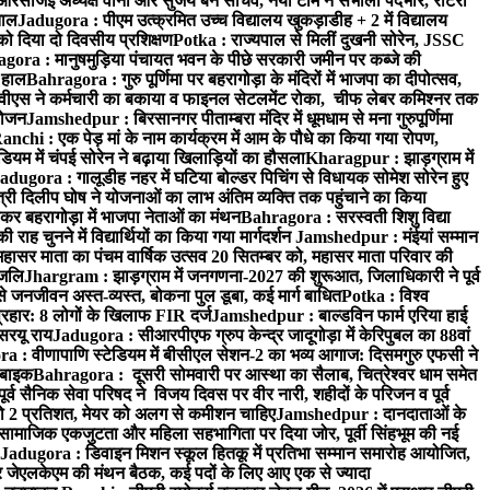
सीजेई अध्यक्ष वीना और सुजय बने सचिव, नयी टीम ने संभाला पदभार, रोटरी
ताल
Jadugora : पीएम उत्क्रमित उच्च विद्यालय खुकड़ाडीह + 2 में विद्यालय
 को दिया दो दिवसीय प्रशिक्षण
Potka : राज्यपाल से मिलीं दुखनी सोरेन, JSSC
ora : मानुषमुड़िया पंचायत भवन के पीछे सरकारी जमीन पर कब्जे की
 हाल
Bahragora : गुरु पूर्णिमा पर बहरागोड़ा के मंदिरों में भाजपा का दीपोत्सव,
ीएस ने कर्मचारी का बकाया व फाइनल सेटलमेंट रोका, चीफ लेबर कमिश्नर तक
आयोजन
Jamshedpur : बिरसानगर पीताम्बरा मंदिर में धूमधाम से मना गुरुपूर्णिमा
anchi : एक पेड़ मां के नाम कार्यक्रम में आम के पौधे का किया गया रोपण,
म में चंपई सोरेन ने बढ़ाया खिलाड़ियों का हौसला
Kharagpur : झाड़ग्राम में
adugora : गालूडीह नहर में घटिया बोल्डर पिचिंग से विधायक सोमेश सोरेन हुए
री दिलीप घोष ने योजनाओं का लाभ अंतिम व्यक्ति तक पहुंचाने का किया
 बहरागोड़ा में भाजपा नेताओं का मंथन
Bahragora : सरस्वती शिशु विद्या
 चुनने में विद्यार्थियों का किया गया मार्गदर्शन
Jamshedpur : मंईयां सम्मान
महासर माता का पंचम वार्षिक उत्सव 20 सितम्बर को, महासर माता परिवार की
ंजलि
Jhargram : झाड़ग्राम में जनगणना-2027 की शुरूआत, जिलाधिकारी ने पूर्व
 जनजीवन अस्त-व्यस्त, बोकना पुल डूबा, कई मार्ग बाधित
Potka : विश्व
प्रहार: 8 लोगों के खिलाफ FIR दर्ज
Jamshedpur : बाल्डविन फार्म एरिया हाई
सरयू राय
Jadugora : सीआरपीएफ ग्रुप केन्द्र जादूगोड़ा में केरिपुबल का 88वां
 : वीणापाणि स्टेडियम में बीसीएल सेशन-2 का भव्य आगाज: दिसमगुरु एफसी ने
 बाइक
Bahragora : दूसरी सोमवारी पर आस्था का सैलाब, चित्रेश्वर धाम समेत
व सैनिक सेवा परिषद ने विजय दिवस पर वीर नारी, शहीदों के परिजन व पूर्व
ो 2 प्रतिशत, मेयर को अलग से कमीशन चाहिए
Jamshedpur : दानदाताओं के
सामाजिक एकजुटता और महिला सहभागिता पर दिया जोर, पूर्वी सिंहभूम की नई
Jadugora : डिवाइन मिशन स्कूल हितकू में प्रतिभा सम्मान समारोह आयोजित,
 जेएलकेएम की मंथन बैठक, कई पदों के लिए आए एक से ज्यादा