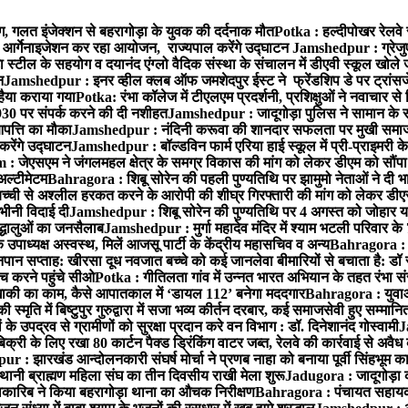
, गलत इंजेक्शन से बहरागोड़ा के युवक की दर्दनाक मौत
Potka : हल्दीपोखर रेलवे 
च आर्गेनाइजेशन कर रहा आयोजन, राज्यपाल करेंगे उद्घाटन
Jamshedpur : ग्रेजु
ा स्टील के सहयोग व दयानंद एंग्लो वैदिक संस्था के संचालन में डीएवी स्कूल खोले ज
न
Jamshedpur : इनर व्हील क्लब ऑफ जमशेदपुर ईस्ट ने फ्रेंडशिप डे पर ट्रांस
हैया कराया गया
Potka: रंभा कॉलेज में टीएलएम प्रदर्शनी, प्रशिक्षुओं ने नवाचार स
30 पर संपर्क करने की दी नशीहत
Jamshedpur : जादूगोड़ा पुलिस ने सामान के 
पत्ति का मौका
Jamshedpur : नंदिनी करूवा की शानदार सफलता पर मुखी समाज क
करेंगे उद्घाटन
Jamshedpur : बॉल्डविन फार्म एरिया हाई स्कूल में प्री-प्राइमरी के
 जेएसएम ने जंगलमहल क्षेत्र के समग्र विकास की मांग को लेकर डीएम को सौंपा मु
अल्टीमेटम
Bahragora : शिबू सोरेन की पहली पुण्यतिथि पर झामुमो नेताओं ने दी भा
बच्ची से अश्लील हरकत करने के आरोपी की शीघ्र गिरफ्तारी की मांग को लेकर डीएस
वभीनी विदाई दी
Jamshedpur : शिबू सोरेन की पुण्यतिथि पर 4 अगस्त को जोहार यात्रा म
रद्धालुओं का जनसैलाब
Jamshedpur : मुर्गा महादेव मंदिर में श्याम भटली परिवार क
पाध्यक्ष अस्वस्थ, मिलें आजसू पार्टी के केंद्रीय महासचिव व अन्य
Bahragora : क
तनपान सप्ताह: खीरसा दूध नवजात बच्चे को कई जानलेवा बीमारियों से बचाता है: डॉ
 करने पहुंचे सीओ
Potka : गीतिलता गांव में उन्नत भारत अभियान के तहत रंभा स
ाकी का काम, कैसे आपातकाल में ‘डायल 112’ बनेगा मददगार
Bahragora : युवाओं
ृति में बिष्टुपुर गुरुद्वारा में सजा भव्य कीर्तन दरबार, कई समाजसेवी हुए सम्मानि
 उपद्रव से ग्रामीणों को सुरक्षा प्रदान करे वन विभाग : डॉ. दिनेशानंद गोस्वामी
J
री के लिए रखा 80 कार्टन पैक्ड ड्रिंकिंग वाटर जब्त, रेलवे की कार्रवाई से अवैध क
 : झारखंड आन्दोलनकारी संघर्ष मोर्चा ने प्रणब नाहा को बनाया पूर्वी सिंहभूम 
ानी ब्राह्मण महिला संघ का तीन दिवसीय राखी मेला शुरू
Jadugora : जादूगोड़ा 
ारिब ने किया बहरागोड़ा थाना का औचक निरीक्षण
Bahragora : पंचायत सहायको