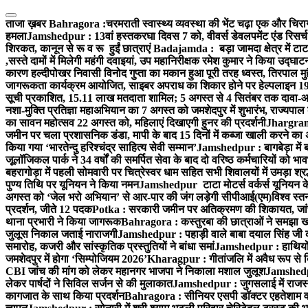
Skip
to
ताजा ख़बर
Bahragora :चरमराती स्वास्थ्य व्यवस्था की भेंट चढ़ा एक और चिराग
content
हमला
Jamshedpur : 13वां हस्तकरघा दिवस 7 को, वीवर्स डेवलपमेंट एंड रिसर्
शिरकत, कानून से रू व रू हुईं छात्राएं
Badajamda : बड़ा जामदा क्षेत्र में टाट
,सस्ते दामों में मिलेगी महंगी दवाइयां, उप महानिरीक्षक रमेश कुमार ने किया उद्घाट
कारण हल्दीपोखर निवासी विनोद गुप्ता का मकान हुआ पूरी तरह ध्वस्त, तिरपाल मु
जागरूकता कार्यक्रम आयोजित, साइबर अपराध का शिकार होने पर हेल्पलाइन 19
सूची प्रकाशित, 15.11 लाख मतदाता शामिल; 5 अगस्त से 4 सितंबर तक दावा-आ
नशा-मुक्ति प्रतिज्ञा महाअभियान का 7 अगस्त को जमशेदपुर में शुभारंभ, राज्यपाल 
का सावन महोत्सव 22 अगस्त को, महिलाएं दिखाएगी हुनर की प्रदर्शनी
Jhargram :
जमीन पर चला प्रशासनिक डंडा, मापी के बाद 15 दिनों में कब्जा खाली करने का 
किया गया ‘भारतेन्दु हरिश्चंद्र साहित्य सेवी सम्मान’
Jamshedpur : बागबेड़ा में 
जूलॉजिकल पार्क ने 34 वर्षों की समर्पित सेवा के बाद दो वरिष्ठ कर्मचारियों को भा
बहरागोड़ा में पहली सोमवारी पर चित्रेस्वर धाम सहित सभी शिवालयों में उमड़ा श्
पुण्य तिथि पर यूनियन ने किया नमन
Jamshedpur टाटा मोटर्स वर्कर्स यूनियन के उ
अगस्त को ‘जेल भरो अभियान’ से आर-पार की जंग लड़ेगी सीपीआई(एम)
विश्व स्
प्रदर्शन, जीते 12 पदक
Potka : सरकारी जमीन पर अतिक्रमण की शिकायत, जांच
थाना प्रभारी ने किया जागरूक
Bahragora : कस्तुरबा की छात्राओं ने समझा ख
जुलूस निकाल जताई नाराजगी
Jamshedpur : पहाड़ी वाले बाबा दयाल सिंह जी की स्म
समारोह, कजरी और सांस्कृतिक प्रस्तुतियों ने बांधा समां
Jamshedpur : हाथियों के
जमशेदपुर में होगा ‘सिम्पोजियम 2026’
Kharagpur : गीतांजलि में अवैध रूप से बिक्
CBI जांच की मांग को लेकर महानगर भाजपा ने निकाला मशाल जुलूश
Jamshedpur
लेकर पार्षदों ने सिविल सर्जन से की मुलाकात
Jamshedpur : जुगसलाई में राजस्थ
कागजात के साथ किया प्रदर्शन
Bahragora : सीनियर एसपी डॉक्टर एहतेशाम वक