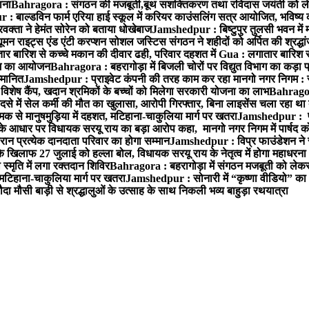
ाना
Bahragora : संगठन की मजबूती,बूथ सशक्तिकरण तथा रविदास जयंती को लेकर
 बाल्डविन फार्म एरिया हाई स्कूल में करियर काउंसलिंग सत्र आयोजित, भविष्य की राह
वक्ता ने हेमंत सोरेन को बताया धोखेबाज
Jamshedpur : बिष्टुपुर तुलसी भवन में 
 राइट्स एंड एंटी करप्शन सोशल जस्टिस संगठन ने शहीदों को अर्पित की श्रद्धा
ातार बारिश से कच्चे मकान की दीवार ढही, परिवार दहशत में
Gua : लगातार बारिश से
क्रम का आयोजन
Bahragora : बहरागोड़ा में बिजली चोरों पर विद्युत विभाग का कड़ा 
म्मानित
Jamshedpur : प्राइवेट कंपनी की तरह काम कर रहा मानगो नगर निगम : 
ति विशेष कैंप, खदान श्रमिकों के बच्चों को मिलेगा सरकारी योजना का लाभ
Bahragora
से में सेल कर्मी की मौत का खुलासा, आरोपी गिरफ्तार, बिना लाइसेंस चला रहा था
क से मानुषमुड़िया में दहशत, मटिहाना-चाकुलिया मार्ग पर खतरा
Jamshedpur : पूर्
आधार पर विधायक सरयू राय का बड़ा आरोप कहा, मानगो नगर निगम में पार्षद क
रान प्रत्येक दानदाता परिवार का होगा सम्मान
Jamshedpur : विप्र फाउंडेशन ने 
िलाफ 27 जुलाई को हल्ला बोल, विधायक सरयू राय के नेतृत्व में होगा महाधरना
 स्मृति में लगा रक्तदान शिविर
Bahragora : बहरागोड़ा में संगठन मजबूती को लेकर
 मटिहाना-चाकुलिया मार्ग पर खतरा
Jamshedpur : सोनारी में “कृष्णा वीडियो” क
 मौसी बाड़ी से श्रद्धालुओं के उत्साह के साथ निकली भव्य बाहुड़ा रथयात्रा