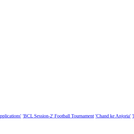
pplications'
'BCL Session-2' Football Tournament
'Chand ke Anjoria'