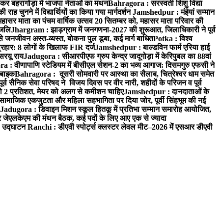
 बहरागोड़ा में भाजपा नेताओं का मंथन
Bahragora : सरस्वती शिशु विद्या
 चुनने में विद्यार्थियों का किया गया मार्गदर्शन
Jamshedpur : मंईयां सम्मान
महासर माता का पंचम वार्षिक उत्सव 20 सितम्बर को, महासर माता परिवार की
ंजलि
Jhargram : झाड़ग्राम में जनगणना-2027 की शुरूआत, जिलाधिकारी ने पूर्व
 जनजीवन अस्त-व्यस्त, बोकना पुल डूबा, कई मार्ग बाधित
Potka : विश्व
प्रहार: 8 लोगों के खिलाफ FIR दर्ज
Jamshedpur : बाल्डविन फार्म एरिया हाई
सरयू राय
Jadugora : सीआरपीएफ ग्रुप केन्द्र जादूगोड़ा में केरिपुबल का 88वां
 : वीणापाणि स्टेडियम में बीसीएल सेशन-2 का भव्य आगाज: दिसमगुरु एफसी ने
 बाइक
Bahragora : दूसरी सोमवारी पर आस्था का सैलाब, चित्रेश्वर धाम समेत
व सैनिक सेवा परिषद ने विजय दिवस पर वीर नारी, शहीदों के परिजन व पूर्व
ो 2 प्रतिशत, मेयर को अलग से कमीशन चाहिए
Jamshedpur : दानदाताओं के
सामाजिक एकजुटता और महिला सहभागिता पर दिया जोर, पूर्वी सिंहभूम की नई
Jadugora : डिवाइन मिशन स्कूल हितकू में प्रतिभा सम्मान समारोह आयोजित,
 जेएलकेएम की मंथन बैठक, कई पदों के लिए आए एक से ज्यादा
ा उद्घाटन
Ranchi : डीएवी स्पोर्ट्स क्लस्टर लेवल मीट–2026 में एसआर डीएवी