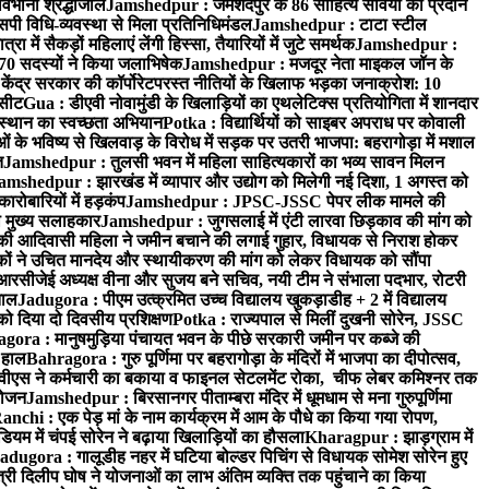
वभीनी श्रद्धांजलि
Jamshedpur : जमशेदपुर के 86 साहित्य सेवियों को प्रदान
पी विधि-व्यवस्था से मिला प्रतिनिधिमंडल
Jamshedpur : टाटा स्टील
ें सैकड़ों महिलाएं लेंगी हिस्सा, तैयारियों में जुटे समर्थक
Jamshedpur :
े 70 सदस्यों ने किया जलाभिषेक
Jamshedpur : मजदूर नेता माइकल जॉन के
ेंद्र सरकार की कॉर्पोरेटपरस्त नीतियों के खिलाफ भड़का जनाक्रोश: 10
 सीट
Gua : डीएवी नोवामुंडी के खिलाड़ियों का एथलेटिक्स प्रतियोगिता में शानदार
ंस्थान का स्वच्छता अभियान
Potka : विद्यार्थियों को साइबर अपराध पर कोवाली
 के भविष्य से खिलवाड़ के विरोध में सड़क पर उतरी भाजपा: बहरागोड़ा में मशाल
त
Jamshedpur : तुलसी भवन में महिला साहित्यकारों का भव्य सावन मिलन
amshedpur : झारखंड में व्यापार और उद्योग को मिलेगी नई दिशा, 1 अगस्त को
ारोबारियों में हड़कंप
Jamshedpur : JPSC-JSSC पेपर लीक मामले की
का मुख्य सलाहकार
Jamshedpur : जुगसलाई में एंटी लारवा छिड़काव की मांग को
की आदिवासी महिला ने जमीन बचाने की लगाई गुहार, विधायक से निराश होकर
ं ने उचित मानदेय और स्थायीकरण की मांग को लेकर विधायक को सौंपा
सीजेई अध्यक्ष वीना और सुजय बने सचिव, नयी टीम ने संभाला पदभार, रोटरी
ताल
Jadugora : पीएम उत्क्रमित उच्च विद्यालय खुकड़ाडीह + 2 में विद्यालय
 को दिया दो दिवसीय प्रशिक्षण
Potka : राज्यपाल से मिलीं दुखनी सोरेन, JSSC
ora : मानुषमुड़िया पंचायत भवन के पीछे सरकारी जमीन पर कब्जे की
 हाल
Bahragora : गुरु पूर्णिमा पर बहरागोड़ा के मंदिरों में भाजपा का दीपोत्सव,
ीएस ने कर्मचारी का बकाया व फाइनल सेटलमेंट रोका, चीफ लेबर कमिश्नर तक
आयोजन
Jamshedpur : बिरसानगर पीताम्बरा मंदिर में धूमधाम से मना गुरुपूर्णिमा
anchi : एक पेड़ मां के नाम कार्यक्रम में आम के पौधे का किया गया रोपण,
म में चंपई सोरेन ने बढ़ाया खिलाड़ियों का हौसला
Kharagpur : झाड़ग्राम में
adugora : गालूडीह नहर में घटिया बोल्डर पिचिंग से विधायक सोमेश सोरेन हुए
री दिलीप घोष ने योजनाओं का लाभ अंतिम व्यक्ति तक पहुंचाने का किया