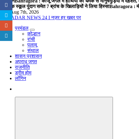
आवेदन
Bahragora : काजू जंगल में हाथियों की धमक से मानुषमुड़िया में दहशत,
पब्लिक स्कूल पुंदाग समेत 7 ब्रांच के खिलाड़ियों ने लिया हिस्सा
Bahragora : मौदा
Fri. Aug 7th, 2026
प्रमंडल
नज़र हर खबर पर
कोल्हान
रांची
पलामू
संथाल
शासन प्रशासन
अपराध जगत
राजनीति
ड्रीम होम
लॉगिन