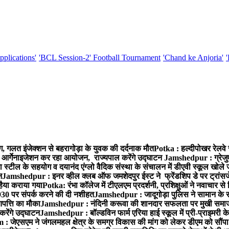
pplications'
'BCL Session-2' Football Tournament
'Chand ke Anjoria'
, गलत इंजेक्शन से बहरागोड़ा के युवक की दर्दनाक मौत
Potka : हल्दीपोखर रेलवे 
च आर्गेनाइजेशन कर रहा आयोजन, राज्यपाल करेंगे उद्घाटन
Jamshedpur : ग्रेजु
ा स्टील के सहयोग व दयानंद एंग्लो वैदिक संस्था के संचालन में डीएवी स्कूल खोले ज
न
Jamshedpur : इनर व्हील क्लब ऑफ जमशेदपुर ईस्ट ने फ्रेंडशिप डे पर ट्रांस
हैया कराया गया
Potka: रंभा कॉलेज में टीएलएम प्रदर्शनी, प्रशिक्षुओं ने नवाचार स
30 पर संपर्क करने की दी नशीहत
Jamshedpur : जादूगोड़ा पुलिस ने सामान के 
पत्ति का मौका
Jamshedpur : नंदिनी करूवा की शानदार सफलता पर मुखी समाज क
करेंगे उद्घाटन
Jamshedpur : बॉल्डविन फार्म एरिया हाई स्कूल में प्री-प्राइमरी के
 जेएसएम ने जंगलमहल क्षेत्र के समग्र विकास की मांग को लेकर डीएम को सौंपा मु