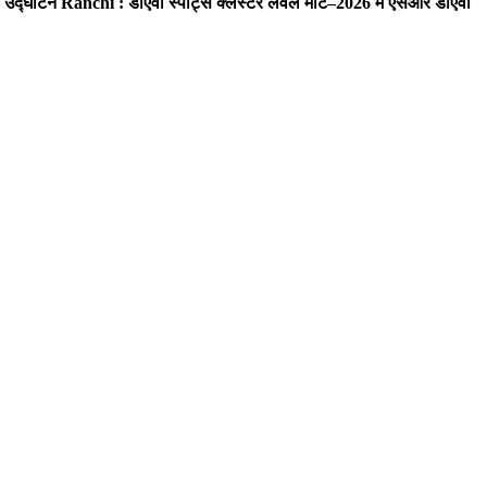
ा उद्घाटन
Ranchi : डीएवी स्पोर्ट्स क्लस्टर लेवल मीट–2026 में एसआर डीएवी