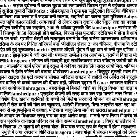
ंध्या में बाबा श्याम के भजनों की रसधार में खुब झूमे श्रद्धालु
Jamshedpur : आर
otka : सड़क दुर्घटना में घायल युवक को समाजसेवी किशन गुप्ता ने पहुंचाया अस्प
 सुनीता कुमारी सिंह
Potka : सीडब्ल्यूएस ने फूड एंड न्यूट्रिशन सिस्टम्स चैंपियंस
बासिला तक बरसात में सड़क बनी तालाब, राहगिरों का चलना हुआ मुश्किल
Bahgrag
ायत पहुँचे एलआरडीसी: आंगनवाड़ी से लेकर राशन दुकान और स्कूल तक का परखा
ेपीएस बारीडीह का सहयोग, 200 से अधिक पुस्तकें भेंट
Jamshedpur नरभेराम टीव
 सिंहभूम के 50 खिलाड़ी होंगे शामिल, बिरसा मुंडा फुटबॉल स्टेडियम में होना है 
 पर चर्चा, ग्रामीण क्षेत्रों को नशामुक्त बनाने के लिए चलेगा जागरूकता अभियान
R
ा के दम पर विनित वॉरियर्स बना ‘बीसीएल सेशन-2’ का चैंपियन, वीणापाणि स्टेडिय
ल ऐप की हुई शुरूआत
Ranchi : एसआर डीएवी पुंदाग में धूम धाम से मनी गुरु पूर्णिमा
J
am : झाड़ग्राम में ‘जी राम जी’ पंचायत सम्मेलन का आयोजन, ग्रामीण विकास मंत्
ाना
Bahragora : संगठन की मजबूती,बूथ सशक्तिकरण तथा रविदास जयंती को लेकर
 बाल्डविन फार्म एरिया हाई स्कूल में करियर काउंसलिंग सत्र आयोजित, भविष्य की राह
वक्ता ने हेमंत सोरेन को बताया धोखेबाज
Jamshedpur : बिष्टुपुर तुलसी भवन में 
 राइट्स एंड एंटी करप्शन सोशल जस्टिस संगठन ने शहीदों को अर्पित की श्रद्धा
ातार बारिश से कच्चे मकान की दीवार ढही, परिवार दहशत में
Gua : लगातार बारिश से
क्रम का आयोजन
Bahragora : बहरागोड़ा में बिजली चोरों पर विद्युत विभाग का कड़ा 
म्मानित
Jamshedpur : प्राइवेट कंपनी की तरह काम कर रहा मानगो नगर निगम : 
ति विशेष कैंप, खदान श्रमिकों के बच्चों को मिलेगा सरकारी योजना का लाभ
Bahragora
से में सेल कर्मी की मौत का खुलासा, आरोपी गिरफ्तार, बिना लाइसेंस चला रहा था
क से मानुषमुड़िया में दहशत, मटिहाना-चाकुलिया मार्ग पर खतरा
Jamshedpur : पूर्
आधार पर विधायक सरयू राय का बड़ा आरोप कहा, मानगो नगर निगम में पार्षद क
रान प्रत्येक दानदाता परिवार का होगा सम्मान
Jamshedpur : विप्र फाउंडेशन ने 
िलाफ 27 जुलाई को हल्ला बोल, विधायक सरयू राय के नेतृत्व में होगा महाधरना
 स्मृति में लगा रक्तदान शिविर
Bahragora : बहरागोड़ा में संगठन मजबूती को लेकर