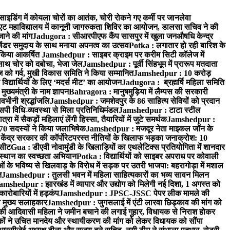
साइडिंग में कोयला चोरों का आतंक, चोरी रोकने गए कर्मी पर जानलेवा
एट महाविद्यालय में कानूनी जागरुकता शिविर का आयोजन, डालसा सचिव ने की
ाने की मांग
Jadugora : सीआरपीएफ कैंप सासपुर में खुला जनऔषधि केन्द्र
जेंडर समुदाय के साथ मनाया अपनत्व का उत्सव
Potka : लगातार हो रही बारिश के
े किया आकर्षित
Jamshedpur : साइबर क्राइम पर करीम सिटी कॉलेज में
साथ चोर को दबोचा, भेजा जेल
Jamshedpur : पूर्वी सिंहभूम में प्रारूप मतदाता
ो गर्व, मुखी विकास समिति ने किया सम्मानित
Jamshedpur : 10 करोड़
 विद्यार्थियों के लिए ‘मदर्स मीट’ का आयोजन
Jadugora : ब्रह्मर्षि महिला समिति
ख्यमंत्री के नाम ज्ञापन
Bahragora : मानुषमुड़िया में लैम्पस की सरकारी
वभीनी श्रद्धांजलि
Jamshedpur : जमशेदपुर के 86 साहित्य सेवियों को प्रदान
पी विधि-व्यवस्था से मिला प्रतिनिधिमंडल
Jamshedpur : टाटा स्टील
ें सैकड़ों महिलाएं लेंगी हिस्सा, तैयारियों में जुटे समर्थक
Jamshedpur :
े 70 सदस्यों ने किया जलाभिषेक
Jamshedpur : मजदूर नेता माइकल जॉन के
ेंद्र सरकार की कॉर्पोरेटपरस्त नीतियों के खिलाफ भड़का जनाक्रोश: 10
 सीट
Gua : डीएवी नोवामुंडी के खिलाड़ियों का एथलेटिक्स प्रतियोगिता में शानदार
ंस्थान का स्वच्छता अभियान
Potka : विद्यार्थियों को साइबर अपराध पर कोवाली
 के भविष्य से खिलवाड़ के विरोध में सड़क पर उतरी भाजपा: बहरागोड़ा में मशाल
त
Jamshedpur : तुलसी भवन में महिला साहित्यकारों का भव्य सावन मिलन
amshedpur : झारखंड में व्यापार और उद्योग को मिलेगी नई दिशा, 1 अगस्त को
ारोबारियों में हड़कंप
Jamshedpur : JPSC-JSSC पेपर लीक मामले की
का मुख्य सलाहकार
Jamshedpur : जुगसलाई में एंटी लारवा छिड़काव की मांग को
की आदिवासी महिला ने जमीन बचाने की लगाई गुहार, विधायक से निराश होकर
ं ने उचित मानदेय और स्थायीकरण की मांग को लेकर विधायक को सौंपा