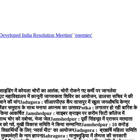
'Developed India Resolution Meeting'
'enemies'
साइडिंग में कोयला चोरों का आतंक, चोरी रोकने गए कर्मी पर जानलेवा
एट महाविद्यालय में कानूनी जागरुकता शिविर का आयोजन, डालसा सचिव ने की
ाने की मांग
Jadugora : सीआरपीएफ कैंप सासपुर में खुला जनऔषधि केन्द्र
जेंडर समुदाय के साथ मनाया अपनत्व का उत्सव
Potka : लगातार हो रही बारिश के
े किया आकर्षित
Jamshedpur : साइबर क्राइम पर करीम सिटी कॉलेज में
साथ चोर को दबोचा, भेजा जेल
Jamshedpur : पूर्वी सिंहभूम में प्रारूप मतदाता
ो गर्व, मुखी विकास समिति ने किया सम्मानित
Jamshedpur : 10 करोड़
 विद्यार्थियों के लिए ‘मदर्स मीट’ का आयोजन
Jadugora : ब्रह्मर्षि महिला समिति
ख्यमंत्री के नाम ज्ञापन
Bahragora : मानुषमुड़िया में लैम्पस की सरकारी