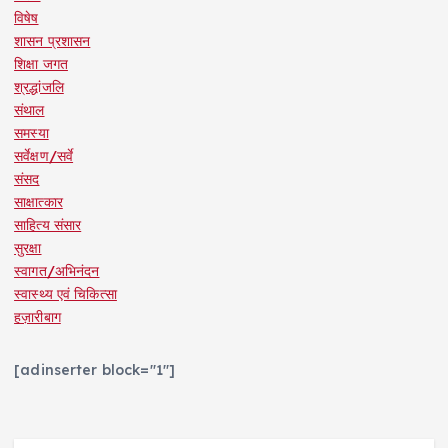
विषेष
शासन प्रशासन
शिक्षा जगत
श्रद्धांजलि
संथाल
समस्या
सर्वेक्षण/सर्वे
संसद
साक्षात्कार
साहित्य संसार
सुरक्षा
स्वागत/अभिनंदन
स्वास्थ्य एवं चिकित्सा
हज़ारीबाग
[adinserter block="1"]