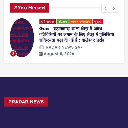
You Missed
 प्रशासन
सुरक्षा
धर्म समाज
स्वास्थ्य एवं चिकित्सा
षेत्र में अवैध
Ranchi : प्राकृतिक चिकित्सा
ए क्षेत्र में पुलिसिया
को स्वस्थ जीवन की राह दिखा 
: वालेश्वर उराँव
पांडे
4
RADAR NEWS 24
August 8, 2026
3
RADAR NEWS