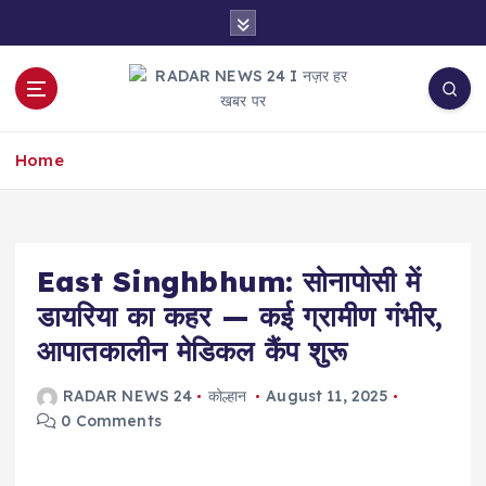
S
k
i
p
t
नज़र हर खबर पर
o
Home
c
o
n
t
e
East Singhbhum: सोनापोसी में
n
डायरिया का कहर — कई ग्रामीण गंभीर,
t
आपातकालीन मेडिकल कैंप शुरू
RADAR NEWS 24
कोल्हान
August 11, 2025
0 Comments