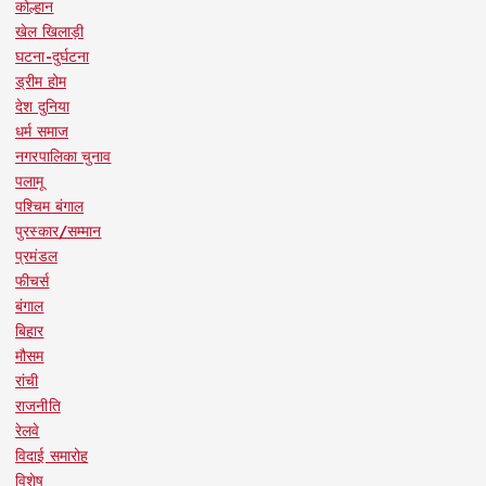
कोल्हान
खेल खिलाड़ी
घटना-दुर्घटना
ड्रीम होम
देश दुनिया
धर्म समाज
नगरपालिका चुनाव
पलामू
पश्चिम बंगाल
पुरस्कार/सम्मान
प्रमंडल
फीचर्स
बंगाल
बिहार
मौसम
रांची
राजनीति
रेलवे
विदाई समारोह
विशेष