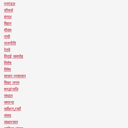
प्रमंडल
फीचर्स
बंगाल
बिहार
मौसम
रांची
राजनीति
रेलवे
विदाई समारोह
विशेष
विषेष
शासन प्रशासन
शिक्षा जगत
श्रद्धांजलि
संथाल
समस्या
सर्वेक्षण/सर्वे
संसद
साक्षात्कार