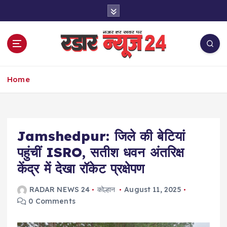
S
k
i
p
t
o
नज़र हर खबर पर
c
Home
o
n
t
e
Jamshedpur: जिले की बेटियां
n
t
पहुंचीं ISRO, सतीश धवन अंतरिक्ष
केंद्र में देखा रॉकेट प्रक्षेपण
RADAR NEWS 24
कोल्हान
August 11, 2025
0 Comments