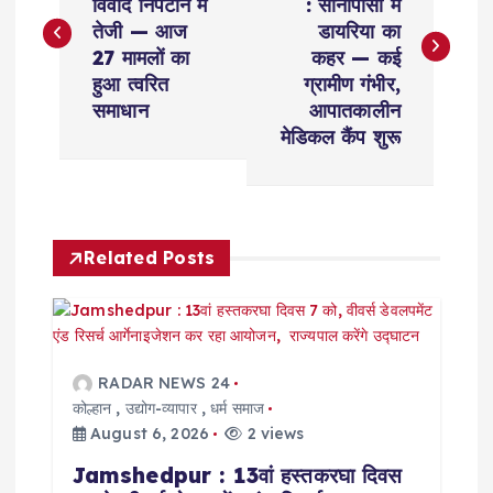
विवाद निपटान में
: सोनापोसी में
s
तेजी — आज
डायरिया का
27 मामलों का
कहर — कई
t
हुआ त्वरित
ग्रामीण गंभीर,
समाधान
आपातकालीन
n
मेडिकल कैंप शुरू
a
v
Related Posts
i
g
RADAR NEWS 24
a
कोल्हान
,
उद्योग-व्यापार
,
धर्म समाज
August 6, 2026
2 views
t
Jamshedpur : 13वां हस्तकरघा दिवस