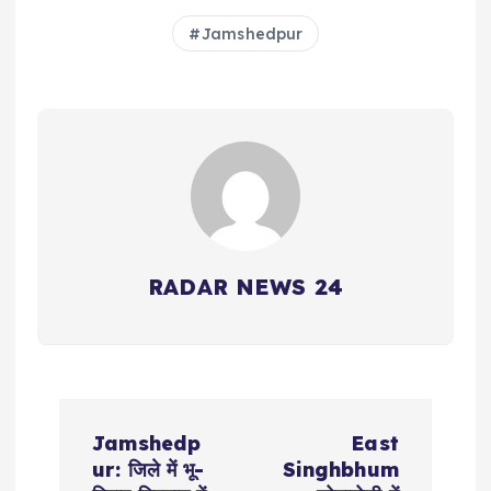
Jamshedpur
RADAR NEWS 24
P
Jamshedp
East
o
ur: जिले में भू-
Singhbhum