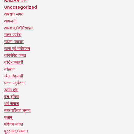
RADAR दर्पण
Uncategorized
अपराध जगत
आगजनी
आरक्षण/डोमिसाइल
उत्तर प्रदेश
उद्योग-व्यापार
कला एवं मनोरंजन
कॉरपोरेट जगत
कोर्ट-कचहरी
कोल्हान
खेल खिलाड़ी
घटना-दुर्घटना
ड्रीम होम
देश दुनिया
धर्म समाज
नगरपालिका चुनाव
पलामू
पश्चिम बंगाल
पुरस्कार/सम्मान