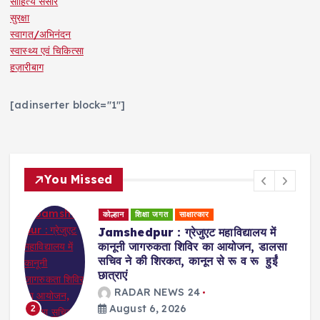
साहित्य संसार
सुरक्षा
स्वागत/अभिनंदन
स्वास्थ्य एवं चिकित्सा
हज़ारीबाग
[adinserter block="1"]
You Missed
कोल्हान
धर्म समाज
शिक्षा जगत
Badajamda : बड़ा जामदा क्षेत्र में टाटा
स्टील के सहयोग व दयानंद एंग्लो वैदिक संस्था
के संचालन में डीएवी स्कूल खोले जाने की मांग
RADAR NEWS 24
August 6, 2026
3