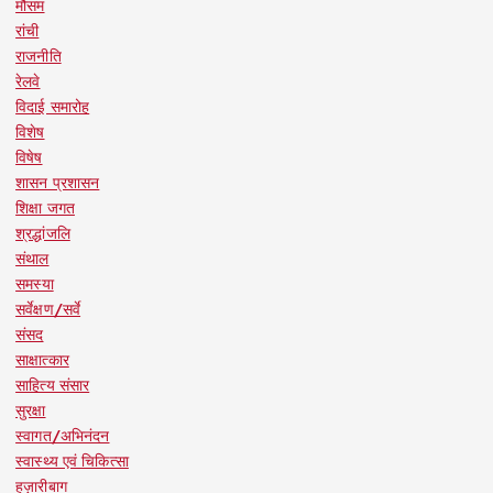
मौसम
रांची
राजनीति
रेलवे
विदाई समारोह
विशेष
विषेष
शासन प्रशासन
शिक्षा जगत
श्रद्धांजलि
संथाल
समस्या
सर्वेक्षण/सर्वे
संसद
साक्षात्कार
साहित्य संसार
सुरक्षा
स्वागत/अभिनंदन
स्वास्थ्य एवं चिकित्सा
हज़ारीबाग