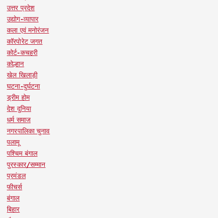
उत्तर प्रदेश
उद्योग-व्यापार
कला एवं मनोरंजन
कॉरपोरेट जगत
कोर्ट-कचहरी
कोल्हान
खेल खिलाड़ी
घटना-दुर्घटना
ड्रीम होम
देश दुनिया
धर्म समाज
नगरपालिका चुनाव
पलामू
पश्चिम बंगाल
पुरस्कार/सम्मान
प्रमंडल
फीचर्स
बंगाल
बिहार