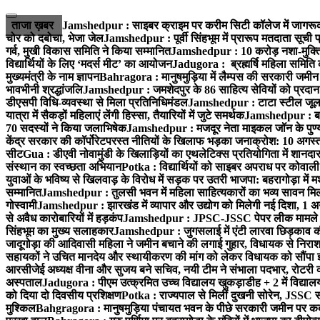
Skip
to
ताजा ख़बर
Jamshedpur : साइबर क्राइम पर करीम सिटी कॉलेज में जागरूक
content
चोर को दबोचा, भेजा जेल
Jamshedpur : पूर्वी सिंहभूम में प्रारूप मतदाता सू
गर्व, मुखी विकास समिति ने किया सम्मानित
Jamshedpur : 10 करोड़ नशा-मुक्ति प
विद्यार्थियों के लिए ‘मदर्स मीट’ का आयोजन
Jadugora : ब्रह्मर्षि महिला समिति 
मुख्यमंत्री के नाम ज्ञापन
Bahragora : मानुषमुड़िया में लैम्पस की सरकारी जमीन 
भावभीनी श्रद्धांजलि
Jamshedpur : जमशेदपुर के 86 साहित्य सेवियों को प्रदान कि
डीएसपी विधि-व्यवस्था से मिला प्रतिनिधिमंडल
Jamshedpur : टाटा स्टील जूलॉजिक
यात्रा में सैकड़ों महिलाएं लेंगी हिस्सा, तैयारियों में जुटे समर्थक
Jamshedpur : बहरा
70 सदस्यों ने किया जलाभिषेक
Jamshedpur : मजदूर नेता माइकल जॉन के पुण्
केंद्र सरकार की कॉर्पोरेटपरस्त नीतियों के खिलाफ भड़का जनाक्रोश: 10 अगस
सीट
Gua : डीएवी नोवामुंडी के खिलाड़ियों का एथलेटिक्स प्रतियोगिता में शानदा
संस्थान का स्वच्छता अभियान
Potka : विद्यार्थियों को साइबर अपराध पर कोवाल
युवाओं के भविष्य से खिलवाड़ के विरोध में सड़क पर उतरी भाजपा: बहरागोड़ा म
सम्मानित
Jamshedpur : तुलसी भवन में महिला साहित्यकारों का भव्य सावन मिलन 
गोस्वामी
Jamshedpur : झारखंड में व्यापार और उद्योग को मिलेगी नई दिशा, 1 अग
से अवैध कारोबारियों में हड़कंप
Jamshedpur : JPSC-JSSC पेपर लीक मामले की
सिंहभूम का मुख्य सलाहकार
Jamshedpur : जुगसलाई में एंटी लारवा छिड़काव की 
जादूगोड़ा की आदिवासी महिला ने जमीन बचाने की लगाई गुहार, विधायक से निरा
सहायकों ने उचित मानदेय और स्थायीकरण की मांग को लेकर विधायक को सौंपा ज
आरसीजेई अध्यक्ष वीना और सुजय बने सचिव, नयी टीम ने संभाला पदभार, रोटरी क
अस्पताल
Jadugora : पीएम उत्क्रमित उच्च विद्यालय खुकड़ाडीह + 2 में विद्यालय
को दिया दो दिवसीय प्रशिक्षण
Potka : राज्यपाल से मिलीं दुखनी सोरेन, JSSC सं
मुश्किल
Bahgragora : मानुषमुड़िया पंचायत भवन के पीछे सरकारी जमीन पर कब्ज