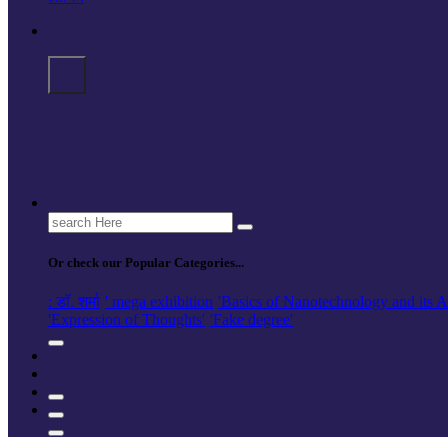
Search
for:
Or check our Popular Categories...
: डॉ. शर्मा
' mega exhibition
'Basics of Nanotechnology and its A
'Expression of Thoughts'
'Fake degree'