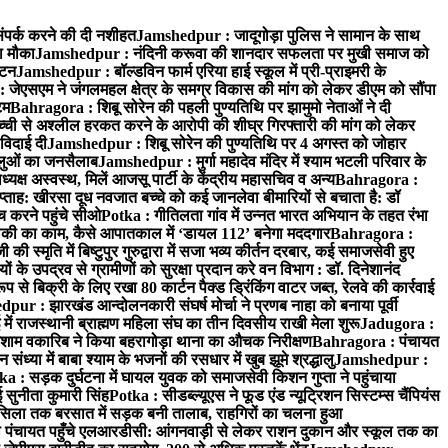
ंपर्क करने की दी नशीहत
Jamshedpur : जादूगोड़ा पुलिस ने सामान के साथ
ा मौका
Jamshedpur : नंदिनी करूवा की शानदार सफलता पर मुखी समाज को
ाटन
Jamshedpur : बॉल्डविन फार्म एरिया हाई स्कूल में प्री-प्राइमरी के
जेएसएम ने जंगलमहल क्षेत्र के समग्र विकास की मांग को लेकर डीएम को सौंपा
टम
Bahragora : शिबू सोरेन की पहली पुण्यतिथि पर झामुमो नेताओं ने दी
च्ची से अश्लील हरकत करने के आरोपी की शीघ्र गिरफ्तारी की मांग को लेकर
 विदाई दी
Jamshedpur : शिबू सोरेन की पुण्यतिथि पर 4 अगस्त को जोहार
धालुओं का जनसैलाब
Jamshedpur : मुर्गा महादेव मंदिर में श्याम भटली परिवार के
यक्ष अस्वस्थ, मिलें आजसू पार्टी के केंद्रीय महासचिव व अन्य
Bahragora :
प्ताह: खीरसा दूध नवजात बच्चे को कई जानलेवा बीमारियों से बचाता है: डॉ
 करने पहुंचे सीओ
Potka : गीतिलता गांव में उन्नत भारत अभियान के तहत रंभा
ाकी का काम, कैसे आपातकाल में ‘डायल 112’ बनेगा मददगार
Bahragora :
स्मृति में बिष्टुपुर गुरुद्वारा में सजा भव्य कीर्तन दरबार, कई समाजसेवी हुए
के उपद्रव से ग्रामीणों को सुरक्षा प्रदान करे वन विभाग : डॉ. दिनेशानंद
 से बिक्री के लिए रखा 80 कार्टन पैक्ड ड्रिंकिंग वाटर जब्त, रेलवे की कार्रवाई
ur : झारखंड आन्दोलनकारी संघर्ष मोर्चा ने प्रणब नाहा को बनाया पूर्वी
 राजस्थानी ब्राह्मण महिला संघ का तीन दिवसीय राखी मेला शुरू
Jadugora :
ाम वकारिब ने किया बहरागोड़ा थाना का औचक निरीक्षण
Bahragora : पंचायत
्या में बाबा श्याम के भजनों की रसधार में खुब झूमे श्रद्धालु
Jamshedpur :
a : सड़क दुर्घटना में घायल युवक को समाजसेवी किशन गुप्ता ने पहुंचाया
 सुनीता कुमारी सिंह
Potka : सीडब्ल्यूएस ने फूड एंड न्यूट्रिशन सिस्टम्स चैंपियंस
सिला तक बरसात में सड़क बनी तालाब, राहगिरों का चलना हुआ
ा पंचायत पहुँचे एलआरडीसी: आंगनवाड़ी से लेकर राशन दुकान और स्कूल तक का