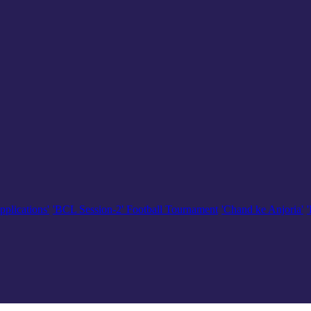
pplications'
'BCL Session-2' Football Tournament
'Chand ke Anjoria'