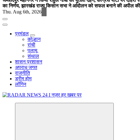
जमशेदपुर महानगर ने किया राहुल गांधी का पुतला दहन, कांग्रेस पार्टी पर दोहर
का निर्णय, झारखंड राज्य किसान सभा ने आंदोलन को सफल बनाने की अपील की
Thu. Aug 6th, 2026
प्रमंडल
कोल्हान
रांची
पलामू
संथाल
शासन प्रशासन
अपराध जगत
राजनीति
ड्रीम होम
लॉगिन
नज़र हर खबर पर