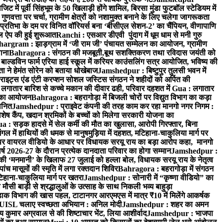
ें पूर्वी सिंहभूम के 50 खिलाड़ी होंगे शामिल, बिरसा मुंडा फुटबॉल स्टेडियम में
वत्ता पर चर्चा, ग्रामीण क्षेत्रों को नशामुक्त बनाने के लिए चलेगा जागरूकता
तिभा के दम पर विनित वॉरियर्स बना ‘बीसीएल सेशन-2’ का चैंपियन, वीणापाणि
इल ऐप की हुई शुरूआत
Ranchi : एसआर डीएवी पुंदाग में धूम धाम से मनी गुरु
hargram : झाड़ग्राम में ‘जी राम जी’ पंचायत सम्मेलन का आयोजन, ग्रामीण
ाना
Bahragora : संगठन की मजबूती,बूथ सशक्तिकरण तथा रविदास जयंती को
ल्डविन फार्म एरिया हाई स्कूल में करियर काउंसलिंग सत्र आयोजित, भविष्य की
ा ने हेमंत सोरेन को बताया धोखेबाज
Jamshedpur : बिष्टुपुर तुलसी भवन में
इट्स एंड एंटी करप्शन सोशल जस्टिस संगठन ने शहीदों को अर्पित की
ें लगातार बारिश से कच्चे मकान की दीवार ढही, परिवार दहशत में
Gua : लगातार
रम का आयोजन
Bahragora : बहरागोड़ा में बिजली चोरों पर विद्युत विभाग का कड़ा
मानित
Jamshedpur : प्राइवेट कंपनी की तरह काम कर रहा मानगो नगर निगम :
 विशेष कैंप, खदान श्रमिकों के बच्चों को मिलेगा सरकारी योजना का
a : सड़क हादसे में सेल कर्मी की मौत का खुलासा, आरोपी गिरफ्तार, बिना
 में हाथियों की धमक से मानुषमुड़िया में दहशत, मटिहाना-चाकुलिया मार्ग पर
 वायरल वीडियो के आधार पर विधायक सरयू राय का बड़ा आरोप कहा, मानगो
ष 2026-27 के दौरान प्रत्येक दानदाता परिवार का होगा सम्मान
Jamshedpur :
‘मनमानी’ के खिलाफ 27 जुलाई को हल्ला बोल, विधायक सरयू राय के नेतृत्व
पांच मासूमों की स्मृति में लगा रक्तदान शिविर
Bahragora : बहरागोड़ा में संगठन
टिहाना-चाकुलिया मार्ग पर खतरा
Jamshedpur : सोनारी में “कृष्णा वीडियो” का
ौसी बाड़ी से श्रद्धालुओं के उत्साह के साथ निकली भव्य बाहुड़ा
ाक विभाग की खास पहल, टाटानगर आरएमएस में मात्र ₹10 में मिलेंगे आकर्षक
UISL चलाए स्वच्छता अभियान : अनिल मोदी
Jamshedpur : शहर का अमन
 कुमार अग्रवाल से की शिष्टाचार भेंट, लिया आशीर्वाद
Jamshedpur : भाजपा