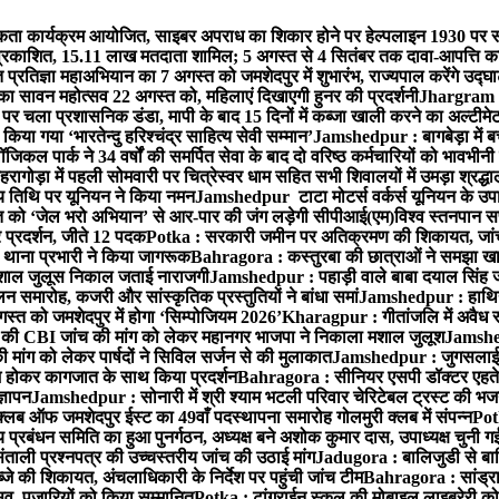
ता कार्यक्रम आयोजित, साइबर अपराध का शिकार होने पर हेल्पलाइन 1930 पर स
ची प्रकाशित, 15.11 लाख मतदाता शामिल; 5 अगस्त से 4 सितंबर तक दावा-आपत्ति क
्रतिज्ञा महाअभियान का 7 अगस्त को जमशेदपुर में शुभारंभ, राज्यपाल करेंगे उद्घ
का सावन महोत्सव 22 अगस्त को, महिलाएं दिखाएगी हुनर की प्रदर्शनी
Jhargram : 
पर चला प्रशासनिक डंडा, मापी के बाद 15 दिनों में कब्जा खाली करने का अल्टीमे
या गया ‘भारतेन्दु हरिश्चंद्र साहित्य सेवी सम्मान’
Jamshedpur : बागबेड़ा में ब
ल पार्क ने 34 वर्षों की समर्पित सेवा के बाद दो वरिष्ठ कर्मचारियों को भावभीनी
गोड़ा में पहली सोमवारी पर चित्रेस्वर धाम सहित सभी शिवालयों में उमड़ा श्रद्
य तिथि पर यूनियन ने किया नमन
Jamshedpur टाटा मोटर्स वर्कर्स यूनियन के उपाध्
्त को ‘जेल भरो अभियान’ से आर-पार की जंग लड़ेगी सीपीआई(एम)
विश्व स्तनपान स
र प्रदर्शन, जीते 12 पदक
Potka : सरकारी जमीन पर अतिक्रमण की शिकायत, जांच
ी थाना प्रभारी ने किया जागरूक
Bahragora : कस्तुरबा की छात्राओं ने समझा ख
ें मशाल जुलूस निकाल जताई नाराजगी
Jamshedpur : पहाड़ी वाले बाबा दयाल सिंह जी की 
समारोह, कजरी और सांस्कृतिक प्रस्तुतियों ने बांधा समां
Jamshedpur : हाथियों 
स्त को जमशेदपुर में होगा ‘सिम्पोजियम 2026’
Kharagpur : गीतांजलि में अवैध रूप
 CBI जांच की मांग को लेकर महानगर भाजपा ने निकाला मशाल जुलूश
Jamshedp
मांग को लेकर पार्षदों ने सिविल सर्जन से की मुलाकात
Jamshedpur : जुगसलाई में
श होकर कागजात के साथ किया प्रदर्शन
Bahragora : सीनियर एसपी डॉक्टर एहतेश
्ञापन
Jamshedpur : सोनारी में श्री श्याम भटली परिवार चेरिटेबल ट्रस्ट की भजन संध
्लब ऑफ जमशेदपुर ईस्ट का 49वाँ पदस्थापना समारोह गोलमुरी क्लब में संपन्न
Potk
 प्रबंधन समिति का हुआ पुनर्गठन, अध्यक्ष बने अशोक कुमार दास, उपाध्यक्ष चुनी गई
ताली प्रश्नपत्र की उच्चस्तरीय जांच की उठाई मांग
Jadugora : बालिजुडी से बा
े की शिकायत, अंचलाधिकारी के निर्देश पर पहुंची जांच टीम
Bahragora : सांड्र
्सव, पुजारियों को किया सम्मानित
Potka : टांगराईन स्कूल की मोबाइल लाइब्रेरी को