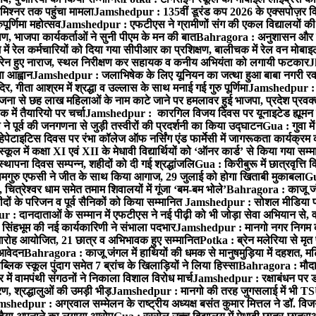
मिश्नर तक पहुंचा मामला
Jamshedpur : 135वीं डूरंड कप 2026 के एक्सपोज़र विजिट म
ूर्णिमा महोत्सव
Jamshedpur : एफटीएस ने ग्रामीणों संग की एकल विद्यालयों की गुण
पण, भाजपा कार्यकर्ताओं ने सुनी पीएम के मन की बात
Bahragora : अनुशासन और प्र
ें रेल कर्मचारियों को दिया गया सीपीआर का प्रशिक्षण, बालीचक में रेल वन मोबा
सोरेन हुए नाराज, स्थल निरीक्षण कर सहायक व कनीय अभियंता को लगायी फटकार
J
ा आह्वान
Jamshedpur : जलाभिषेक के लिए यूनियन का जत्था हुआ बाबा नगरी रव
र, गीता आश्रम में श्रद्धा व उल्लास के साथ मनाई गई गुरु पूर्णिमा
Jamshedpur : बा
ना से छह लाख महिलाओं के नाम काटे जाने पर हमलावर हुई भाजपा, प्रदेश प्रवक्त
में तैयारियो पर चर्चा
Jamshedpur : कारगिल विजय दिवस पर यूनाइटेड ह्यूमन रा
पूर्व की जनगणना से जुड़ी तस्वीरों की प्रदर्शनी का किया उद्घाटन
Gua : गुवा म
हेपेटाइटिस दिवस पर रंभा कॉलेज ऑफ नर्सिंग एंड फार्मेसी में जागरूकता कार्यक्
ूल में कक्षा XI एवं XII के मेधावी विद्यार्थियों को ‘ऑनर कार्ड’ से किया गया सम्
्थापना दिवस सम्पन्न, शहीदों को दी गई श्रद्धांजलि
Gua : किरीबुरू में छात्रवृत्ति
समगुरु एफसी ने जीत के साथ किया आगाज, 29 जुलाई को होगा खिताबी मुकाबला
Gu
त्रेश्वर धाम समेत तमाम शिवालयों में गूंजा ‘बम-बम भोले’
Bahragora : काजू जंगल
ों के परिजन व पूर्व सैनिकों को किया सम्मानित
Jamshedpur : सोशल मीडिया पर
: दानदाताओं के सम्मान में एफटीएस ने नई पीढ़ी को भी जोड़ा सेवा अभियान से, वर्
सिंहभूम की नई कार्यकारिणी ने संभाला पदभार
Jamshedpur : मानगो नगर निगम की 
मारोह आयोजित, 21 छात्र व अभिभावक हुए सम्मानित
Potka : ब्रेन मलेरिया से मृत 
 आवेदन
Bahragora : काजू जंगल में हाथियों की धमक से मानुषमुड़िया में दहशत, म
िक स्कूल पुंदाग समेत 7 ब्रांच के खिलाड़ियों ने लिया हिस्सा
Bahragora : मौदा म
में वामपंथी संगठनों ने निकाला विशाल विरोध मार्च
Jamshedpur : रक्षाबंधन पर ड
, श्रद्धालुओं की उमड़ी भीड़
Jamshedpur : मानगो की तरह जुगसलाई में भी TS
shedpur : अग्रवाल सम्मेलन के राष्ट्रीय अध्यक्ष बसंत कुमार मित्तल ने डॉ. विजय