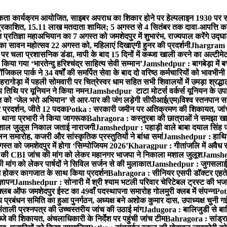
ता कार्यक्रम आयोजित, साइबर अपराध का शिकार होने पर हेल्पलाइन 1930 पर स
ची प्रकाशित, 15.11 लाख मतदाता शामिल; 5 अगस्त से 4 सितंबर तक दावा-आपत्ति क
्रतिज्ञा महाअभियान का 7 अगस्त को जमशेदपुर में शुभारंभ, राज्यपाल करेंगे उद्घ
का सावन महोत्सव 22 अगस्त को, महिलाएं दिखाएगी हुनर की प्रदर्शनी
Jhargram : 
पर चला प्रशासनिक डंडा, मापी के बाद 15 दिनों में कब्जा खाली करने का अल्टीमे
या गया ‘भारतेन्दु हरिश्चंद्र साहित्य सेवी सम्मान’
Jamshedpur : बागबेड़ा में ब
ल पार्क ने 34 वर्षों की समर्पित सेवा के बाद दो वरिष्ठ कर्मचारियों को भावभीनी
गोड़ा में पहली सोमवारी पर चित्रेस्वर धाम सहित सभी शिवालयों में उमड़ा श्रद्
य तिथि पर यूनियन ने किया नमन
Jamshedpur टाटा मोटर्स वर्कर्स यूनियन के उपाध्
्त को ‘जेल भरो अभियान’ से आर-पार की जंग लड़ेगी सीपीआई(एम)
विश्व स्तनपान स
र प्रदर्शन, जीते 12 पदक
Potka : सरकारी जमीन पर अतिक्रमण की शिकायत, जांच
ी थाना प्रभारी ने किया जागरूक
Bahragora : कस्तुरबा की छात्राओं ने समझा ख
ें मशाल जुलूस निकाल जताई नाराजगी
Jamshedpur : पहाड़ी वाले बाबा दयाल सिंह जी की 
समारोह, कजरी और सांस्कृतिक प्रस्तुतियों ने बांधा समां
Jamshedpur : हाथियों 
स्त को जमशेदपुर में होगा ‘सिम्पोजियम 2026’
Kharagpur : गीतांजलि में अवैध रूप
 CBI जांच की मांग को लेकर महानगर भाजपा ने निकाला मशाल जुलूश
Jamshedp
मांग को लेकर पार्षदों ने सिविल सर्जन से की मुलाकात
Jamshedpur : जुगसलाई में
श होकर कागजात के साथ किया प्रदर्शन
Bahragora : सीनियर एसपी डॉक्टर एहतेश
्ञापन
Jamshedpur : सोनारी में श्री श्याम भटली परिवार चेरिटेबल ट्रस्ट की भजन संध
्लब ऑफ जमशेदपुर ईस्ट का 49वाँ पदस्थापना समारोह गोलमुरी क्लब में संपन्न
Potk
 प्रबंधन समिति का हुआ पुनर्गठन, अध्यक्ष बने अशोक कुमार दास, उपाध्यक्ष चुनी गई
ताली प्रश्नपत्र की उच्चस्तरीय जांच की उठाई मांग
Jadugora : बालिजुडी से बा
े की शिकायत, अंचलाधिकारी के निर्देश पर पहुंची जांच टीम
Bahragora : सांड्र