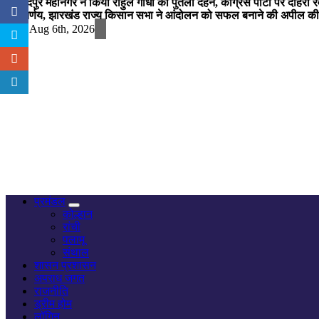
जमशेदपुर महानगर ने किया राहुल गांधी का पुतला दहन, कांग्रेस पार्टी पर दोहर
का निर्णय, झारखंड राज्य किसान सभा ने आंदोलन को सफल बनाने की अपील की
Thu. Aug 6th, 2026
नज़र हर खबर पर
प्रमंडल
कोल्हान
रांची
पलामू
संथाल
शासन प्रशासन
अपराध जगत
राजनीति
ड्रीम होम
लॉगिन