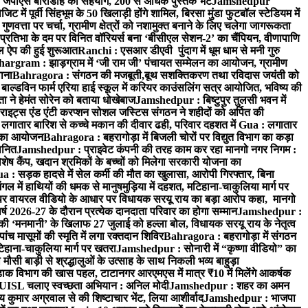
 जेपीएस बारीडीह का सहयोग, 200 से अधिक पुस्तकें भेंट
Jamshedpur
ें पूर्वी सिंहभूम के 50 खिलाड़ी होंगे शामिल, बिरसा मुंडा फुटबॉल स्टेडियम में
वत्ता पर चर्चा, ग्रामीण क्षेत्रों को नशामुक्त बनाने के लिए चलेगा जागरूकता
तिभा के दम पर विनित वॉरियर्स बना ‘बीसीएल सेशन-2’ का चैंपियन, वीणापाणि
इल ऐप की हुई शुरूआत
Ranchi : एसआर डीएवी पुंदाग में धूम धाम से मनी गुरु
hargram : झाड़ग्राम में ‘जी राम जी’ पंचायत सम्मेलन का आयोजन, ग्रामीण
ाना
Bahragora : संगठन की मजबूती,बूथ सशक्तिकरण तथा रविदास जयंती को
ल्डविन फार्म एरिया हाई स्कूल में करियर काउंसलिंग सत्र आयोजित, भविष्य की
ा ने हेमंत सोरेन को बताया धोखेबाज
Jamshedpur : बिष्टुपुर तुलसी भवन में
इट्स एंड एंटी करप्शन सोशल जस्टिस संगठन ने शहीदों को अर्पित की
ें लगातार बारिश से कच्चे मकान की दीवार ढही, परिवार दहशत में
Gua : लगातार
रम का आयोजन
Bahragora : बहरागोड़ा में बिजली चोरों पर विद्युत विभाग का कड़ा
मानित
Jamshedpur : प्राइवेट कंपनी की तरह काम कर रहा मानगो नगर निगम :
 विशेष कैंप, खदान श्रमिकों के बच्चों को मिलेगा सरकारी योजना का
a : सड़क हादसे में सेल कर्मी की मौत का खुलासा, आरोपी गिरफ्तार, बिना
 में हाथियों की धमक से मानुषमुड़िया में दहशत, मटिहाना-चाकुलिया मार्ग पर
 वायरल वीडियो के आधार पर विधायक सरयू राय का बड़ा आरोप कहा, मानगो
ष 2026-27 के दौरान प्रत्येक दानदाता परिवार का होगा सम्मान
Jamshedpur :
‘मनमानी’ के खिलाफ 27 जुलाई को हल्ला बोल, विधायक सरयू राय के नेतृत्व
पांच मासूमों की स्मृति में लगा रक्तदान शिविर
Bahragora : बहरागोड़ा में संगठन
टिहाना-चाकुलिया मार्ग पर खतरा
Jamshedpur : सोनारी में “कृष्णा वीडियो” का
ौसी बाड़ी से श्रद्धालुओं के उत्साह के साथ निकली भव्य बाहुड़ा
ाक विभाग की खास पहल, टाटानगर आरएमएस में मात्र ₹10 में मिलेंगे आकर्षक
UISL चलाए स्वच्छता अभियान : अनिल मोदी
Jamshedpur : शहर का अमन
 कुमार अग्रवाल से की शिष्टाचार भेंट, लिया आशीर्वाद
Jamshedpur : भाजपा