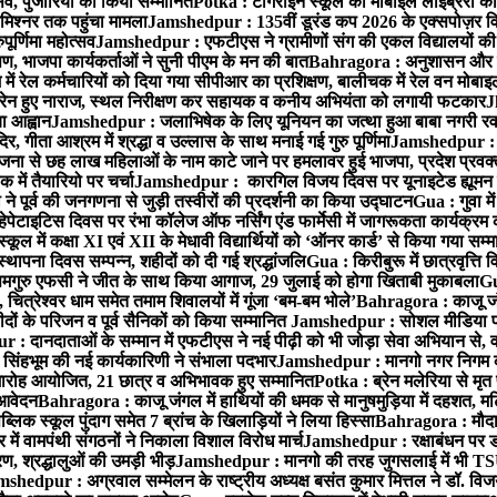
्सव, पुजारियों को किया सम्मानित
Potka : टांगराईन स्कूल की मोबाइल लाइब्रेरी को
मिश्नर तक पहुंचा मामला
Jamshedpur : 135वीं डूरंड कप 2026 के एक्सपोज़र विजिट म
ूर्णिमा महोत्सव
Jamshedpur : एफटीएस ने ग्रामीणों संग की एकल विद्यालयों की गुण
पण, भाजपा कार्यकर्ताओं ने सुनी पीएम के मन की बात
Bahragora : अनुशासन और प्र
ें रेल कर्मचारियों को दिया गया सीपीआर का प्रशिक्षण, बालीचक में रेल वन मोबा
सोरेन हुए नाराज, स्थल निरीक्षण कर सहायक व कनीय अभियंता को लगायी फटकार
J
ा आह्वान
Jamshedpur : जलाभिषेक के लिए यूनियन का जत्था हुआ बाबा नगरी रव
र, गीता आश्रम में श्रद्धा व उल्लास के साथ मनाई गई गुरु पूर्णिमा
Jamshedpur : बा
ना से छह लाख महिलाओं के नाम काटे जाने पर हमलावर हुई भाजपा, प्रदेश प्रवक्त
में तैयारियो पर चर्चा
Jamshedpur : कारगिल विजय दिवस पर यूनाइटेड ह्यूमन रा
पूर्व की जनगणना से जुड़ी तस्वीरों की प्रदर्शनी का किया उद्घाटन
Gua : गुवा म
हेपेटाइटिस दिवस पर रंभा कॉलेज ऑफ नर्सिंग एंड फार्मेसी में जागरूकता कार्यक्
ूल में कक्षा XI एवं XII के मेधावी विद्यार्थियों को ‘ऑनर कार्ड’ से किया गया सम्
्थापना दिवस सम्पन्न, शहीदों को दी गई श्रद्धांजलि
Gua : किरीबुरू में छात्रवृत्ति
समगुरु एफसी ने जीत के साथ किया आगाज, 29 जुलाई को होगा खिताबी मुकाबला
Gu
त्रेश्वर धाम समेत तमाम शिवालयों में गूंजा ‘बम-बम भोले’
Bahragora : काजू जंगल
ों के परिजन व पूर्व सैनिकों को किया सम्मानित
Jamshedpur : सोशल मीडिया पर
: दानदाताओं के सम्मान में एफटीएस ने नई पीढ़ी को भी जोड़ा सेवा अभियान से, वर्
सिंहभूम की नई कार्यकारिणी ने संभाला पदभार
Jamshedpur : मानगो नगर निगम की 
मारोह आयोजित, 21 छात्र व अभिभावक हुए सम्मानित
Potka : ब्रेन मलेरिया से मृत 
 आवेदन
Bahragora : काजू जंगल में हाथियों की धमक से मानुषमुड़िया में दहशत, म
िक स्कूल पुंदाग समेत 7 ब्रांच के खिलाड़ियों ने लिया हिस्सा
Bahragora : मौदा म
में वामपंथी संगठनों ने निकाला विशाल विरोध मार्च
Jamshedpur : रक्षाबंधन पर ड
, श्रद्धालुओं की उमड़ी भीड़
Jamshedpur : मानगो की तरह जुगसलाई में भी TS
shedpur : अग्रवाल सम्मेलन के राष्ट्रीय अध्यक्ष बसंत कुमार मित्तल ने डॉ. विजय