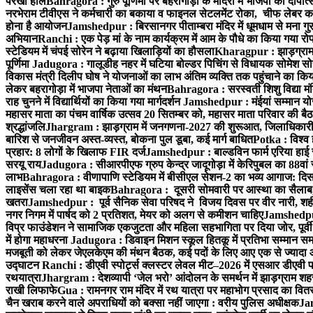
परखा हाल
Bahragora : गुरु पूर्णिमा पर बहरागोड़ा के मंदिरों में भाजपा का दीपोत
नरभेराम टीवीएस ने कर्मचारी का बकाया व फाइनल सेटलमेंट रोका, चीफ लेबर क
होना है आयोजन
Jamshedpur : बिरसानगर पीताम्बरा मंदिर में धूमधाम से मना गुरुप
अभियान
Ranchi : एक पेड़ मां के नाम कार्यक्रम में आम के पौधे का किया गया रो
स्टेडियम में चंपई सोरेन ने बढ़ाया खिलाड़ियों का हौसला
Kharagpur : झाड़ग्राम म
पूर्णिमा
Jadugora : गालूडीह नहर में घटिया बोल्डर पिचिंग से विधायक सोमेश 
विकास मंत्री दिलीप घोष ने योजनाओं का लाभ अंतिम व्यक्ति तक पहुंचाने का किय
लेकर बहरागोड़ा में भाजपा नेताओं का मंथन
Bahragora : सरस्वती शिशु विद्या मंदि
राह चुनने में विद्यार्थियों का किया गया मार्गदर्शन
Jamshedpur : मंईयां सम्मान योज
महासर माता का पंचम वार्षिक उत्सव 20 सितम्बर को, महासर माता परिवार की बैठक 
श्रद्धांजलि
Jhargram : झाड़ग्राम में जनगणना-2027 की शुरूआत, जिलाधिकारी ने 
बारिश से जनजीवन अस्त-व्यस्त, बोकना पुल डूबा, कई मार्ग बाधित
Potka : विश्व 
प्रहार: 8 लोगों के खिलाफ FIR दर्ज
Jamshedpur : बाल्डविन फार्म एरिया हाई स्क
सरयू राय
Jadugora : सीआरपीएफ ग्रुप केन्द्र जादूगोड़ा में केरिपुबल का 88वां स
लाभ
Bahragora : वीणापाणि स्टेडियम में बीसीएल सेशन-2 का भव्य आगाज: दि
लाइसेंस चला रहा था बाइक
Bahragora : दूसरी सोमवारी पर आस्था का सैलाब, चि
खतरा
Jamshedpur : पूर्व सैनिक सेवा परिषद ने विजय दिवस पर वीर नारी, शहीद
नगर निगम में पार्षद को 2 प्रतिशत, मेयर को अलग से कमीशन चाहिए
Jamshedpur 
विप्र फाउंडेशन ने सामाजिक एकजुटता और महिला सहभागिता पर दिया जोर, पूर्वी 
में होगा महाधरना
Jadugora : डिवाइन मिशन स्कूल हितकू में प्रतिभा सम्मान स
मजबूती को लेकर जेएलकेएम की मंथन बैठक, कई पदों के लिए आए एक से ज्यादा
उद्घाटन
Ranchi : डीएवी स्पोर्ट्स क्लस्टर लेवल मीट–2026 में एसआर डीएवी पब्ल
रथयात्रा
Jhargram : देशव्यापी ‘जेल भरो’ आंदोलन के समर्थन में झाड़ग्राम शहर 
राखी लिफाफे
Gua : रामनगर राम मंदिर में रथ यात्रा पर महाभोग प्रसाद का वितरण
चैन खराब करने वाले अपराधियों को बक्सा नहीं जाएगा : वरीय पुलिस अधीक्षक
Jam