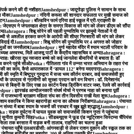
ंपर्क करने की दी नशीहत
Jamshedpur : जादूगोड़ा पुलिस ने सामान के साथ
ा मौका
Jamshedpur : नंदिनी करूवा की शानदार सफलता पर मुखी समाज को
ाटन
Jamshedpur : बॉल्डविन फार्म एरिया हाई स्कूल में प्री-प्राइमरी के
जेएसएम ने जंगलमहल क्षेत्र के समग्र विकास की मांग को लेकर डीएम को सौंपा
टम
Bahragora : शिबू सोरेन की पहली पुण्यतिथि पर झामुमो नेताओं ने दी
च्ची से अश्लील हरकत करने के आरोपी की शीघ्र गिरफ्तारी की मांग को लेकर
 विदाई दी
Jamshedpur : शिबू सोरेन की पुण्यतिथि पर 4 अगस्त को जोहार
धालुओं का जनसैलाब
Jamshedpur : मुर्गा महादेव मंदिर में श्याम भटली परिवार के
यक्ष अस्वस्थ, मिलें आजसू पार्टी के केंद्रीय महासचिव व अन्य
Bahragora :
प्ताह: खीरसा दूध नवजात बच्चे को कई जानलेवा बीमारियों से बचाता है: डॉ
 करने पहुंचे सीओ
Potka : गीतिलता गांव में उन्नत भारत अभियान के तहत रंभा
ाकी का काम, कैसे आपातकाल में ‘डायल 112’ बनेगा मददगार
Bahragora :
स्मृति में बिष्टुपुर गुरुद्वारा में सजा भव्य कीर्तन दरबार, कई समाजसेवी हुए
के उपद्रव से ग्रामीणों को सुरक्षा प्रदान करे वन विभाग : डॉ. दिनेशानंद
 से बिक्री के लिए रखा 80 कार्टन पैक्ड ड्रिंकिंग वाटर जब्त, रेलवे की कार्रवाई
ur : झारखंड आन्दोलनकारी संघर्ष मोर्चा ने प्रणब नाहा को बनाया पूर्वी
 राजस्थानी ब्राह्मण महिला संघ का तीन दिवसीय राखी मेला शुरू
Jadugora :
ाम वकारिब ने किया बहरागोड़ा थाना का औचक निरीक्षण
Bahragora : पंचायत
्या में बाबा श्याम के भजनों की रसधार में खुब झूमे श्रद्धालु
Jamshedpur :
a : सड़क दुर्घटना में घायल युवक को समाजसेवी किशन गुप्ता ने पहुंचाया
 सुनीता कुमारी सिंह
Potka : सीडब्ल्यूएस ने फूड एंड न्यूट्रिशन सिस्टम्स चैंपियंस
सिला तक बरसात में सड़क बनी तालाब, राहगिरों का चलना हुआ
ा पंचायत पहुँचे एलआरडीसी: आंगनवाड़ी से लेकर राशन दुकान और स्कूल तक का
 जेपीएस बारीडीह का सहयोग, 200 से अधिक पुस्तकें भेंट
Jamshedpur