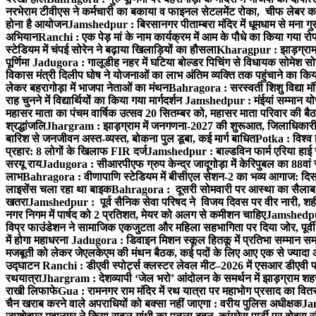
नरभेराम टीवीएस ने कर्मचारी का बकाया व फाइनल सेटलमेंट रोका, चीफ लेबर क
होना है आयोजन
Jamshedpur : बिरसानगर पीताम्बरा मंदिर में धूमधाम से मना गुरुप
अभियान
Ranchi : एक पेड़ मां के नाम कार्यक्रम में आम के पौधे का किया गया रो
स्टेडियम में चंपई सोरेन ने बढ़ाया खिलाड़ियों का हौसला
Kharagpur : झाड़ग्राम म
पूर्णिमा
Jadugora : गालूडीह नहर में घटिया बोल्डर पिचिंग से विधायक सोमेश 
विकास मंत्री दिलीप घोष ने योजनाओं का लाभ अंतिम व्यक्ति तक पहुंचाने का किय
लेकर बहरागोड़ा में भाजपा नेताओं का मंथन
Bahragora : सरस्वती शिशु विद्या मंदि
राह चुनने में विद्यार्थियों का किया गया मार्गदर्शन
Jamshedpur : मंईयां सम्मान योज
महासर माता का पंचम वार्षिक उत्सव 20 सितम्बर को, महासर माता परिवार की बैठक 
श्रद्धांजलि
Jhargram : झाड़ग्राम में जनगणना-2027 की शुरूआत, जिलाधिकारी ने 
बारिश से जनजीवन अस्त-व्यस्त, बोकना पुल डूबा, कई मार्ग बाधित
Potka : विश्व 
प्रहार: 8 लोगों के खिलाफ FIR दर्ज
Jamshedpur : बाल्डविन फार्म एरिया हाई स्क
सरयू राय
Jadugora : सीआरपीएफ ग्रुप केन्द्र जादूगोड़ा में केरिपुबल का 88वां स
लाभ
Bahragora : वीणापाणि स्टेडियम में बीसीएल सेशन-2 का भव्य आगाज: दि
लाइसेंस चला रहा था बाइक
Bahragora : दूसरी सोमवारी पर आस्था का सैलाब, चि
खतरा
Jamshedpur : पूर्व सैनिक सेवा परिषद ने विजय दिवस पर वीर नारी, शहीद
नगर निगम में पार्षद को 2 प्रतिशत, मेयर को अलग से कमीशन चाहिए
Jamshedpur 
विप्र फाउंडेशन ने सामाजिक एकजुटता और महिला सहभागिता पर दिया जोर, पूर्वी 
में होगा महाधरना
Jadugora : डिवाइन मिशन स्कूल हितकू में प्रतिभा सम्मान स
मजबूती को लेकर जेएलकेएम की मंथन बैठक, कई पदों के लिए आए एक से ज्यादा
उद्घाटन
Ranchi : डीएवी स्पोर्ट्स क्लस्टर लेवल मीट–2026 में एसआर डीएवी पब्ल
रथयात्रा
Jhargram : देशव्यापी ‘जेल भरो’ आंदोलन के समर्थन में झाड़ग्राम शहर 
राखी लिफाफे
Gua : रामनगर राम मंदिर में रथ यात्रा पर महाभोग प्रसाद का वितरण
चैन खराब करने वाले अपराधियों को बक्सा नहीं जाएगा : वरीय पुलिस अधीक्षक
Jam