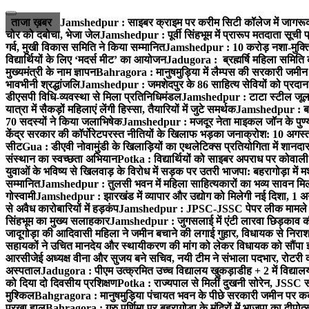
ताजा ख़बर
Jamshedpur : साइबर क्राइम पर करीम सिटी कॉलेज में जागरूक
चोर को दबोचा, भेजा जेल
Jamshedpur : पूर्वी सिंहभूम में प्रारूप मतदाता सू
गर्व, मुखी विकास समिति ने किया सम्मानित
Jamshedpur : 10 करोड़ नशा-मुक्ति प
विद्यार्थियों के लिए ‘मदर्स मीट’ का आयोजन
Jadugora : ब्रह्मर्षि महिला समिति 
मुख्यमंत्री के नाम ज्ञापन
Bahragora : मानुषमुड़िया में लैम्पस की सरकारी जमीन 
भावभीनी श्रद्धांजलि
Jamshedpur : जमशेदपुर के 86 साहित्य सेवियों को प्रदान कि
डीएसपी विधि-व्यवस्था से मिला प्रतिनिधिमंडल
Jamshedpur : टाटा स्टील जूलॉजिक
यात्रा में सैकड़ों महिलाएं लेंगी हिस्सा, तैयारियों में जुटे समर्थक
Jamshedpur : बहरा
70 सदस्यों ने किया जलाभिषेक
Jamshedpur : मजदूर नेता माइकल जॉन के पुण्
केंद्र सरकार की कॉर्पोरेटपरस्त नीतियों के खिलाफ भड़का जनाक्रोश: 10 अगस
सीट
Gua : डीएवी नोवामुंडी के खिलाड़ियों का एथलेटिक्स प्रतियोगिता में शानदा
संस्थान का स्वच्छता अभियान
Potka : विद्यार्थियों को साइबर अपराध पर कोवाल
युवाओं के भविष्य से खिलवाड़ के विरोध में सड़क पर उतरी भाजपा: बहरागोड़ा म
सम्मानित
Jamshedpur : तुलसी भवन में महिला साहित्यकारों का भव्य सावन मिलन 
गोस्वामी
Jamshedpur : झारखंड में व्यापार और उद्योग को मिलेगी नई दिशा, 1 अग
से अवैध कारोबारियों में हड़कंप
Jamshedpur : JPSC-JSSC पेपर लीक मामले की
सिंहभूम का मुख्य सलाहकार
Jamshedpur : जुगसलाई में एंटी लारवा छिड़काव की 
जादूगोड़ा की आदिवासी महिला ने जमीन बचाने की लगाई गुहार, विधायक से निरा
सहायकों ने उचित मानदेय और स्थायीकरण की मांग को लेकर विधायक को सौंपा ज
आरसीजेई अध्यक्ष वीना और सुजय बने सचिव, नयी टीम ने संभाला पदभार, रोटरी क
अस्पताल
Jadugora : पीएम उत्क्रमित उच्च विद्यालय खुकड़ाडीह + 2 में विद्यालय
को दिया दो दिवसीय प्रशिक्षण
Potka : राज्यपाल से मिलीं दुखनी सोरेन, JSSC सं
मुश्किल
Bahgragora : मानुषमुड़िया पंचायत भवन के पीछे सरकारी जमीन पर कब्ज
परखा हाल
Bahragora : गुरु पूर्णिमा पर बहरागोड़ा के मंदिरों में भाजपा का दीपोत