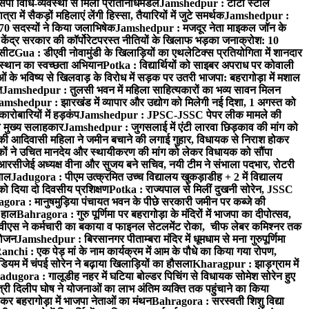
पी विधि-व्यवस्था से मिला प्रतिनिधिमंडल
Jamshedpur : टाटा स्टील
ें सैकड़ों महिलाएं लेंगी हिस्सा, तैयारियों में जुटे समर्थक
Jamshedpur :
े 70 सदस्यों ने किया जलाभिषेक
Jamshedpur : मजदूर नेता माइकल जॉन के
ेंद्र सरकार की कॉर्पोरेटपरस्त नीतियों के खिलाफ भड़का जनाक्रोश: 10
 सीट
Gua : डीएवी नोवामुंडी के खिलाड़ियों का एथलेटिक्स प्रतियोगिता में शानदार
ंस्थान का स्वच्छता अभियान
Potka : विद्यार्थियों को साइबर अपराध पर कोवाली
 के भविष्य से खिलवाड़ के विरोध में सड़क पर उतरी भाजपा: बहरागोड़ा में मशाल
त
Jamshedpur : तुलसी भवन में महिला साहित्यकारों का भव्य सावन मिलन
amshedpur : झारखंड में व्यापार और उद्योग को मिलेगी नई दिशा, 1 अगस्त को
ारोबारियों में हड़कंप
Jamshedpur : JPSC-JSSC पेपर लीक मामले की
का मुख्य सलाहकार
Jamshedpur : जुगसलाई में एंटी लारवा छिड़काव की मांग को
की आदिवासी महिला ने जमीन बचाने की लगाई गुहार, विधायक से निराश होकर
ं ने उचित मानदेय और स्थायीकरण की मांग को लेकर विधायक को सौंपा
सीजेई अध्यक्ष वीना और सुजय बने सचिव, नयी टीम ने संभाला पदभार, रोटरी
ताल
Jadugora : पीएम उत्क्रमित उच्च विद्यालय खुकड़ाडीह + 2 में विद्यालय
 को दिया दो दिवसीय प्रशिक्षण
Potka : राज्यपाल से मिलीं दुखनी सोरेन, JSSC
ora : मानुषमुड़िया पंचायत भवन के पीछे सरकारी जमीन पर कब्जे की
 हाल
Bahragora : गुरु पूर्णिमा पर बहरागोड़ा के मंदिरों में भाजपा का दीपोत्सव,
ीएस ने कर्मचारी का बकाया व फाइनल सेटलमेंट रोका, चीफ लेबर कमिश्नर तक
आयोजन
Jamshedpur : बिरसानगर पीताम्बरा मंदिर में धूमधाम से मना गुरुपूर्णिमा
anchi : एक पेड़ मां के नाम कार्यक्रम में आम के पौधे का किया गया रोपण,
म में चंपई सोरेन ने बढ़ाया खिलाड़ियों का हौसला
Kharagpur : झाड़ग्राम में
adugora : गालूडीह नहर में घटिया बोल्डर पिचिंग से विधायक सोमेश सोरेन हुए
री दिलीप घोष ने योजनाओं का लाभ अंतिम व्यक्ति तक पहुंचाने का किया
 बहरागोड़ा में भाजपा नेताओं का मंथन
Bahragora : सरस्वती शिशु विद्या