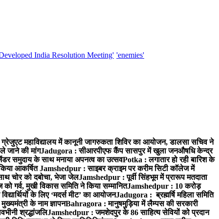
'Developed India Resolution Meeting'
'enemies'
्रेजुएट महाविद्यालय में कानूनी जागरुकता शिविर का आयोजन, डालसा सचिव ने
ले जाने की मांग
Jadugora : सीआरपीएफ कैंप सासपुर में खुला जनऔषधि केन्द्र
जेंडर समुदाय के साथ मनाया अपनत्व का उत्सव
Potka : लगातार हो रही बारिश के
े किया आकर्षित
Jamshedpur : साइबर क्राइम पर करीम सिटी कॉलेज में
साथ चोर को दबोचा, भेजा जेल
Jamshedpur : पूर्वी सिंहभूम में प्रारूप मतदाता
ो गर्व, मुखी विकास समिति ने किया सम्मानित
Jamshedpur : 10 करोड़
 विद्यार्थियों के लिए ‘मदर्स मीट’ का आयोजन
Jadugora : ब्रह्मर्षि महिला समिति
ख्यमंत्री के नाम ज्ञापन
Bahragora : मानुषमुड़िया में लैम्पस की सरकारी
वभीनी श्रद्धांजलि
Jamshedpur : जमशेदपुर के 86 साहित्य सेवियों को प्रदान