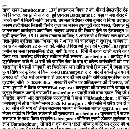
Skip
to
ताजा ख़बर
Jamshedpur : 13वां हस्तकरघा दिवस 7 को, वीवर्स डेवलपमेंट एंड 
content
की शिरकत, कानून से रू व रू हुईं छात्राएं
Badajamda : बड़ा जामदा क्षेत्र में 
,सस्ते दामों में मिलेगी महंगी दवाइयां, उप महानिरीक्षक रमेश कुमार ने किया उद्घाट
कारण हल्दीपोखर निवासी विनोद गुप्ता का मकान हुआ पूरी तरह ध्वस्त, तिरपाल मु
जागरूकता कार्यक्रम आयोजित, साइबर अपराध का शिकार होने पर हेल्पलाइन 19
सूची प्रकाशित, 15.11 लाख मतदाता शामिल; 5 अगस्त से 4 सितंबर तक दावा-आ
नशा-मुक्ति प्रतिज्ञा महाअभियान का 7 अगस्त को जमशेदपुर में शुभारंभ, राज्यपाल 
का सावन महोत्सव 22 अगस्त को, महिलाएं दिखाएगी हुनर की प्रदर्शनी
Jhargram :
जमीन पर चला प्रशासनिक डंडा, मापी के बाद 15 दिनों में कब्जा खाली करने का 
किया गया ‘भारतेन्दु हरिश्चंद्र साहित्य सेवी सम्मान’
Jamshedpur : बागबेड़ा में 
जूलॉजिकल पार्क ने 34 वर्षों की समर्पित सेवा के बाद दो वरिष्ठ कर्मचारियों को भा
बहरागोड़ा में पहली सोमवारी पर चित्रेस्वर धाम सहित सभी शिवालयों में उमड़ा श्
पुण्य तिथि पर यूनियन ने किया नमन
Jamshedpur टाटा मोटर्स वर्कर्स यूनियन के उ
अगस्त को ‘जेल भरो अभियान’ से आर-पार की जंग लड़ेगी सीपीआई(एम)
विश्व स्
प्रदर्शन, जीते 12 पदक
Potka : सरकारी जमीन पर अतिक्रमण की शिकायत, जांच
थाना प्रभारी ने किया जागरूक
Bahragora : कस्तुरबा की छात्राओं ने समझा ख
जुलूस निकाल जताई नाराजगी
Jamshedpur : पहाड़ी वाले बाबा दयाल सिंह जी की स्म
समारोह, कजरी और सांस्कृतिक प्रस्तुतियों ने बांधा समां
Jamshedpur : हाथियों के
जमशेदपुर में होगा ‘सिम्पोजियम 2026’
Kharagpur : गीतांजलि में अवैध रूप से बिक्
CBI जांच की मांग को लेकर महानगर भाजपा ने निकाला मशाल जुलूश
Jamshedpur
लेकर पार्षदों ने सिविल सर्जन से की मुलाकात
Jamshedpur : जुगसलाई में राजस्थ
कागजात के साथ किया प्रदर्शन
Bahragora : सीनियर एसपी डॉक्टर एहतेशाम वक
ज्ञापन
Jamshedpur : सोनारी में श्री श्याम भटली परिवार चेरिटेबल ट्रस्ट की भजन स