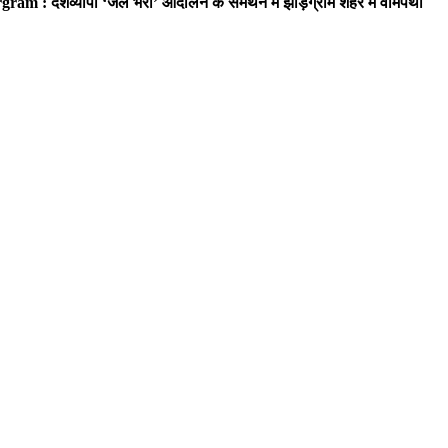
ram : देशव्यापी ‘जेल भरो’ आंदोलन के समर्थन में झाड़ग्राम शहर में वामपंथी