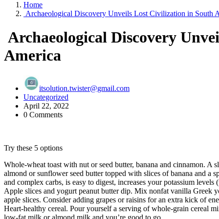
Home
Archaeological Discovery Unveils Lost Civilization in South 
Archaeological Discovery Unveil
America
itsolution.twister@gmail.com
Uncategorized
April 22, 2022
0 Comments
Try these 5 options
Whole-wheat toast with nut or seed butter, banana and cinnamon. A sl
almond or sunflower seed butter topped with slices of banana and a sp
and complex carbs, is easy to digest, increases your potassium levels
Apple slices and yogurt peanut butter dip. Mix nonfat vanilla Greek yo
apple slices. Consider adding grapes or raisins for an extra kick of ene
Heart-healthy cereal. Pour yourself a serving of whole-grain cereal
low-fat milk or almond milk and you’re good to go.