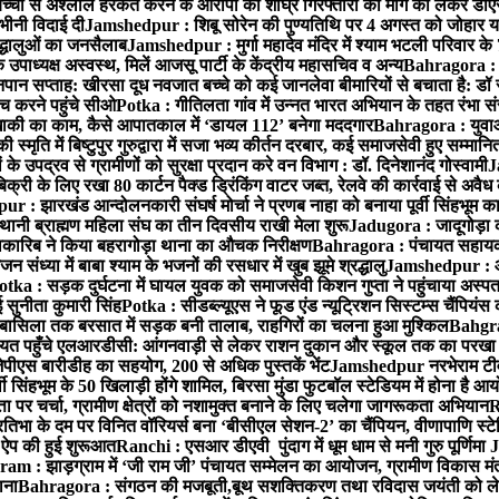
बच्ची से अश्लील हरकत करने के आरोपी की शीघ्र गिरफ्तारी की मांग को लेकर डीएस
वभीनी विदाई दी
Jamshedpur : शिबू सोरेन की पुण्यतिथि पर 4 अगस्त को जोहार यात्रा म
रद्धालुओं का जनसैलाब
Jamshedpur : मुर्गा महादेव मंदिर में श्याम भटली परिवार क
पाध्यक्ष अस्वस्थ, मिलें आजसू पार्टी के केंद्रीय महासचिव व अन्य
Bahragora : क
तनपान सप्ताह: खीरसा दूध नवजात बच्चे को कई जानलेवा बीमारियों से बचाता है: डॉ
 करने पहुंचे सीओ
Potka : गीतिलता गांव में उन्नत भारत अभियान के तहत रंभा स
ाकी का काम, कैसे आपातकाल में ‘डायल 112’ बनेगा मददगार
Bahragora : युवाओं
ृति में बिष्टुपुर गुरुद्वारा में सजा भव्य कीर्तन दरबार, कई समाजसेवी हुए सम्मानि
 उपद्रव से ग्रामीणों को सुरक्षा प्रदान करे वन विभाग : डॉ. दिनेशानंद गोस्वामी
J
री के लिए रखा 80 कार्टन पैक्ड ड्रिंकिंग वाटर जब्त, रेलवे की कार्रवाई से अवैध क
 : झारखंड आन्दोलनकारी संघर्ष मोर्चा ने प्रणब नाहा को बनाया पूर्वी सिंहभूम 
ानी ब्राह्मण महिला संघ का तीन दिवसीय राखी मेला शुरू
Jadugora : जादूगोड़ा 
ारिब ने किया बहरागोड़ा थाना का औचक निरीक्षण
Bahragora : पंचायत सहायको
ंध्या में बाबा श्याम के भजनों की रसधार में खुब झूमे श्रद्धालु
Jamshedpur : आर
otka : सड़क दुर्घटना में घायल युवक को समाजसेवी किशन गुप्ता ने पहुंचाया अस्प
 सुनीता कुमारी सिंह
Potka : सीडब्ल्यूएस ने फूड एंड न्यूट्रिशन सिस्टम्स चैंपियंस
बासिला तक बरसात में सड़क बनी तालाब, राहगिरों का चलना हुआ मुश्किल
Bahgrag
ायत पहुँचे एलआरडीसी: आंगनवाड़ी से लेकर राशन दुकान और स्कूल तक का परखा
ेपीएस बारीडीह का सहयोग, 200 से अधिक पुस्तकें भेंट
Jamshedpur नरभेराम टीव
 सिंहभूम के 50 खिलाड़ी होंगे शामिल, बिरसा मुंडा फुटबॉल स्टेडियम में होना है 
 पर चर्चा, ग्रामीण क्षेत्रों को नशामुक्त बनाने के लिए चलेगा जागरूकता अभियान
R
ा के दम पर विनित वॉरियर्स बना ‘बीसीएल सेशन-2’ का चैंपियन, वीणापाणि स्टेडिय
ल ऐप की हुई शुरूआत
Ranchi : एसआर डीएवी पुंदाग में धूम धाम से मनी गुरु पूर्णिमा
J
am : झाड़ग्राम में ‘जी राम जी’ पंचायत सम्मेलन का आयोजन, ग्रामीण विकास मंत्
ाना
Bahragora : संगठन की मजबूती,बूथ सशक्तिकरण तथा रविदास जयंती को लेकर