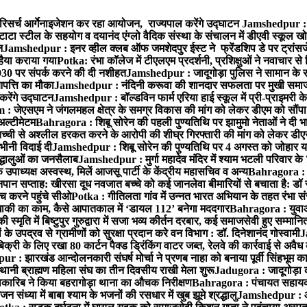
रिसर्च आर्गेनाइजेशन कर रहा आयोजन, राज्यपाल करेंगे उद्घाटन
Jamshedpur : ग
टाटा स्टील के सहयोग व दयानंद एंग्लो वैदिक संस्था के संचालन में डीएवी स्कूल खो
न
Jamshedpur : इनर व्हील क्लब ऑफ जमशेदपुर ईस्ट ने फ्रेंडशिप डे पर ट्रांस
हैया कराया गया
Potka: रंभा कॉलेज में टीएलएम प्रदर्शनी, प्रशिक्षुओं ने नवाचार स
30 पर संपर्क करने की दी नशीहत
Jamshedpur : जादूगोड़ा पुलिस ने सामान के 
पत्ति का मौका
Jamshedpur : नंदिनी करूवा की शानदार सफलता पर मुखी समाज क
करेंगे उद्घाटन
Jamshedpur : बॉल्डविन फार्म एरिया हाई स्कूल में प्री-प्राइमरी के
 जेएसएम ने जंगलमहल क्षेत्र के समग्र विकास की मांग को लेकर डीएम को सौंपा मु
अल्टीमेटम
Bahragora : शिबू सोरेन की पहली पुण्यतिथि पर झामुमो नेताओं ने दी भा
बच्ची से अश्लील हरकत करने के आरोपी की शीघ्र गिरफ्तारी की मांग को लेकर डीएस
वभीनी विदाई दी
Jamshedpur : शिबू सोरेन की पुण्यतिथि पर 4 अगस्त को जोहार यात्रा म
रद्धालुओं का जनसैलाब
Jamshedpur : मुर्गा महादेव मंदिर में श्याम भटली परिवार क
पाध्यक्ष अस्वस्थ, मिलें आजसू पार्टी के केंद्रीय महासचिव व अन्य
Bahragora : क
तनपान सप्ताह: खीरसा दूध नवजात बच्चे को कई जानलेवा बीमारियों से बचाता है: डॉ
 करने पहुंचे सीओ
Potka : गीतिलता गांव में उन्नत भारत अभियान के तहत रंभा स
ाकी का काम, कैसे आपातकाल में ‘डायल 112’ बनेगा मददगार
Bahragora : युवाओं
ृति में बिष्टुपुर गुरुद्वारा में सजा भव्य कीर्तन दरबार, कई समाजसेवी हुए सम्मानि
 उपद्रव से ग्रामीणों को सुरक्षा प्रदान करे वन विभाग : डॉ. दिनेशानंद गोस्वामी
J
री के लिए रखा 80 कार्टन पैक्ड ड्रिंकिंग वाटर जब्त, रेलवे की कार्रवाई से अवैध क
 : झारखंड आन्दोलनकारी संघर्ष मोर्चा ने प्रणब नाहा को बनाया पूर्वी सिंहभूम 
ानी ब्राह्मण महिला संघ का तीन दिवसीय राखी मेला शुरू
Jadugora : जादूगोड़ा 
ारिब ने किया बहरागोड़ा थाना का औचक निरीक्षण
Bahragora : पंचायत सहायको
ंध्या में बाबा श्याम के भजनों की रसधार में खुब झूमे श्रद्धालु
Jamshedpur : आर