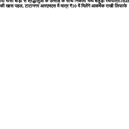
 मौसी बाड़ी से श्रद्धालुओं के उत्साह के साथ निकली भव्य बाहुड़ा रथयात्रा
Jharg
ी खास पहल, टाटानगर आरएमएस में मात्र ₹10 में मिलेंगे आकर्षक राखी लिफाफे