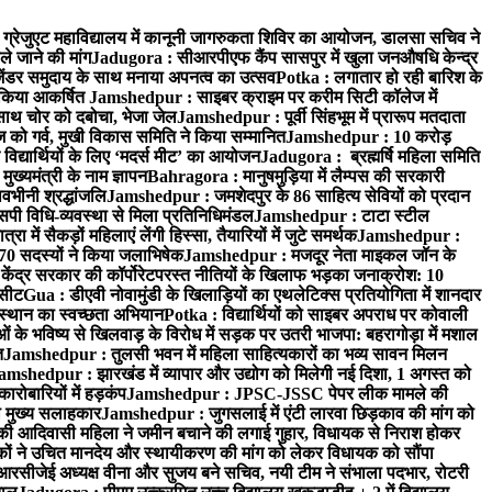
्रेजुएट महाविद्यालय में कानूनी जागरुकता शिविर का आयोजन, डालसा सचिव ने
ले जाने की मांग
Jadugora : सीआरपीएफ कैंप सासपुर में खुला जनऔषधि केन्द्र
जेंडर समुदाय के साथ मनाया अपनत्व का उत्सव
Potka : लगातार हो रही बारिश के
े किया आकर्षित
Jamshedpur : साइबर क्राइम पर करीम सिटी कॉलेज में
साथ चोर को दबोचा, भेजा जेल
Jamshedpur : पूर्वी सिंहभूम में प्रारूप मतदाता
ो गर्व, मुखी विकास समिति ने किया सम्मानित
Jamshedpur : 10 करोड़
 विद्यार्थियों के लिए ‘मदर्स मीट’ का आयोजन
Jadugora : ब्रह्मर्षि महिला समिति
ख्यमंत्री के नाम ज्ञापन
Bahragora : मानुषमुड़िया में लैम्पस की सरकारी
वभीनी श्रद्धांजलि
Jamshedpur : जमशेदपुर के 86 साहित्य सेवियों को प्रदान
पी विधि-व्यवस्था से मिला प्रतिनिधिमंडल
Jamshedpur : टाटा स्टील
ें सैकड़ों महिलाएं लेंगी हिस्सा, तैयारियों में जुटे समर्थक
Jamshedpur :
े 70 सदस्यों ने किया जलाभिषेक
Jamshedpur : मजदूर नेता माइकल जॉन के
ेंद्र सरकार की कॉर्पोरेटपरस्त नीतियों के खिलाफ भड़का जनाक्रोश: 10
 सीट
Gua : डीएवी नोवामुंडी के खिलाड़ियों का एथलेटिक्स प्रतियोगिता में शानदार
ंस्थान का स्वच्छता अभियान
Potka : विद्यार्थियों को साइबर अपराध पर कोवाली
 के भविष्य से खिलवाड़ के विरोध में सड़क पर उतरी भाजपा: बहरागोड़ा में मशाल
त
Jamshedpur : तुलसी भवन में महिला साहित्यकारों का भव्य सावन मिलन
amshedpur : झारखंड में व्यापार और उद्योग को मिलेगी नई दिशा, 1 अगस्त को
ारोबारियों में हड़कंप
Jamshedpur : JPSC-JSSC पेपर लीक मामले की
का मुख्य सलाहकार
Jamshedpur : जुगसलाई में एंटी लारवा छिड़काव की मांग को
की आदिवासी महिला ने जमीन बचाने की लगाई गुहार, विधायक से निराश होकर
ं ने उचित मानदेय और स्थायीकरण की मांग को लेकर विधायक को सौंपा
सीजेई अध्यक्ष वीना और सुजय बने सचिव, नयी टीम ने संभाला पदभार, रोटरी