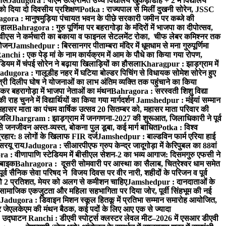
ताल
Jadugora : पीएम उत्क्रमित उच्च विद्यालय खुकड़ाडीह + 2 में विद्यालय
 को दिया दो दिवसीय प्रशिक्षण
Potka : राज्यपाल से मिलीं दुखनी सोरेन, JSSC
ora : मानुषमुड़िया पंचायत भवन के पीछे सरकारी जमीन पर कब्जे की
 हाल
Bahragora : गुरु पूर्णिमा पर बहरागोड़ा के मंदिरों में भाजपा का दीपोत्सव,
ीएस ने कर्मचारी का बकाया व फाइनल सेटलमेंट रोका, चीफ लेबर कमिश्नर तक
आयोजन
Jamshedpur : बिरसानगर पीताम्बरा मंदिर में धूमधाम से मना गुरुपूर्णिमा
anchi : एक पेड़ मां के नाम कार्यक्रम में आम के पौधे का किया गया रोपण,
म में चंपई सोरेन ने बढ़ाया खिलाड़ियों का हौसला
Kharagpur : झाड़ग्राम में
adugora : गालूडीह नहर में घटिया बोल्डर पिचिंग से विधायक सोमेश सोरेन हुए
री दिलीप घोष ने योजनाओं का लाभ अंतिम व्यक्ति तक पहुंचाने का किया
 बहरागोड़ा में भाजपा नेताओं का मंथन
Bahragora : सरस्वती शिशु विद्या
 चुनने में विद्यार्थियों का किया गया मार्गदर्शन
Jamshedpur : मंईयां सम्मान
महासर माता का पंचम वार्षिक उत्सव 20 सितम्बर को, महासर माता परिवार की
ंजलि
Jhargram : झाड़ग्राम में जनगणना-2027 की शुरूआत, जिलाधिकारी ने पूर्व
 जनजीवन अस्त-व्यस्त, बोकना पुल डूबा, कई मार्ग बाधित
Potka : विश्व
प्रहार: 8 लोगों के खिलाफ FIR दर्ज
Jamshedpur : बाल्डविन फार्म एरिया हाई
सरयू राय
Jadugora : सीआरपीएफ ग्रुप केन्द्र जादूगोड़ा में केरिपुबल का 88वां
 : वीणापाणि स्टेडियम में बीसीएल सेशन-2 का भव्य आगाज: दिसमगुरु एफसी ने
 बाइक
Bahragora : दूसरी सोमवारी पर आस्था का सैलाब, चित्रेश्वर धाम समेत
व सैनिक सेवा परिषद ने विजय दिवस पर वीर नारी, शहीदों के परिजन व पूर्व
ो 2 प्रतिशत, मेयर को अलग से कमीशन चाहिए
Jamshedpur : दानदाताओं के
सामाजिक एकजुटता और महिला सहभागिता पर दिया जोर, पूर्वी सिंहभूम की नई
Jadugora : डिवाइन मिशन स्कूल हितकू में प्रतिभा सम्मान समारोह आयोजित,
 जेएलकेएम की मंथन बैठक, कई पदों के लिए आए एक से ज्यादा
ा उद्घाटन
Ranchi : डीएवी स्पोर्ट्स क्लस्टर लेवल मीट–2026 में एसआर डीएवी