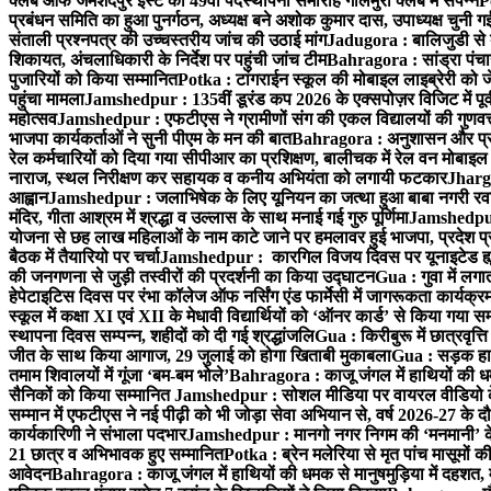
क्लब ऑफ जमशेदपुर ईस्ट का 49वाँ पदस्थापना समारोह गोलमुरी क्लब में संपन्न
P
प्रबंधन समिति का हुआ पुनर्गठन, अध्यक्ष बने अशोक कुमार दास, उपाध्यक्ष चुनी गई
संताली प्रश्नपत्र की उच्चस्तरीय जांच की उठाई मांग
Jadugora : बालिजुडी से 
शिकायत, अंचलाधिकारी के निर्देश पर पहुंची जांच टीम
Bahragora : सांड्रा पंच
पुजारियों को किया सम्मानित
Potka : टांगराईन स्कूल की मोबाइल लाइब्रेरी को ज
पहुंचा मामला
Jamshedpur : 135वीं डूरंड कप 2026 के एक्सपोज़र विजिट में पूर्वी
महोत्सव
Jamshedpur : एफटीएस ने ग्रामीणों संग की एकल विद्यालयों की गुणवत्ता
भाजपा कार्यकर्ताओं ने सुनी पीएम के मन की बात
Bahragora : अनुशासन और प्रतिभ
रेल कर्मचारियों को दिया गया सीपीआर का प्रशिक्षण, बालीचक में रेल वन मोबाइ
नाराज, स्थल निरीक्षण कर सहायक व कनीय अभियंता को लगायी फटकार
Jhargr
आह्वान
Jamshedpur : जलाभिषेक के लिए यूनियन का जत्था हुआ बाबा नगरी रव
मंदिर, गीता आश्रम में श्रद्धा व उल्लास के साथ मनाई गई गुरु पूर्णिमा
Jamshedpur :
योजना से छह लाख महिलाओं के नाम काटे जाने पर हमलावर हुई भाजपा, प्रदेश प्र
बैठक में तैयारियो पर चर्चा
Jamshedpur : कारगिल विजय दिवस पर यूनाइटेड ह्यूमन
की जनगणना से जुड़ी तस्वीरों की प्रदर्शनी का किया उद्घाटन
Gua : गुवा में लग
हेपेटाइटिस दिवस पर रंभा कॉलेज ऑफ नर्सिंग एंड फार्मेसी में जागरूकता कार्य
स्कूल में कक्षा XI एवं XII के मेधावी विद्यार्थियों को ‘ऑनर कार्ड’ से किया गया स
स्थापना दिवस सम्पन्न, शहीदों को दी गई श्रद्धांजलि
Gua : किरीबुरू में छात्रवृत्
जीत के साथ किया आगाज, 29 जुलाई को होगा खिताबी मुकाबला
Gua : सड़क हाद
तमाम शिवालयों में गूंजा ‘बम-बम भोले’
Bahragora : काजू जंगल में हाथियों की धम
सैनिकों को किया सम्मानित
Jamshedpur : सोशल मीडिया पर वायरल वीडियो के 
सम्मान में एफटीएस ने नई पीढ़ी को भी जोड़ा सेवा अभियान से, वर्ष 2026-27 के दौ
कार्यकारिणी ने संभाला पदभार
Jamshedpur : मानगो नगर निगम की ‘मनमानी’ के ख
21 छात्र व अभिभावक हुए सम्मानित
Potka : ब्रेन मलेरिया से मृत पांच मासूमों की
आवेदन
Bahragora : काजू जंगल में हाथियों की धमक से मानुषमुड़िया में दहशत,