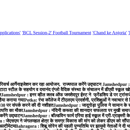
pplications'
'BCL Session-2' Football Tournament
'Chand ke Anjoria'
रिसर्च आर्गेनाइजेशन कर रहा आयोजन, राज्यपाल करेंगे उद्घाटन
Jamshedpur : ग
टाटा स्टील के सहयोग व दयानंद एंग्लो वैदिक संस्था के संचालन में डीएवी स्कूल खो
न
Jamshedpur : इनर व्हील क्लब ऑफ जमशेदपुर ईस्ट ने फ्रेंडशिप डे पर ट्रांस
हैया कराया गया
Potka: रंभा कॉलेज में टीएलएम प्रदर्शनी, प्रशिक्षुओं ने नवाचार स
30 पर संपर्क करने की दी नशीहत
Jamshedpur : जादूगोड़ा पुलिस ने सामान के 
पत्ति का मौका
Jamshedpur : नंदिनी करूवा की शानदार सफलता पर मुखी समाज क
करेंगे उद्घाटन
Jamshedpur : बॉल्डविन फार्म एरिया हाई स्कूल में प्री-प्राइमरी के
 जेएसएम ने जंगलमहल क्षेत्र के समग्र विकास की मांग को लेकर डीएम को सौंपा मु
अल्टीमेटम
Bahragora : शिबू सोरेन की पहली पुण्यतिथि पर झामुमो नेताओं ने दी भा