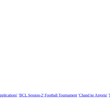
pplications'
'BCL Session-2' Football Tournament
'Chand ke Anjoria'