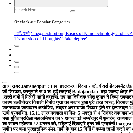
Search
for:
Or check our Popular Categories...
: डॉ. शर्मा
' mega exhibition
'Basics of Nanotechnology and its A
'Expression of Thoughts'
'Fake degree'
ताजा ख़बर
Jamshedpur : 13वां हस्तकरघा दिवस 7 को, वीवर्स डेवलपमेंट एंड 
की शिरकत, कानून से रू व रू हुईं छात्राएं
Badajamda : बड़ा जामदा क्षेत्र में 
,सस्ते दामों में मिलेगी महंगी दवाइयां, उप महानिरीक्षक रमेश कुमार ने किया उद्घाट
कारण हल्दीपोखर निवासी विनोद गुप्ता का मकान हुआ पूरी तरह ध्वस्त, तिरपाल मु
जागरूकता कार्यक्रम आयोजित, साइबर अपराध का शिकार होने पर हेल्पलाइन 19
सूची प्रकाशित, 15.11 लाख मतदाता शामिल; 5 अगस्त से 4 सितंबर तक दावा-आ
नशा-मुक्ति प्रतिज्ञा महाअभियान का 7 अगस्त को जमशेदपुर में शुभारंभ, राज्यपाल 
का सावन महोत्सव 22 अगस्त को, महिलाएं दिखाएगी हुनर की प्रदर्शनी
Jhargram :
जमीन पर चला प्रशासनिक डंडा, मापी के बाद 15 दिनों में कब्जा खाली करने का 