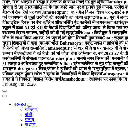
मंदिर, गीता आश्रम में श्रद्धा व उल्लास के साथ मनाई गई गुरु पूर्णिमा
Jamshedpur :
योजना से छह लाख महिलाओं के नाम काटे जाने पर हमलावर हुई भाजपा, प्रदेश प्र
बैठक में तैयारियो पर चर्चा
Jamshedpur : कारगिल विजय दिवस पर यूनाइटेड ह्यूमन
की जनगणना से जुड़ी तस्वीरों की प्रदर्शनी का किया उद्घाटन
Gua : गुवा में लग
हेपेटाइटिस दिवस पर रंभा कॉलेज ऑफ नर्सिंग एंड फार्मेसी में जागरूकता कार्य
स्कूल में कक्षा XI एवं XII के मेधावी विद्यार्थियों को ‘ऑनर कार्ड’ से किया गया स
स्थापना दिवस सम्पन्न, शहीदों को दी गई श्रद्धांजलि
Gua : किरीबुरू में छात्रवृत्
जीत के साथ किया आगाज, 29 जुलाई को होगा खिताबी मुकाबला
Gua : सड़क हाद
तमाम शिवालयों में गूंजा ‘बम-बम भोले’
Bahragora : काजू जंगल में हाथियों की धम
सैनिकों को किया सम्मानित
Jamshedpur : सोशल मीडिया पर वायरल वीडियो के 
सम्मान में एफटीएस ने नई पीढ़ी को भी जोड़ा सेवा अभियान से, वर्ष 2026-27 के दौ
कार्यकारिणी ने संभाला पदभार
Jamshedpur : मानगो नगर निगम की ‘मनमानी’ के ख
21 छात्र व अभिभावक हुए सम्मानित
Potka : ब्रेन मलेरिया से मृत पांच मासूमों की
आवेदन
Bahragora : काजू जंगल में हाथियों की धमक से मानुषमुड़िया में दहशत,
पब्लिक स्कूल पुंदाग समेत 7 ब्रांच के खिलाड़ियों ने लिया हिस्सा
Bahragora : मौदा
संगठनों ने निकाला विशाल विरोध मार्च
Jamshedpur : रक्षाबंधन पर डाक विभाग क
Fri. Aug 7th, 2026
प्रमंडल
कोल्हान
रांची
पलामू
संथाल