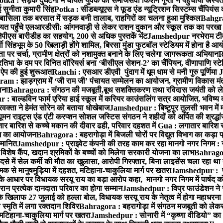
otka : सड़क दुर्घटना में घायल युवक को समाजसेवी किशन गुप्ता ने पहुंचाया अस्प
 सुनीता कुमारी सिंह
Potka : सीडब्ल्यूएस ने फूड एंड न्यूट्रिशन सिस्टम्स चैंपियंस
बासिला तक बरसात में सड़क बनी तालाब, राहगिरों का चलना हुआ मुश्किल
Bahgrag
ायत पहुँचे एलआरडीसी: आंगनवाड़ी से लेकर राशन दुकान और स्कूल तक का परखा
ेपीएस बारीडीह का सहयोग, 200 से अधिक पुस्तकें भेंट
Jamshedpur नरभेराम टीव
 सिंहभूम के 50 खिलाड़ी होंगे शामिल, बिरसा मुंडा फुटबॉल स्टेडियम में होना है 
 पर चर्चा, ग्रामीण क्षेत्रों को नशामुक्त बनाने के लिए चलेगा जागरूकता अभियान
R
ा के दम पर विनित वॉरियर्स बना ‘बीसीएल सेशन-2’ का चैंपियन, वीणापाणि स्टेडिय
ल ऐप की हुई शुरूआत
Ranchi : एसआर डीएवी पुंदाग में धूम धाम से मनी गुरु पूर्णिमा
J
am : झाड़ग्राम में ‘जी राम जी’ पंचायत सम्मेलन का आयोजन, ग्रामीण विकास मंत्
ाना
Bahragora : संगठन की मजबूती,बूथ सशक्तिकरण तथा रविदास जयंती को लेकर
 बाल्डविन फार्म एरिया हाई स्कूल में करियर काउंसलिंग सत्र आयोजित, भविष्य की राह
वक्ता ने हेमंत सोरेन को बताया धोखेबाज
Jamshedpur : बिष्टुपुर तुलसी भवन में 
 राइट्स एंड एंटी करप्शन सोशल जस्टिस संगठन ने शहीदों को अर्पित की श्रद्धा
ातार बारिश से कच्चे मकान की दीवार ढही, परिवार दहशत में
Gua : लगातार बारिश से
क्रम का आयोजन
Bahragora : बहरागोड़ा में बिजली चोरों पर विद्युत विभाग का कड़ा 
म्मानित
Jamshedpur : प्राइवेट कंपनी की तरह काम कर रहा मानगो नगर निगम : 
ति विशेष कैंप, खदान श्रमिकों के बच्चों को मिलेगा सरकारी योजना का लाभ
Bahragora
से में सेल कर्मी की मौत का खुलासा, आरोपी गिरफ्तार, बिना लाइसेंस चला रहा था
क से मानुषमुड़िया में दहशत, मटिहाना-चाकुलिया मार्ग पर खतरा
Jamshedpur : पूर्
आधार पर विधायक सरयू राय का बड़ा आरोप कहा, मानगो नगर निगम में पार्षद क
रान प्रत्येक दानदाता परिवार का होगा सम्मान
Jamshedpur : विप्र फाउंडेशन ने 
िलाफ 27 जुलाई को हल्ला बोल, विधायक सरयू राय के नेतृत्व में होगा महाधरना
 स्मृति में लगा रक्तदान शिविर
Bahragora : बहरागोड़ा में संगठन मजबूती को लेकर
 मटिहाना-चाकुलिया मार्ग पर खतरा
Jamshedpur : सोनारी में “कृष्णा वीडियो” क