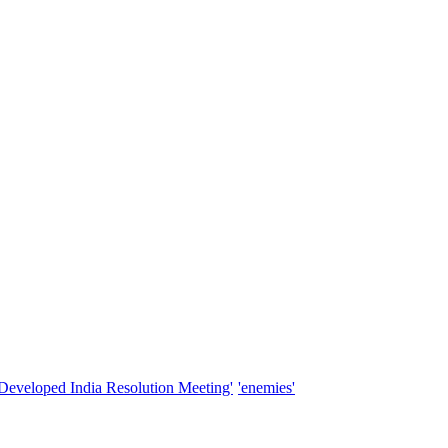
'Developed India Resolution Meeting'
'enemies'