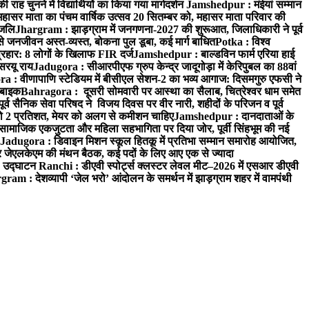
 चुनने में विद्यार्थियों का किया गया मार्गदर्शन
Jamshedpur : मंईयां सम्मान
महासर माता का पंचम वार्षिक उत्सव 20 सितम्बर को, महासर माता परिवार की
ंजलि
Jhargram : झाड़ग्राम में जनगणना-2027 की शुरूआत, जिलाधिकारी ने पूर्व
 जनजीवन अस्त-व्यस्त, बोकना पुल डूबा, कई मार्ग बाधित
Potka : विश्व
प्रहार: 8 लोगों के खिलाफ FIR दर्ज
Jamshedpur : बाल्डविन फार्म एरिया हाई
सरयू राय
Jadugora : सीआरपीएफ ग्रुप केन्द्र जादूगोड़ा में केरिपुबल का 88वां
 : वीणापाणि स्टेडियम में बीसीएल सेशन-2 का भव्य आगाज: दिसमगुरु एफसी ने
 बाइक
Bahragora : दूसरी सोमवारी पर आस्था का सैलाब, चित्रेश्वर धाम समेत
व सैनिक सेवा परिषद ने विजय दिवस पर वीर नारी, शहीदों के परिजन व पूर्व
ो 2 प्रतिशत, मेयर को अलग से कमीशन चाहिए
Jamshedpur : दानदाताओं के
सामाजिक एकजुटता और महिला सहभागिता पर दिया जोर, पूर्वी सिंहभूम की नई
Jadugora : डिवाइन मिशन स्कूल हितकू में प्रतिभा सम्मान समारोह आयोजित,
 जेएलकेएम की मंथन बैठक, कई पदों के लिए आए एक से ज्यादा
ा उद्घाटन
Ranchi : डीएवी स्पोर्ट्स क्लस्टर लेवल मीट–2026 में एसआर डीएवी
ram : देशव्यापी ‘जेल भरो’ आंदोलन के समर्थन में झाड़ग्राम शहर में वामपंथी