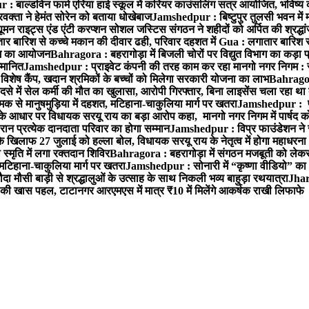
 बाल्डविन फार्म एरिया हाई स्कूल में करियर काउंसलिंग सत्र आयोजित, भविष्य की राह
वक्ता ने हेमंत सोरेन को बताया धोखेबाज
Jamshedpur : बिष्टुपुर तुलसी भवन में 
 राइट्स एंड एंटी करप्शन सोशल जस्टिस संगठन ने शहीदों को अर्पित की श्रद्धा
ातार बारिश से कच्चे मकान की दीवार ढही, परिवार दहशत में
Gua : लगातार बारिश से
क्रम का आयोजन
Bahragora : बहरागोड़ा में बिजली चोरों पर विद्युत विभाग का कड़ा 
म्मानित
Jamshedpur : प्राइवेट कंपनी की तरह काम कर रहा मानगो नगर निगम : 
ति विशेष कैंप, खदान श्रमिकों के बच्चों को मिलेगा सरकारी योजना का लाभ
Bahragora
से में सेल कर्मी की मौत का खुलासा, आरोपी गिरफ्तार, बिना लाइसेंस चला रहा था
क से मानुषमुड़िया में दहशत, मटिहाना-चाकुलिया मार्ग पर खतरा
Jamshedpur : पूर्
आधार पर विधायक सरयू राय का बड़ा आरोप कहा, मानगो नगर निगम में पार्षद क
रान प्रत्येक दानदाता परिवार का होगा सम्मान
Jamshedpur : विप्र फाउंडेशन ने 
िलाफ 27 जुलाई को हल्ला बोल, विधायक सरयू राय के नेतृत्व में होगा महाधरना
 स्मृति में लगा रक्तदान शिविर
Bahragora : बहरागोड़ा में संगठन मजबूती को लेकर
 मटिहाना-चाकुलिया मार्ग पर खतरा
Jamshedpur : सोनारी में “कृष्णा वीडियो” क
 मौसी बाड़ी से श्रद्धालुओं के उत्साह के साथ निकली भव्य बाहुड़ा रथयात्रा
Jharg
ी खास पहल, टाटानगर आरएमएस में मात्र ₹10 में मिलेंगे आकर्षक राखी लिफाफे