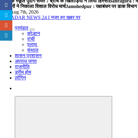
पब्लिक स्कूल पुंदाग समेत 7 ब्रांच के खिलाड़ियों ने लिया हिस्सा
Bahragora : मौदा
संगठनों ने निकाला विशाल विरोध मार्च
Jamshedpur : रक्षाबंधन पर डाक विभाग क
Fri. Aug 7th, 2026
प्रमंडल
नज़र हर खबर पर
कोल्हान
रांची
पलामू
संथाल
शासन प्रशासन
अपराध जगत
राजनीति
ड्रीम होम
लॉगिन