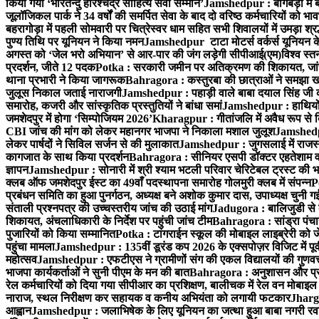
किया गया ‘भारतेन्दु हरिश्चंद्र साहित्य सेवी सम्मान’
Jamshedpur : बागबेड़ा में 
जूलॉजिकल पार्क ने 34 वर्षों की समर्पित सेवा के बाद दो वरिष्ठ कर्मचारियों को भा
बहरागोड़ा में पहली सोमवारी पर चित्रेस्वर धाम सहित सभी शिवालयों में उमड़ा श्
पुण्य तिथि पर यूनियन ने किया नमन
Jamshedpur टाटा मोटर्स वर्कर्स यूनियन के उ
अगस्त को ‘जेल भरो अभियान’ से आर-पार की जंग लड़ेगी सीपीआई(एम)
विश्व स्
प्रदर्शन, जीते 12 पदक
Potka : सरकारी जमीन पर अतिक्रमण की शिकायत, जांच
थाना प्रभारी ने किया जागरूक
Bahragora : कस्तुरबा की छात्राओं ने समझा ख
जुलूस निकाल जताई नाराजगी
Jamshedpur : पहाड़ी वाले बाबा दयाल सिंह जी की स्म
समारोह, कजरी और सांस्कृतिक प्रस्तुतियों ने बांधा समां
Jamshedpur : हाथियों के
जमशेदपुर में होगा ‘सिम्पोजियम 2026’
Kharagpur : गीतांजलि में अवैध रूप से बिक्
CBI जांच की मांग को लेकर महानगर भाजपा ने निकाला मशाल जुलूश
Jamshedpur
लेकर पार्षदों ने सिविल सर्जन से की मुलाकात
Jamshedpur : जुगसलाई में राजस्थ
कागजात के साथ किया प्रदर्शन
Bahragora : सीनियर एसपी डॉक्टर एहतेशाम वक
ज्ञापन
Jamshedpur : सोनारी में श्री श्याम भटली परिवार चेरिटेबल ट्रस्ट की भजन स
क्लब ऑफ जमशेदपुर ईस्ट का 49वाँ पदस्थापना समारोह गोलमुरी क्लब में संपन्न
P
प्रबंधन समिति का हुआ पुनर्गठन, अध्यक्ष बने अशोक कुमार दास, उपाध्यक्ष चुनी गई
संताली प्रश्नपत्र की उच्चस्तरीय जांच की उठाई मांग
Jadugora : बालिजुडी से 
शिकायत, अंचलाधिकारी के निर्देश पर पहुंची जांच टीम
Bahragora : सांड्रा पंच
पुजारियों को किया सम्मानित
Potka : टांगराईन स्कूल की मोबाइल लाइब्रेरी को ज
पहुंचा मामला
Jamshedpur : 135वीं डूरंड कप 2026 के एक्सपोज़र विजिट में पूर्वी
महोत्सव
Jamshedpur : एफटीएस ने ग्रामीणों संग की एकल विद्यालयों की गुणवत्ता
भाजपा कार्यकर्ताओं ने सुनी पीएम के मन की बात
Bahragora : अनुशासन और प्रतिभ
रेल कर्मचारियों को दिया गया सीपीआर का प्रशिक्षण, बालीचक में रेल वन मोबाइ
नाराज, स्थल निरीक्षण कर सहायक व कनीय अभियंता को लगायी फटकार
Jhargr
आह्वान
Jamshedpur : जलाभिषेक के लिए यूनियन का जत्था हुआ बाबा नगरी रव