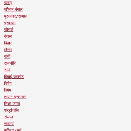
पलामू
पश्चिम बंगाल
पुरस्कार/सम्मान
प्रमंडल
फीचर्स
बंगाल
बिहार
मौसम
रांची
राजनीति
रेलवे
विदाई समारोह
विशेष
विषेष
शासन प्रशासन
शिक्षा जगत
श्रद्धांजलि
संथाल
समस्या
सर्वेक्षण/सर्वे