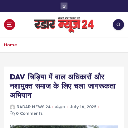
S
k
i
p
t
o
नज़र हर खबर पर
c
Home
o
n
t
e
DAV चिड़िया में बाल अधिकारों और
n
t
नशामुक्त समाज के लिए चला जागरूकता
अभियान
RADAR NEWS 24
कोल्हान
July 16, 2025
0 Comments