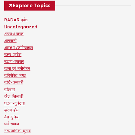
Explore Topics
RADAR दर्पण
Uncategorized
अपराध जगत
आगजनी
आरक्षण/डोमिसाइल
उत्तर प्रदेश
उद्योग-व्यापार
कला एवं मनोरंजन
कॉरपोरेट जगत
कोर्ट-कचहरी
कोल्हान
खेल खिलाड़ी
घटना-दुर्घटना
ड्रीम होम
देश दुनिया
धर्म समाज
नगरपालिका चुनाव