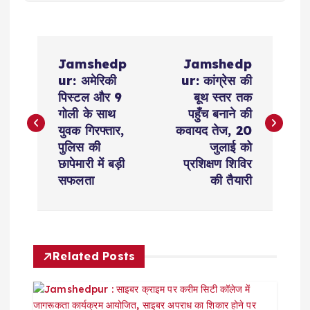
P
Jamshedp
Jamshedp
o
ur: अमेरिकी
ur: कांग्रेस की
पिस्टल और 9
बूथ स्तर तक
s
गोली के साथ
पहुँच बनाने की
युवक गिरफ्तार,
कवायद तेज, 20
t
पुलिस की
जुलाई को
छापेमारी में बड़ी
प्रशिक्षण शिविर
n
सफलता
की तैयारी
a
v
Related Posts
i