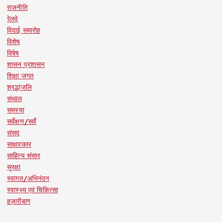
राजनीति
रेलवे
विदाई समारोह
विशेष
विषेष
शासन प्रशासन
शिक्षा जगत
श्रद्धांजलि
संथाल
समस्या
सर्वेक्षण/सर्वे
संसद
साक्षात्कार
साहित्य संसार
सुरक्षा
स्वागत/अभिनंदन
स्वास्थ्य एवं चिकित्सा
हज़ारीबाग