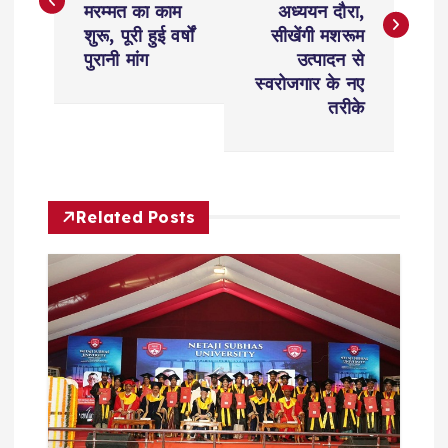
s
मरम्मत का काम
अध्ययन दौरा,
शुरू, पूरी हुई वर्षों
सीखेंगी मशरूम
t
पुरानी मांग
उत्पादन से
स्वरोजगार के नए
n
तरीके
a
v
Related Posts
i
g
a
t