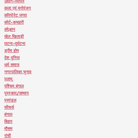
उद्योग-व्यापार
कला एवं मनोरंजन
कॉरपोरेट जगत
कोर्ट-कचहरी
कोल्हान
खेल खिलाड़ी
घटना-दुर्घटना
ड्रीम होम
देश दुनिया
धर्म समाज
नगरपालिका चुनाव
पलामू
पश्चिम बंगाल
पुरस्कार/सम्मान
प्रमंडल
फीचर्स
बंगाल
बिहार
मौसम
रांची