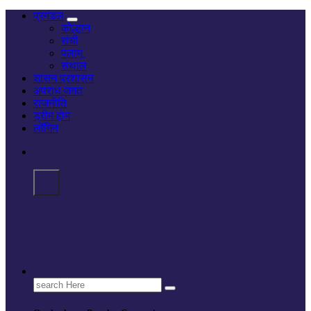
प्रमंडल
कोल्हान
रांची
पलामू
संथाल
शासन प्रशासन
अपराध जगत
राजनीति
ड्रीम होम
लॉगिन
Search
for: