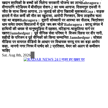
खदान श्रमिकों के बच्चों को मिलेगा सरकारी योजना का लाभ
Bahragora :
वीणापाणि स्टेडियम में बीसीएल सेशन-2 का भव्य आगाज: दिसमगुरु एफसी ने
जीत के साथ किया आगाज, 29 जुलाई को होगा खिताबी मुकाबला
Gua : सड़क
हादसे में सेल कर्मी की मौत का खुलासा, आरोपी गिरफ्तार, बिना लाइसेंस चला
रहा था बाइक
Bahragora : दूसरी सोमवारी पर आस्था का सैलाब, चित्रेश्वर
धाम समेत तमाम शिवालयों में गूंजा ‘बम-बम भोले’
Bahragora : काजू जंगल में
हाथियों की धमक से मानुषमुड़िया में दहशत, मटिहाना-चाकुलिया मार्ग पर
खतरा
Jamshedpur : पूर्व सैनिक सेवा परिषद ने विजय दिवस पर वीर नारी,
शहीदों के परिजन व पूर्व सैनिकों को किया सम्मानित
Jamshedpur : सोशल
मीडिया पर वायरल वीडियो के आधार पर विधायक सरयू राय का बड़ा आरोप
कहा, मानगो नगर निगम में पार्षद को 2 प्रतिशत, मेयर को अलग से कमीशन
चाहिए
Sat. Aug 8th, 2026
नज़र हर खबर पर