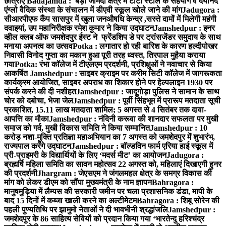
छात्राएं
Badajamda : बड़ा जामदा क्षेत्र में टाटा स्टील के सहयोग व दयानंद
एंग्लो वैदिक संस्था के संचालन में डीएवी स्कूल खोले जाने की मांग
Jadugora :
सीआरपीएफ कैंप सासपुर में खुला जनऔषधि केन्द्र ,सस्ते दामों में मिलेगी महंगी
दवाइयां, उप महानिरीक्षक रमेश कुमार ने किया उद्घाटन
Jamshedpur : इनर
व्हील क्लब ऑफ जमशेदपुर ईस्ट ने फ्रेंडशिप डे पर ट्रांसजेंडर समुदाय के साथ
मनाया अपनत्व का उत्सव
Potka : लगातार हो रही बारिश के कारण हल्दीपोखर
निवासी विनोद गुप्ता का मकान हुआ पूरी तरह ध्वस्त, तिरपाल मुहैया कराया
गया
Potka: रंभा कॉलेज में टीएलएम प्रदर्शनी, प्रशिक्षुओं ने नवाचार से किया
आकर्षित
Jamshedpur : साइबर क्राइम पर करीम सिटी कॉलेज में जागरूकता
कार्यक्रम आयोजित, साइबर अपराध का शिकार होने पर हेल्पलाइन 1930 पर
संपर्क करने की दी नशीहत
Jamshedpur : जादूगोड़ा पुलिस ने सामान के साथ
चोर को दबोचा, भेजा जेल
Jamshedpur : पूर्वी सिंहभूम में प्रारूप मतदाता सूची
प्रकाशित, 15.11 लाख मतदाता शामिल; 5 अगस्त से 4 सितंबर तक दावा-
आपत्ति का मौका
Jamshedpur : नंदिनी करूवा की शानदार सफलता पर मुखी
समाज को गर्व, मुखी विकास समिति ने किया सम्मानित
Jamshedpur : 10
करोड़ नशा-मुक्ति प्रतिज्ञा महाअभियान का 7 अगस्त को जमशेदपुर में शुभारंभ,
राज्यपाल करेंगे उद्घाटन
Jamshedpur : बॉल्डविन फार्म एरिया हाई स्कूल में
प्री-प्राइमरी के विद्यार्थियों के लिए ‘मदर्स मीट’ का आयोजन
Jadugora :
ब्रह्मर्षि महिला समिति का सावन महोत्सव 22 अगस्त को, महिलाएं दिखाएगी हुनर
की प्रदर्शनी
Jhargram : जेएसएम ने जंगलमहल क्षेत्र के समग्र विकास की
मांग को लेकर डीएम को सौंपा मुख्यमंत्री के नाम ज्ञापन
Bahragora :
मानुषमुड़िया में लैम्पस की सरकारी जमीन पर चला प्रशासनिक डंडा, मापी के
बाद 15 दिनों में कब्जा खाली करने का अल्टीमेटम
Bahragora : शिबू सोरेन की
पहली पुण्यतिथि पर झामुमो नेताओं ने दी भावभीनी श्रद्धांजलि
Jamshedpur :
जमशेदपुर के 86 साहित्य सेवियों को प्रदान किया गया ‘भारतेन्दु हरिश्चंद्र