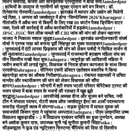
मिलन समारोह, कजरी और सांस्कृतिक प्रस्तुतियों ने बांधा समां
Jamshedpur
: हाथियों के उपद्रव से ग्रामीणों को सुरक्षा प्रदान करे वन विभाग : डॉ.
दिनेशानंद गोस्वामी
Jamshedpur : झारखंड में व्यापार और उद्योग को मिलेगी
नई दिशा, 1 अगस्त को जमशेदपुर में होगा ‘सिम्पोजियम 2026’
Kharagpur :
गीतांजलि में अवैध रूप से बिक्री के लिए रखा 80 कार्टन पैक्ड ड्रिंकिंग वाटर
जब्त, रेलवे की कार्रवाई से अवैध कारोबारियों में हड़कंप
Jamshedpur :
JPSC-JSSC पेपर लीक मामले की CBI जांच की मांग को लेकर महानगर
भाजपा ने निकाला मशाल जुलूश
Jamshedpur : झारखंड आन्दोलनकारी संघर्ष
मोर्चा ने प्रणब नाहा को बनाया पूर्वी सिंहभूम का मुख्य सलाहकार
Jamshedpur
: जुगसलाई में एंटी लारवा छिड़काव की मांग को लेकर पार्षदों ने सिविल सर्जन से
की मुलाकात
Jamshedpur : जुगसलाई में राजस्थानी ब्राह्मण महिला संघ का
तीन दिवसीय राखी मेला शुरू
Jadugora : जादूगोड़ा की आदिवासी महिला ने
जमीन बचाने की लगाई गुहार, विधायक से निराश होकर कागजात के साथ किया
प्रदर्शन
Bahragora : सीनियर एसपी डॉक्टर एहतेशाम वकारिब ने किया
बहरागोड़ा थाना का औचक निरीक्षण
Bahragora : पंचायत सहायकों ने उचित
मानदेय और स्थायीकरण की मांग को लेकर विधायक को सौंपा
ज्ञापन
Jamshedpur : सोनारी में श्री श्याम भटली परिवार चेरिटेबल ट्रस्ट की
भजन संध्या में बाबा श्याम के भजनों की रसधार में खुब झूमे
श्रद्धालु
Jamshedpur : आरसीजेई अध्यक्ष वीना और सुजय बने सचिव, नयी
टीम ने संभाला पदभार, रोटरी क्लब ऑफ जमशेदपुर ईस्ट का 49वाँ पदस्थापना
समारोह गोलमुरी क्लब में संपन्न
Potka : सड़क दुर्घटना में घायल युवक को
समाजसेवी किशन गुप्ता ने पहुंचाया अस्पताल
Jadugora : पीएम उत्क्रमित उच्च
विद्यालय खुकड़ाडीह + 2 में विद्यालय प्रबंधन समिति का हुआ पुनर्गठन, अध्यक्ष
बने अशोक कुमार दास, उपाध्यक्ष चुनी गई सुनीता कुमारी सिंह
Potka :
सीडब्ल्यूएस ने फूड एंड न्यूट्रिशन सिस्टम्स चैंपियंस को दिया दो दिवसीय