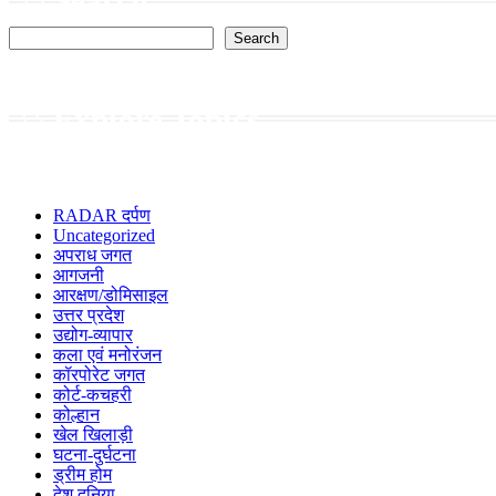
Search
Search
Explore Topics
RADAR दर्पण
Uncategorized
अपराध जगत
आगजनी
आरक्षण/डोमिसाइल
उत्तर प्रदेश
उद्योग-व्यापार
कला एवं मनोरंजन
कॉरपोरेट जगत
कोर्ट-कचहरी
कोल्हान
खेल खिलाड़ी
घटना-दुर्घटना
ड्रीम होम
देश दुनिया