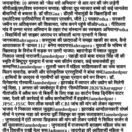
जनाक्रोश: 10 अगस्त को ‘जेल भरो अभियान’ से आर-पार की जंग लड़ेगी
सीपीआई(एम)
विश्व स्तनपान सप्ताह: खीरसा दूध नवजात बच्चे को कई जानलेवा
बीमारियों से बचाता है: डॉ सीट
Gua : डीएवी नोवामुंडी के खिलाड़ियों का
एथलेटिक्स प्रतियोगिता में शानदार प्रदर्शन, जीते 12 पदक
Potka : सरकारी
जमीन पर अतिक्रमण की शिकायत, जांच करने पहुंचे सीओ
Potka : गीतिलता
गांव में उन्नत भारत अभियान के तहत रंभा संस्थान का स्वच्छता अभियान
Potka
: विद्यार्थियों को साइबर अपराध पर कोवाली थाना प्रभारी ने किया
जागरूक
Bahragora : कस्तुरबा की छात्राओं ने समझा खाकी का काम, कैसे
आपातकाल में ‘डायल 112’ बनेगा मददगार
Bahragora : युवाओं के भविष्य से
खिलवाड़ के विरोध में सड़क पर उतरी भाजपा: बहरागोड़ा में मशाल जुलूस
निकाल जताई नाराजगी
Jamshedpur : पहाड़ी वाले बाबा दयाल सिंह जी की
स्मृति में बिष्टुपुर गुरुद्वारा में सजा भव्य कीर्तन दरबार, कई समाजसेवी हुए
सम्मानित
Jamshedpur : तुलसी भवन में महिला साहित्यकारों का भव्य सावन
मिलन समारोह, कजरी और सांस्कृतिक प्रस्तुतियों ने बांधा समां
Jamshedpur
: हाथियों के उपद्रव से ग्रामीणों को सुरक्षा प्रदान करे वन विभाग : डॉ.
दिनेशानंद गोस्वामी
Jamshedpur : झारखंड में व्यापार और उद्योग को मिलेगी
नई दिशा, 1 अगस्त को जमशेदपुर में होगा ‘सिम्पोजियम 2026’
Kharagpur :
गीतांजलि में अवैध रूप से बिक्री के लिए रखा 80 कार्टन पैक्ड ड्रिंकिंग वाटर
जब्त, रेलवे की कार्रवाई से अवैध कारोबारियों में हड़कंप
Jamshedpur :
JPSC-JSSC पेपर लीक मामले की CBI जांच की मांग को लेकर महानगर
भाजपा ने निकाला मशाल जुलूश
Jamshedpur : झारखंड आन्दोलनकारी संघर्ष
मोर्चा ने प्रणब नाहा को बनाया पूर्वी सिंहभूम का मुख्य सलाहकार
Jamshedpur
: जुगसलाई में एंटी लारवा छिड़काव की मांग को लेकर पार्षदों ने सिविल सर्जन से
की मुलाकात
Jamshedpur : जुगसलाई में राजस्थानी ब्राह्मण महिला संघ का
तीन दिवसीय राखी मेला शुरू
Jadugora : जादूगोड़ा की आदिवासी महिला ने