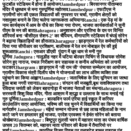
फुटबॉल स्टेडियम में होना है आयोजन
Jamshedpur : बिरसानगर पीताम्बरा
मंदिर में धूमधाम से मना गुरुपूर्णिमा महोत्सव
Jamshedpur : एफटीएस ने
ग्रामीणों संग की एकल विद्यालयों की गुणवत्ता पर चर्चा, ग्रामीण क्षेत्रों को
नशामुक्त बनाने के लिए चलेगा जागरूकता अभियान
Ranchi : एक पेड़ मां के
नाम कार्यक्रम में आम के पौधे का किया गया रोपण, भाजपा कार्यकर्ताओं ने सुनी
पीएम के मन की बात
Bahragora : अनुशासन और प्रतिभा के दम पर विनित
वॉरियर्स बना ‘बीसीएल सेशन-2’ का चैंपियन, वीणापाणि स्टेडियम में चंपई सोरेन
ने बढ़ाया खिलाड़ियों का हौसला
Kharagpur : झाड़ग्राम में रेल कर्मचारियों को
दिया गया सीपीआर का प्रशिक्षण, बालीचक में रेल वन मोबाइल ऐप की हुई
शुरूआत
Ranchi : एसआर डीएवी पुंदाग में धूम धाम से मनी गुरु
पूर्णिमा
Jadugora : गालूडीह नहर में घटिया बोल्डर पिचिंग से विधायक सोमेश
सोरेन हुए नाराज, स्थल निरीक्षण कर सहायक व कनीय अभियंता को लगायी
फटकार
Jhargram : झाड़ग्राम में ‘जी राम जी’ पंचायत सम्मेलन का आयोजन,
ग्रामीण विकास मंत्री दिलीप घोष ने योजनाओं का लाभ अंतिम व्यक्ति तक
पहुंचाने का किया आह्वान
Jamshedpur : जलाभिषेक के लिए यूनियन का जत्था
हुआ बाबा नगरी रवाना
Bahragora : संगठन की मजबूती,बूथ सशक्तिकरण तथा
रविदास जयंती को लेकर बहरागोड़ा में भाजपा नेताओं का मंथन
Bahragora :
सरस्वती शिशु विद्या मंदिर, गीता आश्रम में श्रद्धा व उल्लास के साथ मनाई गई
गुरु पूर्णिमा
Jamshedpur : बाल्डविन फार्म एरिया हाई स्कूल में करियर
काउंसलिंग सत्र आयोजित, भविष्य की राह चुनने में विद्यार्थियों का किया गया
मार्गदर्शन
Jamshedpur : मंईयां सम्मान योजना से छह लाख महिलाओं के नाम
काटे जाने पर हमलावर हुई भाजपा, प्रदेश प्रवक्ता ने हेमंत सोरेन को बताया
धोखेबाज
Jamshedpur : बिष्टुपुर तुलसी भवन में महासर माता का पंचम वार्षिक
उत्सव 20 सितम्बर को, महासर माता परिवार की बैठक में तैयारियो पर
चर्चा
Jamshedpur : कारगिल विजय दिवस पर यूनाइटेड ह्यूमन राइट्स एंड