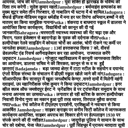
आयस्क, जांच की मांग
Jamshedpur : युवा शक्ति ही झारखंड के भविष्य की
दिशा तय करेगी : सुदेश कुमार महतो
Jamshedpur : बर्मामाइंस हत्याकांड का
मुख्य शूटर समेत तीन गिरफ्तार, दो नाबालिग भी घटना में थे शामिल
Jadugora :
शेफर्ड इंग्लिश मीडियम स्कूल धर्मडीह में मना हर घर तिरंगा अभियान,बच्चों ने वंदे
मातरम् का किया सामूहिक गायन
Potka : शंकरदा व बाघमारा स्कूल में डालसा ने
आयोजित किया कार्यक्रम, विद्यार्थियों को कानून की दी गई
जानकारी
Bahragora :चरमराती स्वास्थ्य व्यवस्था की भेंट चढ़ा एक और
चिराग, गलत इंजेक्शन से बहरागोड़ा के युवक की दर्दनाक मौत
Potka :
हल्दीपोखर रेलवे साइडिंग में कोयला चोरों का आतंक, चोरी रोकने गए कर्मी पर
जानलेवा हमला
Jamshedpur : 13वां हस्तकरघा दिवस 7 को, वीवर्स
डेवलपमेंट एंड रिसर्च आर्गेनाइजेशन कर रहा आयोजन, राज्यपाल करेंगे
उद्घाटन
Jamshedpur : ग्रेजुएट महाविद्यालय में कानूनी जागरुकता शिविर
का आयोजन, डालसा सचिव ने की शिरकत, कानून से रू व रू हुईं
छात्राएं
Badajamda : बड़ा जामदा क्षेत्र में टाटा स्टील के सहयोग व दयानंद
एंग्लो वैदिक संस्था के संचालन में डीएवी स्कूल खोले जाने की मांग
Jadugora :
सीआरपीएफ कैंप सासपुर में खुला जनऔषधि केन्द्र ,सस्ते दामों में मिलेगी महंगी
दवाइयां, उप महानिरीक्षक रमेश कुमार ने किया उद्घाटन
Jamshedpur : इनर
व्हील क्लब ऑफ जमशेदपुर ईस्ट ने फ्रेंडशिप डे पर ट्रांसजेंडर समुदाय के साथ
मनाया अपनत्व का उत्सव
Potka : लगातार हो रही बारिश के कारण हल्दीपोखर
निवासी विनोद गुप्ता का मकान हुआ पूरी तरह ध्वस्त, तिरपाल मुहैया कराया
गया
Potka: रंभा कॉलेज में टीएलएम प्रदर्शनी, प्रशिक्षुओं ने नवाचार से किया
आकर्षित
Jamshedpur : साइबर क्राइम पर करीम सिटी कॉलेज में जागरूकता
कार्यक्रम आयोजित, साइबर अपराध का शिकार होने पर हेल्पलाइन 1930 पर
संपर्क करने की दी नशीहत
Jamshedpur : जादूगोड़ा पुलिस ने सामान के साथ
चोर को दबोचा, भेजा जेल
Jamshedpur : पूर्वी सिंहभूम में प्रारूप मतदाता सूची