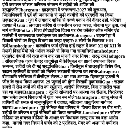
एंटी करप्शन सोशल जस्टिस संगठन ने शहीदों को अर्पित की
श्रद्धांजलि
Jhargram : झाड़ग्राम में जनगणना-2027 की शुरूआत,
जिलाधिकारी ने पूर्व की जनगणना से जुड़ी तस्वीरों की प्रदर्शनी का किया
उद्घाटन
Gua : गुवा में लगातार बारिश से कच्चे मकान की दीवार ढही, परिवार
दहशत में
Gua : लगातार बारिश से जनजीवन अस्त-व्यस्त, बोकना पुल डूबा, कई
मार्ग बाधित
Potka : विश्व हेपेटाइटिस दिवस पर रंभा कॉलेज ऑफ नर्सिंग एंड
फार्मेसी में जागरूकता कार्यक्रम का आयोजन
Bahragora : बहरागोड़ा में
बिजली चोरों पर विद्युत विभाग का कड़ा प्रहार: 8 लोगों के खिलाफ FIR
दर्ज
Jamshedpur : बाल्डविन फार्म एरिया हाई स्कूल में कक्षा XI एवं XII के
मेधावी विद्यार्थियों को ‘ऑनर कार्ड’ से किया गया सम्मानित
Jamshedpur :
प्राइवेट कंपनी की तरह काम कर रहा मानगो नगर निगम : सरयू राय
Jadugora
: सीआरपीएफ ग्रुप केन्द्र जादूगोड़ा में केरिपुबल का 88वां स्थापना दिवस
सम्पन्न, शहीदों को दी गई श्रद्धांजलि
Gua : किरीबुरू में छात्रवृत्ति विशेष कैंप,
खदान श्रमिकों के बच्चों को मिलेगा सरकारी योजना का लाभ
Bahragora :
वीणापाणि स्टेडियम में बीसीएल सेशन-2 का भव्य आगाज: दिसमगुरु एफसी ने
जीत के साथ किया आगाज, 29 जुलाई को होगा खिताबी मुकाबला
Gua : सड़क
हादसे में सेल कर्मी की मौत का खुलासा, आरोपी गिरफ्तार, बिना लाइसेंस चला
रहा था बाइक
Bahragora : दूसरी सोमवारी पर आस्था का सैलाब, चित्रेश्वर
धाम समेत तमाम शिवालयों में गूंजा ‘बम-बम भोले’
Bahragora : काजू जंगल में
हाथियों की धमक से मानुषमुड़िया में दहशत, मटिहाना-चाकुलिया मार्ग पर
खतरा
Jamshedpur : पूर्व सैनिक सेवा परिषद ने विजय दिवस पर वीर नारी,
शहीदों के परिजन व पूर्व सैनिकों को किया सम्मानित
Jamshedpur : सोशल
मीडिया पर वायरल वीडियो के आधार पर विधायक सरयू राय का बड़ा आरोप
कहा, मानगो नगर निगम में पार्षद को 2 प्रतिशत, मेयर को अलग से कमीशन