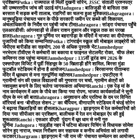
प्रशिक्षण
Potka : राज्यपाल से मिलीं दुखनी सोरेन, JSSC संताली प्रश्नपत्र
की उच्चस्तरीय जांच की उठाई मांग
Jadugora : बालिजुडी से बासिला तक
बरसात में सड़क बनी तालाब, राहगिरों का चलना हुआ मुश्किल
Bahgragora :
मानुषमुड़िया पंचायत भवन के पीछे सरकारी जमीन पर कब्जे की शिकायत,
अंचलाधिकारी के निर्देश पर पहुंची जांच टीम
Bahragora : सांड्रा पंचायत पहुँचे
एलआरडीसी: आंगनवाड़ी से लेकर राशन दुकान और स्कूल तक का परखा
हाल
Bahragora : गुरु पूर्णिमा पर बहरागोड़ा के मंदिरों में भाजपा का दीपोत्सव,
पुजारियों को किया सम्मानित
Potka : टांगराईन स्कूल की मोबाइल लाइब्रेरी को
जेपीएस बारीडीह का सहयोग, 200 से अधिक पुस्तकें भेंट
Jamshedpur
नरभेराम टीवीएस ने कर्मचारी का बकाया व फाइनल सेटलमेंट रोका, चीफ लेबर
कमिश्नर तक पहुंचा मामला
Jamshedpur : 135वीं डूरंड कप 2026 के
एक्सपोज़र विजिट में पूर्वी सिंहभूम के 50 खिलाड़ी होंगे शामिल, बिरसा मुंडा
फुटबॉल स्टेडियम में होना है आयोजन
Jamshedpur : बिरसानगर पीताम्बरा
मंदिर में धूमधाम से मना गुरुपूर्णिमा महोत्सव
Jamshedpur : एफटीएस ने
ग्रामीणों संग की एकल विद्यालयों की गुणवत्ता पर चर्चा, ग्रामीण क्षेत्रों को
नशामुक्त बनाने के लिए चलेगा जागरूकता अभियान
Ranchi : एक पेड़ मां के
नाम कार्यक्रम में आम के पौधे का किया गया रोपण, भाजपा कार्यकर्ताओं ने सुनी
पीएम के मन की बात
Bahragora : अनुशासन और प्रतिभा के दम पर विनित
वॉरियर्स बना ‘बीसीएल सेशन-2’ का चैंपियन, वीणापाणि स्टेडियम में चंपई सोरेन
ने बढ़ाया खिलाड़ियों का हौसला
Kharagpur : झाड़ग्राम में रेल कर्मचारियों को
दिया गया सीपीआर का प्रशिक्षण, बालीचक में रेल वन मोबाइल ऐप की हुई
शुरूआत
Ranchi : एसआर डीएवी पुंदाग में धूम धाम से मनी गुरु
पूर्णिमा
Jadugora : गालूडीह नहर में घटिया बोल्डर पिचिंग से विधायक सोमेश
सोरेन हुए नाराज, स्थल निरीक्षण कर सहायक व कनीय अभियंता को लगायी
फटकार
Jhargram : झाड़ग्राम में ‘जी राम जी’ पंचायत सम्मेलन का आयोजन,