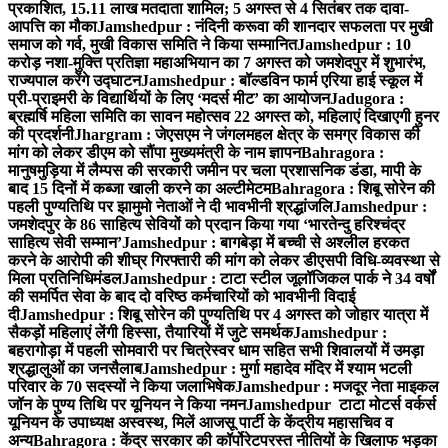
प्रकाशित, 15.11 लाख मतदाता शामिल; 5 अगस्त से 4 सितंबर तक दावा-
आपत्ति का मौका
Jamshedpur : नंदिनी करूवा की शानदार सफलता पर मुखी
समाज को गर्व, मुखी विकास समिति ने किया सम्मानित
Jamshedpur : 10
करोड़ नशा-मुक्ति प्रतिज्ञा महाअभियान का 7 अगस्त को जमशेदपुर में शुभारंभ,
राज्यपाल करेंगे उद्घाटन
Jamshedpur : बॉल्डविन फार्म एरिया हाई स्कूल में
प्री-प्राइमरी के विद्यार्थियों के लिए ‘मदर्स मीट’ का आयोजन
Jadugora :
ब्रह्मर्षि महिला समिति का सावन महोत्सव 22 अगस्त को, महिलाएं दिखाएगी हुनर
की प्रदर्शनी
Jhargram : जेएसएम ने जंगलमहल क्षेत्र के समग्र विकास की
मांग को लेकर डीएम को सौंपा मुख्यमंत्री के नाम ज्ञापन
Bahragora :
मानुषमुड़िया में लैम्पस की सरकारी जमीन पर चला प्रशासनिक डंडा, मापी के
बाद 15 दिनों में कब्जा खाली करने का अल्टीमेटम
Bahragora : शिबू सोरेन की
पहली पुण्यतिथि पर झामुमो नेताओं ने दी भावभीनी श्रद्धांजलि
Jamshedpur :
जमशेदपुर के 86 साहित्य सेवियों को प्रदान किया गया ‘भारतेन्दु हरिश्चंद्र
साहित्य सेवी सम्मान’
Jamshedpur : बागबेड़ा में बच्ची से अश्लील हरकत
करने के आरोपी की शीघ्र गिरफ्तारी की मांग को लेकर डीएसपी विधि-व्यवस्था से
मिला प्रतिनिधिमंडल
Jamshedpur : टाटा स्टील जूलॉजिकल पार्क ने 34 वर्षों
की समर्पित सेवा के बाद दो वरिष्ठ कर्मचारियों को भावभीनी विदाई
दी
Jamshedpur : शिबू सोरेन की पुण्यतिथि पर 4 अगस्त को जोहार यात्रा में
सैकड़ों महिलाएं लेंगी हिस्सा, तैयारियों में जुटे समर्थक
Jamshedpur :
बहरागोड़ा में पहली सोमवारी पर चित्रेस्वर धाम सहित सभी शिवालयों में उमड़ा
श्रद्धालुओं का जनसैलाब
Jamshedpur : मुर्गा महादेव मंदिर में श्याम भटली
परिवार के 70 सदस्यों ने किया जलाभिषेक
Jamshedpur : मजदूर नेता माइकल
जॉन के पुण्य तिथि पर यूनियन ने किया नमन
Jamshedpur टाटा मोटर्स वर्कर्स
यूनियन के उपाध्यक्ष अस्वस्थ, मिलें आजसू पार्टी के केंद्रीय महासचिव व
अन्य
Bahragora : केंद्र सरकार की कॉर्पोरेटपरस्त नीतियों के खिलाफ भड़का