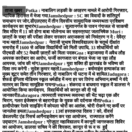
Skip
to
ताजा ख़बर
Potka : नाबालिग लड़की के अपहरण मामले में आरोपी गिरफ्तार,
content
न्यायिक हिरासत में भेजा गया
Jamshedpur : SC का विवादों के शांतिपूर्ण
समाधान पर जोर,डीएलएसए में तीन दिवसीय सामुदायिक मध्यस्थता प्रशिक्षण
कार्यक्रम का शुभारंभ
Jamshedpur : सुल्तानगंज के पावन गंगाजल से साकची
शिव मंदिर में 11 को होगा बाबा भोलेनाथ का सहस्त्रघट जलाभिषेक
Muri :
छात्रों के सब्र की परीक्षा लेकर सरकार अराजकता को निमंत्रण न दे : देवेंद्र
नाथ महतो
Jamshedpur : नेताजी सुभाष विश्वविद्यालय के चतुर्थ दीक्षांत
समारोह में 1600 से अधिक विद्यार्थियों को मिली उपाधि, 33 शोधार्थियों को
पीएचडी और 52 मेधावी छात्रों को मिला पदक
Gua : बड़ाजामदा में अवैध लौह
अयस्क कारोबार का आरोप, फर्जी कागजात पर बंगाल भेजा जा रहा लौह
आयस्क, जांच की मांग
Jamshedpur : युवा शक्ति ही झारखंड के भविष्य की
दिशा तय करेगी : सुदेश कुमार महतो
Jamshedpur : बर्मामाइंस हत्याकांड का
मुख्य शूटर समेत तीन गिरफ्तार, दो नाबालिग भी घटना में थे शामिल
Jadugora :
शेफर्ड इंग्लिश मीडियम स्कूल धर्मडीह में मना हर घर तिरंगा अभियान,बच्चों ने वंदे
मातरम् का किया सामूहिक गायन
Potka : शंकरदा व बाघमारा स्कूल में डालसा ने
आयोजित किया कार्यक्रम, विद्यार्थियों को कानून की दी गई
जानकारी
Bahragora :चरमराती स्वास्थ्य व्यवस्था की भेंट चढ़ा एक और
चिराग, गलत इंजेक्शन से बहरागोड़ा के युवक की दर्दनाक मौत
Potka :
हल्दीपोखर रेलवे साइडिंग में कोयला चोरों का आतंक, चोरी रोकने गए कर्मी पर
जानलेवा हमला
Jamshedpur : 13वां हस्तकरघा दिवस 7 को, वीवर्स
डेवलपमेंट एंड रिसर्च आर्गेनाइजेशन कर रहा आयोजन, राज्यपाल करेंगे
उद्घाटन
Jamshedpur : ग्रेजुएट महाविद्यालय में कानूनी जागरुकता शिविर
का आयोजन, डालसा सचिव ने की शिरकत, कानून से रू व रू हुईं