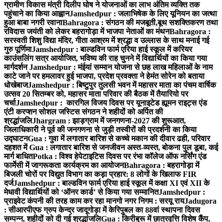
ग्रामीण विकास मंत्री दिलीप घोष ने योजनाओं का लाभ अंतिम व्यक्ति तक
पहुंचाने का किया आह्वान
Jamshedpur : जलाभिषेक के लिए यूनियन का जत्था
हुआ बाबा नगरी रवाना
Bahragora : संगठन की मजबूती,बूथ सशक्तिकरण तथा
रविदास जयंती को लेकर बहरागोड़ा में भाजपा नेताओं का मंथन
Bahragora :
सरस्वती शिशु विद्या मंदिर, गीता आश्रम में श्रद्धा व उल्लास के साथ मनाई गई
गुरु पूर्णिमा
Jamshedpur : बाल्डविन फार्म एरिया हाई स्कूल में करियर
काउंसलिंग सत्र आयोजित, भविष्य की राह चुनने में विद्यार्थियों का किया गया
मार्गदर्शन
Jamshedpur : मंईयां सम्मान योजना से छह लाख महिलाओं के नाम
काटे जाने पर हमलावर हुई भाजपा, प्रदेश प्रवक्ता ने हेमंत सोरेन को बताया
धोखेबाज
Jamshedpur : बिष्टुपुर तुलसी भवन में महासर माता का पंचम वार्षिक
उत्सव 20 सितम्बर को, महासर माता परिवार की बैठक में तैयारियो पर
चर्चा
Jamshedpur : कारगिल विजय दिवस पर यूनाइटेड ह्यूमन राइट्स एंड
एंटी करप्शन सोशल जस्टिस संगठन ने शहीदों को अर्पित की
श्रद्धांजलि
Jhargram : झाड़ग्राम में जनगणना-2027 की शुरूआत,
जिलाधिकारी ने पूर्व की जनगणना से जुड़ी तस्वीरों की प्रदर्शनी का किया
उद्घाटन
Gua : गुवा में लगातार बारिश से कच्चे मकान की दीवार ढही, परिवार
दहशत में
Gua : लगातार बारिश से जनजीवन अस्त-व्यस्त, बोकना पुल डूबा, कई
मार्ग बाधित
Potka : विश्व हेपेटाइटिस दिवस पर रंभा कॉलेज ऑफ नर्सिंग एंड
फार्मेसी में जागरूकता कार्यक्रम का आयोजन
Bahragora : बहरागोड़ा में
बिजली चोरों पर विद्युत विभाग का कड़ा प्रहार: 8 लोगों के खिलाफ FIR
दर्ज
Jamshedpur : बाल्डविन फार्म एरिया हाई स्कूल में कक्षा XI एवं XII के
मेधावी विद्यार्थियों को ‘ऑनर कार्ड’ से किया गया सम्मानित
Jamshedpur :
प्राइवेट कंपनी की तरह काम कर रहा मानगो नगर निगम : सरयू राय
Jadugora
: सीआरपीएफ ग्रुप केन्द्र जादूगोड़ा में केरिपुबल का 88वां स्थापना दिवस
सम्पन्न, शहीदों को दी गई श्रद्धांजलि
Gua : किरीबुरू में छात्रवृत्ति विशेष कैंप,