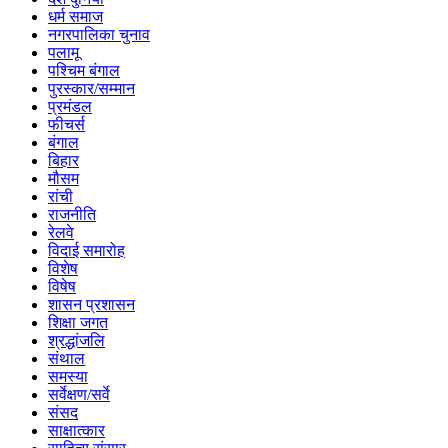
धर्म समाज
नगरपालिका चुनाव
पलामू
पश्चिम बंगाल
पुरस्कार/सम्मान
प्रमंडल
फीचर्स
बंगाल
बिहार
मौसम
रांची
राजनीति
रेलवे
विदाई समारोह
विशेष
विषेष
शासन प्रशासन
शिक्षा जगत
श्रद्धांजलि
संथाल
समस्या
सर्वेक्षण/सर्वे
संसद
साक्षात्कार