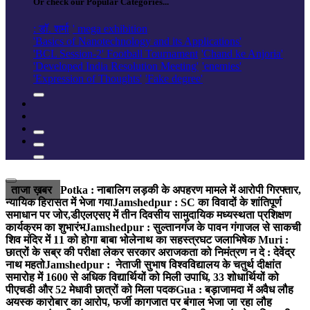
Or check our Popular Categories...
: डॉ. शर्मा
' mega exhibition
'Basics of Nanotechnology and its Applications'
'BCL Session-2' Football Tournament
'Chand ke Anjoria'
'Developed India Resolution Meeting'
'enemies'
'Expression of Thoughts'
'Fake degree'
ताजा ख़बर
Potka : नाबालिग लड़की के अपहरण मामले में आरोपी गिरफ्तार,
न्यायिक हिरासत में भेजा गया
Jamshedpur : SC का विवादों के शांतिपूर्ण
समाधान पर जोर,डीएलएसए में तीन दिवसीय सामुदायिक मध्यस्थता प्रशिक्षण
कार्यक्रम का शुभारंभ
Jamshedpur : सुल्तानगंज के पावन गंगाजल से साकची
शिव मंदिर में 11 को होगा बाबा भोलेनाथ का सहस्त्रघट जलाभिषेक
Muri :
छात्रों के सब्र की परीक्षा लेकर सरकार अराजकता को निमंत्रण न दे : देवेंद्र
नाथ महतो
Jamshedpur : नेताजी सुभाष विश्वविद्यालय के चतुर्थ दीक्षांत
समारोह में 1600 से अधिक विद्यार्थियों को मिली उपाधि, 33 शोधार्थियों को
पीएचडी और 52 मेधावी छात्रों को मिला पदक
Gua : बड़ाजामदा में अवैध लौह
अयस्क कारोबार का आरोप, फर्जी कागजात पर बंगाल भेजा जा रहा लौह