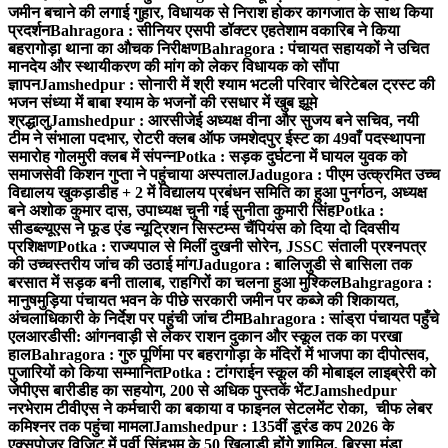
जमीन बचाने की लगाई गुहार, विधायक से निराश होकर कागजात के साथ किया
प्रदर्शन
Bahragora : सीनियर एसपी डॉक्टर एहतेशाम वकारिब ने किया
बहरागोड़ा थाना का औचक निरीक्षण
Bahragora : पंचायत सहायकों ने उचित
मानदेय और स्थायीकरण की मांग को लेकर विधायक को सौंपा
ज्ञापन
Jamshedpur : सोनारी में श्री श्याम भटली परिवार चेरिटेबल ट्रस्ट की
भजन संध्या में बाबा श्याम के भजनों की रसधार में खुब झूमे
श्रद्धालु
Jamshedpur : आरसीजेई अध्यक्ष वीना और सुजय बने सचिव, नयी
टीम ने संभाला पदभार, रोटरी क्लब ऑफ जमशेदपुर ईस्ट का 49वाँ पदस्थापना
समारोह गोलमुरी क्लब में संपन्न
Potka : सड़क दुर्घटना में घायल युवक को
समाजसेवी किशन गुप्ता ने पहुंचाया अस्पताल
Jadugora : पीएम उत्क्रमित उच्च
विद्यालय खुकड़ाडीह + 2 में विद्यालय प्रबंधन समिति का हुआ पुनर्गठन, अध्यक्ष
बने अशोक कुमार दास, उपाध्यक्ष चुनी गई सुनीता कुमारी सिंह
Potka :
सीडब्ल्यूएस ने फूड एंड न्यूट्रिशन सिस्टम्स चैंपियंस को दिया दो दिवसीय
प्रशिक्षण
Potka : राज्यपाल से मिलीं दुखनी सोरेन, JSSC संताली प्रश्नपत्र
की उच्चस्तरीय जांच की उठाई मांग
Jadugora : बालिजुडी से बासिला तक
बरसात में सड़क बनी तालाब, राहगिरों का चलना हुआ मुश्किल
Bahgragora :
मानुषमुड़िया पंचायत भवन के पीछे सरकारी जमीन पर कब्जे की शिकायत,
अंचलाधिकारी के निर्देश पर पहुंची जांच टीम
Bahragora : सांड्रा पंचायत पहुँचे
एलआरडीसी: आंगनवाड़ी से लेकर राशन दुकान और स्कूल तक का परखा
हाल
Bahragora : गुरु पूर्णिमा पर बहरागोड़ा के मंदिरों में भाजपा का दीपोत्सव,
पुजारियों को किया सम्मानित
Potka : टांगराईन स्कूल की मोबाइल लाइब्रेरी को
जेपीएस बारीडीह का सहयोग, 200 से अधिक पुस्तकें भेंट
Jamshedpur
नरभेराम टीवीएस ने कर्मचारी का बकाया व फाइनल सेटलमेंट रोका, चीफ लेबर
कमिश्नर तक पहुंचा मामला
Jamshedpur : 135वीं डूरंड कप 2026 के
एक्सपोज़र विजिट में पूर्वी सिंहभूम के 50 खिलाड़ी होंगे शामिल, बिरसा मुंडा