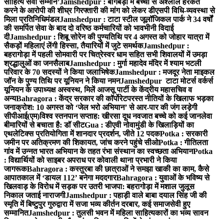
साहित्य सेवी सम्मान’
Jamshedpur : बागबेड़ा में बच्ची से अश्लील हरकत
करने के आरोपी की शीघ्र गिरफ्तारी की मांग को लेकर डीएसपी विधि-व्यवस्था से
मिला प्रतिनिधिमंडल
Jamshedpur : टाटा स्टील जूलॉजिकल पार्क ने 34 वर्षों
की समर्पित सेवा के बाद दो वरिष्ठ कर्मचारियों को भावभीनी विदाई
दी
Jamshedpur : शिबू सोरेन की पुण्यतिथि पर 4 अगस्त को जोहार यात्रा में
सैकड़ों महिलाएं लेंगी हिस्सा, तैयारियों में जुटे समर्थक
Jamshedpur :
बहरागोड़ा में पहली सोमवारी पर चित्रेस्वर धाम सहित सभी शिवालयों में उमड़ा
श्रद्धालुओं का जनसैलाब
Jamshedpur : मुर्गा महादेव मंदिर में श्याम भटली
परिवार के 70 सदस्यों ने किया जलाभिषेक
Jamshedpur : मजदूर नेता माइकल
जॉन के पुण्य तिथि पर यूनियन ने किया नमन
Jamshedpur टाटा मोटर्स वर्कर्स
यूनियन के उपाध्यक्ष अस्वस्थ, मिलें आजसू पार्टी के केंद्रीय महासचिव व
अन्य
Bahragora : केंद्र सरकार की कॉर्पोरेटपरस्त नीतियों के खिलाफ भड़का
जनाक्रोश: 10 अगस्त को ‘जेल भरो अभियान’ से आर-पार की जंग लड़ेगी
सीपीआई(एम)
विश्व स्तनपान सप्ताह: खीरसा दूध नवजात बच्चे को कई जानलेवा
बीमारियों से बचाता है: डॉ सीट
Gua : डीएवी नोवामुंडी के खिलाड़ियों का
एथलेटिक्स प्रतियोगिता में शानदार प्रदर्शन, जीते 12 पदक
Potka : सरकारी
जमीन पर अतिक्रमण की शिकायत, जांच करने पहुंचे सीओ
Potka : गीतिलता
गांव में उन्नत भारत अभियान के तहत रंभा संस्थान का स्वच्छता अभियान
Potka
: विद्यार्थियों को साइबर अपराध पर कोवाली थाना प्रभारी ने किया
जागरूक
Bahragora : कस्तुरबा की छात्राओं ने समझा खाकी का काम, कैसे
आपातकाल में ‘डायल 112’ बनेगा मददगार
Bahragora : युवाओं के भविष्य से
खिलवाड़ के विरोध में सड़क पर उतरी भाजपा: बहरागोड़ा में मशाल जुलूस
निकाल जताई नाराजगी
Jamshedpur : पहाड़ी वाले बाबा दयाल सिंह जी की
स्मृति में बिष्टुपुर गुरुद्वारा में सजा भव्य कीर्तन दरबार, कई समाजसेवी हुए
सम्मानित
Jamshedpur : तुलसी भवन में महिला साहित्यकारों का भव्य सावन