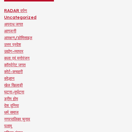
RADAR दर्पण
Uncategorized
अपराध जगत
आगजनी
आरक्षण/डोमिसाइल
उत्तर प्रदेश
उद्योग-व्यापार
कला एवं मनोरंजन
कॉरपोरेट जगत
कोर्ट-कचहरी
कोल्हान
खेल खिलाड़ी
घटना-दुर्घटना
ड्रीम होम
देश दुनिया
धर्म समाज
नगरपालिका चुनाव
पलामू