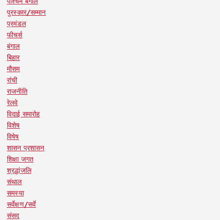
पश्चिम बंगाल
पुरस्कार/सम्मान
प्रमंडल
फीचर्स
बंगाल
बिहार
मौसम
रांची
राजनीति
रेलवे
विदाई समारोह
विशेष
विषेष
शासन प्रशासन
शिक्षा जगत
श्रद्धांजलि
संथाल
समस्या
सर्वेक्षण/सर्वे
संसद