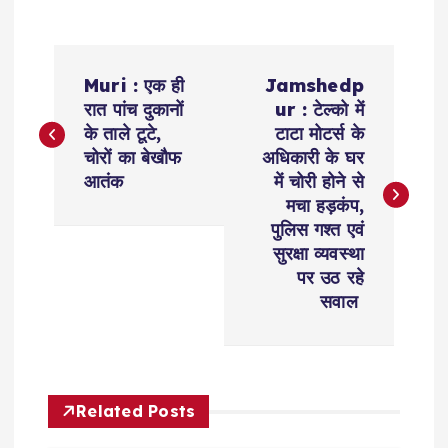
P
Muri : एक ही
Jamshedp
o
रात पांच दुकानों
ur : टेल्को में
के ताले टूटे,
टाटा मोटर्स के
s
चोरों का बेखौफ
अधिकारी के घर
आतंक
में चोरी होने से
t
मचा हड़कंप,
पुलिस गश्त एवं
n
सुरक्षा व्यवस्था
पर उठ रहे
a
सवाल
v
i
Related Posts