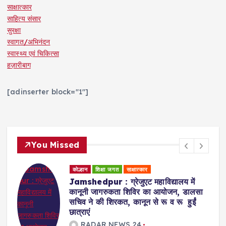
साक्षात्कार
साहित्य संसार
सुरक्षा
स्वागत/अभिनंदन
स्वास्थ्य एवं चिकित्सा
हज़ारीबाग
[adinserter block="1"]
You Missed
कोल्हान
धर्म समाज
शिक्षा जगत
Badajamda : बड़ा जामदा क्षेत्र में टाटा
स्टील के सहयोग व दयानंद एंग्लो वैदिक संस्था
के संचालन में डीएवी स्कूल खोले जाने की मांग
RADAR NEWS 24
August 6, 2026
3