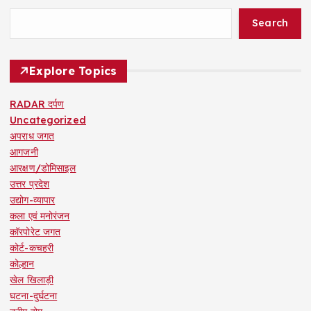
Search
Explore Topics
RADAR दर्पण
Uncategorized
अपराध जगत
आगजनी
आरक्षण/डोमिसाइल
उत्तर प्रदेश
उद्योग-व्यापार
कला एवं मनोरंजन
कॉरपोरेट जगत
कोर्ट-कचहरी
कोल्हान
खेल खिलाड़ी
घटना-दुर्घटना