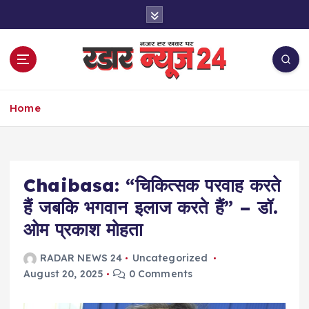
S
k
i
p
t
o
नज़र हर खबर पर
c
Home
o
n
t
e
Chaibasa: “चिकित्सक परवाह करते
n
t
हैं जबकि भगवान इलाज करते हैं” – डॉ.
ओम प्रकाश मोहता
RADAR NEWS 24
Uncategorized
August 20, 2025
0 Comments