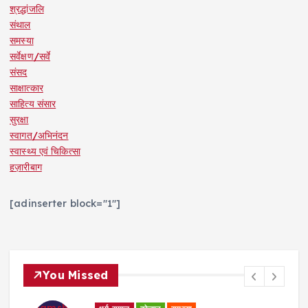
श्रद्धांजलि
संथाल
समस्या
सर्वेक्षण/सर्वे
संसद
साक्षात्कार
साहित्य संसार
सुरक्षा
स्वागत/अभिनंदन
स्वास्थ्य एवं चिकित्सा
हज़ारीबाग
[adinserter block="1"]
You Missed