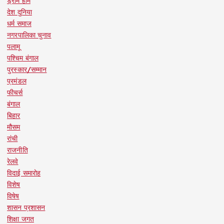
ड्रीम होम
देश दुनिया
धर्म समाज
नगरपालिका चुनाव
पलामू
पश्चिम बंगाल
पुरस्कार/सम्मान
प्रमंडल
फीचर्स
बंगाल
बिहार
मौसम
रांची
राजनीति
रेलवे
विदाई समारोह
विशेष
विषेष
शासन प्रशासन
शिक्षा जगत