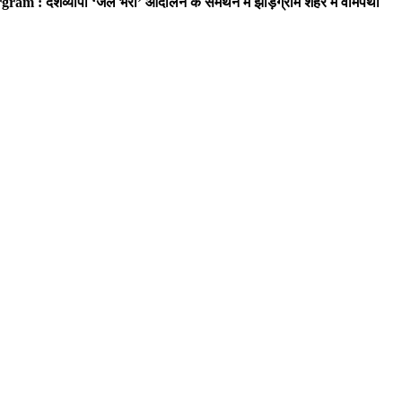
ram : देशव्यापी ‘जेल भरो’ आंदोलन के समर्थन में झाड़ग्राम शहर में वामपंथी