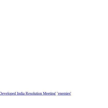
'Developed India Resolution Meeting'
'enemies'