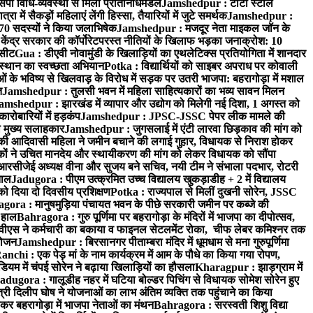
पी विधि-व्यवस्था से मिला प्रतिनिधिमंडल
Jamshedpur : टाटा स्टील
ें सैकड़ों महिलाएं लेंगी हिस्सा, तैयारियों में जुटे समर्थक
Jamshedpur :
े 70 सदस्यों ने किया जलाभिषेक
Jamshedpur : मजदूर नेता माइकल जॉन के
ेंद्र सरकार की कॉर्पोरेटपरस्त नीतियों के खिलाफ भड़का जनाक्रोश: 10
 सीट
Gua : डीएवी नोवामुंडी के खिलाड़ियों का एथलेटिक्स प्रतियोगिता में शानदार
ंस्थान का स्वच्छता अभियान
Potka : विद्यार्थियों को साइबर अपराध पर कोवाली
 के भविष्य से खिलवाड़ के विरोध में सड़क पर उतरी भाजपा: बहरागोड़ा में मशाल
त
Jamshedpur : तुलसी भवन में महिला साहित्यकारों का भव्य सावन मिलन
amshedpur : झारखंड में व्यापार और उद्योग को मिलेगी नई दिशा, 1 अगस्त को
ारोबारियों में हड़कंप
Jamshedpur : JPSC-JSSC पेपर लीक मामले की
का मुख्य सलाहकार
Jamshedpur : जुगसलाई में एंटी लारवा छिड़काव की मांग को
की आदिवासी महिला ने जमीन बचाने की लगाई गुहार, विधायक से निराश होकर
ं ने उचित मानदेय और स्थायीकरण की मांग को लेकर विधायक को सौंपा
सीजेई अध्यक्ष वीना और सुजय बने सचिव, नयी टीम ने संभाला पदभार, रोटरी
ताल
Jadugora : पीएम उत्क्रमित उच्च विद्यालय खुकड़ाडीह + 2 में विद्यालय
 को दिया दो दिवसीय प्रशिक्षण
Potka : राज्यपाल से मिलीं दुखनी सोरेन, JSSC
ora : मानुषमुड़िया पंचायत भवन के पीछे सरकारी जमीन पर कब्जे की
 हाल
Bahragora : गुरु पूर्णिमा पर बहरागोड़ा के मंदिरों में भाजपा का दीपोत्सव,
ीएस ने कर्मचारी का बकाया व फाइनल सेटलमेंट रोका, चीफ लेबर कमिश्नर तक
आयोजन
Jamshedpur : बिरसानगर पीताम्बरा मंदिर में धूमधाम से मना गुरुपूर्णिमा
anchi : एक पेड़ मां के नाम कार्यक्रम में आम के पौधे का किया गया रोपण,
म में चंपई सोरेन ने बढ़ाया खिलाड़ियों का हौसला
Kharagpur : झाड़ग्राम में
adugora : गालूडीह नहर में घटिया बोल्डर पिचिंग से विधायक सोमेश सोरेन हुए
री दिलीप घोष ने योजनाओं का लाभ अंतिम व्यक्ति तक पहुंचाने का किया
 बहरागोड़ा में भाजपा नेताओं का मंथन
Bahragora : सरस्वती शिशु विद्या