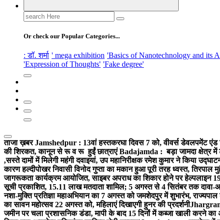
Search
for:
Or check our Popular Categories...
: डॉ. शर्मा
' mega exhibition
'Basics of Nanotechnology and its A
'Expression of Thoughts'
'Fake degree'
ताजा ख़बर
Jamshedpur : 13वां हस्तकरघा दिवस 7 को, वीवर्स डेवलपमेंट एंड 
की शिरकत, कानून से रू व रू हुईं छात्राएं
Badajamda : बड़ा जामदा क्षेत्र में 
,सस्ते दामों में मिलेगी महंगी दवाइयां, उप महानिरीक्षक रमेश कुमार ने किया उद्घाट
कारण हल्दीपोखर निवासी विनोद गुप्ता का मकान हुआ पूरी तरह ध्वस्त, तिरपाल मु
जागरूकता कार्यक्रम आयोजित, साइबर अपराध का शिकार होने पर हेल्पलाइन 19
सूची प्रकाशित, 15.11 लाख मतदाता शामिल; 5 अगस्त से 4 सितंबर तक दावा-आ
नशा-मुक्ति प्रतिज्ञा महाअभियान का 7 अगस्त को जमशेदपुर में शुभारंभ, राज्यपाल 
का सावन महोत्सव 22 अगस्त को, महिलाएं दिखाएगी हुनर की प्रदर्शनी
Jhargram :
जमीन पर चला प्रशासनिक डंडा, मापी के बाद 15 दिनों में कब्जा खाली करने का 