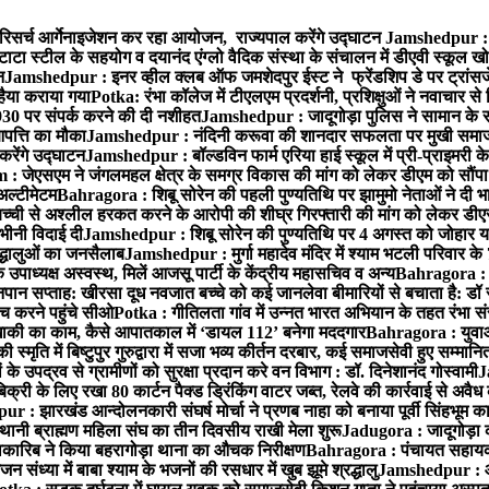
रिसर्च आर्गेनाइजेशन कर रहा आयोजन, राज्यपाल करेंगे उद्घाटन
Jamshedpur : ग
टाटा स्टील के सहयोग व दयानंद एंग्लो वैदिक संस्था के संचालन में डीएवी स्कूल खो
न
Jamshedpur : इनर व्हील क्लब ऑफ जमशेदपुर ईस्ट ने फ्रेंडशिप डे पर ट्रांस
हैया कराया गया
Potka: रंभा कॉलेज में टीएलएम प्रदर्शनी, प्रशिक्षुओं ने नवाचार स
30 पर संपर्क करने की दी नशीहत
Jamshedpur : जादूगोड़ा पुलिस ने सामान के 
पत्ति का मौका
Jamshedpur : नंदिनी करूवा की शानदार सफलता पर मुखी समाज क
करेंगे उद्घाटन
Jamshedpur : बॉल्डविन फार्म एरिया हाई स्कूल में प्री-प्राइमरी के
 जेएसएम ने जंगलमहल क्षेत्र के समग्र विकास की मांग को लेकर डीएम को सौंपा मु
अल्टीमेटम
Bahragora : शिबू सोरेन की पहली पुण्यतिथि पर झामुमो नेताओं ने दी भा
बच्ची से अश्लील हरकत करने के आरोपी की शीघ्र गिरफ्तारी की मांग को लेकर डीएस
वभीनी विदाई दी
Jamshedpur : शिबू सोरेन की पुण्यतिथि पर 4 अगस्त को जोहार यात्रा म
रद्धालुओं का जनसैलाब
Jamshedpur : मुर्गा महादेव मंदिर में श्याम भटली परिवार क
पाध्यक्ष अस्वस्थ, मिलें आजसू पार्टी के केंद्रीय महासचिव व अन्य
Bahragora : क
तनपान सप्ताह: खीरसा दूध नवजात बच्चे को कई जानलेवा बीमारियों से बचाता है: डॉ
 करने पहुंचे सीओ
Potka : गीतिलता गांव में उन्नत भारत अभियान के तहत रंभा स
ाकी का काम, कैसे आपातकाल में ‘डायल 112’ बनेगा मददगार
Bahragora : युवाओं
ृति में बिष्टुपुर गुरुद्वारा में सजा भव्य कीर्तन दरबार, कई समाजसेवी हुए सम्मानि
 उपद्रव से ग्रामीणों को सुरक्षा प्रदान करे वन विभाग : डॉ. दिनेशानंद गोस्वामी
J
री के लिए रखा 80 कार्टन पैक्ड ड्रिंकिंग वाटर जब्त, रेलवे की कार्रवाई से अवैध क
 : झारखंड आन्दोलनकारी संघर्ष मोर्चा ने प्रणब नाहा को बनाया पूर्वी सिंहभूम 
ानी ब्राह्मण महिला संघ का तीन दिवसीय राखी मेला शुरू
Jadugora : जादूगोड़ा 
ारिब ने किया बहरागोड़ा थाना का औचक निरीक्षण
Bahragora : पंचायत सहायको
ंध्या में बाबा श्याम के भजनों की रसधार में खुब झूमे श्रद्धालु
Jamshedpur : आर