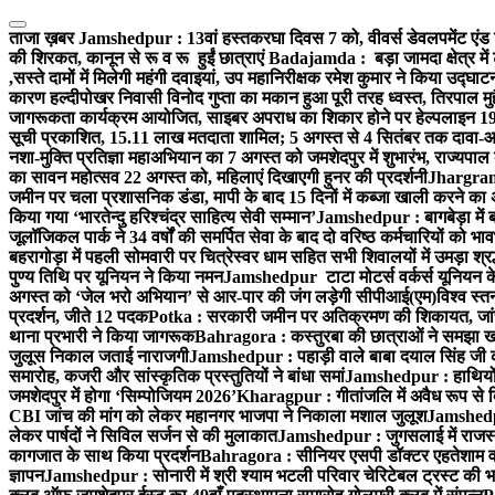
Skip
to
ताजा ख़बर
Jamshedpur : 13वां हस्तकरघा दिवस 7 को, वीवर्स डेवलपमेंट एंड 
content
की शिरकत, कानून से रू व रू हुईं छात्राएं
Badajamda : बड़ा जामदा क्षेत्र में 
,सस्ते दामों में मिलेगी महंगी दवाइयां, उप महानिरीक्षक रमेश कुमार ने किया उद्घाट
कारण हल्दीपोखर निवासी विनोद गुप्ता का मकान हुआ पूरी तरह ध्वस्त, तिरपाल मु
जागरूकता कार्यक्रम आयोजित, साइबर अपराध का शिकार होने पर हेल्पलाइन 19
सूची प्रकाशित, 15.11 लाख मतदाता शामिल; 5 अगस्त से 4 सितंबर तक दावा-आ
नशा-मुक्ति प्रतिज्ञा महाअभियान का 7 अगस्त को जमशेदपुर में शुभारंभ, राज्यपाल 
का सावन महोत्सव 22 अगस्त को, महिलाएं दिखाएगी हुनर की प्रदर्शनी
Jhargram :
जमीन पर चला प्रशासनिक डंडा, मापी के बाद 15 दिनों में कब्जा खाली करने का 
किया गया ‘भारतेन्दु हरिश्चंद्र साहित्य सेवी सम्मान’
Jamshedpur : बागबेड़ा में 
जूलॉजिकल पार्क ने 34 वर्षों की समर्पित सेवा के बाद दो वरिष्ठ कर्मचारियों को भा
बहरागोड़ा में पहली सोमवारी पर चित्रेस्वर धाम सहित सभी शिवालयों में उमड़ा श्
पुण्य तिथि पर यूनियन ने किया नमन
Jamshedpur टाटा मोटर्स वर्कर्स यूनियन के उ
अगस्त को ‘जेल भरो अभियान’ से आर-पार की जंग लड़ेगी सीपीआई(एम)
विश्व स्
प्रदर्शन, जीते 12 पदक
Potka : सरकारी जमीन पर अतिक्रमण की शिकायत, जांच
थाना प्रभारी ने किया जागरूक
Bahragora : कस्तुरबा की छात्राओं ने समझा ख
जुलूस निकाल जताई नाराजगी
Jamshedpur : पहाड़ी वाले बाबा दयाल सिंह जी की स्म
समारोह, कजरी और सांस्कृतिक प्रस्तुतियों ने बांधा समां
Jamshedpur : हाथियों के
जमशेदपुर में होगा ‘सिम्पोजियम 2026’
Kharagpur : गीतांजलि में अवैध रूप से बिक्
CBI जांच की मांग को लेकर महानगर भाजपा ने निकाला मशाल जुलूश
Jamshedpur
लेकर पार्षदों ने सिविल सर्जन से की मुलाकात
Jamshedpur : जुगसलाई में राजस्थ
कागजात के साथ किया प्रदर्शन
Bahragora : सीनियर एसपी डॉक्टर एहतेशाम वक
ज्ञापन
Jamshedpur : सोनारी में श्री श्याम भटली परिवार चेरिटेबल ट्रस्ट की भजन स