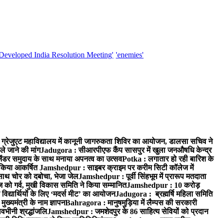
'Developed India Resolution Meeting'
'enemies'
्रेजुएट महाविद्यालय में कानूनी जागरुकता शिविर का आयोजन, डालसा सचिव ने
ले जाने की मांग
Jadugora : सीआरपीएफ कैंप सासपुर में खुला जनऔषधि केन्द्र
जेंडर समुदाय के साथ मनाया अपनत्व का उत्सव
Potka : लगातार हो रही बारिश के
े किया आकर्षित
Jamshedpur : साइबर क्राइम पर करीम सिटी कॉलेज में
साथ चोर को दबोचा, भेजा जेल
Jamshedpur : पूर्वी सिंहभूम में प्रारूप मतदाता
ो गर्व, मुखी विकास समिति ने किया सम्मानित
Jamshedpur : 10 करोड़
 विद्यार्थियों के लिए ‘मदर्स मीट’ का आयोजन
Jadugora : ब्रह्मर्षि महिला समिति
ख्यमंत्री के नाम ज्ञापन
Bahragora : मानुषमुड़िया में लैम्पस की सरकारी
वभीनी श्रद्धांजलि
Jamshedpur : जमशेदपुर के 86 साहित्य सेवियों को प्रदान