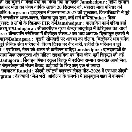
 चुनने में विद्यार्थियों का किया गया मार्गदर्शन
Jamshedpur : मंईयां सम्मान
महासर माता का पंचम वार्षिक उत्सव 20 सितम्बर को, महासर माता परिवार की
ंजलि
Jhargram : झाड़ग्राम में जनगणना-2027 की शुरूआत, जिलाधिकारी ने पूर्व
 जनजीवन अस्त-व्यस्त, बोकना पुल डूबा, कई मार्ग बाधित
Potka : विश्व
प्रहार: 8 लोगों के खिलाफ FIR दर्ज
Jamshedpur : बाल्डविन फार्म एरिया हाई
सरयू राय
Jadugora : सीआरपीएफ ग्रुप केन्द्र जादूगोड़ा में केरिपुबल का 88वां
 : वीणापाणि स्टेडियम में बीसीएल सेशन-2 का भव्य आगाज: दिसमगुरु एफसी ने
 बाइक
Bahragora : दूसरी सोमवारी पर आस्था का सैलाब, चित्रेश्वर धाम समेत
व सैनिक सेवा परिषद ने विजय दिवस पर वीर नारी, शहीदों के परिजन व पूर्व
ो 2 प्रतिशत, मेयर को अलग से कमीशन चाहिए
Jamshedpur : दानदाताओं के
सामाजिक एकजुटता और महिला सहभागिता पर दिया जोर, पूर्वी सिंहभूम की नई
Jadugora : डिवाइन मिशन स्कूल हितकू में प्रतिभा सम्मान समारोह आयोजित,
 जेएलकेएम की मंथन बैठक, कई पदों के लिए आए एक से ज्यादा
ा उद्घाटन
Ranchi : डीएवी स्पोर्ट्स क्लस्टर लेवल मीट–2026 में एसआर डीएवी
ram : देशव्यापी ‘जेल भरो’ आंदोलन के समर्थन में झाड़ग्राम शहर में वामपंथी