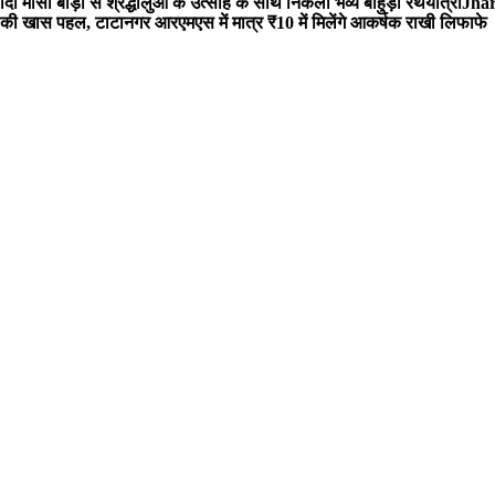
 मौसी बाड़ी से श्रद्धालुओं के उत्साह के साथ निकली भव्य बाहुड़ा रथयात्रा
Jharg
ी खास पहल, टाटानगर आरएमएस में मात्र ₹10 में मिलेंगे आकर्षक राखी लिफाफे