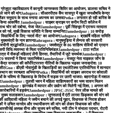
्रेजुएट महाविद्यालय में कानूनी जागरुकता शिविर का आयोजन, डालसा सचिव ने
ले जाने की मांग
Jadugora : सीआरपीएफ कैंप सासपुर में खुला जनऔषधि केन्द्र
जेंडर समुदाय के साथ मनाया अपनत्व का उत्सव
Potka : लगातार हो रही बारिश के
े किया आकर्षित
Jamshedpur : साइबर क्राइम पर करीम सिटी कॉलेज में
साथ चोर को दबोचा, भेजा जेल
Jamshedpur : पूर्वी सिंहभूम में प्रारूप मतदाता
ो गर्व, मुखी विकास समिति ने किया सम्मानित
Jamshedpur : 10 करोड़
 विद्यार्थियों के लिए ‘मदर्स मीट’ का आयोजन
Jadugora : ब्रह्मर्षि महिला समिति
ख्यमंत्री के नाम ज्ञापन
Bahragora : मानुषमुड़िया में लैम्पस की सरकारी
वभीनी श्रद्धांजलि
Jamshedpur : जमशेदपुर के 86 साहित्य सेवियों को प्रदान
पी विधि-व्यवस्था से मिला प्रतिनिधिमंडल
Jamshedpur : टाटा स्टील
ें सैकड़ों महिलाएं लेंगी हिस्सा, तैयारियों में जुटे समर्थक
Jamshedpur :
े 70 सदस्यों ने किया जलाभिषेक
Jamshedpur : मजदूर नेता माइकल जॉन के
ेंद्र सरकार की कॉर्पोरेटपरस्त नीतियों के खिलाफ भड़का जनाक्रोश: 10
 सीट
Gua : डीएवी नोवामुंडी के खिलाड़ियों का एथलेटिक्स प्रतियोगिता में शानदार
ंस्थान का स्वच्छता अभियान
Potka : विद्यार्थियों को साइबर अपराध पर कोवाली
 के भविष्य से खिलवाड़ के विरोध में सड़क पर उतरी भाजपा: बहरागोड़ा में मशाल
त
Jamshedpur : तुलसी भवन में महिला साहित्यकारों का भव्य सावन मिलन
amshedpur : झारखंड में व्यापार और उद्योग को मिलेगी नई दिशा, 1 अगस्त को
ारोबारियों में हड़कंप
Jamshedpur : JPSC-JSSC पेपर लीक मामले की
का मुख्य सलाहकार
Jamshedpur : जुगसलाई में एंटी लारवा छिड़काव की मांग को
की आदिवासी महिला ने जमीन बचाने की लगाई गुहार, विधायक से निराश होकर
ं ने उचित मानदेय और स्थायीकरण की मांग को लेकर विधायक को सौंपा
सीजेई अध्यक्ष वीना और सुजय बने सचिव, नयी टीम ने संभाला पदभार, रोटरी