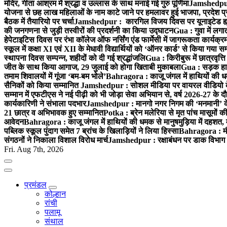
मंदिर, गीता आश्रम में श्रद्धा व उल्लास के साथ मनाई गई गुरु पूर्णिमा
Jamshedpur :
योजना से छह लाख महिलाओं के नाम काटे जाने पर हमलावर हुई भाजपा, प्रदेश प्र
बैठक में तैयारियो पर चर्चा
Jamshedpur : कारगिल विजय दिवस पर यूनाइटेड ह्यूमन
की जनगणना से जुड़ी तस्वीरों की प्रदर्शनी का किया उद्घाटन
Gua : गुवा में लग
हेपेटाइटिस दिवस पर रंभा कॉलेज ऑफ नर्सिंग एंड फार्मेसी में जागरूकता कार्य
स्कूल में कक्षा XI एवं XII के मेधावी विद्यार्थियों को ‘ऑनर कार्ड’ से किया गया स
स्थापना दिवस सम्पन्न, शहीदों को दी गई श्रद्धांजलि
Gua : किरीबुरू में छात्रवृत्
जीत के साथ किया आगाज, 29 जुलाई को होगा खिताबी मुकाबला
Gua : सड़क हाद
तमाम शिवालयों में गूंजा ‘बम-बम भोले’
Bahragora : काजू जंगल में हाथियों की धम
सैनिकों को किया सम्मानित
Jamshedpur : सोशल मीडिया पर वायरल वीडियो के 
सम्मान में एफटीएस ने नई पीढ़ी को भी जोड़ा सेवा अभियान से, वर्ष 2026-27 के दौ
कार्यकारिणी ने संभाला पदभार
Jamshedpur : मानगो नगर निगम की ‘मनमानी’ के ख
21 छात्र व अभिभावक हुए सम्मानित
Potka : ब्रेन मलेरिया से मृत पांच मासूमों की
आवेदन
Bahragora : काजू जंगल में हाथियों की धमक से मानुषमुड़िया में दहशत,
पब्लिक स्कूल पुंदाग समेत 7 ब्रांच के खिलाड़ियों ने लिया हिस्सा
Bahragora : मौदा
संगठनों ने निकाला विशाल विरोध मार्च
Jamshedpur : रक्षाबंधन पर डाक विभाग क
Fri. Aug 7th, 2026
प्रमंडल
कोल्हान
रांची
पलामू
संथाल