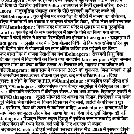
ताल
Jadugora : पीएम उत्क्रमित उच्च विद्यालय खुकड़ाडीह + 2 में विद्यालय
 को दिया दो दिवसीय प्रशिक्षण
Potka : राज्यपाल से मिलीं दुखनी सोरेन, JSSC
ora : मानुषमुड़िया पंचायत भवन के पीछे सरकारी जमीन पर कब्जे की
 हाल
Bahragora : गुरु पूर्णिमा पर बहरागोड़ा के मंदिरों में भाजपा का दीपोत्सव,
ीएस ने कर्मचारी का बकाया व फाइनल सेटलमेंट रोका, चीफ लेबर कमिश्नर तक
आयोजन
Jamshedpur : बिरसानगर पीताम्बरा मंदिर में धूमधाम से मना गुरुपूर्णिमा
anchi : एक पेड़ मां के नाम कार्यक्रम में आम के पौधे का किया गया रोपण,
म में चंपई सोरेन ने बढ़ाया खिलाड़ियों का हौसला
Kharagpur : झाड़ग्राम में
adugora : गालूडीह नहर में घटिया बोल्डर पिचिंग से विधायक सोमेश सोरेन हुए
री दिलीप घोष ने योजनाओं का लाभ अंतिम व्यक्ति तक पहुंचाने का किया
 बहरागोड़ा में भाजपा नेताओं का मंथन
Bahragora : सरस्वती शिशु विद्या
 चुनने में विद्यार्थियों का किया गया मार्गदर्शन
Jamshedpur : मंईयां सम्मान
महासर माता का पंचम वार्षिक उत्सव 20 सितम्बर को, महासर माता परिवार की
ंजलि
Jhargram : झाड़ग्राम में जनगणना-2027 की शुरूआत, जिलाधिकारी ने पूर्व
 जनजीवन अस्त-व्यस्त, बोकना पुल डूबा, कई मार्ग बाधित
Potka : विश्व
प्रहार: 8 लोगों के खिलाफ FIR दर्ज
Jamshedpur : बाल्डविन फार्म एरिया हाई
सरयू राय
Jadugora : सीआरपीएफ ग्रुप केन्द्र जादूगोड़ा में केरिपुबल का 88वां
 : वीणापाणि स्टेडियम में बीसीएल सेशन-2 का भव्य आगाज: दिसमगुरु एफसी ने
 बाइक
Bahragora : दूसरी सोमवारी पर आस्था का सैलाब, चित्रेश्वर धाम समेत
व सैनिक सेवा परिषद ने विजय दिवस पर वीर नारी, शहीदों के परिजन व पूर्व
ो 2 प्रतिशत, मेयर को अलग से कमीशन चाहिए
Jamshedpur : दानदाताओं के
सामाजिक एकजुटता और महिला सहभागिता पर दिया जोर, पूर्वी सिंहभूम की नई
Jadugora : डिवाइन मिशन स्कूल हितकू में प्रतिभा सम्मान समारोह आयोजित,
 जेएलकेएम की मंथन बैठक, कई पदों के लिए आए एक से ज्यादा
ा उद्घाटन
Ranchi : डीएवी स्पोर्ट्स क्लस्टर लेवल मीट–2026 में एसआर डीएवी