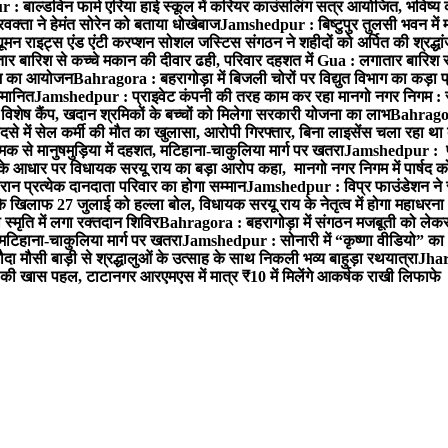
 बाल्डविन फार्म एरिया हाई स्कूल में करियर काउंसलिंग सत्र आयोजित, भविष्य की राह
वक्ता ने हेमंत सोरेन को बताया धोखेबाज
Jamshedpur : बिष्टुपुर तुलसी भवन में 
 राइट्स एंड एंटी करप्शन सोशल जस्टिस संगठन ने शहीदों को अर्पित की श्रद्धा
ातार बारिश से कच्चे मकान की दीवार ढही, परिवार दहशत में
Gua : लगातार बारिश से
क्रम का आयोजन
Bahragora : बहरागोड़ा में बिजली चोरों पर विद्युत विभाग का कड़ा 
म्मानित
Jamshedpur : प्राइवेट कंपनी की तरह काम कर रहा मानगो नगर निगम : 
ति विशेष कैंप, खदान श्रमिकों के बच्चों को मिलेगा सरकारी योजना का लाभ
Bahragora
से में सेल कर्मी की मौत का खुलासा, आरोपी गिरफ्तार, बिना लाइसेंस चला रहा था
क से मानुषमुड़िया में दहशत, मटिहाना-चाकुलिया मार्ग पर खतरा
Jamshedpur : पूर्
आधार पर विधायक सरयू राय का बड़ा आरोप कहा, मानगो नगर निगम में पार्षद क
रान प्रत्येक दानदाता परिवार का होगा सम्मान
Jamshedpur : विप्र फाउंडेशन ने 
िलाफ 27 जुलाई को हल्ला बोल, विधायक सरयू राय के नेतृत्व में होगा महाधरना
 स्मृति में लगा रक्तदान शिविर
Bahragora : बहरागोड़ा में संगठन मजबूती को लेकर
 मटिहाना-चाकुलिया मार्ग पर खतरा
Jamshedpur : सोनारी में “कृष्णा वीडियो” क
 मौसी बाड़ी से श्रद्धालुओं के उत्साह के साथ निकली भव्य बाहुड़ा रथयात्रा
Jharg
ी खास पहल, टाटानगर आरएमएस में मात्र ₹10 में मिलेंगे आकर्षक राखी लिफाफे