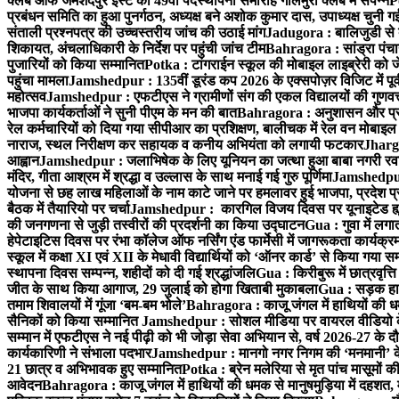
क्लब ऑफ जमशेदपुर ईस्ट का 49वाँ पदस्थापना समारोह गोलमुरी क्लब में संपन्न
P
प्रबंधन समिति का हुआ पुनर्गठन, अध्यक्ष बने अशोक कुमार दास, उपाध्यक्ष चुनी गई
संताली प्रश्नपत्र की उच्चस्तरीय जांच की उठाई मांग
Jadugora : बालिजुडी से 
शिकायत, अंचलाधिकारी के निर्देश पर पहुंची जांच टीम
Bahragora : सांड्रा पंच
पुजारियों को किया सम्मानित
Potka : टांगराईन स्कूल की मोबाइल लाइब्रेरी को ज
पहुंचा मामला
Jamshedpur : 135वीं डूरंड कप 2026 के एक्सपोज़र विजिट में पूर्वी
महोत्सव
Jamshedpur : एफटीएस ने ग्रामीणों संग की एकल विद्यालयों की गुणवत्ता
भाजपा कार्यकर्ताओं ने सुनी पीएम के मन की बात
Bahragora : अनुशासन और प्रतिभ
रेल कर्मचारियों को दिया गया सीपीआर का प्रशिक्षण, बालीचक में रेल वन मोबाइ
नाराज, स्थल निरीक्षण कर सहायक व कनीय अभियंता को लगायी फटकार
Jhargr
आह्वान
Jamshedpur : जलाभिषेक के लिए यूनियन का जत्था हुआ बाबा नगरी रव
मंदिर, गीता आश्रम में श्रद्धा व उल्लास के साथ मनाई गई गुरु पूर्णिमा
Jamshedpur :
योजना से छह लाख महिलाओं के नाम काटे जाने पर हमलावर हुई भाजपा, प्रदेश प्र
बैठक में तैयारियो पर चर्चा
Jamshedpur : कारगिल विजय दिवस पर यूनाइटेड ह्यूमन
की जनगणना से जुड़ी तस्वीरों की प्रदर्शनी का किया उद्घाटन
Gua : गुवा में लग
हेपेटाइटिस दिवस पर रंभा कॉलेज ऑफ नर्सिंग एंड फार्मेसी में जागरूकता कार्य
स्कूल में कक्षा XI एवं XII के मेधावी विद्यार्थियों को ‘ऑनर कार्ड’ से किया गया स
स्थापना दिवस सम्पन्न, शहीदों को दी गई श्रद्धांजलि
Gua : किरीबुरू में छात्रवृत्
जीत के साथ किया आगाज, 29 जुलाई को होगा खिताबी मुकाबला
Gua : सड़क हाद
तमाम शिवालयों में गूंजा ‘बम-बम भोले’
Bahragora : काजू जंगल में हाथियों की धम
सैनिकों को किया सम्मानित
Jamshedpur : सोशल मीडिया पर वायरल वीडियो के 
सम्मान में एफटीएस ने नई पीढ़ी को भी जोड़ा सेवा अभियान से, वर्ष 2026-27 के दौ
कार्यकारिणी ने संभाला पदभार
Jamshedpur : मानगो नगर निगम की ‘मनमानी’ के ख
21 छात्र व अभिभावक हुए सम्मानित
Potka : ब्रेन मलेरिया से मृत पांच मासूमों की
आवेदन
Bahragora : काजू जंगल में हाथियों की धमक से मानुषमुड़िया में दहशत,