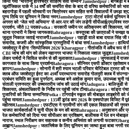
किया गया ‘भारतेन्दु हरिश्चंद्र साहित्य सेवी सम्मान’
Jamshedpur : बागबेड़ा में 
जूलॉजिकल पार्क ने 34 वर्षों की समर्पित सेवा के बाद दो वरिष्ठ कर्मचारियों को भा
बहरागोड़ा में पहली सोमवारी पर चित्रेस्वर धाम सहित सभी शिवालयों में उमड़ा श्
पुण्य तिथि पर यूनियन ने किया नमन
Jamshedpur टाटा मोटर्स वर्कर्स यूनियन के उ
अगस्त को ‘जेल भरो अभियान’ से आर-पार की जंग लड़ेगी सीपीआई(एम)
विश्व स्
प्रदर्शन, जीते 12 पदक
Potka : सरकारी जमीन पर अतिक्रमण की शिकायत, जांच
थाना प्रभारी ने किया जागरूक
Bahragora : कस्तुरबा की छात्राओं ने समझा ख
जुलूस निकाल जताई नाराजगी
Jamshedpur : पहाड़ी वाले बाबा दयाल सिंह जी की स्म
समारोह, कजरी और सांस्कृतिक प्रस्तुतियों ने बांधा समां
Jamshedpur : हाथियों के
जमशेदपुर में होगा ‘सिम्पोजियम 2026’
Kharagpur : गीतांजलि में अवैध रूप से बिक्
CBI जांच की मांग को लेकर महानगर भाजपा ने निकाला मशाल जुलूश
Jamshedpur
लेकर पार्षदों ने सिविल सर्जन से की मुलाकात
Jamshedpur : जुगसलाई में राजस्थ
कागजात के साथ किया प्रदर्शन
Bahragora : सीनियर एसपी डॉक्टर एहतेशाम वक
ज्ञापन
Jamshedpur : सोनारी में श्री श्याम भटली परिवार चेरिटेबल ट्रस्ट की भजन स
क्लब ऑफ जमशेदपुर ईस्ट का 49वाँ पदस्थापना समारोह गोलमुरी क्लब में संपन्न
P
प्रबंधन समिति का हुआ पुनर्गठन, अध्यक्ष बने अशोक कुमार दास, उपाध्यक्ष चुनी गई
संताली प्रश्नपत्र की उच्चस्तरीय जांच की उठाई मांग
Jadugora : बालिजुडी से 
शिकायत, अंचलाधिकारी के निर्देश पर पहुंची जांच टीम
Bahragora : सांड्रा पंच
पुजारियों को किया सम्मानित
Potka : टांगराईन स्कूल की मोबाइल लाइब्रेरी को ज
पहुंचा मामला
Jamshedpur : 135वीं डूरंड कप 2026 के एक्सपोज़र विजिट में पूर्वी
महोत्सव
Jamshedpur : एफटीएस ने ग्रामीणों संग की एकल विद्यालयों की गुणवत्ता
भाजपा कार्यकर्ताओं ने सुनी पीएम के मन की बात
Bahragora : अनुशासन और प्रतिभ
रेल कर्मचारियों को दिया गया सीपीआर का प्रशिक्षण, बालीचक में रेल वन मोबाइ
नाराज, स्थल निरीक्षण कर सहायक व कनीय अभियंता को लगायी फटकार
Jhargr
आह्वान
Jamshedpur : जलाभिषेक के लिए यूनियन का जत्था हुआ बाबा नगरी रव