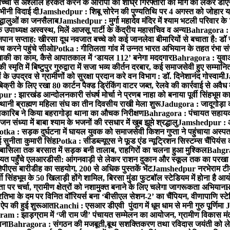
बच्ची से अश्लील हरकत करने के आरोपी की शीघ्र गिरफ्तारी की मांग को लेकर डीएस
वभीनी विदाई दी
Jamshedpur : शिबू सोरेन की पुण्यतिथि पर 4 अगस्त को जोहार यात्रा म
रद्धालुओं का जनसैलाब
Jamshedpur : मुर्गा महादेव मंदिर में श्याम भटली परिवार क
पाध्यक्ष अस्वस्थ, मिलें आजसू पार्टी के केंद्रीय महासचिव व अन्य
Bahragora : क
तनपान सप्ताह: खीरसा दूध नवजात बच्चे को कई जानलेवा बीमारियों से बचाता है: डॉ
 करने पहुंचे सीओ
Potka : गीतिलता गांव में उन्नत भारत अभियान के तहत रंभा स
ाकी का काम, कैसे आपातकाल में ‘डायल 112’ बनेगा मददगार
Bahragora : युवाओं
ृति में बिष्टुपुर गुरुद्वारा में सजा भव्य कीर्तन दरबार, कई समाजसेवी हुए सम्मानि
 उपद्रव से ग्रामीणों को सुरक्षा प्रदान करे वन विभाग : डॉ. दिनेशानंद गोस्वामी
J
री के लिए रखा 80 कार्टन पैक्ड ड्रिंकिंग वाटर जब्त, रेलवे की कार्रवाई से अवैध क
 : झारखंड आन्दोलनकारी संघर्ष मोर्चा ने प्रणब नाहा को बनाया पूर्वी सिंहभूम 
ानी ब्राह्मण महिला संघ का तीन दिवसीय राखी मेला शुरू
Jadugora : जादूगोड़ा 
ारिब ने किया बहरागोड़ा थाना का औचक निरीक्षण
Bahragora : पंचायत सहायको
ंध्या में बाबा श्याम के भजनों की रसधार में खुब झूमे श्रद्धालु
Jamshedpur : आर
otka : सड़क दुर्घटना में घायल युवक को समाजसेवी किशन गुप्ता ने पहुंचाया अस्प
 सुनीता कुमारी सिंह
Potka : सीडब्ल्यूएस ने फूड एंड न्यूट्रिशन सिस्टम्स चैंपियंस
बासिला तक बरसात में सड़क बनी तालाब, राहगिरों का चलना हुआ मुश्किल
Bahgrag
ायत पहुँचे एलआरडीसी: आंगनवाड़ी से लेकर राशन दुकान और स्कूल तक का परखा
ेपीएस बारीडीह का सहयोग, 200 से अधिक पुस्तकें भेंट
Jamshedpur नरभेराम टीव
 सिंहभूम के 50 खिलाड़ी होंगे शामिल, बिरसा मुंडा फुटबॉल स्टेडियम में होना है 
 पर चर्चा, ग्रामीण क्षेत्रों को नशामुक्त बनाने के लिए चलेगा जागरूकता अभियान
R
ा के दम पर विनित वॉरियर्स बना ‘बीसीएल सेशन-2’ का चैंपियन, वीणापाणि स्टेडिय
ल ऐप की हुई शुरूआत
Ranchi : एसआर डीएवी पुंदाग में धूम धाम से मनी गुरु पूर्णिमा
J
am : झाड़ग्राम में ‘जी राम जी’ पंचायत सम्मेलन का आयोजन, ग्रामीण विकास मंत्
ाना
Bahragora : संगठन की मजबूती,बूथ सशक्तिकरण तथा रविदास जयंती को लेकर