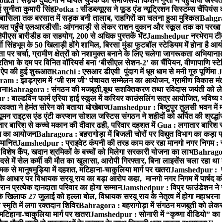
otka : सड़क दुर्घटना में घायल युवक को समाजसेवी किशन गुप्ता ने पहुंचाया अस्प
 सुनीता कुमारी सिंह
Potka : सीडब्ल्यूएस ने फूड एंड न्यूट्रिशन सिस्टम्स चैंपियंस
बासिला तक बरसात में सड़क बनी तालाब, राहगिरों का चलना हुआ मुश्किल
Bahgrag
ायत पहुँचे एलआरडीसी: आंगनवाड़ी से लेकर राशन दुकान और स्कूल तक का परखा
ेपीएस बारीडीह का सहयोग, 200 से अधिक पुस्तकें भेंट
Jamshedpur नरभेराम टीव
 सिंहभूम के 50 खिलाड़ी होंगे शामिल, बिरसा मुंडा फुटबॉल स्टेडियम में होना है 
 पर चर्चा, ग्रामीण क्षेत्रों को नशामुक्त बनाने के लिए चलेगा जागरूकता अभियान
R
ा के दम पर विनित वॉरियर्स बना ‘बीसीएल सेशन-2’ का चैंपियन, वीणापाणि स्टेडिय
ल ऐप की हुई शुरूआत
Ranchi : एसआर डीएवी पुंदाग में धूम धाम से मनी गुरु पूर्णिमा
J
am : झाड़ग्राम में ‘जी राम जी’ पंचायत सम्मेलन का आयोजन, ग्रामीण विकास मंत्
ाना
Bahragora : संगठन की मजबूती,बूथ सशक्तिकरण तथा रविदास जयंती को लेकर
 बाल्डविन फार्म एरिया हाई स्कूल में करियर काउंसलिंग सत्र आयोजित, भविष्य की राह
वक्ता ने हेमंत सोरेन को बताया धोखेबाज
Jamshedpur : बिष्टुपुर तुलसी भवन में 
 राइट्स एंड एंटी करप्शन सोशल जस्टिस संगठन ने शहीदों को अर्पित की श्रद्धा
ातार बारिश से कच्चे मकान की दीवार ढही, परिवार दहशत में
Gua : लगातार बारिश से
क्रम का आयोजन
Bahragora : बहरागोड़ा में बिजली चोरों पर विद्युत विभाग का कड़ा 
म्मानित
Jamshedpur : प्राइवेट कंपनी की तरह काम कर रहा मानगो नगर निगम : 
ति विशेष कैंप, खदान श्रमिकों के बच्चों को मिलेगा सरकारी योजना का लाभ
Bahragora
से में सेल कर्मी की मौत का खुलासा, आरोपी गिरफ्तार, बिना लाइसेंस चला रहा था
क से मानुषमुड़िया में दहशत, मटिहाना-चाकुलिया मार्ग पर खतरा
Jamshedpur : पूर्
आधार पर विधायक सरयू राय का बड़ा आरोप कहा, मानगो नगर निगम में पार्षद क
रान प्रत्येक दानदाता परिवार का होगा सम्मान
Jamshedpur : विप्र फाउंडेशन ने 
िलाफ 27 जुलाई को हल्ला बोल, विधायक सरयू राय के नेतृत्व में होगा महाधरना
 स्मृति में लगा रक्तदान शिविर
Bahragora : बहरागोड़ा में संगठन मजबूती को लेकर
 मटिहाना-चाकुलिया मार्ग पर खतरा
Jamshedpur : सोनारी में “कृष्णा वीडियो” क