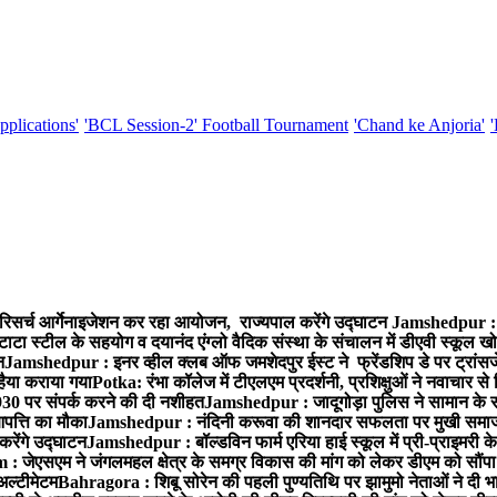
pplications'
'BCL Session-2' Football Tournament
'Chand ke Anjoria'
रिसर्च आर्गेनाइजेशन कर रहा आयोजन, राज्यपाल करेंगे उद्घाटन
Jamshedpur : ग
टाटा स्टील के सहयोग व दयानंद एंग्लो वैदिक संस्था के संचालन में डीएवी स्कूल खो
न
Jamshedpur : इनर व्हील क्लब ऑफ जमशेदपुर ईस्ट ने फ्रेंडशिप डे पर ट्रांस
हैया कराया गया
Potka: रंभा कॉलेज में टीएलएम प्रदर्शनी, प्रशिक्षुओं ने नवाचार स
30 पर संपर्क करने की दी नशीहत
Jamshedpur : जादूगोड़ा पुलिस ने सामान के 
पत्ति का मौका
Jamshedpur : नंदिनी करूवा की शानदार सफलता पर मुखी समाज क
करेंगे उद्घाटन
Jamshedpur : बॉल्डविन फार्म एरिया हाई स्कूल में प्री-प्राइमरी के
 जेएसएम ने जंगलमहल क्षेत्र के समग्र विकास की मांग को लेकर डीएम को सौंपा मु
अल्टीमेटम
Bahragora : शिबू सोरेन की पहली पुण्यतिथि पर झामुमो नेताओं ने दी भा