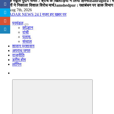
पब्लिक स्कूल पुंदाग समेत 7 ब्रांच के खिलाड़ियों ने लिया हिस्सा
Bahragora : मौदा
संगठनों ने निकाला विशाल विरोध मार्च
Jamshedpur : रक्षाबंधन पर डाक विभाग क
Fri. Aug 7th, 2026
प्रमंडल
नज़र हर खबर पर
कोल्हान
रांची
पलामू
संथाल
शासन प्रशासन
अपराध जगत
राजनीति
ड्रीम होम
लॉगिन