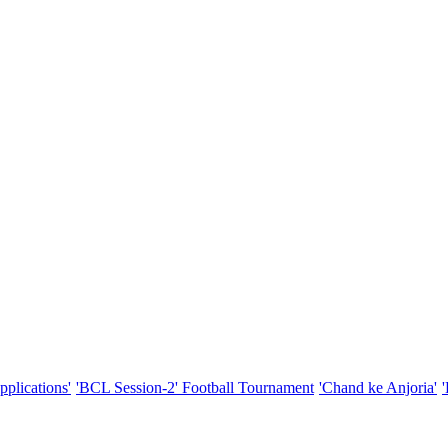
pplications'
'BCL Session-2' Football Tournament
'Chand ke Anjoria'