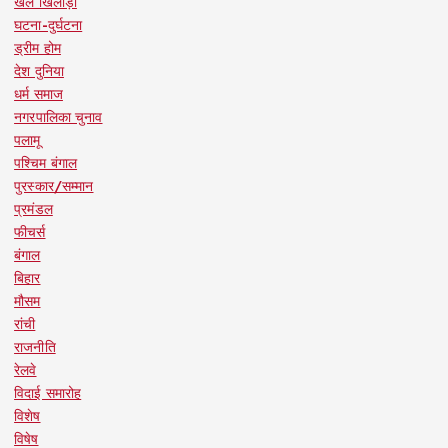
खेल खिलाड़ी
घटना-दुर्घटना
ड्रीम होम
देश दुनिया
धर्म समाज
नगरपालिका चुनाव
पलामू
पश्चिम बंगाल
पुरस्कार/सम्मान
प्रमंडल
फीचर्स
बंगाल
बिहार
मौसम
रांची
राजनीति
रेलवे
विदाई समारोह
विशेष
विषेष