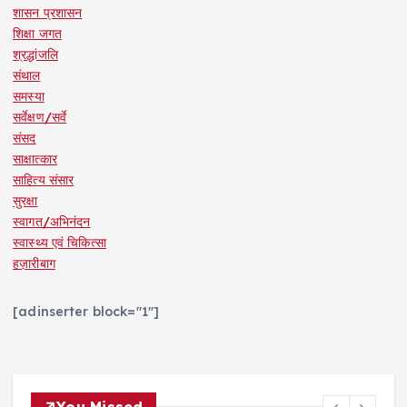
शासन प्रशासन
शिक्षा जगत
श्रद्धांजलि
संथाल
समस्या
सर्वेक्षण/सर्वे
संसद
साक्षात्कार
साहित्य संसार
सुरक्षा
स्वागत/अभिनंदन
स्वास्थ्य एवं चिकित्सा
हज़ारीबाग
[adinserter block="1"]
You Missed