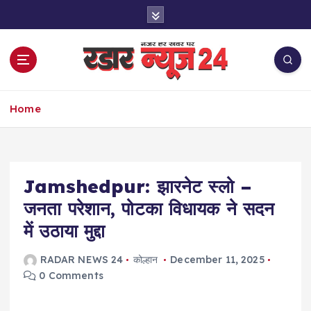
S
k
i
p
t
o
नज़र हर खबर पर
c
Home
o
n
t
e
Jamshedpur: झारनेट स्लो –
n
t
जनता परेशान, पोटका विधायक ने सदन
में उठाया मुद्दा
RADAR NEWS 24
कोल्हान
December 11, 2025
0 Comments