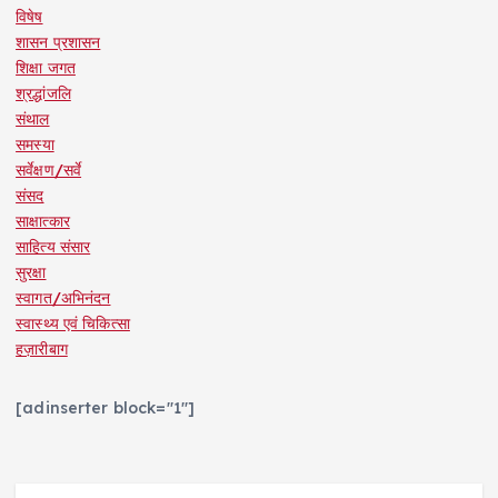
विषेष
शासन प्रशासन
शिक्षा जगत
श्रद्धांजलि
संथाल
समस्या
सर्वेक्षण/सर्वे
संसद
साक्षात्कार
साहित्य संसार
सुरक्षा
स्वागत/अभिनंदन
स्वास्थ्य एवं चिकित्सा
हज़ारीबाग
[adinserter block="1"]