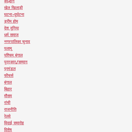
कोल्हान
खेल खिलाड़ी
घटना-दुर्घटना
ड्रीम होम
देश दुनिया
धर्म समाज
नगरपालिका चुनाव
पलामू
पश्चिम बंगाल
पुरस्कार/सम्मान
प्रमंडल
फीचर्स
बंगाल
बिहार
मौसम
रांची
राजनीति
रेलवे
विदाई समारोह
विशेष