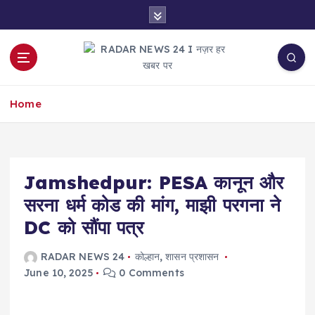
S
k
i
p
t
नज़र हर खबर पर
o
Home
c
o
n
t
e
Jamshedpur: PESA कानून और
n
सरना धर्म कोड की मांग, माझी परगना ने
t
DC को सौंपा पत्र
RADAR NEWS 24
कोल्हान
,
शासन प्रशासन
June 10, 2025
0 Comments