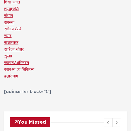
शिक्षा जगत
श्रद्धांजलि
संथाल
समस्या
सर्वेक्षण/सर्वे
संसद
साक्षात्कार
साहित्य संसार
सुरक्षा
स्वागत/अभिनंदन
स्वास्थ्य एवं चिकित्सा
हज़ारीबाग
[adinserter block="1"]
You Missed