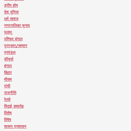
ड्रीम होम
देश दुनिया
धर्म समाज
नगरपालिका चुनाव
पलामू
पश्चिम बंगाल
पुरस्कार/सम्मान
प्रमंडल
फीचर्स
बंगाल
बिहार
मौसम
रांची
राजनीति
रेलवे
विदाई समारोह
विशेष
विषेष
शासन प्रशासन