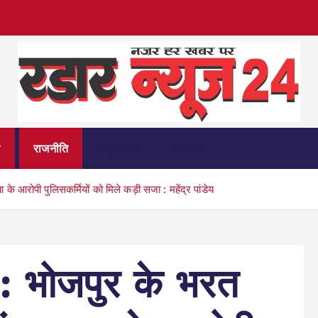
नज़र हर खबर पर
त
राजनीति
ड्रीम होम
लॉगिन
आरोपी पुलिसकर्मियों को मिले कड़ी सजा : महेंद्र पांडेय
भोजपुर के भरत