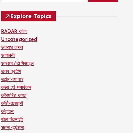
Explore Topics
RADAR दर्पण
Uncategorized
अपराध जगत
आगजनी
आरक्षण/डोमिसाइल
उत्तर प्रदेश
उद्योग-व्यापार
कला एवं मनोरंजन
कॉरपोरेट जगत
कोर्ट-कचहरी
कोल्हान
खेल खिलाड़ी
घटना-दुर्घटना