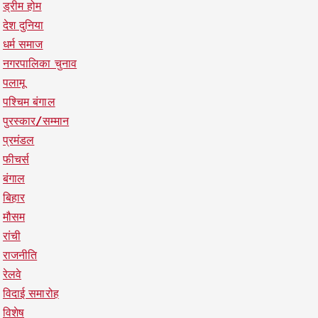
ड्रीम होम
देश दुनिया
धर्म समाज
नगरपालिका चुनाव
पलामू
पश्चिम बंगाल
पुरस्कार/सम्मान
प्रमंडल
फीचर्स
बंगाल
बिहार
मौसम
रांची
राजनीति
रेलवे
विदाई समारोह
विशेष