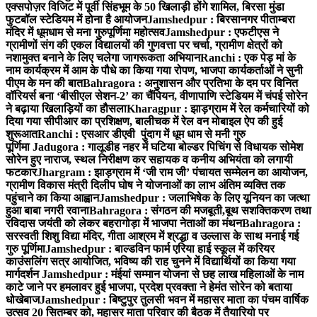
एक्सपोज़र विजिट में पूर्वी सिंहभूम के 50 खिलाड़ी होंगे शामिल, बिरसा मुंडा
फुटबॉल स्टेडियम में होना है आयोजन
Jamshedpur : बिरसानगर पीताम्बरा
मंदिर में धूमधाम से मना गुरुपूर्णिमा महोत्सव
Jamshedpur : एफटीएस ने
ग्रामीणों संग की एकल विद्यालयों की गुणवत्ता पर चर्चा, ग्रामीण क्षेत्रों को
नशामुक्त बनाने के लिए चलेगा जागरूकता अभियान
Ranchi : एक पेड़ मां के
नाम कार्यक्रम में आम के पौधे का किया गया रोपण, भाजपा कार्यकर्ताओं ने सुनी
पीएम के मन की बात
Bahragora : अनुशासन और प्रतिभा के दम पर विनित
वॉरियर्स बना ‘बीसीएल सेशन-2’ का चैंपियन, वीणापाणि स्टेडियम में चंपई सोरेन
ने बढ़ाया खिलाड़ियों का हौसला
Kharagpur : झाड़ग्राम में रेल कर्मचारियों को
दिया गया सीपीआर का प्रशिक्षण, बालीचक में रेल वन मोबाइल ऐप की हुई
शुरूआत
Ranchi : एसआर डीएवी पुंदाग में धूम धाम से मनी गुरु
पूर्णिमा
Jadugora : गालूडीह नहर में घटिया बोल्डर पिचिंग से विधायक सोमेश
सोरेन हुए नाराज, स्थल निरीक्षण कर सहायक व कनीय अभियंता को लगायी
फटकार
Jhargram : झाड़ग्राम में ‘जी राम जी’ पंचायत सम्मेलन का आयोजन,
ग्रामीण विकास मंत्री दिलीप घोष ने योजनाओं का लाभ अंतिम व्यक्ति तक
पहुंचाने का किया आह्वान
Jamshedpur : जलाभिषेक के लिए यूनियन का जत्था
हुआ बाबा नगरी रवाना
Bahragora : संगठन की मजबूती,बूथ सशक्तिकरण तथा
रविदास जयंती को लेकर बहरागोड़ा में भाजपा नेताओं का मंथन
Bahragora :
सरस्वती शिशु विद्या मंदिर, गीता आश्रम में श्रद्धा व उल्लास के साथ मनाई गई
गुरु पूर्णिमा
Jamshedpur : बाल्डविन फार्म एरिया हाई स्कूल में करियर
काउंसलिंग सत्र आयोजित, भविष्य की राह चुनने में विद्यार्थियों का किया गया
मार्गदर्शन
Jamshedpur : मंईयां सम्मान योजना से छह लाख महिलाओं के नाम
काटे जाने पर हमलावर हुई भाजपा, प्रदेश प्रवक्ता ने हेमंत सोरेन को बताया
धोखेबाज
Jamshedpur : बिष्टुपुर तुलसी भवन में महासर माता का पंचम वार्षिक
उत्सव 20 सितम्बर को, महासर माता परिवार की बैठक में तैयारियो पर