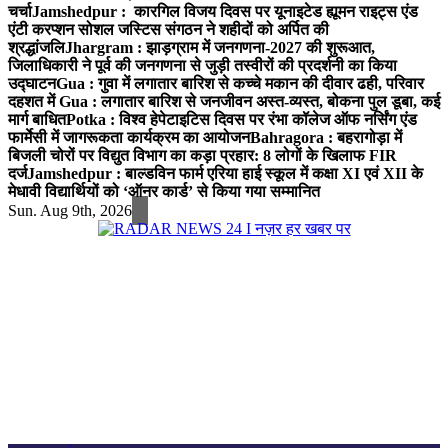
चर्चा
Jamshedpur : कारगिल विजय दिवस पर यूनाइटेड ह्यूमन राइट्स एंड
एंटी करप्शन सोशल जस्टिस संगठन ने शहीदों को अर्पित की
श्रद्धांजलि
Jhargram : झाड़ग्राम में जनगणना-2027 की शुरूआत,
जिलाधिकारी ने पूर्व की जनगणना से जुड़ी तस्वीरों की प्रदर्शनी का किया
उद्घाटन
Gua : गुवा में लगातार बारिश से कच्चे मकान की दीवार ढही, परिवार
दहशत में
Gua : लगातार बारिश से जनजीवन अस्त-व्यस्त, बोकना पुल डूबा, कई
मार्ग बाधित
Potka : विश्व हेपेटाइटिस दिवस पर रंभा कॉलेज ऑफ नर्सिंग एंड
फार्मेसी में जागरूकता कार्यक्रम का आयोजन
Bahragora : बहरागोड़ा में
बिजली चोरों पर विद्युत विभाग का कड़ा प्रहार: 8 लोगों के खिलाफ FIR
दर्ज
Jamshedpur : बाल्डविन फार्म एरिया हाई स्कूल में कक्षा XI एवं XII के
मेधावी विद्यार्थियों को ‘ऑनर कार्ड’ से किया गया सम्मानित
Sun. Aug 9th, 2026
नज़र हर खबर पर