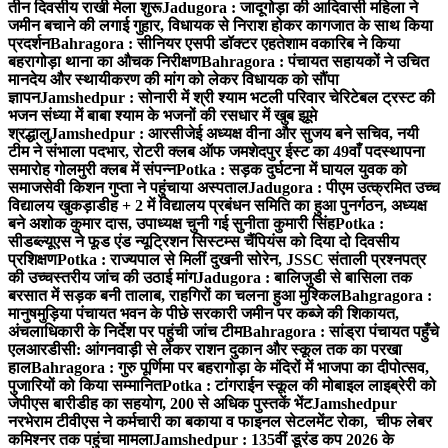
तीन दिवसीय राखी मेला शुरू
Jadugora : जादूगोड़ा की आदिवासी महिला ने
जमीन बचाने की लगाई गुहार, विधायक से निराश होकर कागजात के साथ किया
प्रदर्शन
Bahragora : सीनियर एसपी डॉक्टर एहतेशाम वकारिब ने किया
बहरागोड़ा थाना का औचक निरीक्षण
Bahragora : पंचायत सहायकों ने उचित
मानदेय और स्थायीकरण की मांग को लेकर विधायक को सौंपा
ज्ञापन
Jamshedpur : सोनारी में श्री श्याम भटली परिवार चेरिटेबल ट्रस्ट की
भजन संध्या में बाबा श्याम के भजनों की रसधार में खुब झूमे
श्रद्धालु
Jamshedpur : आरसीजेई अध्यक्ष वीना और सुजय बने सचिव, नयी
टीम ने संभाला पदभार, रोटरी क्लब ऑफ जमशेदपुर ईस्ट का 49वाँ पदस्थापना
समारोह गोलमुरी क्लब में संपन्न
Potka : सड़क दुर्घटना में घायल युवक को
समाजसेवी किशन गुप्ता ने पहुंचाया अस्पताल
Jadugora : पीएम उत्क्रमित उच्च
विद्यालय खुकड़ाडीह + 2 में विद्यालय प्रबंधन समिति का हुआ पुनर्गठन, अध्यक्ष
बने अशोक कुमार दास, उपाध्यक्ष चुनी गई सुनीता कुमारी सिंह
Potka :
सीडब्ल्यूएस ने फूड एंड न्यूट्रिशन सिस्टम्स चैंपियंस को दिया दो दिवसीय
प्रशिक्षण
Potka : राज्यपाल से मिलीं दुखनी सोरेन, JSSC संताली प्रश्नपत्र
की उच्चस्तरीय जांच की उठाई मांग
Jadugora : बालिजुडी से बासिला तक
बरसात में सड़क बनी तालाब, राहगिरों का चलना हुआ मुश्किल
Bahgragora :
मानुषमुड़िया पंचायत भवन के पीछे सरकारी जमीन पर कब्जे की शिकायत,
अंचलाधिकारी के निर्देश पर पहुंची जांच टीम
Bahragora : सांड्रा पंचायत पहुँचे
एलआरडीसी: आंगनवाड़ी से लेकर राशन दुकान और स्कूल तक का परखा
हाल
Bahragora : गुरु पूर्णिमा पर बहरागोड़ा के मंदिरों में भाजपा का दीपोत्सव,
पुजारियों को किया सम्मानित
Potka : टांगराईन स्कूल की मोबाइल लाइब्रेरी को
जेपीएस बारीडीह का सहयोग, 200 से अधिक पुस्तकें भेंट
Jamshedpur
नरभेराम टीवीएस ने कर्मचारी का बकाया व फाइनल सेटलमेंट रोका, चीफ लेबर
कमिश्नर तक पहुंचा मामला
Jamshedpur : 135वीं डूरंड कप 2026 के