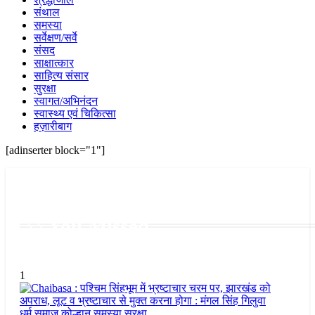
संथाल
समस्या
सर्वेक्षण/सर्वे
संसद
साक्षात्कार
साहित्य संसार
सुरक्षा
स्वागत/अभिनंदन
स्वास्थ्य एवं चिकित्सा
हज़ारीबाग
[adinserter block="1"]
You Missed
1
धर्म समाज
कोल्हान
समस्या
सुरक्षा