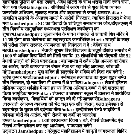
बहरागोड़ा पुलिस का बड़ा एक्शन, अवैध लॉटरी के साथ धराया मोती रंजन राणा,
भेजा गया जेल
Bahragora : सीपीआई ने आरंग गांव से शुरू किया व्यापक
जनसंपर्क अभियान, नुक्कड़ नाटक और पदयात्रा से जगाई अलख
Potka :
नाबालिग लड़की के अपहरण मामले में आरोपी गिरफ्तार, न्यायिक हिरासत में भेजा
गया
Jamshedpur : SC का विवादों के शांतिपूर्ण समाधान पर जोर,डीएलएसए में
तीन दिवसीय सामुदायिक मध्यस्थता प्रशिक्षण कार्यक्रम का
शुभारंभ
Jamshedpur : सुल्तानगंज के पावन गंगाजल से साकची शिव मंदिर में
11 को होगा बाबा भोलेनाथ का सहस्त्रघट जलाभिषेक
Muri : छात्रों के सब्र
की परीक्षा लेकर सरकार अराजकता को निमंत्रण न दे : देवेंद्र नाथ
महतो
Jamshedpur : नेताजी सुभाष विश्वविद्यालय के चतुर्थ दीक्षांत समारोह में
1600 से अधिक विद्यार्थियों को मिली उपाधि, 33 शोधार्थियों को पीएचडी और 52
मेधावी छात्रों को मिला पदक
Gua : बड़ाजामदा में अवैध लौह अयस्क कारोबार
का आरोप, फर्जी कागजात पर बंगाल भेजा जा रहा लौह आयस्क, जांच की
मांग
Jamshedpur : युवा शक्ति ही झारखंड के भविष्य की दिशा तय करेगी :
सुदेश कुमार महतो
Jamshedpur : बर्मामाइंस हत्याकांड का मुख्य शूटर समेत
तीन गिरफ्तार, दो नाबालिग भी घटना में थे शामिल
Jadugora : शेफर्ड इंग्लिश
मीडियम स्कूल धर्मडीह में मना हर घर तिरंगा अभियान,बच्चों ने वंदे मातरम् का
किया सामूहिक गायन
Potka : शंकरदा व बाघमारा स्कूल में डालसा ने आयोजित
किया कार्यक्रम, विद्यार्थियों को कानून की दी गई जानकारी
Bahragora
:चरमराती स्वास्थ्य व्यवस्था की भेंट चढ़ा एक और चिराग, गलत इंजेक्शन से
बहरागोड़ा के युवक की दर्दनाक मौत
Potka : हल्दीपोखर रेलवे साइडिंग में
कोयला चोरों का आतंक, चोरी रोकने गए कर्मी पर जानलेवा
हमला
Jamshedpur : 13वां हस्तकरघा दिवस 7 को, वीवर्स डेवलपमेंट एंड
रिसर्च आर्गेनाइजेशन कर रहा आयोजन, राज्यपाल करेंगे
उद्घाटन
Jamshedpur : ग्रेजुएट महाविद्यालय में कानूनी जागरुकता शिविर