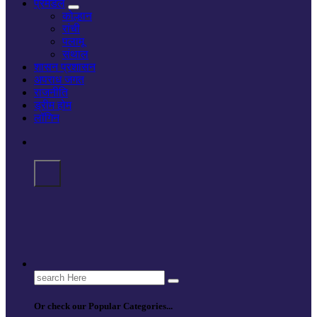
प्रमंडल
कोल्हान
रांची
पलामू
संथाल
शासन प्रशासन
अपराध जगत
राजनीति
ड्रीम होम
लॉगिन
Search
for:
Or check our Popular Categories...