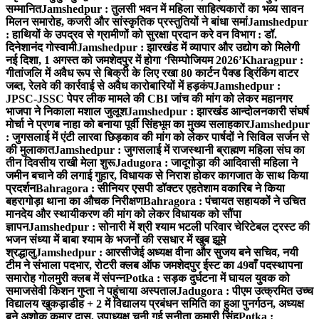
सम्मानित
Jamshedpur : तुलसी भवन में महिला साहित्यकारों का भव्य सावन
मिलन समारोह, कजरी और सांस्कृतिक प्रस्तुतियों ने बांधा समां
Jamshedpur
: हाथियों के उपद्रव से ग्रामीणों को सुरक्षा प्रदान करे वन विभाग : डॉ.
दिनेशानंद गोस्वामी
Jamshedpur : झारखंड में व्यापार और उद्योग को मिलेगी
नई दिशा, 1 अगस्त को जमशेदपुर में होगा ‘सिम्पोजियम 2026’
Kharagpur :
गीतांजलि में अवैध रूप से बिक्री के लिए रखा 80 कार्टन पैक्ड ड्रिंकिंग वाटर
जब्त, रेलवे की कार्रवाई से अवैध कारोबारियों में हड़कंप
Jamshedpur :
JPSC-JSSC पेपर लीक मामले की CBI जांच की मांग को लेकर महानगर
भाजपा ने निकाला मशाल जुलूश
Jamshedpur : झारखंड आन्दोलनकारी संघर्ष
मोर्चा ने प्रणब नाहा को बनाया पूर्वी सिंहभूम का मुख्य सलाहकार
Jamshedpur
: जुगसलाई में एंटी लारवा छिड़काव की मांग को लेकर पार्षदों ने सिविल सर्जन से
की मुलाकात
Jamshedpur : जुगसलाई में राजस्थानी ब्राह्मण महिला संघ का
तीन दिवसीय राखी मेला शुरू
Jadugora : जादूगोड़ा की आदिवासी महिला ने
जमीन बचाने की लगाई गुहार, विधायक से निराश होकर कागजात के साथ किया
प्रदर्शन
Bahragora : सीनियर एसपी डॉक्टर एहतेशाम वकारिब ने किया
बहरागोड़ा थाना का औचक निरीक्षण
Bahragora : पंचायत सहायकों ने उचित
मानदेय और स्थायीकरण की मांग को लेकर विधायक को सौंपा
ज्ञापन
Jamshedpur : सोनारी में श्री श्याम भटली परिवार चेरिटेबल ट्रस्ट की
भजन संध्या में बाबा श्याम के भजनों की रसधार में खुब झूमे
श्रद्धालु
Jamshedpur : आरसीजेई अध्यक्ष वीना और सुजय बने सचिव, नयी
टीम ने संभाला पदभार, रोटरी क्लब ऑफ जमशेदपुर ईस्ट का 49वाँ पदस्थापना
समारोह गोलमुरी क्लब में संपन्न
Potka : सड़क दुर्घटना में घायल युवक को
समाजसेवी किशन गुप्ता ने पहुंचाया अस्पताल
Jadugora : पीएम उत्क्रमित उच्च
विद्यालय खुकड़ाडीह + 2 में विद्यालय प्रबंधन समिति का हुआ पुनर्गठन, अध्यक्ष
बने अशोक कुमार दास, उपाध्यक्ष चुनी गई सुनीता कुमारी सिंह
Potka :