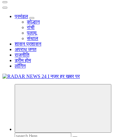
प्रमंडल
कोल्हान
रांची
पलामू
संथाल
शासन प्रशासन
अपराध जगत
राजनीति
ड्रीम होम
लॉगिन
नज़र हर खबर पर
Search