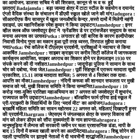
का आयोजन, डालसा सचिव ने की शिरकत, कानून से रू व रू हुईं
छात्राएं
Badajamda : बड़ा जामदा क्षेत्र में टाटा स्टील के सहयोग व दयानंद
एंग्लो वैदिक संस्था के संचालन में डीएवी स्कूल खोले जाने की मांग
Jadugora :
सीआरपीएफ कैंप सासपुर में खुला जनऔषधि केन्द्र ,सस्ते दामों में मिलेगी महंगी
दवाइयां, उप महानिरीक्षक रमेश कुमार ने किया उद्घाटन
Jamshedpur : इनर
व्हील क्लब ऑफ जमशेदपुर ईस्ट ने फ्रेंडशिप डे पर ट्रांसजेंडर समुदाय के साथ
मनाया अपनत्व का उत्सव
Potka : लगातार हो रही बारिश के कारण हल्दीपोखर
निवासी विनोद गुप्ता का मकान हुआ पूरी तरह ध्वस्त, तिरपाल मुहैया कराया
गया
Potka: रंभा कॉलेज में टीएलएम प्रदर्शनी, प्रशिक्षुओं ने नवाचार से किया
आकर्षित
Jamshedpur : साइबर क्राइम पर करीम सिटी कॉलेज में जागरूकता
कार्यक्रम आयोजित, साइबर अपराध का शिकार होने पर हेल्पलाइन 1930 पर
संपर्क करने की दी नशीहत
Jamshedpur : जादूगोड़ा पुलिस ने सामान के साथ
चोर को दबोचा, भेजा जेल
Jamshedpur : पूर्वी सिंहभूम में प्रारूप मतदाता सूची
प्रकाशित, 15.11 लाख मतदाता शामिल; 5 अगस्त से 4 सितंबर तक दावा-
आपत्ति का मौका
Jamshedpur : नंदिनी करूवा की शानदार सफलता पर मुखी
समाज को गर्व, मुखी विकास समिति ने किया सम्मानित
Jamshedpur : 10
करोड़ नशा-मुक्ति प्रतिज्ञा महाअभियान का 7 अगस्त को जमशेदपुर में शुभारंभ,
राज्यपाल करेंगे उद्घाटन
Jamshedpur : बॉल्डविन फार्म एरिया हाई स्कूल में
प्री-प्राइमरी के विद्यार्थियों के लिए ‘मदर्स मीट’ का आयोजन
Jadugora :
ब्रह्मर्षि महिला समिति का सावन महोत्सव 22 अगस्त को, महिलाएं दिखाएगी हुनर
की प्रदर्शनी
Jhargram : जेएसएम ने जंगलमहल क्षेत्र के समग्र विकास की
मांग को लेकर डीएम को सौंपा मुख्यमंत्री के नाम ज्ञापन
Bahragora :
मानुषमुड़िया में लैम्पस की सरकारी जमीन पर चला प्रशासनिक डंडा, मापी के
बाद 15 दिनों में कब्जा खाली करने का अल्टीमेटम
Bahragora : शिबू सोरेन की
पहली पुण्यतिथि पर झामुमो नेताओं ने दी भावभीनी श्रद्धांजलि
Jamshedpur :