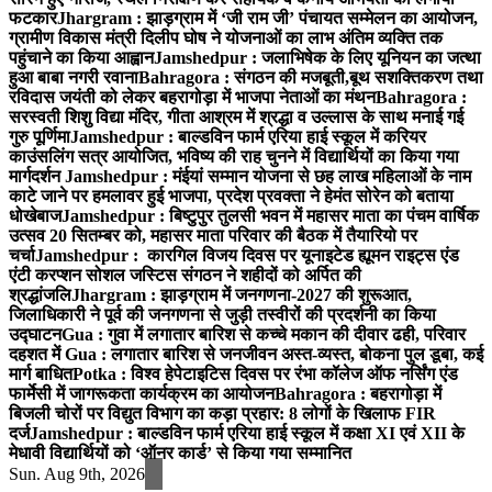
फटकार
Jhargram : झाड़ग्राम में ‘जी राम जी’ पंचायत सम्मेलन का आयोजन,
ग्रामीण विकास मंत्री दिलीप घोष ने योजनाओं का लाभ अंतिम व्यक्ति तक
पहुंचाने का किया आह्वान
Jamshedpur : जलाभिषेक के लिए यूनियन का जत्था
हुआ बाबा नगरी रवाना
Bahragora : संगठन की मजबूती,बूथ सशक्तिकरण तथा
रविदास जयंती को लेकर बहरागोड़ा में भाजपा नेताओं का मंथन
Bahragora :
सरस्वती शिशु विद्या मंदिर, गीता आश्रम में श्रद्धा व उल्लास के साथ मनाई गई
गुरु पूर्णिमा
Jamshedpur : बाल्डविन फार्म एरिया हाई स्कूल में करियर
काउंसलिंग सत्र आयोजित, भविष्य की राह चुनने में विद्यार्थियों का किया गया
मार्गदर्शन
Jamshedpur : मंईयां सम्मान योजना से छह लाख महिलाओं के नाम
काटे जाने पर हमलावर हुई भाजपा, प्रदेश प्रवक्ता ने हेमंत सोरेन को बताया
धोखेबाज
Jamshedpur : बिष्टुपुर तुलसी भवन में महासर माता का पंचम वार्षिक
उत्सव 20 सितम्बर को, महासर माता परिवार की बैठक में तैयारियो पर
चर्चा
Jamshedpur : कारगिल विजय दिवस पर यूनाइटेड ह्यूमन राइट्स एंड
एंटी करप्शन सोशल जस्टिस संगठन ने शहीदों को अर्पित की
श्रद्धांजलि
Jhargram : झाड़ग्राम में जनगणना-2027 की शुरूआत,
जिलाधिकारी ने पूर्व की जनगणना से जुड़ी तस्वीरों की प्रदर्शनी का किया
उद्घाटन
Gua : गुवा में लगातार बारिश से कच्चे मकान की दीवार ढही, परिवार
दहशत में
Gua : लगातार बारिश से जनजीवन अस्त-व्यस्त, बोकना पुल डूबा, कई
मार्ग बाधित
Potka : विश्व हेपेटाइटिस दिवस पर रंभा कॉलेज ऑफ नर्सिंग एंड
फार्मेसी में जागरूकता कार्यक्रम का आयोजन
Bahragora : बहरागोड़ा में
बिजली चोरों पर विद्युत विभाग का कड़ा प्रहार: 8 लोगों के खिलाफ FIR
दर्ज
Jamshedpur : बाल्डविन फार्म एरिया हाई स्कूल में कक्षा XI एवं XII के
मेधावी विद्यार्थियों को ‘ऑनर कार्ड’ से किया गया सम्मानित
Sun. Aug 9th, 2026