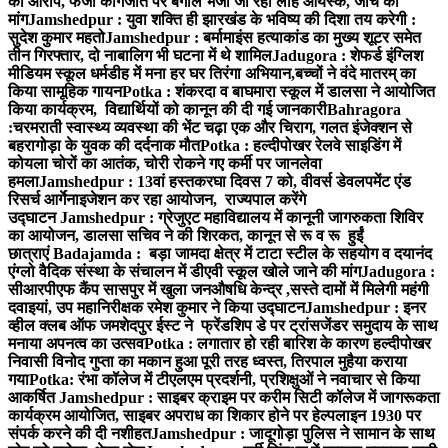
का आरोप, फर्जी कागजात पर बंगाल भेजा जा रहा लौह आयस्क, जांच की
मांग
Jamshedpur : युवा शक्ति ही झारखंड के भविष्य की दिशा तय करेगी :
सुदेश कुमार महतो
Jamshedpur : बर्मामाइंस हत्याकांड का मुख्य शूटर समेत
तीन गिरफ्तार, दो नाबालिग भी घटना में थे शामिल
Jadugora : शेफर्ड इंग्लिश
मीडियम स्कूल धर्मडीह में मना हर घर तिरंगा अभियान,बच्चों ने वंदे मातरम् का
किया सामूहिक गायन
Potka : शंकरदा व बाघमारा स्कूल में डालसा ने आयोजित
किया कार्यक्रम, विद्यार्थियों को कानून की दी गई जानकारी
Bahragora
:चरमराती स्वास्थ्य व्यवस्था की भेंट चढ़ा एक और चिराग, गलत इंजेक्शन से
बहरागोड़ा के युवक की दर्दनाक मौत
Potka : हल्दीपोखर रेलवे साइडिंग में
कोयला चोरों का आतंक, चोरी रोकने गए कर्मी पर जानलेवा
हमला
Jamshedpur : 13वां हस्तकरघा दिवस 7 को, वीवर्स डेवलपमेंट एंड
रिसर्च आर्गेनाइजेशन कर रहा आयोजन, राज्यपाल करेंगे
उद्घाटन
Jamshedpur : ग्रेजुएट महाविद्यालय में कानूनी जागरुकता शिविर
का आयोजन, डालसा सचिव ने की शिरकत, कानून से रू व रू हुईं
छात्राएं
Badajamda : बड़ा जामदा क्षेत्र में टाटा स्टील के सहयोग व दयानंद
एंग्लो वैदिक संस्था के संचालन में डीएवी स्कूल खोले जाने की मांग
Jadugora :
सीआरपीएफ कैंप सासपुर में खुला जनऔषधि केन्द्र ,सस्ते दामों में मिलेगी महंगी
दवाइयां, उप महानिरीक्षक रमेश कुमार ने किया उद्घाटन
Jamshedpur : इनर
व्हील क्लब ऑफ जमशेदपुर ईस्ट ने फ्रेंडशिप डे पर ट्रांसजेंडर समुदाय के साथ
मनाया अपनत्व का उत्सव
Potka : लगातार हो रही बारिश के कारण हल्दीपोखर
निवासी विनोद गुप्ता का मकान हुआ पूरी तरह ध्वस्त, तिरपाल मुहैया कराया
गया
Potka: रंभा कॉलेज में टीएलएम प्रदर्शनी, प्रशिक्षुओं ने नवाचार से किया
आकर्षित
Jamshedpur : साइबर क्राइम पर करीम सिटी कॉलेज में जागरूकता
कार्यक्रम आयोजित, साइबर अपराध का शिकार होने पर हेल्पलाइन 1930 पर
संपर्क करने की दी नशीहत
Jamshedpur : जादूगोड़ा पुलिस ने सामान के साथ