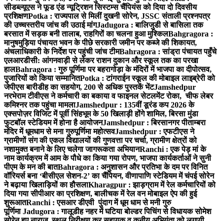
सीडब्ल्यूएस ने फूड एंड न्यूट्रिशन सिस्टम्स चैंपियंस को दिया दो दिवसीय
प्रशिक्षण
Potka : राज्यपाल से मिलीं दुखनी सोरेन, JSSC संताली प्रश्नपत्र
की उच्चस्तरीय जांच की उठाई मांग
Jadugora : बालिजुडी से बासिला तक
बरसात में सड़क बनी तालाब, राहगिरों का चलना हुआ मुश्किल
Bahgragora :
मानुषमुड़िया पंचायत भवन के पीछे सरकारी जमीन पर कब्जे की शिकायत,
अंचलाधिकारी के निर्देश पर पहुंची जांच टीम
Bahragora : सांड्रा पंचायत पहुँचे
एलआरडीसी: आंगनवाड़ी से लेकर राशन दुकान और स्कूल तक का परखा
हाल
Bahragora : गुरु पूर्णिमा पर बहरागोड़ा के मंदिरों में भाजपा का दीपोत्सव,
पुजारियों को किया सम्मानित
Potka : टांगराईन स्कूल की मोबाइल लाइब्रेरी को
जेपीएस बारीडीह का सहयोग, 200 से अधिक पुस्तकें भेंट
Jamshedpur
नरभेराम टीवीएस ने कर्मचारी का बकाया व फाइनल सेटलमेंट रोका, चीफ लेबर
कमिश्नर तक पहुंचा मामला
Jamshedpur : 135वीं डूरंड कप 2026 के
एक्सपोज़र विजिट में पूर्वी सिंहभूम के 50 खिलाड़ी होंगे शामिल, बिरसा मुंडा
फुटबॉल स्टेडियम में होना है आयोजन
Jamshedpur : बिरसानगर पीताम्बरा
मंदिर में धूमधाम से मना गुरुपूर्णिमा महोत्सव
Jamshedpur : एफटीएस ने
ग्रामीणों संग की एकल विद्यालयों की गुणवत्ता पर चर्चा, ग्रामीण क्षेत्रों को
नशामुक्त बनाने के लिए चलेगा जागरूकता अभियान
Ranchi : एक पेड़ मां के
नाम कार्यक्रम में आम के पौधे का किया गया रोपण, भाजपा कार्यकर्ताओं ने सुनी
पीएम के मन की बात
Bahragora : अनुशासन और प्रतिभा के दम पर विनित
वॉरियर्स बना ‘बीसीएल सेशन-2’ का चैंपियन, वीणापाणि स्टेडियम में चंपई सोरेन
ने बढ़ाया खिलाड़ियों का हौसला
Kharagpur : झाड़ग्राम में रेल कर्मचारियों को
दिया गया सीपीआर का प्रशिक्षण, बालीचक में रेल वन मोबाइल ऐप की हुई
शुरूआत
Ranchi : एसआर डीएवी पुंदाग में धूम धाम से मनी गुरु
पूर्णिमा
Jadugora : गालूडीह नहर में घटिया बोल्डर पिचिंग से विधायक सोमेश
सोरेन हुए नाराज, स्थल निरीक्षण कर सहायक व कनीय अभियंता को लगायी