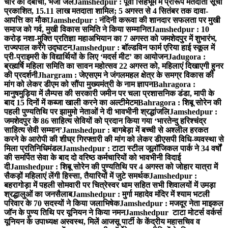
चोर को दबोचा, भेजा जेल
Jamshedpur : पूर्वी सिंहभूम में प्रारूप मतदाता सूची
प्रकाशित, 15.11 लाख मतदाता शामिल; 5 अगस्त से 4 सितंबर तक दावा-
आपत्ति का मौका
Jamshedpur : नंदिनी करूवा की शानदार सफलता पर मुखी
समाज को गर्व, मुखी विकास समिति ने किया सम्मानित
Jamshedpur : 10
करोड़ नशा-मुक्ति प्रतिज्ञा महाअभियान का 7 अगस्त को जमशेदपुर में शुभारंभ,
राज्यपाल करेंगे उद्घाटन
Jamshedpur : बॉल्डविन फार्म एरिया हाई स्कूल में
प्री-प्राइमरी के विद्यार्थियों के लिए ‘मदर्स मीट’ का आयोजन
Jadugora :
ब्रह्मर्षि महिला समिति का सावन महोत्सव 22 अगस्त को, महिलाएं दिखाएगी हुनर
की प्रदर्शनी
Jhargram : जेएसएम ने जंगलमहल क्षेत्र के समग्र विकास की
मांग को लेकर डीएम को सौंपा मुख्यमंत्री के नाम ज्ञापन
Bahragora :
मानुषमुड़िया में लैम्पस की सरकारी जमीन पर चला प्रशासनिक डंडा, मापी के
बाद 15 दिनों में कब्जा खाली करने का अल्टीमेटम
Bahragora : शिबू सोरेन की
पहली पुण्यतिथि पर झामुमो नेताओं ने दी भावभीनी श्रद्धांजलि
Jamshedpur :
जमशेदपुर के 86 साहित्य सेवियों को प्रदान किया गया ‘भारतेन्दु हरिश्चंद्र
साहित्य सेवी सम्मान’
Jamshedpur : बागबेड़ा में बच्ची से अश्लील हरकत
करने के आरोपी की शीघ्र गिरफ्तारी की मांग को लेकर डीएसपी विधि-व्यवस्था से
मिला प्रतिनिधिमंडल
Jamshedpur : टाटा स्टील जूलॉजिकल पार्क ने 34 वर्षों
की समर्पित सेवा के बाद दो वरिष्ठ कर्मचारियों को भावभीनी विदाई
दी
Jamshedpur : शिबू सोरेन की पुण्यतिथि पर 4 अगस्त को जोहार यात्रा में
सैकड़ों महिलाएं लेंगी हिस्सा, तैयारियों में जुटे समर्थक
Jamshedpur :
बहरागोड़ा में पहली सोमवारी पर चित्रेस्वर धाम सहित सभी शिवालयों में उमड़ा
श्रद्धालुओं का जनसैलाब
Jamshedpur : मुर्गा महादेव मंदिर में श्याम भटली
परिवार के 70 सदस्यों ने किया जलाभिषेक
Jamshedpur : मजदूर नेता माइकल
जॉन के पुण्य तिथि पर यूनियन ने किया नमन
Jamshedpur टाटा मोटर्स वर्कर्स
यूनियन के उपाध्यक्ष अस्वस्थ, मिलें आजसू पार्टी के केंद्रीय महासचिव व