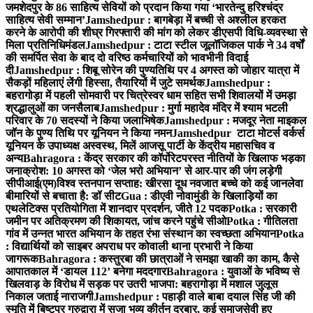
जमशेदपुर के 86 साहित्य सेवियों को प्रदान किया गया ‘भारतेन्दु हरिश्चंद्र
साहित्य सेवी सम्मान’
Jamshedpur : बागबेड़ा में बच्ची से अश्लील हरकत
करने के आरोपी की शीघ्र गिरफ्तारी की मांग को लेकर डीएसपी विधि-व्यवस्था से
मिला प्रतिनिधिमंडल
Jamshedpur : टाटा स्टील जूलॉजिकल पार्क ने 34 वर्षों
की समर्पित सेवा के बाद दो वरिष्ठ कर्मचारियों को भावभीनी विदाई
दी
Jamshedpur : शिबू सोरेन की पुण्यतिथि पर 4 अगस्त को जोहार यात्रा में
सैकड़ों महिलाएं लेंगी हिस्सा, तैयारियों में जुटे समर्थक
Jamshedpur :
बहरागोड़ा में पहली सोमवारी पर चित्रेस्वर धाम सहित सभी शिवालयों में उमड़ा
श्रद्धालुओं का जनसैलाब
Jamshedpur : मुर्गा महादेव मंदिर में श्याम भटली
परिवार के 70 सदस्यों ने किया जलाभिषेक
Jamshedpur : मजदूर नेता माइकल
जॉन के पुण्य तिथि पर यूनियन ने किया नमन
Jamshedpur टाटा मोटर्स वर्कर्स
यूनियन के उपाध्यक्ष अस्वस्थ, मिलें आजसू पार्टी के केंद्रीय महासचिव व
अन्य
Bahragora : केंद्र सरकार की कॉर्पोरेटपरस्त नीतियों के खिलाफ भड़का
जनाक्रोश: 10 अगस्त को ‘जेल भरो अभियान’ से आर-पार की जंग लड़ेगी
सीपीआई(एम)
विश्व स्तनपान सप्ताह: खीरसा दूध नवजात बच्चे को कई जानलेवा
बीमारियों से बचाता है: डॉ सीट
Gua : डीएवी नोवामुंडी के खिलाड़ियों का
एथलेटिक्स प्रतियोगिता में शानदार प्रदर्शन, जीते 12 पदक
Potka : सरकारी
जमीन पर अतिक्रमण की शिकायत, जांच करने पहुंचे सीओ
Potka : गीतिलता
गांव में उन्नत भारत अभियान के तहत रंभा संस्थान का स्वच्छता अभियान
Potka
: विद्यार्थियों को साइबर अपराध पर कोवाली थाना प्रभारी ने किया
जागरूक
Bahragora : कस्तुरबा की छात्राओं ने समझा खाकी का काम, कैसे
आपातकाल में ‘डायल 112’ बनेगा मददगार
Bahragora : युवाओं के भविष्य से
खिलवाड़ के विरोध में सड़क पर उतरी भाजपा: बहरागोड़ा में मशाल जुलूस
निकाल जताई नाराजगी
Jamshedpur : पहाड़ी वाले बाबा दयाल सिंह जी की
स्मृति में बिष्टुपुर गुरुद्वारा में सजा भव्य कीर्तन दरबार, कई समाजसेवी हुए