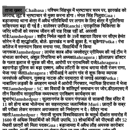
Skip
to
ताजा ख़बर
Chaibasa : पश्चिम सिंहभूम में भ्रष्टाचार चरम पर, झारखंड को
content
अपराध, लूट व भ्रष्टाचार से मुक्त करना होगा : मंगल सिंह गिलुवा
Gua :
बड़ाजामदा थाना क्षेत्र में अवैध गतिविधियों पर लगाम के लिए क्षेत्र में पुलिसिया
सक्रियता बढ़ा दी गई है : वालेश्वर उराँव
Ranchi : प्राकृतिक चिकित्सा के
जरिए मरीजों को स्वस्थ जीवन की राह दिखा रहीं डॉ. अरवशी
पांडे
Jamshedpur : शहीद निर्मल महतो के 39वें शहादत दिवस पर सीएम हेमंत
सोरेन ने दी श्रद्धांजलि, बोले- झारखंड न कभी झुका है, न झुकेगा
Potka : रंभा
कॉलेज में स्तनपान दिवस मनाया गया, विद्यार्थियों ने किया
जागरूक
Jamshedpur : लायंस क्लब ऑफ जमशेदपुर प्रीमियम की नई टीम ने
संभाला कार्यभार, अंशुल रिंगासिया बने अध्यक्ष
Bahragora : झोलाछाप डॉक्टर
के गलत इलाज से युवक की मौत, आरोपी पर प्राथमिकी दर्ज
Bahragora :
बहरागोड़ा पुलिस का बड़ा एक्शन, अवैध लॉटरी के साथ धराया मोती रंजन राणा,
भेजा गया जेल
Bahragora : सीपीआई ने आरंग गांव से शुरू किया व्यापक
जनसंपर्क अभियान, नुक्कड़ नाटक और पदयात्रा से जगाई अलख
Potka :
नाबालिग लड़की के अपहरण मामले में आरोपी गिरफ्तार, न्यायिक हिरासत में भेजा
गया
Jamshedpur : SC का विवादों के शांतिपूर्ण समाधान पर जोर,डीएलएसए में
तीन दिवसीय सामुदायिक मध्यस्थता प्रशिक्षण कार्यक्रम का
शुभारंभ
Jamshedpur : सुल्तानगंज के पावन गंगाजल से साकची शिव मंदिर में
11 को होगा बाबा भोलेनाथ का सहस्त्रघट जलाभिषेक
Muri : छात्रों के सब्र
की परीक्षा लेकर सरकार अराजकता को निमंत्रण न दे : देवेंद्र नाथ
महतो
Jamshedpur : नेताजी सुभाष विश्वविद्यालय के चतुर्थ दीक्षांत समारोह में
1600 से अधिक विद्यार्थियों को मिली उपाधि, 33 शोधार्थियों को पीएचडी और 52
मेधावी छात्रों को मिला पदक
Gua : बड़ाजामदा में अवैध लौह अयस्क कारोबार