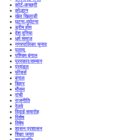
कोर्ट-कचहरी
कोल्हान
खेल खिलाड़ी
घटना-दुर्घटना
ड्रीम होम
देश दुनिया
धर्म समाज
नगरपालिका चुनाव
पलामू
पश्चिम बंगाल
पुरस्कार/सम्मान
प्रमंडल
फीचर्स
बंगाल
बिहार
मौसम
रांची
राजनीति
रेलवे
विदाई समारोह
विशेष
विषेष
शासन प्रशासन
शिक्षा जगत
श्रद्धांजलि