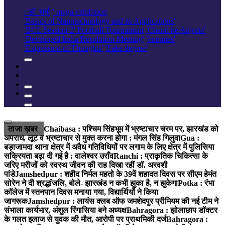
: डॉ. शर्मा
' mega exhibition
'Basics of Nanotechnology and its Applications'
'BCL Session-2' Football Tournament
'Chand ke Anjoria'
'Developed India Resolution Meeting'
'enemies'
'Expression of Thoughts'
'Fake degree'
ताजा ख़बर
Chaibasa : पश्चिम सिंहभूम में भ्रष्टाचार चरम पर, झारखंड को
अपराध, लूट व भ्रष्टाचार से मुक्त करना होगा : मंगल सिंह गिलुवा
Gua :
बड़ाजामदा थाना क्षेत्र में अवैध गतिविधियों पर लगाम के लिए क्षेत्र में पुलिसिया
सक्रियता बढ़ा दी गई है : वालेश्वर उराँव
Ranchi : प्राकृतिक चिकित्सा के
जरिए मरीजों को स्वस्थ जीवन की राह दिखा रहीं डॉ. अरवशी
पांडे
Jamshedpur : शहीद निर्मल महतो के 39वें शहादत दिवस पर सीएम हेमंत
सोरेन ने दी श्रद्धांजलि, बोले- झारखंड न कभी झुका है, न झुकेगा
Potka : रंभा
कॉलेज में स्तनपान दिवस मनाया गया, विद्यार्थियों ने किया
जागरूक
Jamshedpur : लायंस क्लब ऑफ जमशेदपुर प्रीमियम की नई टीम ने
संभाला कार्यभार, अंशुल रिंगासिया बने अध्यक्ष
Bahragora : झोलाछाप डॉक्टर
के गलत इलाज से युवक की मौत, आरोपी पर प्राथमिकी दर्ज
Bahragora :