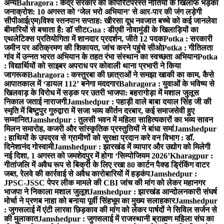
अन्य
Bahragora : केंद्र सरकार की कॉर्पोरेटपरस्त नीतियों के खिलाफ भड़का
जनाक्रोश: 10 अगस्त को ‘जेल भरो अभियान’ से आर-पार की जंग लड़ेगी
सीपीआई(एम)
विश्व स्तनपान सप्ताह: खीरसा दूध नवजात बच्चे को कई जानलेवा
बीमारियों से बचाता है: डॉ सीट
Gua : डीएवी नोवामुंडी के खिलाड़ियों का
एथलेटिक्स प्रतियोगिता में शानदार प्रदर्शन, जीते 12 पदक
Potka : सरकारी
जमीन पर अतिक्रमण की शिकायत, जांच करने पहुंचे सीओ
Potka : गीतिलता
गांव में उन्नत भारत अभियान के तहत रंभा संस्थान का स्वच्छता अभियान
Potka
: विद्यार्थियों को साइबर अपराध पर कोवाली थाना प्रभारी ने किया
जागरूक
Bahragora : कस्तुरबा की छात्राओं ने समझा खाकी का काम, कैसे
आपातकाल में ‘डायल 112’ बनेगा मददगार
Bahragora : युवाओं के भविष्य से
खिलवाड़ के विरोध में सड़क पर उतरी भाजपा: बहरागोड़ा में मशाल जुलूस
निकाल जताई नाराजगी
Jamshedpur : पहाड़ी वाले बाबा दयाल सिंह जी की
स्मृति में बिष्टुपुर गुरुद्वारा में सजा भव्य कीर्तन दरबार, कई समाजसेवी हुए
सम्मानित
Jamshedpur : तुलसी भवन में महिला साहित्यकारों का भव्य सावन
मिलन समारोह, कजरी और सांस्कृतिक प्रस्तुतियों ने बांधा समां
Jamshedpur
: हाथियों के उपद्रव से ग्रामीणों को सुरक्षा प्रदान करे वन विभाग : डॉ.
दिनेशानंद गोस्वामी
Jamshedpur : झारखंड में व्यापार और उद्योग को मिलेगी
नई दिशा, 1 अगस्त को जमशेदपुर में होगा ‘सिम्पोजियम 2026’
Kharagpur :
गीतांजलि में अवैध रूप से बिक्री के लिए रखा 80 कार्टन पैक्ड ड्रिंकिंग वाटर
जब्त, रेलवे की कार्रवाई से अवैध कारोबारियों में हड़कंप
Jamshedpur :
JPSC-JSSC पेपर लीक मामले की CBI जांच की मांग को लेकर महानगर
भाजपा ने निकाला मशाल जुलूश
Jamshedpur : झारखंड आन्दोलनकारी संघर्ष
मोर्चा ने प्रणब नाहा को बनाया पूर्वी सिंहभूम का मुख्य सलाहकार
Jamshedpur
: जुगसलाई में एंटी लारवा छिड़काव की मांग को लेकर पार्षदों ने सिविल सर्जन से
की मुलाकात
Jamshedpur : जुगसलाई में राजस्थानी ब्राह्मण महिला संघ का