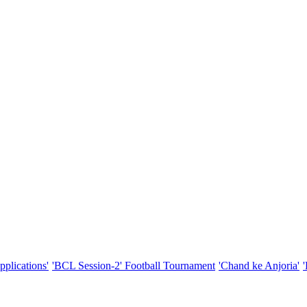
pplications'
'BCL Session-2' Football Tournament
'Chand ke Anjoria'