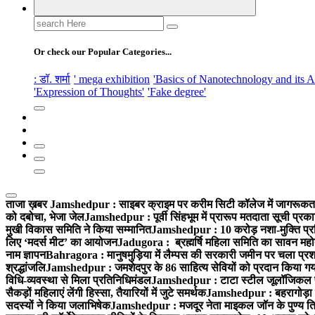
Search
for:
Or check our Popular Categories...
: डॉ. शर्मा
' mega exhibition
'Basics of Nanotechnology and its A
'Expression of Thoughts'
'Fake degree'
ताजा ख़बर
Jamshedpur : साइबर क्राइम पर करीम सिटी कॉलेज में जागरूकता 
को दबोचा, भेजा जेल
Jamshedpur : पूर्वी सिंहभूम में प्रारूप मतदाता सूची प
मुखी विकास समिति ने किया सम्मानित
Jamshedpur : 10 करोड़ नशा-मुक्ति प्रति
लिए ‘मदर्स मीट’ का आयोजन
Jadugora : ब्रह्मर्षि महिला समिति का सावन महोत
नाम ज्ञापन
Bahragora : मानुषमुड़िया में लैम्पस की सरकारी जमीन पर चला प्रशा
श्रद्धांजलि
Jamshedpur : जमशेदपुर के 86 साहित्य सेवियों को प्रदान किया गया ‘भ
विधि-व्यवस्था से मिला प्रतिनिधिमंडल
Jamshedpur : टाटा स्टील जूलॉजिकल पार्क 
सैकड़ों महिलाएं लेंगी हिस्सा, तैयारियों में जुटे समर्थक
Jamshedpur : बहरागोड़ा मे
सदस्यों ने किया जलाभिषेक
Jamshedpur : मजदूर नेता माइकल जॉन के पुण्य ति