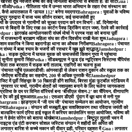
: खीरसा दूध नवजात बच्चे को कई जानलेवा बीमारियों से बचाता है: डॉ सीट
Gua :
चे सीओ
Potka : गीतिलता गांव में उन्नत भारत अभियान के तहत रंभा संस्थान का
 कैसे आपातकाल में ‘डायल 112’ बनेगा मददगार
Bahragora : युवाओं के भविष्य
ुपुर गुरुद्वारा में सजा भव्य कीर्तन दरबार, कई समाजसेवी हुए
के उपद्रव से ग्रामीणों को सुरक्षा प्रदान करे वन विभाग : डॉ. दिनेशानंद
 से बिक्री के लिए रखा 80 कार्टन पैक्ड ड्रिंकिंग वाटर जब्त, रेलवे की कार्रवाई
ur : झारखंड आन्दोलनकारी संघर्ष मोर्चा ने प्रणब नाहा को बनाया पूर्वी
 राजस्थानी ब्राह्मण महिला संघ का तीन दिवसीय राखी मेला शुरू
Jadugora :
ाम वकारिब ने किया बहरागोड़ा थाना का औचक निरीक्षण
Bahragora : पंचायत
्या में बाबा श्याम के भजनों की रसधार में खुब झूमे श्रद्धालु
Jamshedpur :
a : सड़क दुर्घटना में घायल युवक को समाजसेवी किशन गुप्ता ने पहुंचाया
 सुनीता कुमारी सिंह
Potka : सीडब्ल्यूएस ने फूड एंड न्यूट्रिशन सिस्टम्स चैंपियंस
सिला तक बरसात में सड़क बनी तालाब, राहगिरों का चलना हुआ
ा पंचायत पहुँचे एलआरडीसी: आंगनवाड़ी से लेकर राशन दुकान और स्कूल तक का
 जेपीएस बारीडीह का सहयोग, 200 से अधिक पुस्तकें भेंट
Jamshedpur
ें पूर्वी सिंहभूम के 50 खिलाड़ी होंगे शामिल, बिरसा मुंडा फुटबॉल स्टेडियम में
वत्ता पर चर्चा, ग्रामीण क्षेत्रों को नशामुक्त बनाने के लिए चलेगा जागरूकता
तिभा के दम पर विनित वॉरियर्स बना ‘बीसीएल सेशन-2’ का चैंपियन, वीणापाणि
इल ऐप की हुई शुरूआत
Ranchi : एसआर डीएवी पुंदाग में धूम धाम से मनी गुरु
hargram : झाड़ग्राम में ‘जी राम जी’ पंचायत सम्मेलन का आयोजन, ग्रामीण
ाना
Bahragora : संगठन की मजबूती,बूथ सशक्तिकरण तथा रविदास जयंती को
ल्डविन फार्म एरिया हाई स्कूल में करियर काउंसलिंग सत्र आयोजित, भविष्य की
ा ने हेमंत सोरेन को बताया धोखेबाज
Jamshedpur : बिष्टुपुर तुलसी भवन में
इट्स एंड एंटी करप्शन सोशल जस्टिस संगठन ने शहीदों को अर्पित की
ें लगातार बारिश से कच्चे मकान की दीवार ढही, परिवार दहशत में
Gua : लगातार