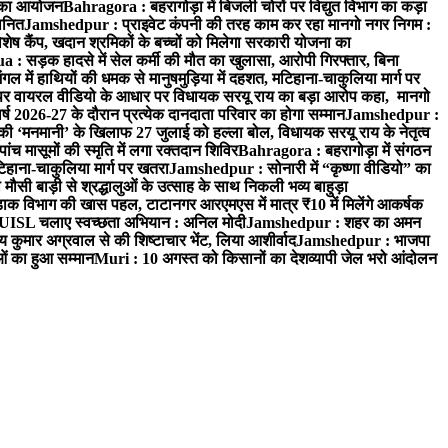
रम का आयोजन
Bahragora : बहरागोड़ा में बिजली चोरों पर विद्युत विभाग का कड़ा
मानित
Jamshedpur : प्राइवेट कंपनी की तरह काम कर रहा मानगो नगर निगम :
 विशेष कैंप, खदान श्रमिकों के बच्चों को मिलेगा सरकारी योजना का
a : सड़क हादसे में सेल कर्मी की मौत का खुलासा, आरोपी गिरफ्तार, बिना
 में हाथियों की धमक से मानुषमुड़िया में दहशत, मटिहाना-चाकुलिया मार्ग पर
 वायरल वीडियो के आधार पर विधायक सरयू राय का बड़ा आरोप कहा, मानगो
ष 2026-27 के दौरान प्रत्येक दानदाता परिवार का होगा सम्मान
Jamshedpur :
‘मनमानी’ के खिलाफ 27 जुलाई को हल्ला बोल, विधायक सरयू राय के नेतृत्व
पांच मासूमों की स्मृति में लगा रक्तदान शिविर
Bahragora : बहरागोड़ा में संगठन
टिहाना-चाकुलिया मार्ग पर खतरा
Jamshedpur : सोनारी में “कृष्णा वीडियो” का
ौसी बाड़ी से श्रद्धालुओं के उत्साह के साथ निकली भव्य बाहुड़ा
ाक विभाग की खास पहल, टाटानगर आरएमएस में मात्र ₹10 में मिलेंगे आकर्षक
UISL चलाए स्वच्छता अभियान : अनिल मोदी
Jamshedpur : शहर का अमन
 कुमार अग्रवाल से की शिष्टाचार भेंट, लिया आशीर्वाद
Jamshedpur : भाजपा
ाओं का हुआ सम्मान
Muri : 10 अगस्त को किसानों का देशव्यापी जेल भरो आंदोलन