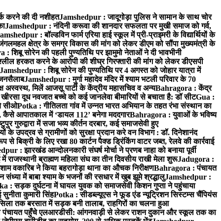
्क करने की दी नशीहत
Jamshedpur : जादूगोड़ा पुलिस ने सामान के साथ चोर
का
Jamshedpur : नंदिनी करूवा की शानदार सफलता पर मुखी समाज को गर्व,
amshedpur : बॉल्डविन फार्म एरिया हाई स्कूल में प्री-प्राइमरी के विद्यार्थियों के
लमहल क्षेत्र के समग्र विकास की मांग को लेकर डीएम को सौंपा मुख्यमंत्री के
: शिबू सोरेन की पहली पुण्यतिथि पर झामुमो नेताओं ने दी भावभीनी
अश्लील हरकत करने के आरोपी की शीघ्र गिरफ्तारी की मांग को लेकर डीएसपी
Jamshedpur : शिबू सोरेन की पुण्यतिथि पर 4 अगस्त को जोहार यात्रा में
ा जनसैलाब
Jamshedpur : मुर्गा महादेव मंदिर में श्याम भटली परिवार के 70
 अस्वस्थ, मिलें आजसू पार्टी के केंद्रीय महासचिव व अन्य
Bahragora : केंद्र
: खीरसा दूध नवजात बच्चे को कई जानलेवा बीमारियों से बचाता है: डॉ सीट
Gua :
चे सीओ
Potka : गीतिलता गांव में उन्नत भारत अभियान के तहत रंभा संस्थान का
 कैसे आपातकाल में ‘डायल 112’ बनेगा मददगार
Bahragora : युवाओं के भविष्य
ुपुर गुरुद्वारा में सजा भव्य कीर्तन दरबार, कई समाजसेवी हुए
के उपद्रव से ग्रामीणों को सुरक्षा प्रदान करे वन विभाग : डॉ. दिनेशानंद
 से बिक्री के लिए रखा 80 कार्टन पैक्ड ड्रिंकिंग वाटर जब्त, रेलवे की कार्रवाई
ur : झारखंड आन्दोलनकारी संघर्ष मोर्चा ने प्रणब नाहा को बनाया पूर्वी
 राजस्थानी ब्राह्मण महिला संघ का तीन दिवसीय राखी मेला शुरू
Jadugora :
ाम वकारिब ने किया बहरागोड़ा थाना का औचक निरीक्षण
Bahragora : पंचायत
्या में बाबा श्याम के भजनों की रसधार में खुब झूमे श्रद्धालु
Jamshedpur :
a : सड़क दुर्घटना में घायल युवक को समाजसेवी किशन गुप्ता ने पहुंचाया
 सुनीता कुमारी सिंह
Potka : सीडब्ल्यूएस ने फूड एंड न्यूट्रिशन सिस्टम्स चैंपियंस
सिला तक बरसात में सड़क बनी तालाब, राहगिरों का चलना हुआ
ा पंचायत पहुँचे एलआरडीसी: आंगनवाड़ी से लेकर राशन दुकान और स्कूल तक का