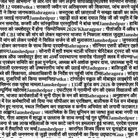
‘जेल भरो अभियान’ से आर-पार की जंग लड़ेगी सीपीआई(एम)
विश्व स्तनपान सप्ताह
 जीते 12 पदक
Potka : सरकारी जमीन पर अतिक्रमण की शिकायत, जांच करने पहुं
ारी ने किया जागरूक
Bahragora : कस्तुरबा की छात्राओं ने समझा खाकी का काम,
काल जताई नाराजगी
Jamshedpur : पहाड़ी वाले बाबा दयाल सिंह जी की स्मृति में बिष्ट
समारोह, कजरी और सांस्कृतिक प्रस्तुतियों ने बांधा समां
Jamshedpur : हाथियों 
स्त को जमशेदपुर में होगा ‘सिम्पोजियम 2026’
Kharagpur : गीतांजलि में अवैध रूप
 CBI जांच की मांग को लेकर महानगर भाजपा ने निकाला मशाल जुलूश
Jamshedp
मांग को लेकर पार्षदों ने सिविल सर्जन से की मुलाकात
Jamshedpur : जुगसलाई में
श होकर कागजात के साथ किया प्रदर्शन
Bahragora : सीनियर एसपी डॉक्टर एहतेश
्ञापन
Jamshedpur : सोनारी में श्री श्याम भटली परिवार चेरिटेबल ट्रस्ट की भजन संध
्लब ऑफ जमशेदपुर ईस्ट का 49वाँ पदस्थापना समारोह गोलमुरी क्लब में संपन्न
Potk
 प्रबंधन समिति का हुआ पुनर्गठन, अध्यक्ष बने अशोक कुमार दास, उपाध्यक्ष चुनी गई
ताली प्रश्नपत्र की उच्चस्तरीय जांच की उठाई मांग
Jadugora : बालिजुडी से बा
े की शिकायत, अंचलाधिकारी के निर्देश पर पहुंची जांच टीम
Bahragora : सांड्र
्सव, पुजारियों को किया सम्मानित
Potka : टांगराईन स्कूल की मोबाइल लाइब्रेरी को
मिश्नर तक पहुंचा मामला
Jamshedpur : 135वीं डूरंड कप 2026 के एक्सपोज़र विजिट म
ूर्णिमा महोत्सव
Jamshedpur : एफटीएस ने ग्रामीणों संग की एकल विद्यालयों की गुण
पण, भाजपा कार्यकर्ताओं ने सुनी पीएम के मन की बात
Bahragora : अनुशासन और प्र
ें रेल कर्मचारियों को दिया गया सीपीआर का प्रशिक्षण, बालीचक में रेल वन मोबा
सोरेन हुए नाराज, स्थल निरीक्षण कर सहायक व कनीय अभियंता को लगायी फटकार
J
ा आह्वान
Jamshedpur : जलाभिषेक के लिए यूनियन का जत्था हुआ बाबा नगरी रव
र, गीता आश्रम में श्रद्धा व उल्लास के साथ मनाई गई गुरु पूर्णिमा
Jamshedpur : बा
ना से छह लाख महिलाओं के नाम काटे जाने पर हमलावर हुई भाजपा, प्रदेश प्रवक्त
में तैयारियो पर चर्चा
Jamshedpur : कारगिल विजय दिवस पर यूनाइटेड ह्यूमन रा
पूर्व की जनगणना से जुड़ी तस्वीरों की प्रदर्शनी का किया उद्घाटन
Gua : गुवा म