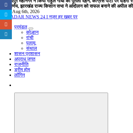
जमशेदपुर महानगर ने किया राहुल गांधी का पुतला दहन, कांग्रेस पार्टी पर दोहर
का निर्णय, झारखंड राज्य किसान सभा ने आंदोलन को सफल बनाने की अपील की
Thu. Aug 6th, 2026
प्रमंडल
नज़र हर खबर पर
कोल्हान
रांची
पलामू
संथाल
शासन प्रशासन
अपराध जगत
राजनीति
ड्रीम होम
लॉगिन