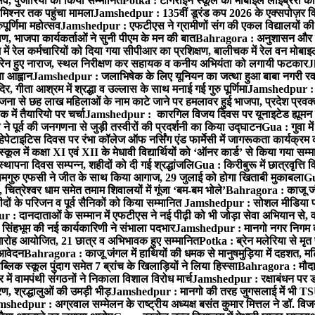
्सव, पुजारियों को किया सम्मानित
Potka : टांगराईन स्कूल की मोबाइल लाइब्रेरी को
मिश्नर तक पहुंचा मामला
Jamshedpur : 135वीं डूरंड कप 2026 के एक्सपोज़र विजिट म
ूर्णिमा महोत्सव
Jamshedpur : एफटीएस ने ग्रामीणों संग की एकल विद्यालयों की गुण
पण, भाजपा कार्यकर्ताओं ने सुनी पीएम के मन की बात
Bahragora : अनुशासन और प्र
ें रेल कर्मचारियों को दिया गया सीपीआर का प्रशिक्षण, बालीचक में रेल वन मोबा
सोरेन हुए नाराज, स्थल निरीक्षण कर सहायक व कनीय अभियंता को लगायी फटकार
J
ा आह्वान
Jamshedpur : जलाभिषेक के लिए यूनियन का जत्था हुआ बाबा नगरी रव
र, गीता आश्रम में श्रद्धा व उल्लास के साथ मनाई गई गुरु पूर्णिमा
Jamshedpur : बा
ना से छह लाख महिलाओं के नाम काटे जाने पर हमलावर हुई भाजपा, प्रदेश प्रवक्त
में तैयारियो पर चर्चा
Jamshedpur : कारगिल विजय दिवस पर यूनाइटेड ह्यूमन रा
पूर्व की जनगणना से जुड़ी तस्वीरों की प्रदर्शनी का किया उद्घाटन
Gua : गुवा म
हेपेटाइटिस दिवस पर रंभा कॉलेज ऑफ नर्सिंग एंड फार्मेसी में जागरूकता कार्यक्
ूल में कक्षा XI एवं XII के मेधावी विद्यार्थियों को ‘ऑनर कार्ड’ से किया गया सम्
्थापना दिवस सम्पन्न, शहीदों को दी गई श्रद्धांजलि
Gua : किरीबुरू में छात्रवृत्ति
समगुरु एफसी ने जीत के साथ किया आगाज, 29 जुलाई को होगा खिताबी मुकाबला
Gu
त्रेश्वर धाम समेत तमाम शिवालयों में गूंजा ‘बम-बम भोले’
Bahragora : काजू जंगल
ों के परिजन व पूर्व सैनिकों को किया सम्मानित
Jamshedpur : सोशल मीडिया पर
: दानदाताओं के सम्मान में एफटीएस ने नई पीढ़ी को भी जोड़ा सेवा अभियान से, वर्
सिंहभूम की नई कार्यकारिणी ने संभाला पदभार
Jamshedpur : मानगो नगर निगम की 
मारोह आयोजित, 21 छात्र व अभिभावक हुए सम्मानित
Potka : ब्रेन मलेरिया से मृत 
 आवेदन
Bahragora : काजू जंगल में हाथियों की धमक से मानुषमुड़िया में दहशत, म
िक स्कूल पुंदाग समेत 7 ब्रांच के खिलाड़ियों ने लिया हिस्सा
Bahragora : मौदा म
में वामपंथी संगठनों ने निकाला विशाल विरोध मार्च
Jamshedpur : रक्षाबंधन पर ड
, श्रद्धालुओं की उमड़ी भीड़
Jamshedpur : मानगो की तरह जुगसलाई में भी TS
shedpur : अग्रवाल सम्मेलन के राष्ट्रीय अध्यक्ष बसंत कुमार मित्तल ने डॉ. विजय