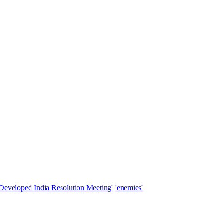
'Developed India Resolution Meeting'
'enemies'