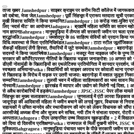
Skip
to
ताजा ख़बर
Jamshedpur : साइबर क्राइम पर करीम सिटी कॉलेज में जागरूकता 
content
को दबोचा, भेजा जेल
Jamshedpur : पूर्वी सिंहभूम में प्रारूप मतदाता सूची प
मुखी विकास समिति ने किया सम्मानित
Jamshedpur : 10 करोड़ नशा-मुक्ति प्रति
लिए ‘मदर्स मीट’ का आयोजन
Jadugora : ब्रह्मर्षि महिला समिति का सावन महोत
नाम ज्ञापन
Bahragora : मानुषमुड़िया में लैम्पस की सरकारी जमीन पर चला प्रशा
श्रद्धांजलि
Jamshedpur : जमशेदपुर के 86 साहित्य सेवियों को प्रदान किया गया ‘भ
विधि-व्यवस्था से मिला प्रतिनिधिमंडल
Jamshedpur : टाटा स्टील जूलॉजिकल पार्क 
सैकड़ों महिलाएं लेंगी हिस्सा, तैयारियों में जुटे समर्थक
Jamshedpur : बहरागोड़ा मे
सदस्यों ने किया जलाभिषेक
Jamshedpur : मजदूर नेता माइकल जॉन के पुण्य ति
सरकार की कॉर्पोरेटपरस्त नीतियों के खिलाफ भड़का जनाक्रोश: 10 अगस्त को 
डीएवी नोवामुंडी के खिलाड़ियों का एथलेटिक्स प्रतियोगिता में शानदार प्रदर्शन,
स्वच्छता अभियान
Potka : विद्यार्थियों को साइबर अपराध पर कोवाली थाना प्रभ
से खिलवाड़ के विरोध में सड़क पर उतरी भाजपा: बहरागोड़ा में मशाल जुलूस नि
सम्मानित
Jamshedpur : तुलसी भवन में महिला साहित्यकारों का भव्य सावन मिलन 
गोस्वामी
Jamshedpur : झारखंड में व्यापार और उद्योग को मिलेगी नई दिशा, 1 अग
से अवैध कारोबारियों में हड़कंप
Jamshedpur : JPSC-JSSC पेपर लीक मामले की
सिंहभूम का मुख्य सलाहकार
Jamshedpur : जुगसलाई में एंटी लारवा छिड़काव की 
जादूगोड़ा की आदिवासी महिला ने जमीन बचाने की लगाई गुहार, विधायक से निरा
सहायकों ने उचित मानदेय और स्थायीकरण की मांग को लेकर विधायक को सौंपा ज
आरसीजेई अध्यक्ष वीना और सुजय बने सचिव, नयी टीम ने संभाला पदभार, रोटरी क
अस्पताल
Jadugora : पीएम उत्क्रमित उच्च विद्यालय खुकड़ाडीह + 2 में विद्यालय
को दिया दो दिवसीय प्रशिक्षण
Potka : राज्यपाल से मिलीं दुखनी सोरेन, JSSC सं
मुश्किल
Bahgragora : मानुषमुड़िया पंचायत भवन के पीछे सरकारी जमीन पर कब्ज