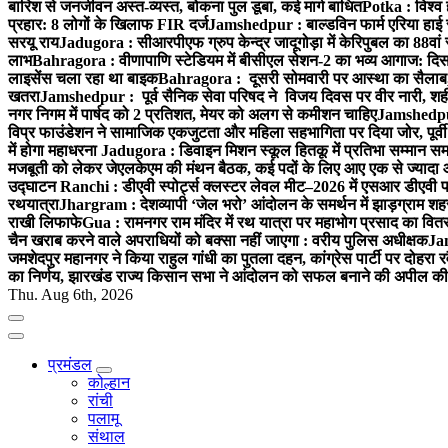
बारिश से जनजीवन अस्त-व्यस्त, बोकना पुल डूबा, कई मार्ग बाधित
Potka : विश्व 
प्रहार: 8 लोगों के खिलाफ FIR दर्ज
Jamshedpur : बाल्डविन फार्म एरिया हाई स्क
सरयू राय
Jadugora : सीआरपीएफ ग्रुप केन्द्र जादूगोड़ा में केरिपुबल का 88वां स
लाभ
Bahragora : वीणापाणि स्टेडियम में बीसीएल सेशन-2 का भव्य आगाज: दि
लाइसेंस चला रहा था बाइक
Bahragora : दूसरी सोमवारी पर आस्था का सैलाब, चि
खतरा
Jamshedpur : पूर्व सैनिक सेवा परिषद ने विजय दिवस पर वीर नारी, शहीद
नगर निगम में पार्षद को 2 प्रतिशत, मेयर को अलग से कमीशन चाहिए
Jamshedpur 
विप्र फाउंडेशन ने सामाजिक एकजुटता और महिला सहभागिता पर दिया जोर, पूर्वी 
में होगा महाधरना
Jadugora : डिवाइन मिशन स्कूल हितकू में प्रतिभा सम्मान स
मजबूती को लेकर जेएलकेएम की मंथन बैठक, कई पदों के लिए आए एक से ज्यादा
उद्घाटन
Ranchi : डीएवी स्पोर्ट्स क्लस्टर लेवल मीट–2026 में एसआर डीएवी पब्ल
रथयात्रा
Jhargram : देशव्यापी ‘जेल भरो’ आंदोलन के समर्थन में झाड़ग्राम शहर 
राखी लिफाफे
Gua : रामनगर राम मंदिर में रथ यात्रा पर महाभोग प्रसाद का वितरण
चैन खराब करने वाले अपराधियों को बक्सा नहीं जाएगा : वरीय पुलिस अधीक्षक
Jam
जमशेदपुर महानगर ने किया राहुल गांधी का पुतला दहन, कांग्रेस पार्टी पर दोहर
का निर्णय, झारखंड राज्य किसान सभा ने आंदोलन को सफल बनाने की अपील की
Thu. Aug 6th, 2026
प्रमंडल
कोल्हान
रांची
पलामू
संथाल