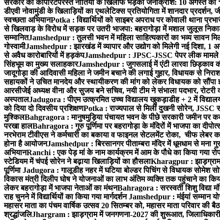
सरकार की कॉर्पोरेटपरस्त नीतियों के खिलाफ भड़का जनाक्रोश: 10 अगस्त को 
डीएवी नोवामुंडी के खिलाड़ियों का एथलेटिक्स प्रतियोगिता में शानदार प्रदर्शन,
स्वच्छता अभियान
Potka : विद्यार्थियों को साइबर अपराध पर कोवाली थाना प्रभ
से खिलवाड़ के विरोध में सड़क पर उतरी भाजपा: बहरागोड़ा में मशाल जुलूस नि
सम्मानित
Jamshedpur : तुलसी भवन में महिला साहित्यकारों का भव्य सावन मिलन 
गोस्वामी
Jamshedpur : झारखंड में व्यापार और उद्योग को मिलेगी नई दिशा, 1 अग
से अवैध कारोबारियों में हड़कंप
Jamshedpur : JPSC-JSSC पेपर लीक मामले की
सिंहभूम का मुख्य सलाहकार
Jamshedpur : जुगसलाई में एंटी लारवा छिड़काव की 
जादूगोड़ा की आदिवासी महिला ने जमीन बचाने की लगाई गुहार, विधायक से निरा
सहायकों ने उचित मानदेय और स्थायीकरण की मांग को लेकर विधायक को सौंपा ज
आरसीजेई अध्यक्ष वीना और सुजय बने सचिव, नयी टीम ने संभाला पदभार, रोटरी क
अस्पताल
Jadugora : पीएम उत्क्रमित उच्च विद्यालय खुकड़ाडीह + 2 में विद्यालय
को दिया दो दिवसीय प्रशिक्षण
Potka : राज्यपाल से मिलीं दुखनी सोरेन, JSSC सं
मुश्किल
Bahgragora : मानुषमुड़िया पंचायत भवन के पीछे सरकारी जमीन पर कब्ज
परखा हाल
Bahragora : गुरु पूर्णिमा पर बहरागोड़ा के मंदिरों में भाजपा का दीपोत
नरभेराम टीवीएस ने कर्मचारी का बकाया व फाइनल सेटलमेंट रोका, चीफ लेबर क
होना है आयोजन
Jamshedpur : बिरसानगर पीताम्बरा मंदिर में धूमधाम से मना गुरुप
अभियान
Ranchi : एक पेड़ मां के नाम कार्यक्रम में आम के पौधे का किया गया रो
स्टेडियम में चंपई सोरेन ने बढ़ाया खिलाड़ियों का हौसला
Kharagpur : झाड़ग्राम म
पूर्णिमा
Jadugora : गालूडीह नहर में घटिया बोल्डर पिचिंग से विधायक सोमेश 
विकास मंत्री दिलीप घोष ने योजनाओं का लाभ अंतिम व्यक्ति तक पहुंचाने का किय
लेकर बहरागोड़ा में भाजपा नेताओं का मंथन
Bahragora : सरस्वती शिशु विद्या मंदि
राह चुनने में विद्यार्थियों का किया गया मार्गदर्शन
Jamshedpur : मंईयां सम्मान योज
महासर माता का पंचम वार्षिक उत्सव 20 सितम्बर को, महासर माता परिवार की बैठक 
श्रद्धांजलि
Jhargram : झाड़ग्राम में जनगणना-2027 की शुरूआत, जिलाधिकारी ने 