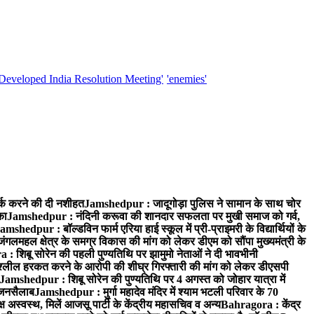
'Developed India Resolution Meeting'
'enemies'
्क करने की दी नशीहत
Jamshedpur : जादूगोड़ा पुलिस ने सामान के साथ चोर
का
Jamshedpur : नंदिनी करूवा की शानदार सफलता पर मुखी समाज को गर्व,
amshedpur : बॉल्डविन फार्म एरिया हाई स्कूल में प्री-प्राइमरी के विद्यार्थियों के
लमहल क्षेत्र के समग्र विकास की मांग को लेकर डीएम को सौंपा मुख्यमंत्री के
: शिबू सोरेन की पहली पुण्यतिथि पर झामुमो नेताओं ने दी भावभीनी
अश्लील हरकत करने के आरोपी की शीघ्र गिरफ्तारी की मांग को लेकर डीएसपी
Jamshedpur : शिबू सोरेन की पुण्यतिथि पर 4 अगस्त को जोहार यात्रा में
ा जनसैलाब
Jamshedpur : मुर्गा महादेव मंदिर में श्याम भटली परिवार के 70
 अस्वस्थ, मिलें आजसू पार्टी के केंद्रीय महासचिव व अन्य
Bahragora : केंद्र