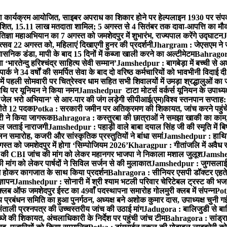
कार्यक्रम आयोजित, साइबर अपराध का शिकार होने पर हेल्पलाइन 1930 पर संपर
्रकाशित, 15.11 लाख मतदाता शामिल; 5 अगस्त से 4 सितंबर तक दावा-आपत्ति का मौ
ज्ञा महाअभियान का 7 अगस्त को जमशेदपुर में शुभारंभ, राज्यपाल करेंगे उद्घाटन
J
्सव 22 अगस्त को, महिलाएं दिखाएगी हुनर की प्रदर्शनी
Jhargram : जेएसएम ने जंग
सनिक डंडा, मापी के बाद 15 दिनों में कब्जा खाली करने का अल्टीमेटम
Bahragora 
ारतेन्दु हरिश्चंद्र साहित्य सेवी सम्मान’
Jamshedpur : बागबेड़ा में बच्ची से 
ने 34 वर्षों की समर्पित सेवा के बाद दो वरिष्ठ कर्मचारियों को भावभीनी विदाई दी
ं पहली सोमवारी पर चित्रेस्वर धाम सहित सभी शिवालयों में उमड़ा श्रद्धालुओं क
थि पर यूनियन ने किया नमन
Jamshedpur टाटा मोटर्स वर्कर्स यूनियन के उपाध्यक्ष
‘जेल भरो अभियान’ से आर-पार की जंग लड़ेगी सीपीआई(एम)
विश्व स्तनपान सप्ताह
 जीते 12 पदक
Potka : सरकारी जमीन पर अतिक्रमण की शिकायत, जांच करने पहुं
ारी ने किया जागरूक
Bahragora : कस्तुरबा की छात्राओं ने समझा खाकी का काम,
काल जताई नाराजगी
Jamshedpur : पहाड़ी वाले बाबा दयाल सिंह जी की स्मृति में बिष्ट
समारोह, कजरी और सांस्कृतिक प्रस्तुतियों ने बांधा समां
Jamshedpur : हाथियों 
स्त को जमशेदपुर में होगा ‘सिम्पोजियम 2026’
Kharagpur : गीतांजलि में अवैध रूप
 CBI जांच की मांग को लेकर महानगर भाजपा ने निकाला मशाल जुलूश
Jamshedp
मांग को लेकर पार्षदों ने सिविल सर्जन से की मुलाकात
Jamshedpur : जुगसलाई में
श होकर कागजात के साथ किया प्रदर्शन
Bahragora : सीनियर एसपी डॉक्टर एहतेश
्ञापन
Jamshedpur : सोनारी में श्री श्याम भटली परिवार चेरिटेबल ट्रस्ट की भजन संध
्लब ऑफ जमशेदपुर ईस्ट का 49वाँ पदस्थापना समारोह गोलमुरी क्लब में संपन्न
Potk
 प्रबंधन समिति का हुआ पुनर्गठन, अध्यक्ष बने अशोक कुमार दास, उपाध्यक्ष चुनी गई
ताली प्रश्नपत्र की उच्चस्तरीय जांच की उठाई मांग
Jadugora : बालिजुडी से बा
े की शिकायत, अंचलाधिकारी के निर्देश पर पहुंची जांच टीम
Bahragora : सांड्र