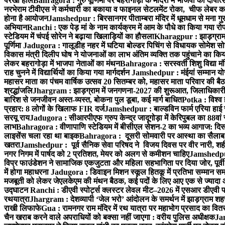
परखा हाल
Bahragora : गुरु पूर्णिमा पर बहरागोड़ा के मंदिरों में भाजपा का दीपोत
नरभेराम टीवीएस ने कर्मचारी का बकाया व फाइनल सेटलमेंट रोका, चीफ लेबर क
होना है आयोजन
Jamshedpur : बिरसानगर पीताम्बरा मंदिर में धूमधाम से मना गुरुप
अभियान
Ranchi : एक पेड़ मां के नाम कार्यक्रम में आम के पौधे का किया गया रो
स्टेडियम में चंपई सोरेन ने बढ़ाया खिलाड़ियों का हौसला
Kharagpur : झाड़ग्राम म
पूर्णिमा
Jadugora : गालूडीह नहर में घटिया बोल्डर पिचिंग से विधायक सोमेश 
विकास मंत्री दिलीप घोष ने योजनाओं का लाभ अंतिम व्यक्ति तक पहुंचाने का किय
लेकर बहरागोड़ा में भाजपा नेताओं का मंथन
Bahragora : सरस्वती शिशु विद्या मंदि
राह चुनने में विद्यार्थियों का किया गया मार्गदर्शन
Jamshedpur : मंईयां सम्मान योज
महासर माता का पंचम वार्षिक उत्सव 20 सितम्बर को, महासर माता परिवार की बैठक 
श्रद्धांजलि
Jhargram : झाड़ग्राम में जनगणना-2027 की शुरूआत, जिलाधिकारी ने 
बारिश से जनजीवन अस्त-व्यस्त, बोकना पुल डूबा, कई मार्ग बाधित
Potka : विश्व 
प्रहार: 8 लोगों के खिलाफ FIR दर्ज
Jamshedpur : बाल्डविन फार्म एरिया हाई स्क
सरयू राय
Jadugora : सीआरपीएफ ग्रुप केन्द्र जादूगोड़ा में केरिपुबल का 88वां स
लाभ
Bahragora : वीणापाणि स्टेडियम में बीसीएल सेशन-2 का भव्य आगाज: दि
लाइसेंस चला रहा था बाइक
Bahragora : दूसरी सोमवारी पर आस्था का सैलाब, चि
खतरा
Jamshedpur : पूर्व सैनिक सेवा परिषद ने विजय दिवस पर वीर नारी, शहीद
नगर निगम में पार्षद को 2 प्रतिशत, मेयर को अलग से कमीशन चाहिए
Jamshedpur 
विप्र फाउंडेशन ने सामाजिक एकजुटता और महिला सहभागिता पर दिया जोर, पूर्वी 
में होगा महाधरना
Jadugora : डिवाइन मिशन स्कूल हितकू में प्रतिभा सम्मान स
मजबूती को लेकर जेएलकेएम की मंथन बैठक, कई पदों के लिए आए एक से ज्यादा
उद्घाटन
Ranchi : डीएवी स्पोर्ट्स क्लस्टर लेवल मीट–2026 में एसआर डीएवी पब्ल
रथयात्रा
Jhargram : देशव्यापी ‘जेल भरो’ आंदोलन के समर्थन में झाड़ग्राम शहर 
राखी लिफाफे
Gua : रामनगर राम मंदिर में रथ यात्रा पर महाभोग प्रसाद का वितरण
चैन खराब करने वाले अपराधियों को बक्सा नहीं जाएगा : वरीय पुलिस अधीक्षक
Jam