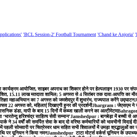
pplications'
'BCL Session-2' Football Tournament
'Chand ke Anjoria'
कार्यक्रम आयोजित, साइबर अपराध का शिकार होने पर हेल्पलाइन 1930 पर संपर
्रकाशित, 15.11 लाख मतदाता शामिल; 5 अगस्त से 4 सितंबर तक दावा-आपत्ति का मौ
ज्ञा महाअभियान का 7 अगस्त को जमशेदपुर में शुभारंभ, राज्यपाल करेंगे उद्घाटन
J
्सव 22 अगस्त को, महिलाएं दिखाएगी हुनर की प्रदर्शनी
Jhargram : जेएसएम ने जंग
सनिक डंडा, मापी के बाद 15 दिनों में कब्जा खाली करने का अल्टीमेटम
Bahragora 
ारतेन्दु हरिश्चंद्र साहित्य सेवी सम्मान’
Jamshedpur : बागबेड़ा में बच्ची से 
ने 34 वर्षों की समर्पित सेवा के बाद दो वरिष्ठ कर्मचारियों को भावभीनी विदाई दी
ं पहली सोमवारी पर चित्रेस्वर धाम सहित सभी शिवालयों में उमड़ा श्रद्धालुओं क
थि पर यूनियन ने किया नमन
Jamshedpur टाटा मोटर्स वर्कर्स यूनियन के उपाध्यक्ष