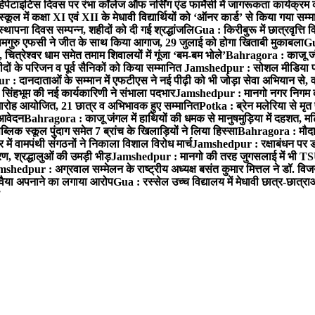
हेपेटाइटिस दिवस पर रंभा कॉलेज ऑफ नर्सिंग एंड फार्मेसी में जागरूकता कार्यक्
ूल में कक्षा XI एवं XII के मेधावी विद्यार्थियों को ‘ऑनर कार्ड’ से किया गया सम्
्थापना दिवस सम्पन्न, शहीदों को दी गई श्रद्धांजलि
Gua : किरीबुरू में छात्रवृत्ति
समगुरु एफसी ने जीत के साथ किया आगाज, 29 जुलाई को होगा खिताबी मुकाबला
Gu
त्रेश्वर धाम समेत तमाम शिवालयों में गूंजा ‘बम-बम भोले’
Bahragora : काजू जंगल
ों के परिजन व पूर्व सैनिकों को किया सम्मानित
Jamshedpur : सोशल मीडिया पर
: दानदाताओं के सम्मान में एफटीएस ने नई पीढ़ी को भी जोड़ा सेवा अभियान से, वर्
सिंहभूम की नई कार्यकारिणी ने संभाला पदभार
Jamshedpur : मानगो नगर निगम की 
मारोह आयोजित, 21 छात्र व अभिभावक हुए सम्मानित
Potka : ब्रेन मलेरिया से मृत 
 आवेदन
Bahragora : काजू जंगल में हाथियों की धमक से मानुषमुड़िया में दहशत, म
िक स्कूल पुंदाग समेत 7 ब्रांच के खिलाड़ियों ने लिया हिस्सा
Bahragora : मौदा म
में वामपंथी संगठनों ने निकाला विशाल विरोध मार्च
Jamshedpur : रक्षाबंधन पर ड
, श्रद्धालुओं की उमड़ी भीड़
Jamshedpur : मानगो की तरह जुगसलाई में भी TS
shedpur : अग्रवाल सम्मेलन के राष्ट्रीय अध्यक्ष बसंत कुमार मित्तल ने डॉ. विजय
ा रवैया अपनाने का लगाया आरोप
Gua : रस्सेल उच्च विद्यालय में मेधावी छात्र-छात्र