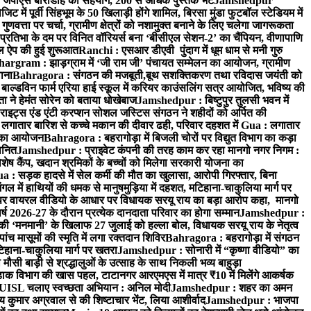
 जेपीएस बारीडीह का सहयोग, 200 से अधिक पुस्तकें भेंट
Jamshedpur
ें पूर्वी सिंहभूम के 50 खिलाड़ी होंगे शामिल, बिरसा मुंडा फुटबॉल स्टेडियम में
वत्ता पर चर्चा, ग्रामीण क्षेत्रों को नशामुक्त बनाने के लिए चलेगा जागरूकता
तिभा के दम पर विनित वॉरियर्स बना ‘बीसीएल सेशन-2’ का चैंपियन, वीणापाणि
इल ऐप की हुई शुरूआत
Ranchi : एसआर डीएवी पुंदाग में धूम धाम से मनी गुरु
hargram : झाड़ग्राम में ‘जी राम जी’ पंचायत सम्मेलन का आयोजन, ग्रामीण
ाना
Bahragora : संगठन की मजबूती,बूथ सशक्तिकरण तथा रविदास जयंती को
ल्डविन फार्म एरिया हाई स्कूल में करियर काउंसलिंग सत्र आयोजित, भविष्य की
ा ने हेमंत सोरेन को बताया धोखेबाज
Jamshedpur : बिष्टुपुर तुलसी भवन में
इट्स एंड एंटी करप्शन सोशल जस्टिस संगठन ने शहीदों को अर्पित की
ें लगातार बारिश से कच्चे मकान की दीवार ढही, परिवार दहशत में
Gua : लगातार
रम का आयोजन
Bahragora : बहरागोड़ा में बिजली चोरों पर विद्युत विभाग का कड़ा
मानित
Jamshedpur : प्राइवेट कंपनी की तरह काम कर रहा मानगो नगर निगम :
 विशेष कैंप, खदान श्रमिकों के बच्चों को मिलेगा सरकारी योजना का
a : सड़क हादसे में सेल कर्मी की मौत का खुलासा, आरोपी गिरफ्तार, बिना
 में हाथियों की धमक से मानुषमुड़िया में दहशत, मटिहाना-चाकुलिया मार्ग पर
 वायरल वीडियो के आधार पर विधायक सरयू राय का बड़ा आरोप कहा, मानगो
ष 2026-27 के दौरान प्रत्येक दानदाता परिवार का होगा सम्मान
Jamshedpur :
‘मनमानी’ के खिलाफ 27 जुलाई को हल्ला बोल, विधायक सरयू राय के नेतृत्व
पांच मासूमों की स्मृति में लगा रक्तदान शिविर
Bahragora : बहरागोड़ा में संगठन
टिहाना-चाकुलिया मार्ग पर खतरा
Jamshedpur : सोनारी में “कृष्णा वीडियो” का
ौसी बाड़ी से श्रद्धालुओं के उत्साह के साथ निकली भव्य बाहुड़ा
ाक विभाग की खास पहल, टाटानगर आरएमएस में मात्र ₹10 में मिलेंगे आकर्षक
UISL चलाए स्वच्छता अभियान : अनिल मोदी
Jamshedpur : शहर का अमन
 कुमार अग्रवाल से की शिष्टाचार भेंट, लिया आशीर्वाद
Jamshedpur : भाजपा