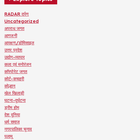
RADAR दर्पण
Uncategorized
अपराध जगत
आगजनी
आरक्षण/डोमिसाइल
उत्तर प्रदेश
उद्योग-व्यापार
कला एवं मनोरंजन
कॉरपोरेट जगत
कोर्ट-कचहरी
कोल्हान
खेल खिलाड़ी
घटना-दुर्घटना
ड्रीम होम
देश दुनिया
धर्म समाज
नगरपालिका चुनाव
पलामू