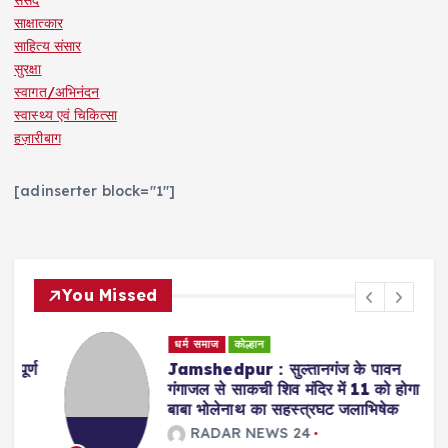
साक्षात्कार
साहित्य संसार
सुरक्षा
स्वागत/अभिनंदन
स्वास्थ्य एवं चिकित्सा
हज़ारीबाग
[adinserter block="1"]
You Missed
धर्म समाज
कोल्हान
्ण
Jamshedpur : सुल्तानगंज के पावन
गंगाजल से साकची शिव मंदिर में 11 को होगा
बाबा भोलेनाथ का सहस्त्रघट जलाभिषेक
RADAR NEWS 24