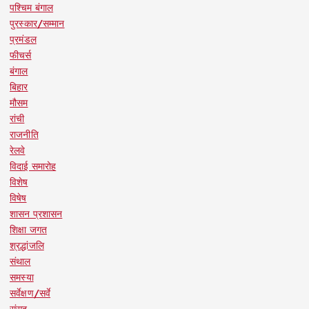
पश्चिम बंगाल
पुरस्कार/सम्मान
प्रमंडल
फीचर्स
बंगाल
बिहार
मौसम
रांची
राजनीति
रेलवे
विदाई समारोह
विशेष
विषेष
शासन प्रशासन
शिक्षा जगत
श्रद्धांजलि
संथाल
समस्या
सर्वेक्षण/सर्वे
संसद