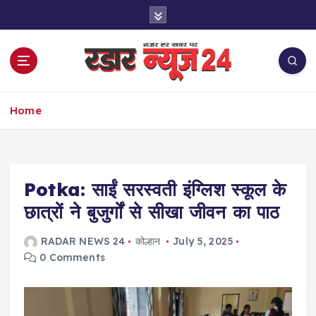
S
k
i
p
t
o
नज़र हर खबर पर
c
Home
o
n
t
e
Potka: साईं सरस्वती इंग्लिश स्कूल के
n
t
छात्रों ने बुजुर्गों से सीखा जीवन का पाठ
RADAR NEWS 24
कोल्हान
July 5, 2025
0 Comments