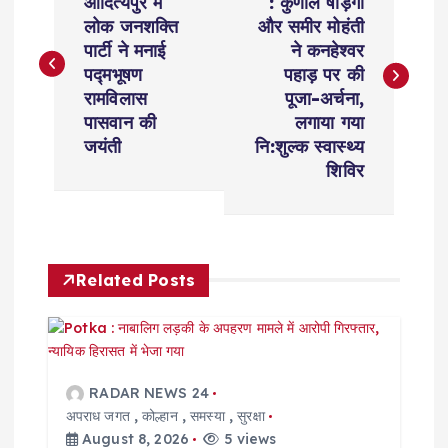
o
आदित्यपुर में
: कुणाल षाड़ंगी
लोक जनशक्ति
और समीर मोहंती
s
पार्टी ने मनाई
ने कनहेश्वर
पद्मभूषण
पहाड़ पर की
t
रामविलास
पूजा-अर्चना,
पासवान की
लगाया गया
n
जयंती
नि:शुल्क स्वास्थ्य
शिविर
a
v
Related Posts
i
g
a
RADAR NEWS 24
अपराध जगत
,
कोल्हान
,
समस्या
,
सुरक्षा
August 8, 2026
5 views