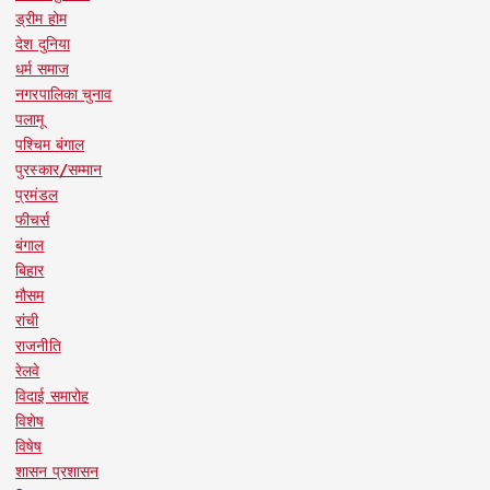
ड्रीम होम
देश दुनिया
धर्म समाज
नगरपालिका चुनाव
पलामू
पश्चिम बंगाल
पुरस्कार/सम्मान
प्रमंडल
फीचर्स
बंगाल
बिहार
मौसम
रांची
राजनीति
रेलवे
विदाई समारोह
विशेष
विषेष
शासन प्रशासन