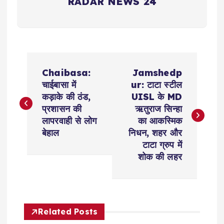
RADAR NEWS 24
P
Chaibasa:
Jamshedp
o
चाईबासा में
ur: टाटा स्टील
कड़ाके की ठंड,
UISL के MD
s
प्रशासन की
ऋतुराज सिन्हा
लापरवाही से लोग
का आकस्मिक
t
बेहाल
निधन, शहर और
टाटा ग्रुप में
n
शोक की लहर
a
v
Related Posts