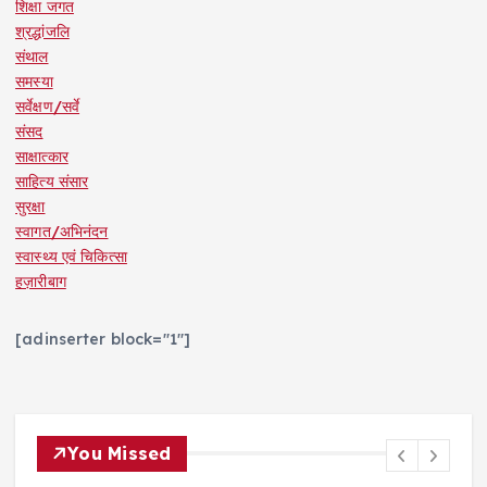
शिक्षा जगत
श्रद्धांजलि
संथाल
समस्या
सर्वेक्षण/सर्वे
संसद
साक्षात्कार
साहित्य संसार
सुरक्षा
स्वागत/अभिनंदन
स्वास्थ्य एवं चिकित्सा
हज़ारीबाग
[adinserter block="1"]
You Missed