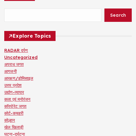
Search
Explore Topics
RADAR दर्पण
Uncategorized
अपराध जगत
आगजनी
आरक्षण/डोमिसाइल
उत्तर प्रदेश
उद्योग-व्यापार
कला एवं मनोरंजन
कॉरपोरेट जगत
कोर्ट-कचहरी
कोल्हान
खेल खिलाड़ी
घटना-दुर्घटना