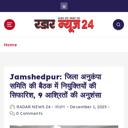
S
k
i
p
t
o
नज़र हर खबर पर
c
Home
o
n
t
e
Jamshedpur: जिला अनुकंपा
n
t
समिति की बैठक में नियुक्तियों की
सिफारिश, 9 आश्रितों की अनुशंसा
RADAR NEWS 24
कोल्हान
December 1, 2025
0 Comments