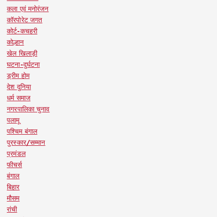
कला एवं मनोरंजन
कॉरपोरेट जगत
कोर्ट-कचहरी
कोल्हान
खेल खिलाड़ी
घटना-दुर्घटना
ड्रीम होम
देश दुनिया
धर्म समाज
नगरपालिका चुनाव
पलामू
पश्चिम बंगाल
पुरस्कार/सम्मान
प्रमंडल
फीचर्स
बंगाल
बिहार
मौसम
रांची