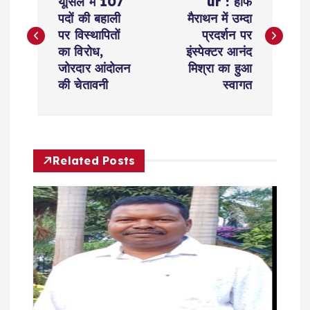
o
यूसिल में 107
ur : हाफ
पदों की बहाली
मैराथन में उम्दा
s
पर विस्थापितों
प्रदर्शन पर
का विरोध,
इंस्पेक्टर आनंद
t
जोरदार आंदोलन
मिश्रा का हुआ
की चेतावनी
स्वागत
n
a
Related Posts
v
i
g
a