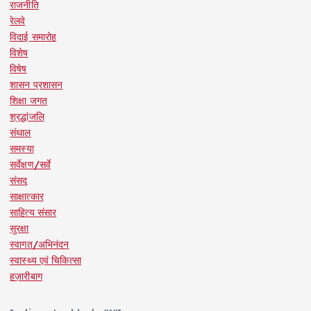
राजनीति
रेलवे
विदाई समारोह
विशेष
विषेष
शासन प्रशासन
शिक्षा जगत
श्रद्धांजलि
संथाल
समस्या
सर्वेक्षण/सर्वे
संसद
साक्षात्कार
साहित्य संसार
सुरक्षा
स्वागत/अभिनंदन
स्वास्थ्य एवं चिकित्सा
हज़ारीबाग