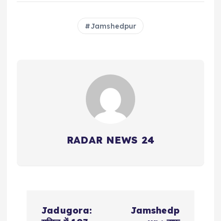
Jamshedpur
RADAR NEWS 24
P
Jadugora:
Jamshedp