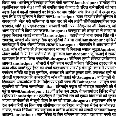
किया गया ‘भारतेन्दु हरिश्चंद्र साहित्य सेवी सम्मान’
Jamshedpur : बागबेड़ा में 
जूलॉजिकल पार्क ने 34 वर्षों की समर्पित सेवा के बाद दो वरिष्ठ कर्मचारियों को भा
बहरागोड़ा में पहली सोमवारी पर चित्रेस्वर धाम सहित सभी शिवालयों में उमड़ा श्
पुण्य तिथि पर यूनियन ने किया नमन
Jamshedpur टाटा मोटर्स वर्कर्स यूनियन के उ
अगस्त को ‘जेल भरो अभियान’ से आर-पार की जंग लड़ेगी सीपीआई(एम)
विश्व स्
प्रदर्शन, जीते 12 पदक
Potka : सरकारी जमीन पर अतिक्रमण की शिकायत, जांच
थाना प्रभारी ने किया जागरूक
Bahragora : कस्तुरबा की छात्राओं ने समझा ख
जुलूस निकाल जताई नाराजगी
Jamshedpur : पहाड़ी वाले बाबा दयाल सिंह जी की स्म
समारोह, कजरी और सांस्कृतिक प्रस्तुतियों ने बांधा समां
Jamshedpur : हाथियों के
जमशेदपुर में होगा ‘सिम्पोजियम 2026’
Kharagpur : गीतांजलि में अवैध रूप से बिक्
CBI जांच की मांग को लेकर महानगर भाजपा ने निकाला मशाल जुलूश
Jamshedpur
लेकर पार्षदों ने सिविल सर्जन से की मुलाकात
Jamshedpur : जुगसलाई में राजस्थ
कागजात के साथ किया प्रदर्शन
Bahragora : सीनियर एसपी डॉक्टर एहतेशाम वक
ज्ञापन
Jamshedpur : सोनारी में श्री श्याम भटली परिवार चेरिटेबल ट्रस्ट की भजन स
क्लब ऑफ जमशेदपुर ईस्ट का 49वाँ पदस्थापना समारोह गोलमुरी क्लब में संपन्न
P
प्रबंधन समिति का हुआ पुनर्गठन, अध्यक्ष बने अशोक कुमार दास, उपाध्यक्ष चुनी गई
संताली प्रश्नपत्र की उच्चस्तरीय जांच की उठाई मांग
Jadugora : बालिजुडी से 
शिकायत, अंचलाधिकारी के निर्देश पर पहुंची जांच टीम
Bahragora : सांड्रा पंच
पुजारियों को किया सम्मानित
Potka : टांगराईन स्कूल की मोबाइल लाइब्रेरी को ज
पहुंचा मामला
Jamshedpur : 135वीं डूरंड कप 2026 के एक्सपोज़र विजिट में पूर्वी
महोत्सव
Jamshedpur : एफटीएस ने ग्रामीणों संग की एकल विद्यालयों की गुणवत्ता
भाजपा कार्यकर्ताओं ने सुनी पीएम के मन की बात
Bahragora : अनुशासन और प्रतिभ
रेल कर्मचारियों को दिया गया सीपीआर का प्रशिक्षण, बालीचक में रेल वन मोबाइ
नाराज, स्थल निरीक्षण कर सहायक व कनीय अभियंता को लगायी फटकार
Jhargr
आह्वान
Jamshedpur : जलाभिषेक के लिए यूनियन का जत्था हुआ बाबा नगरी रव