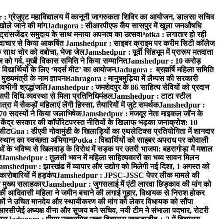
 ग्रेजुएट महाविद्यालय में कानूनी जागरुकता शिविर का आयोजन, डालसा सचिव
खोले जाने की मांग
Jadugora : सीआरपीएफ कैंप सासपुर में खुला जनऔषधि
्रांसजेंडर समुदाय के साथ मनाया अपनत्व का उत्सव
Potka : लगातार हो रही
े नवाचार से किया आकर्षित
Jamshedpur : साइबर क्राइम पर करीम सिटी कॉलेज
े साथ चोर को दबोचा, भेजा जेल
Jamshedpur : पूर्वी सिंहभूम में प्रारूप मतदाता
ो गर्व, मुखी विकास समिति ने किया सम्मानित
Jamshedpur : 10 करोड़
 विद्यार्थियों के लिए ‘मदर्स मीट’ का आयोजन
Jadugora : ब्रह्मर्षि महिला समिति
ख्यमंत्री के नाम ज्ञापन
Bahragora : मानुषमुड़िया में लैम्पस की सरकारी
वभीनी श्रद्धांजलि
Jamshedpur : जमशेदपुर के 86 साहित्य सेवियों को प्रदान
पी विधि-व्यवस्था से मिला प्रतिनिधिमंडल
Jamshedpur : टाटा स्टील
ें सैकड़ों महिलाएं लेंगी हिस्सा, तैयारियों में जुटे समर्थक
Jamshedpur :
े 70 सदस्यों ने किया जलाभिषेक
Jamshedpur : मजदूर नेता माइकल जॉन के
ेंद्र सरकार की कॉर्पोरेटपरस्त नीतियों के खिलाफ भड़का जनाक्रोश: 10
 सीट
Gua : डीएवी नोवामुंडी के खिलाड़ियों का एथलेटिक्स प्रतियोगिता में शानदार
ंस्थान का स्वच्छता अभियान
Potka : विद्यार्थियों को साइबर अपराध पर कोवाली
 के भविष्य से खिलवाड़ के विरोध में सड़क पर उतरी भाजपा: बहरागोड़ा में मशाल
त
Jamshedpur : तुलसी भवन में महिला साहित्यकारों का भव्य सावन मिलन
amshedpur : झारखंड में व्यापार और उद्योग को मिलेगी नई दिशा, 1 अगस्त को
ारोबारियों में हड़कंप
Jamshedpur : JPSC-JSSC पेपर लीक मामले की
का मुख्य सलाहकार
Jamshedpur : जुगसलाई में एंटी लारवा छिड़काव की मांग को
की आदिवासी महिला ने जमीन बचाने की लगाई गुहार, विधायक से निराश होकर
ं ने उचित मानदेय और स्थायीकरण की मांग को लेकर विधायक को सौंपा
सीजेई अध्यक्ष वीना और सुजय बने सचिव, नयी टीम ने संभाला पदभार, रोटरी