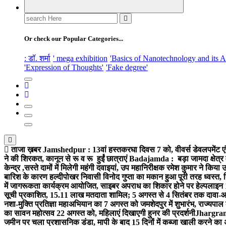
Search
for:
Or check our Popular Categories...
: डॉ. शर्मा
' mega exhibition
'Basics of Nanotechnology and its A
'Expression of Thoughts'
'Fake degree'
ताजा ख़बर
Jamshedpur : 13वां हस्तकरघा दिवस 7 को, वीवर्स डेवलपमेंट एं
ने की शिरकत, कानून से रू व रू हुईं छात्राएं
Badajamda : बड़ा जामदा क्षेत्र मे
केन्द्र ,सस्ते दामों में मिलेगी महंगी दवाइयां, उप महानिरीक्षक रमेश कुमार ने किया
बारिश के कारण हल्दीपोखर निवासी विनोद गुप्ता का मकान हुआ पूरी तरह ध्वस्त, 
में जागरूकता कार्यक्रम आयोजित, साइबर अपराध का शिकार होने पर हेल्पलाइन
सूची प्रकाशित, 15.11 लाख मतदाता शामिल; 5 अगस्त से 4 सितंबर तक दावा-आ
नशा-मुक्ति प्रतिज्ञा महाअभियान का 7 अगस्त को जमशेदपुर में शुभारंभ, राज्यपाल 
का सावन महोत्सव 22 अगस्त को, महिलाएं दिखाएगी हुनर की प्रदर्शनी
Jhargram :
जमीन पर चला प्रशासनिक डंडा, मापी के बाद 15 दिनों में कब्जा खाली करने का 