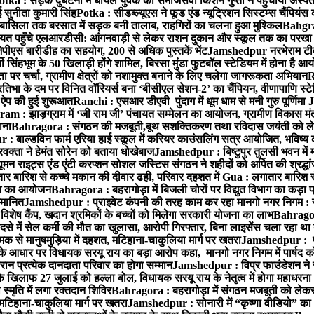
otka : सड़क दुर्घटना में घायल युवक को समाजसेवी किशन गुप्ता ने पहुंचाया अस्प
 सुनीता कुमारी सिंह
Potka : सीडब्ल्यूएस ने फूड एंड न्यूट्रिशन सिस्टम्स चैंपियंस
बासिला तक बरसात में सड़क बनी तालाब, राहगिरों का चलना हुआ मुश्किल
Bahgrag
ायत पहुँचे एलआरडीसी: आंगनवाड़ी से लेकर राशन दुकान और स्कूल तक का परखा
ेपीएस बारीडीह का सहयोग, 200 से अधिक पुस्तकें भेंट
Jamshedpur नरभेराम टीव
 सिंहभूम के 50 खिलाड़ी होंगे शामिल, बिरसा मुंडा फुटबॉल स्टेडियम में होना है 
 पर चर्चा, ग्रामीण क्षेत्रों को नशामुक्त बनाने के लिए चलेगा जागरूकता अभियान
R
ा के दम पर विनित वॉरियर्स बना ‘बीसीएल सेशन-2’ का चैंपियन, वीणापाणि स्टेडिय
ल ऐप की हुई शुरूआत
Ranchi : एसआर डीएवी पुंदाग में धूम धाम से मनी गुरु पूर्णिमा
J
am : झाड़ग्राम में ‘जी राम जी’ पंचायत सम्मेलन का आयोजन, ग्रामीण विकास मंत्
ाना
Bahragora : संगठन की मजबूती,बूथ सशक्तिकरण तथा रविदास जयंती को लेकर
 बाल्डविन फार्म एरिया हाई स्कूल में करियर काउंसलिंग सत्र आयोजित, भविष्य की राह
वक्ता ने हेमंत सोरेन को बताया धोखेबाज
Jamshedpur : बिष्टुपुर तुलसी भवन में 
 राइट्स एंड एंटी करप्शन सोशल जस्टिस संगठन ने शहीदों को अर्पित की श्रद्धा
ातार बारिश से कच्चे मकान की दीवार ढही, परिवार दहशत में
Gua : लगातार बारिश से
क्रम का आयोजन
Bahragora : बहरागोड़ा में बिजली चोरों पर विद्युत विभाग का कड़ा 
म्मानित
Jamshedpur : प्राइवेट कंपनी की तरह काम कर रहा मानगो नगर निगम : 
ति विशेष कैंप, खदान श्रमिकों के बच्चों को मिलेगा सरकारी योजना का लाभ
Bahragora
से में सेल कर्मी की मौत का खुलासा, आरोपी गिरफ्तार, बिना लाइसेंस चला रहा था
क से मानुषमुड़िया में दहशत, मटिहाना-चाकुलिया मार्ग पर खतरा
Jamshedpur : पूर्
आधार पर विधायक सरयू राय का बड़ा आरोप कहा, मानगो नगर निगम में पार्षद क
रान प्रत्येक दानदाता परिवार का होगा सम्मान
Jamshedpur : विप्र फाउंडेशन ने 
िलाफ 27 जुलाई को हल्ला बोल, विधायक सरयू राय के नेतृत्व में होगा महाधरना
 स्मृति में लगा रक्तदान शिविर
Bahragora : बहरागोड़ा में संगठन मजबूती को लेकर
 मटिहाना-चाकुलिया मार्ग पर खतरा
Jamshedpur : सोनारी में “कृष्णा वीडियो” क