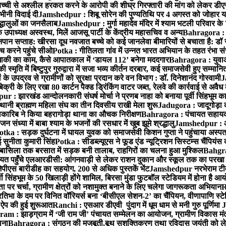
बच्ची से अश्लील हरकत करने के आरोपी की शीघ्र गिरफ्तारी की मांग को लेकर डीएस
वभीनी विदाई दी
Jamshedpur : शिबू सोरेन की पुण्यतिथि पर 4 अगस्त को जोहार यात्रा म
रद्धालुओं का जनसैलाब
Jamshedpur : मुर्गा महादेव मंदिर में श्याम भटली परिवार क
पाध्यक्ष अस्वस्थ, मिलें आजसू पार्टी के केंद्रीय महासचिव व अन्य
Bahragora : क
तनपान सप्ताह: खीरसा दूध नवजात बच्चे को कई जानलेवा बीमारियों से बचाता है: डॉ
 करने पहुंचे सीओ
Potka : गीतिलता गांव में उन्नत भारत अभियान के तहत रंभा स
ाकी का काम, कैसे आपातकाल में ‘डायल 112’ बनेगा मददगार
Bahragora : युवाओं
ृति में बिष्टुपुर गुरुद्वारा में सजा भव्य कीर्तन दरबार, कई समाजसेवी हुए सम्मानि
 उपद्रव से ग्रामीणों को सुरक्षा प्रदान करे वन विभाग : डॉ. दिनेशानंद गोस्वामी
J
री के लिए रखा 80 कार्टन पैक्ड ड्रिंकिंग वाटर जब्त, रेलवे की कार्रवाई से अवैध क
 : झारखंड आन्दोलनकारी संघर्ष मोर्चा ने प्रणब नाहा को बनाया पूर्वी सिंहभूम 
ानी ब्राह्मण महिला संघ का तीन दिवसीय राखी मेला शुरू
Jadugora : जादूगोड़ा 
ारिब ने किया बहरागोड़ा थाना का औचक निरीक्षण
Bahragora : पंचायत सहायको
ंध्या में बाबा श्याम के भजनों की रसधार में खुब झूमे श्रद्धालु
Jamshedpur : आर
otka : सड़क दुर्घटना में घायल युवक को समाजसेवी किशन गुप्ता ने पहुंचाया अस्प
 सुनीता कुमारी सिंह
Potka : सीडब्ल्यूएस ने फूड एंड न्यूट्रिशन सिस्टम्स चैंपियंस
बासिला तक बरसात में सड़क बनी तालाब, राहगिरों का चलना हुआ मुश्किल
Bahgrag
ायत पहुँचे एलआरडीसी: आंगनवाड़ी से लेकर राशन दुकान और स्कूल तक का परखा
ेपीएस बारीडीह का सहयोग, 200 से अधिक पुस्तकें भेंट
Jamshedpur नरभेराम टीव
 सिंहभूम के 50 खिलाड़ी होंगे शामिल, बिरसा मुंडा फुटबॉल स्टेडियम में होना है 
 पर चर्चा, ग्रामीण क्षेत्रों को नशामुक्त बनाने के लिए चलेगा जागरूकता अभियान
R
ा के दम पर विनित वॉरियर्स बना ‘बीसीएल सेशन-2’ का चैंपियन, वीणापाणि स्टेडिय
ल ऐप की हुई शुरूआत
Ranchi : एसआर डीएवी पुंदाग में धूम धाम से मनी गुरु पूर्णिमा
J
am : झाड़ग्राम में ‘जी राम जी’ पंचायत सम्मेलन का आयोजन, ग्रामीण विकास मंत्
ाना
Bahragora : संगठन की मजबूती,बूथ सशक्तिकरण तथा रविदास जयंती को लेकर