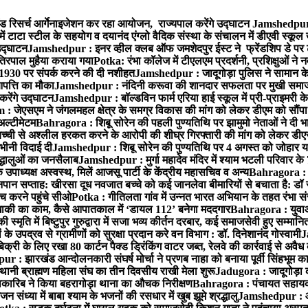
ड रिसर्च आर्गेनाइजेशन कर रहा आयोजन, राज्यपाल करेंगे उद्घाटन
Jamshedpur :
ं टाटा स्टील के सहयोग व दयानंद एंग्लो वैदिक संस्था के संचालन में डीएवी स्कूल 
 उद्घाटन
Jamshedpur : इनर व्हील क्लब ऑफ जमशेदपुर ईस्ट ने फ्रेंडशिप डे पर ट
तिरपाल मुहैया कराया गया
Potka: रंभा कॉलेज में टीएलएम प्रदर्शनी, प्रशिक्षुओं न
 1930 पर संपर्क करने की दी नशीहत
Jamshedpur : जादूगोड़ा पुलिस ने सामान क
पत्ति का मौका
Jamshedpur : नंदिनी करूवा की शानदार सफलता पर मुखी समाज क
करेंगे उद्घाटन
Jamshedpur : बॉल्डविन फार्म एरिया हाई स्कूल में प्री-प्राइमरी के
 जेएसएम ने जंगलमहल क्षेत्र के समग्र विकास की मांग को लेकर डीएम को सौंपा मु
अल्टीमेटम
Bahragora : शिबू सोरेन की पहली पुण्यतिथि पर झामुमो नेताओं ने दी भा
बच्ची से अश्लील हरकत करने के आरोपी की शीघ्र गिरफ्तारी की मांग को लेकर डीएस
वभीनी विदाई दी
Jamshedpur : शिबू सोरेन की पुण्यतिथि पर 4 अगस्त को जोहार यात्रा म
रद्धालुओं का जनसैलाब
Jamshedpur : मुर्गा महादेव मंदिर में श्याम भटली परिवार क
पाध्यक्ष अस्वस्थ, मिलें आजसू पार्टी के केंद्रीय महासचिव व अन्य
Bahragora : क
तनपान सप्ताह: खीरसा दूध नवजात बच्चे को कई जानलेवा बीमारियों से बचाता है: डॉ
 करने पहुंचे सीओ
Potka : गीतिलता गांव में उन्नत भारत अभियान के तहत रंभा स
ाकी का काम, कैसे आपातकाल में ‘डायल 112’ बनेगा मददगार
Bahragora : युवाओं
ृति में बिष्टुपुर गुरुद्वारा में सजा भव्य कीर्तन दरबार, कई समाजसेवी हुए सम्मानि
 उपद्रव से ग्रामीणों को सुरक्षा प्रदान करे वन विभाग : डॉ. दिनेशानंद गोस्वामी
J
री के लिए रखा 80 कार्टन पैक्ड ड्रिंकिंग वाटर जब्त, रेलवे की कार्रवाई से अवैध क
 : झारखंड आन्दोलनकारी संघर्ष मोर्चा ने प्रणब नाहा को बनाया पूर्वी सिंहभूम 
ानी ब्राह्मण महिला संघ का तीन दिवसीय राखी मेला शुरू
Jadugora : जादूगोड़ा 
ारिब ने किया बहरागोड़ा थाना का औचक निरीक्षण
Bahragora : पंचायत सहायको
ंध्या में बाबा श्याम के भजनों की रसधार में खुब झूमे श्रद्धालु
Jamshedpur : आर