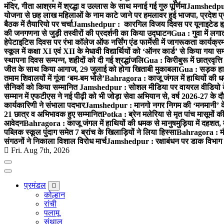
मंदिर, गीता आश्रम में श्रद्धा व उल्लास के साथ मनाई गई गुरु पूर्णिमा
Jamshedpur :
योजना से छह लाख महिलाओं के नाम काटे जाने पर हमलावर हुई भाजपा, प्रदेश प्र
बैठक में तैयारियो पर चर्चा
Jamshedpur : कारगिल विजय दिवस पर यूनाइटेड ह्यूमन
की जनगणना से जुड़ी तस्वीरों की प्रदर्शनी का किया उद्घाटन
Gua : गुवा में लग
हेपेटाइटिस दिवस पर रंभा कॉलेज ऑफ नर्सिंग एंड फार्मेसी में जागरूकता कार्य
स्कूल में कक्षा XI एवं XII के मेधावी विद्यार्थियों को ‘ऑनर कार्ड’ से किया गया स
स्थापना दिवस सम्पन्न, शहीदों को दी गई श्रद्धांजलि
Gua : किरीबुरू में छात्रवृत्
जीत के साथ किया आगाज, 29 जुलाई को होगा खिताबी मुकाबला
Gua : सड़क हाद
तमाम शिवालयों में गूंजा ‘बम-बम भोले’
Bahragora : काजू जंगल में हाथियों की धम
सैनिकों को किया सम्मानित
Jamshedpur : सोशल मीडिया पर वायरल वीडियो के 
सम्मान में एफटीएस ने नई पीढ़ी को भी जोड़ा सेवा अभियान से, वर्ष 2026-27 के दौ
कार्यकारिणी ने संभाला पदभार
Jamshedpur : मानगो नगर निगम की ‘मनमानी’ के ख
21 छात्र व अभिभावक हुए सम्मानित
Potka : ब्रेन मलेरिया से मृत पांच मासूमों की
आवेदन
Bahragora : काजू जंगल में हाथियों की धमक से मानुषमुड़िया में दहशत,
पब्लिक स्कूल पुंदाग समेत 7 ब्रांच के खिलाड़ियों ने लिया हिस्सा
Bahragora : मौदा
संगठनों ने निकाला विशाल विरोध मार्च
Jamshedpur : रक्षाबंधन पर डाक विभाग क
Fri. Aug 7th, 2026
प्रमंडल
कोल्हान
रांची
पलामू
संथाल