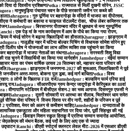
ताल
Jadugora : पीएम उत्क्रमित उच्च विद्यालय खुकड़ाडीह + 2 में विद्यालय
 को दिया दो दिवसीय प्रशिक्षण
Potka : राज्यपाल से मिलीं दुखनी सोरेन, JSSC
ora : मानुषमुड़िया पंचायत भवन के पीछे सरकारी जमीन पर कब्जे की
 हाल
Bahragora : गुरु पूर्णिमा पर बहरागोड़ा के मंदिरों में भाजपा का दीपोत्सव,
ीएस ने कर्मचारी का बकाया व फाइनल सेटलमेंट रोका, चीफ लेबर कमिश्नर तक
आयोजन
Jamshedpur : बिरसानगर पीताम्बरा मंदिर में धूमधाम से मना गुरुपूर्णिमा
anchi : एक पेड़ मां के नाम कार्यक्रम में आम के पौधे का किया गया रोपण,
म में चंपई सोरेन ने बढ़ाया खिलाड़ियों का हौसला
Kharagpur : झाड़ग्राम में
adugora : गालूडीह नहर में घटिया बोल्डर पिचिंग से विधायक सोमेश सोरेन हुए
री दिलीप घोष ने योजनाओं का लाभ अंतिम व्यक्ति तक पहुंचाने का किया
 बहरागोड़ा में भाजपा नेताओं का मंथन
Bahragora : सरस्वती शिशु विद्या
 चुनने में विद्यार्थियों का किया गया मार्गदर्शन
Jamshedpur : मंईयां सम्मान
महासर माता का पंचम वार्षिक उत्सव 20 सितम्बर को, महासर माता परिवार की
ंजलि
Jhargram : झाड़ग्राम में जनगणना-2027 की शुरूआत, जिलाधिकारी ने पूर्व
 जनजीवन अस्त-व्यस्त, बोकना पुल डूबा, कई मार्ग बाधित
Potka : विश्व
प्रहार: 8 लोगों के खिलाफ FIR दर्ज
Jamshedpur : बाल्डविन फार्म एरिया हाई
सरयू राय
Jadugora : सीआरपीएफ ग्रुप केन्द्र जादूगोड़ा में केरिपुबल का 88वां
 : वीणापाणि स्टेडियम में बीसीएल सेशन-2 का भव्य आगाज: दिसमगुरु एफसी ने
 बाइक
Bahragora : दूसरी सोमवारी पर आस्था का सैलाब, चित्रेश्वर धाम समेत
व सैनिक सेवा परिषद ने विजय दिवस पर वीर नारी, शहीदों के परिजन व पूर्व
ो 2 प्रतिशत, मेयर को अलग से कमीशन चाहिए
Jamshedpur : दानदाताओं के
सामाजिक एकजुटता और महिला सहभागिता पर दिया जोर, पूर्वी सिंहभूम की नई
Jadugora : डिवाइन मिशन स्कूल हितकू में प्रतिभा सम्मान समारोह आयोजित,
 जेएलकेएम की मंथन बैठक, कई पदों के लिए आए एक से ज्यादा
ा उद्घाटन
Ranchi : डीएवी स्पोर्ट्स क्लस्टर लेवल मीट–2026 में एसआर डीएवी