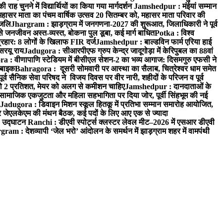
 चुनने में विद्यार्थियों का किया गया मार्गदर्शन
Jamshedpur : मंईयां सम्मान
महासर माता का पंचम वार्षिक उत्सव 20 सितम्बर को, महासर माता परिवार की
ंजलि
Jhargram : झाड़ग्राम में जनगणना-2027 की शुरूआत, जिलाधिकारी ने पूर्व
 जनजीवन अस्त-व्यस्त, बोकना पुल डूबा, कई मार्ग बाधित
Potka : विश्व
प्रहार: 8 लोगों के खिलाफ FIR दर्ज
Jamshedpur : बाल्डविन फार्म एरिया हाई
सरयू राय
Jadugora : सीआरपीएफ ग्रुप केन्द्र जादूगोड़ा में केरिपुबल का 88वां
 : वीणापाणि स्टेडियम में बीसीएल सेशन-2 का भव्य आगाज: दिसमगुरु एफसी ने
 बाइक
Bahragora : दूसरी सोमवारी पर आस्था का सैलाब, चित्रेश्वर धाम समेत
व सैनिक सेवा परिषद ने विजय दिवस पर वीर नारी, शहीदों के परिजन व पूर्व
ो 2 प्रतिशत, मेयर को अलग से कमीशन चाहिए
Jamshedpur : दानदाताओं के
सामाजिक एकजुटता और महिला सहभागिता पर दिया जोर, पूर्वी सिंहभूम की नई
Jadugora : डिवाइन मिशन स्कूल हितकू में प्रतिभा सम्मान समारोह आयोजित,
 जेएलकेएम की मंथन बैठक, कई पदों के लिए आए एक से ज्यादा
ा उद्घाटन
Ranchi : डीएवी स्पोर्ट्स क्लस्टर लेवल मीट–2026 में एसआर डीएवी
ram : देशव्यापी ‘जेल भरो’ आंदोलन के समर्थन में झाड़ग्राम शहर में वामपंथी