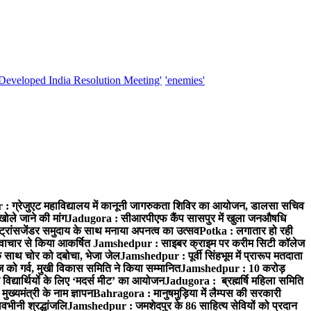
'Developed India Resolution Meeting'
'enemies'
 ग्रेजुएट महाविद्यालय में कानूनी जागरुकता शिविर का आयोजन, डालसा सचिव
खोले जाने की मांग
Jadugora : सीआरपीएफ कैंप सासपुर में खुला जनऔषधि
्रांसजेंडर समुदाय के साथ मनाया अपनत्व का उत्सव
Potka : लगातार हो रही
े नवाचार से किया आकर्षित
Jamshedpur : साइबर क्राइम पर करीम सिटी कॉलेज
े साथ चोर को दबोचा, भेजा जेल
Jamshedpur : पूर्वी सिंहभूम में प्रारूप मतदाता
ो गर्व, मुखी विकास समिति ने किया सम्मानित
Jamshedpur : 10 करोड़
 विद्यार्थियों के लिए ‘मदर्स मीट’ का आयोजन
Jadugora : ब्रह्मर्षि महिला समिति
ख्यमंत्री के नाम ज्ञापन
Bahragora : मानुषमुड़िया में लैम्पस की सरकारी
वभीनी श्रद्धांजलि
Jamshedpur : जमशेदपुर के 86 साहित्य सेवियों को प्रदान