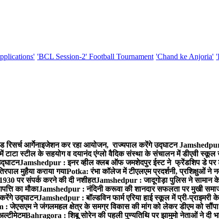
pplications'
'BCL Session-2' Football Tournament
'Chand ke Anjoria'
ड रिसर्च आर्गेनाइजेशन कर रहा आयोजन, राज्यपाल करेंगे उद्घाटन
Jamshedpur :
ं टाटा स्टील के सहयोग व दयानंद एंग्लो वैदिक संस्था के संचालन में डीएवी स्कूल 
 उद्घाटन
Jamshedpur : इनर व्हील क्लब ऑफ जमशेदपुर ईस्ट ने फ्रेंडशिप डे पर ट
तिरपाल मुहैया कराया गया
Potka: रंभा कॉलेज में टीएलएम प्रदर्शनी, प्रशिक्षुओं न
 1930 पर संपर्क करने की दी नशीहत
Jamshedpur : जादूगोड़ा पुलिस ने सामान क
पत्ति का मौका
Jamshedpur : नंदिनी करूवा की शानदार सफलता पर मुखी समाज क
करेंगे उद्घाटन
Jamshedpur : बॉल्डविन फार्म एरिया हाई स्कूल में प्री-प्राइमरी के
 जेएसएम ने जंगलमहल क्षेत्र के समग्र विकास की मांग को लेकर डीएम को सौंपा मु
अल्टीमेटम
Bahragora : शिबू सोरेन की पहली पुण्यतिथि पर झामुमो नेताओं ने दी भा