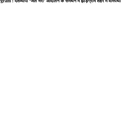
ram : देशव्यापी ‘जेल भरो’ आंदोलन के समर्थन में झाड़ग्राम शहर में वामपंथी