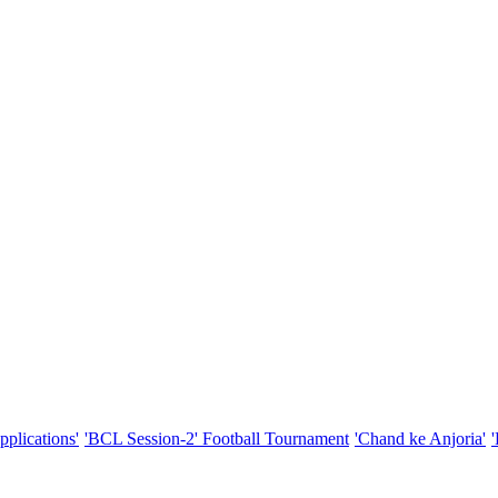
pplications'
'BCL Session-2' Football Tournament
'Chand ke Anjoria'