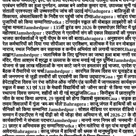
क्लब ऑफ जमशेदपुर ईस्ट का 49वाँ पदस्थापना समारोह गोलमुरी क्लब में संपन्न
P
प्रबंधन समिति का हुआ पुनर्गठन, अध्यक्ष बने अशोक कुमार दास, उपाध्यक्ष चुनी गई
संताली प्रश्नपत्र की उच्चस्तरीय जांच की उठाई मांग
Jadugora : बालिजुडी से 
शिकायत, अंचलाधिकारी के निर्देश पर पहुंची जांच टीम
Bahragora : सांड्रा पंच
पुजारियों को किया सम्मानित
Potka : टांगराईन स्कूल की मोबाइल लाइब्रेरी को ज
पहुंचा मामला
Jamshedpur : 135वीं डूरंड कप 2026 के एक्सपोज़र विजिट में पूर्वी
महोत्सव
Jamshedpur : एफटीएस ने ग्रामीणों संग की एकल विद्यालयों की गुणवत्ता
भाजपा कार्यकर्ताओं ने सुनी पीएम के मन की बात
Bahragora : अनुशासन और प्रतिभ
रेल कर्मचारियों को दिया गया सीपीआर का प्रशिक्षण, बालीचक में रेल वन मोबाइ
नाराज, स्थल निरीक्षण कर सहायक व कनीय अभियंता को लगायी फटकार
Jhargr
आह्वान
Jamshedpur : जलाभिषेक के लिए यूनियन का जत्था हुआ बाबा नगरी रव
मंदिर, गीता आश्रम में श्रद्धा व उल्लास के साथ मनाई गई गुरु पूर्णिमा
Jamshedpur :
योजना से छह लाख महिलाओं के नाम काटे जाने पर हमलावर हुई भाजपा, प्रदेश प्र
बैठक में तैयारियो पर चर्चा
Jamshedpur : कारगिल विजय दिवस पर यूनाइटेड ह्यूमन
की जनगणना से जुड़ी तस्वीरों की प्रदर्शनी का किया उद्घाटन
Gua : गुवा में लग
हेपेटाइटिस दिवस पर रंभा कॉलेज ऑफ नर्सिंग एंड फार्मेसी में जागरूकता कार्य
स्कूल में कक्षा XI एवं XII के मेधावी विद्यार्थियों को ‘ऑनर कार्ड’ से किया गया स
स्थापना दिवस सम्पन्न, शहीदों को दी गई श्रद्धांजलि
Gua : किरीबुरू में छात्रवृत्
जीत के साथ किया आगाज, 29 जुलाई को होगा खिताबी मुकाबला
Gua : सड़क हाद
तमाम शिवालयों में गूंजा ‘बम-बम भोले’
Bahragora : काजू जंगल में हाथियों की धम
सैनिकों को किया सम्मानित
Jamshedpur : सोशल मीडिया पर वायरल वीडियो के 
सम्मान में एफटीएस ने नई पीढ़ी को भी जोड़ा सेवा अभियान से, वर्ष 2026-27 के दौ
कार्यकारिणी ने संभाला पदभार
Jamshedpur : मानगो नगर निगम की ‘मनमानी’ के ख
21 छात्र व अभिभावक हुए सम्मानित
Potka : ब्रेन मलेरिया से मृत पांच मासूमों की
आवेदन
Bahragora : काजू जंगल में हाथियों की धमक से मानुषमुड़िया में दहशत,