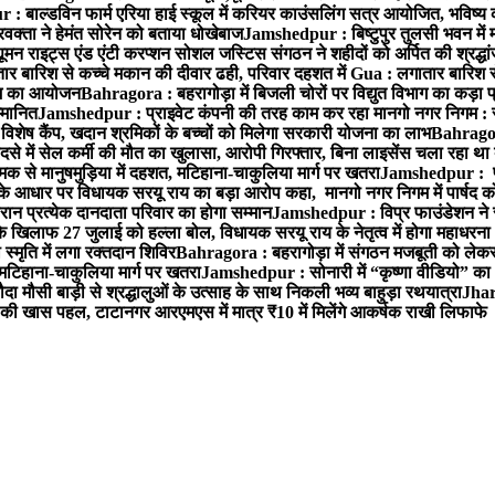
 बाल्डविन फार्म एरिया हाई स्कूल में करियर काउंसलिंग सत्र आयोजित, भविष्य की राह
वक्ता ने हेमंत सोरेन को बताया धोखेबाज
Jamshedpur : बिष्टुपुर तुलसी भवन में 
 राइट्स एंड एंटी करप्शन सोशल जस्टिस संगठन ने शहीदों को अर्पित की श्रद्धा
ातार बारिश से कच्चे मकान की दीवार ढही, परिवार दहशत में
Gua : लगातार बारिश से
क्रम का आयोजन
Bahragora : बहरागोड़ा में बिजली चोरों पर विद्युत विभाग का कड़ा 
म्मानित
Jamshedpur : प्राइवेट कंपनी की तरह काम कर रहा मानगो नगर निगम : 
ति विशेष कैंप, खदान श्रमिकों के बच्चों को मिलेगा सरकारी योजना का लाभ
Bahragora
से में सेल कर्मी की मौत का खुलासा, आरोपी गिरफ्तार, बिना लाइसेंस चला रहा था
क से मानुषमुड़िया में दहशत, मटिहाना-चाकुलिया मार्ग पर खतरा
Jamshedpur : पूर्
आधार पर विधायक सरयू राय का बड़ा आरोप कहा, मानगो नगर निगम में पार्षद क
रान प्रत्येक दानदाता परिवार का होगा सम्मान
Jamshedpur : विप्र फाउंडेशन ने 
िलाफ 27 जुलाई को हल्ला बोल, विधायक सरयू राय के नेतृत्व में होगा महाधरना
 स्मृति में लगा रक्तदान शिविर
Bahragora : बहरागोड़ा में संगठन मजबूती को लेकर
 मटिहाना-चाकुलिया मार्ग पर खतरा
Jamshedpur : सोनारी में “कृष्णा वीडियो” क
 मौसी बाड़ी से श्रद्धालुओं के उत्साह के साथ निकली भव्य बाहुड़ा रथयात्रा
Jharg
ी खास पहल, टाटानगर आरएमएस में मात्र ₹10 में मिलेंगे आकर्षक राखी लिफाफे