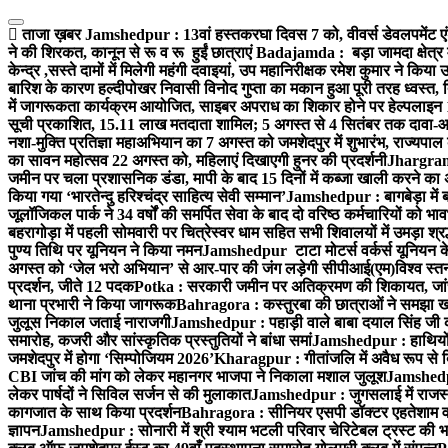
Skip
to
ताजा ख़बर
Jamshedpur : 13वां हस्तकरघा दिवस 7 को, वीवर्स डेवलपमेंट एं
content
ने की शिरकत, कानून से रू व रू हुईं छात्राएं
Badajamda : बड़ा जामदा क्षेत्र मे
केन्द्र ,सस्ते दामों में मिलेगी महंगी दवाइयां, उप महानिरीक्षक रमेश कुमार ने किया
बारिश के कारण हल्दीपोखर निवासी विनोद गुप्ता का मकान हुआ पूरी तरह ध्वस्त, 
में जागरूकता कार्यक्रम आयोजित, साइबर अपराध का शिकार होने पर हेल्पलाइन
सूची प्रकाशित, 15.11 लाख मतदाता शामिल; 5 अगस्त से 4 सितंबर तक दावा-आ
नशा-मुक्ति प्रतिज्ञा महाअभियान का 7 अगस्त को जमशेदपुर में शुभारंभ, राज्यपाल 
का सावन महोत्सव 22 अगस्त को, महिलाएं दिखाएगी हुनर की प्रदर्शनी
Jhargram :
जमीन पर चला प्रशासनिक डंडा, मापी के बाद 15 दिनों में कब्जा खाली करने का 
किया गया ‘भारतेन्दु हरिश्चंद्र साहित्य सेवी सम्मान’
Jamshedpur : बागबेड़ा में 
जूलॉजिकल पार्क ने 34 वर्षों की समर्पित सेवा के बाद दो वरिष्ठ कर्मचारियों को भा
बहरागोड़ा में पहली सोमवारी पर चित्रेस्वर धाम सहित सभी शिवालयों में उमड़ा श्
पुण्य तिथि पर यूनियन ने किया नमन
Jamshedpur टाटा मोटर्स वर्कर्स यूनियन के उ
अगस्त को ‘जेल भरो अभियान’ से आर-पार की जंग लड़ेगी सीपीआई(एम)
विश्व स्
प्रदर्शन, जीते 12 पदक
Potka : सरकारी जमीन पर अतिक्रमण की शिकायत, जांच
थाना प्रभारी ने किया जागरूक
Bahragora : कस्तुरबा की छात्राओं ने समझा ख
जुलूस निकाल जताई नाराजगी
Jamshedpur : पहाड़ी वाले बाबा दयाल सिंह जी की स्म
समारोह, कजरी और सांस्कृतिक प्रस्तुतियों ने बांधा समां
Jamshedpur : हाथियों के
जमशेदपुर में होगा ‘सिम्पोजियम 2026’
Kharagpur : गीतांजलि में अवैध रूप से बिक्
CBI जांच की मांग को लेकर महानगर भाजपा ने निकाला मशाल जुलूश
Jamshedpur
लेकर पार्षदों ने सिविल सर्जन से की मुलाकात
Jamshedpur : जुगसलाई में राजस्थ
कागजात के साथ किया प्रदर्शन
Bahragora : सीनियर एसपी डॉक्टर एहतेशाम वक
ज्ञापन
Jamshedpur : सोनारी में श्री श्याम भटली परिवार चेरिटेबल ट्रस्ट की भजन स