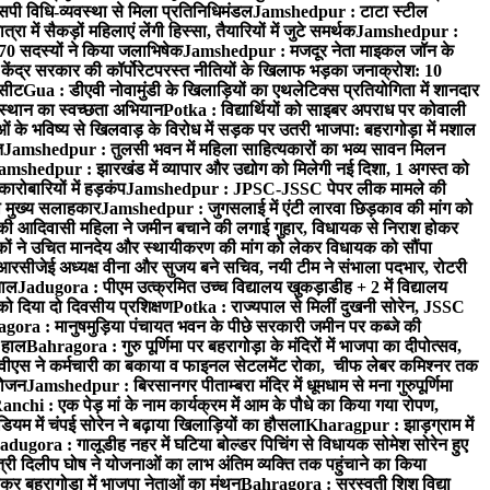
पी विधि-व्यवस्था से मिला प्रतिनिधिमंडल
Jamshedpur : टाटा स्टील
ें सैकड़ों महिलाएं लेंगी हिस्सा, तैयारियों में जुटे समर्थक
Jamshedpur :
े 70 सदस्यों ने किया जलाभिषेक
Jamshedpur : मजदूर नेता माइकल जॉन के
ेंद्र सरकार की कॉर्पोरेटपरस्त नीतियों के खिलाफ भड़का जनाक्रोश: 10
 सीट
Gua : डीएवी नोवामुंडी के खिलाड़ियों का एथलेटिक्स प्रतियोगिता में शानदार
ंस्थान का स्वच्छता अभियान
Potka : विद्यार्थियों को साइबर अपराध पर कोवाली
 के भविष्य से खिलवाड़ के विरोध में सड़क पर उतरी भाजपा: बहरागोड़ा में मशाल
त
Jamshedpur : तुलसी भवन में महिला साहित्यकारों का भव्य सावन मिलन
amshedpur : झारखंड में व्यापार और उद्योग को मिलेगी नई दिशा, 1 अगस्त को
ारोबारियों में हड़कंप
Jamshedpur : JPSC-JSSC पेपर लीक मामले की
का मुख्य सलाहकार
Jamshedpur : जुगसलाई में एंटी लारवा छिड़काव की मांग को
की आदिवासी महिला ने जमीन बचाने की लगाई गुहार, विधायक से निराश होकर
ं ने उचित मानदेय और स्थायीकरण की मांग को लेकर विधायक को सौंपा
सीजेई अध्यक्ष वीना और सुजय बने सचिव, नयी टीम ने संभाला पदभार, रोटरी
ताल
Jadugora : पीएम उत्क्रमित उच्च विद्यालय खुकड़ाडीह + 2 में विद्यालय
 को दिया दो दिवसीय प्रशिक्षण
Potka : राज्यपाल से मिलीं दुखनी सोरेन, JSSC
ora : मानुषमुड़िया पंचायत भवन के पीछे सरकारी जमीन पर कब्जे की
 हाल
Bahragora : गुरु पूर्णिमा पर बहरागोड़ा के मंदिरों में भाजपा का दीपोत्सव,
ीएस ने कर्मचारी का बकाया व फाइनल सेटलमेंट रोका, चीफ लेबर कमिश्नर तक
आयोजन
Jamshedpur : बिरसानगर पीताम्बरा मंदिर में धूमधाम से मना गुरुपूर्णिमा
anchi : एक पेड़ मां के नाम कार्यक्रम में आम के पौधे का किया गया रोपण,
म में चंपई सोरेन ने बढ़ाया खिलाड़ियों का हौसला
Kharagpur : झाड़ग्राम में
adugora : गालूडीह नहर में घटिया बोल्डर पिचिंग से विधायक सोमेश सोरेन हुए
री दिलीप घोष ने योजनाओं का लाभ अंतिम व्यक्ति तक पहुंचाने का किया
 बहरागोड़ा में भाजपा नेताओं का मंथन
Bahragora : सरस्वती शिशु विद्या