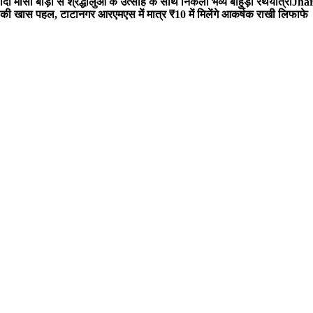
 मौसी बाड़ी से श्रद्धालुओं के उत्साह के साथ निकली भव्य बाहुड़ा रथयात्रा
Jharg
ी खास पहल, टाटानगर आरएमएस में मात्र ₹10 में मिलेंगे आकर्षक राखी लिफाफे