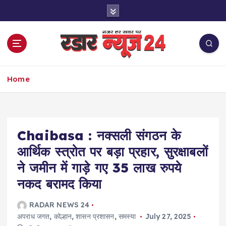
S
k
i
p
t
o
नज़र हर खबर पर
c
Home
o
n
t
e
Chaibasa : नक्सली संगठन के
n
t
आर्थिक स्त्रोत पर बड़ा प्रहार, सुरक्षाबलों
ने जमीन में गाड़े गए 35 लाख रुपये
नकद बरामद किया
RADAR NEWS 24
अपराध जगत
,
कोल्हान
,
शासन प्रशासन
,
समस्या
July 27, 2025