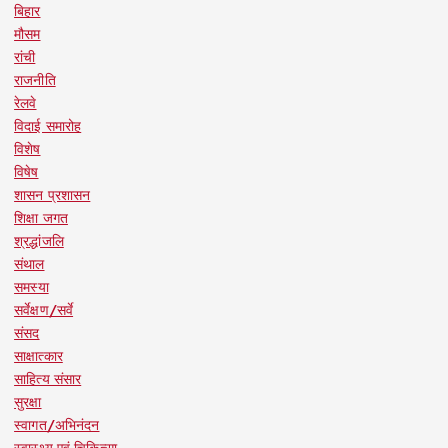
बिहार
मौसम
रांची
राजनीति
रेलवे
विदाई समारोह
विशेष
विषेष
शासन प्रशासन
शिक्षा जगत
श्रद्धांजलि
संथाल
समस्या
सर्वेक्षण/सर्वे
संसद
साक्षात्कार
साहित्य संसार
सुरक्षा
स्वागत/अभिनंदन
स्वास्थ्य एवं चिकित्सा