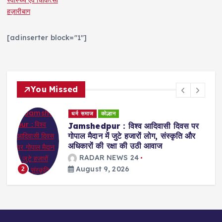
हज़ारीबाग
[adinserter block="1"]
You Missed
धर्म समाज
कोल्हान
समस्या
Jamshedpur : बागबेड़ा-कीताडीह में सफाई
व्यवस्था बहाल कराने की मांग, विधायक संजीव
सरदार ने जुस्को जीएम को दिए नियमित सफाई
के निर्देश
RADAR NEWS 24
August 9, 2026
3