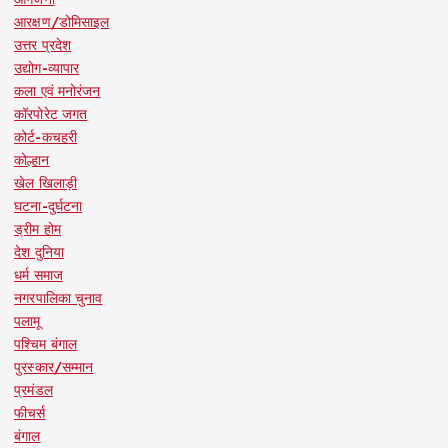
आरक्षण/डोमिसाइल
उत्तर प्रदेश
उद्योग-व्यापार
कला एवं मनोरंजन
कॉरपोरेट जगत
कोर्ट-कचहरी
कोल्हान
खेल खिलाड़ी
घटना-दुर्घटना
ड्रीम होम
देश दुनिया
धर्म समाज
नगरपालिका चुनाव
पलामू
पश्चिम बंगाल
पुरस्कार/सम्मान
प्रमंडल
फीचर्स
बंगाल