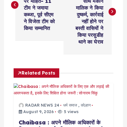
s
पर मोहित- 11
साथ मकान
टीम ने जमाया
मालिक ने किया
t
कब्जा, पूर्व सीएम
दुष्कर्म, कार्रवाई
ने विजेता टीम को
नहीं होने पर
n
किया सम्मानित
बस्ती वासियों ने
किया परसुडीह
a
थाने का घेराव
v
i
Related Posts
g
a
RADAR NEWS 24
धर्म समाज
,
कोल्हान
t
August 9, 2026
5 views
Chaibasa : अपने मौलिक अधिकारों के