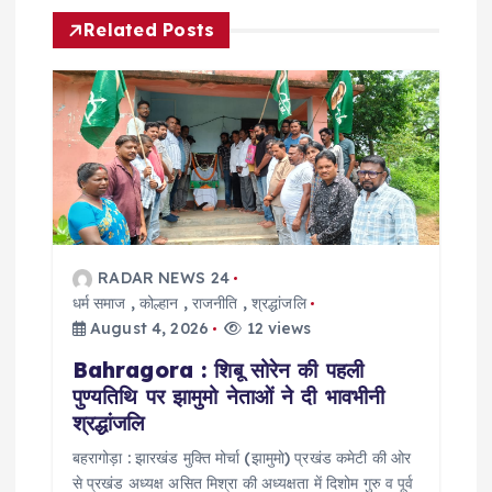
v
Related Posts
i
g
a
t
i
RADAR NEWS 24
धर्म समाज
,
कोल्हान
,
राजनीति
,
श्रद्धांजलि
o
August 4, 2026
12 views
n
Bahragora : शिबू सोरेन की पहली
पुण्यतिथि पर झामुमो नेताओं ने दी भावभीनी
श्रद्धांजलि
बहरागोड़ा : झारखंड मुक्ति मोर्चा (झामुमो) प्रखंड कमेटी की ओर
से प्रखंड अध्यक्ष असित मिश्रा की अध्यक्षता में दिशोम गुरु व पूर्व