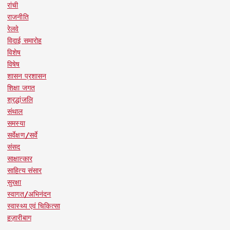
रांची
राजनीति
रेलवे
विदाई समारोह
विशेष
विषेष
शासन प्रशासन
शिक्षा जगत
श्रद्धांजलि
संथाल
समस्या
सर्वेक्षण/सर्वे
संसद
साक्षात्कार
साहित्य संसार
सुरक्षा
स्वागत/अभिनंदन
स्वास्थ्य एवं चिकित्सा
हज़ारीबाग