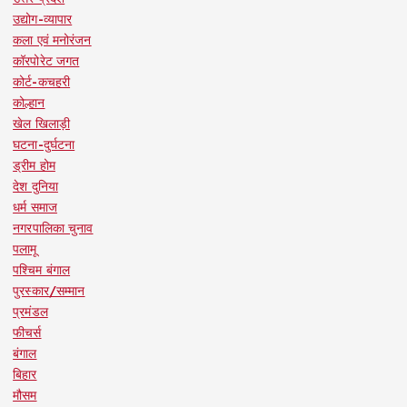
उद्योग-व्यापार
कला एवं मनोरंजन
कॉरपोरेट जगत
कोर्ट-कचहरी
कोल्हान
खेल खिलाड़ी
घटना-दुर्घटना
ड्रीम होम
देश दुनिया
धर्म समाज
नगरपालिका चुनाव
पलामू
पश्चिम बंगाल
पुरस्कार/सम्मान
प्रमंडल
फीचर्स
बंगाल
बिहार
मौसम