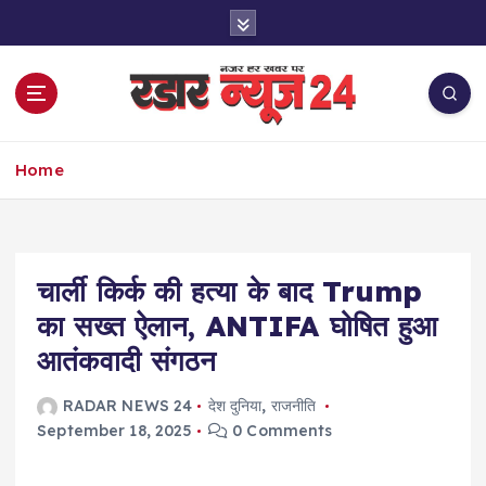
S
k
i
p
t
o
नज़र हर खबर पर
c
Home
o
n
t
e
चार्ली किर्क की हत्या के बाद Trump
n
t
का सख्त ऐलान, ANTIFA घोषित हुआ
आतंकवादी संगठन
RADAR NEWS 24
देश दुनिया
,
राजनीति
September 18, 2025
0 Comments