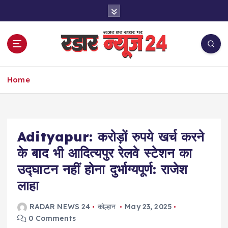
S
k
i
p
t
o
नज़र हर खबर पर
c
Home
o
n
t
e
Adityapur: करोड़ों रुपये खर्च करने
n
t
के बाद भी आदित्यपुर रेलवे स्टेशन का
उद्घाटन नहीं होना दुर्भाग्यपूर्ण: राजेश
लाहा
RADAR NEWS 24
कोल्हान
May 23, 2025
0 Comments