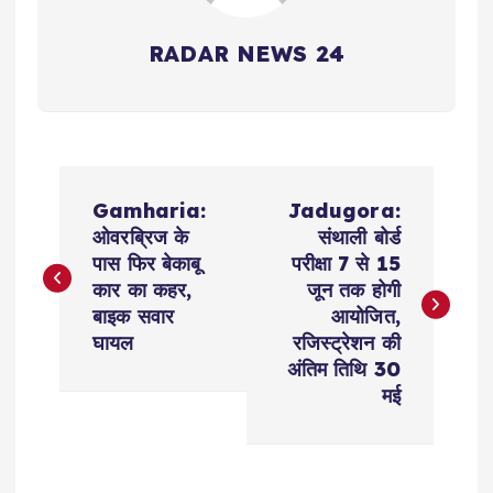
RADAR NEWS 24
P
Gamharia:
Jadugora:
o
ओवरब्रिज के
संथाली बोर्ड
पास फिर बेकाबू
परीक्षा 7 से 15
s
कार का कहर,
जून तक होगी
बाइक सवार
आयोजित,
t
घायल
रजिस्ट्रेशन की
अंतिम तिथि 30
n
मई
a