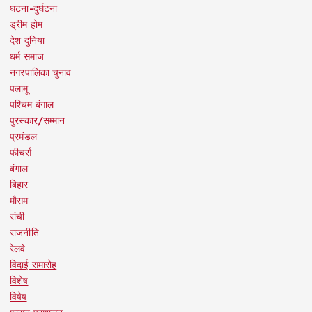
घटना-दुर्घटना
ड्रीम होम
देश दुनिया
धर्म समाज
नगरपालिका चुनाव
पलामू
पश्चिम बंगाल
पुरस्कार/सम्मान
प्रमंडल
फीचर्स
बंगाल
बिहार
मौसम
रांची
राजनीति
रेलवे
विदाई समारोह
विशेष
विषेष