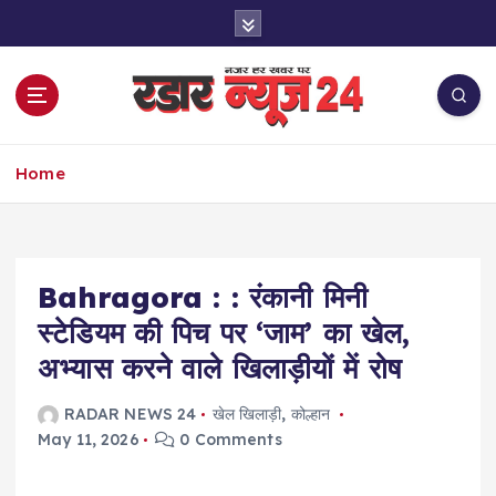
S
k
i
p
t
o
नज़र हर खबर पर
c
Home
o
n
t
e
Bahragora : : रंकानी मिनी
n
t
स्टेडियम की पिच पर ‘जाम’ का खेल,
अभ्यास करने वाले खिलाड़ीयों में रोष
RADAR NEWS 24
खेल खिलाड़ी
,
कोल्हान
May 11, 2026
0 Comments