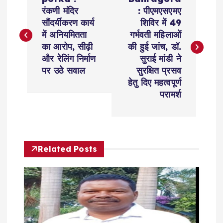
o
रंकणी मंदिर
: पीएमएसएमए
सौंदर्यीकरण कार्य
शिविर में 49
s
में अनियमितता
गर्भवती महिलाओं
का आरोप, सीढ़ी
की हुई जांच, डॉ.
t
और रेलिंग निर्माण
सुराई मांडी ने
पर उठे सवाल
सुरक्षित प्रसव
n
हेतु दिए महत्वपूर्ण
परामर्श
a
v
Related Posts
i
g
a