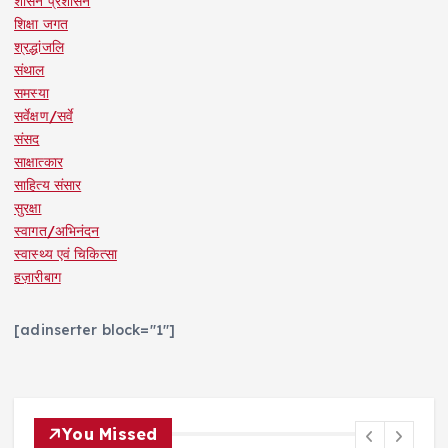
शासन प्रशासन
शिक्षा जगत
श्रद्धांजलि
संथाल
समस्या
सर्वेक्षण/सर्वे
संसद
साक्षात्कार
साहित्य संसार
सुरक्षा
स्वागत/अभिनंदन
स्वास्थ्य एवं चिकित्सा
हज़ारीबाग
[adinserter block="1"]
You Missed