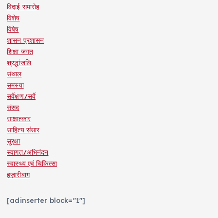
विदाई समारोह
विशेष
विषेष
शासन प्रशासन
शिक्षा जगत
श्रद्धांजलि
संथाल
समस्या
सर्वेक्षण/सर्वे
संसद
साक्षात्कार
साहित्य संसार
सुरक्षा
स्वागत/अभिनंदन
स्वास्थ्य एवं चिकित्सा
हज़ारीबाग
[adinserter block="1"]