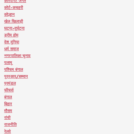
कॉरपोरेट जगत
कोर्ट-कचहरी
कोल्हान
खेल खिलाड़ी
घटना-दुर्घटना
ड्रीम होम
देश दुनिया
धर्म समाज
नगरपालिका चुनाव
पलामू
पश्चिम बंगाल
पुरस्कार/सम्मान
प्रमंडल
फीचर्स
बंगाल
बिहार
मौसम
रांची
राजनीति
रेलवे