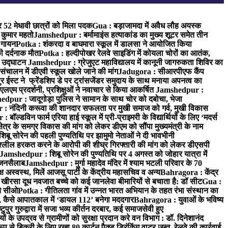
र 52 मेधावी छात्रों को मिला पदक
Gua : बड़ाजामदा में अवैध लौह अयस्क
 कुमार महतो
Jamshedpur : बर्मामाइंस हत्याकांड का मुख्य शूटर समेत तीन
क गायन
Potka : शंकरदा व बाघमारा स्कूल में डालसा ने आयोजित किया
ी दर्दनाक मौत
Potka : हल्दीपोखर रेलवे साइडिंग में कोयला चोरों का आतंक,
े उद्घाटन
Jamshedpur : ग्रेजुएट महाविद्यालय में कानूनी जागरुकता शिविर का
 संचालन में डीएवी स्कूल खोले जाने की मांग
Jadugora : सीआरपीएफ कैंप
स्ट ने फ्रेंडशिप डे पर ट्रांसजेंडर समुदाय के साथ मनाया अपनत्व का
एलएम प्रदर्शनी, प्रशिक्षुओं ने नवाचार से किया आकर्षित
Jamshedpur :
dpur : जादूगोड़ा पुलिस ने सामान के साथ चोर को दबोचा, भेजा
 नंदिनी करूवा की शानदार सफलता पर मुखी समाज को गर्व, मुखी विकास
ॉल्डविन फार्म एरिया हाई स्कूल में प्री-प्राइमरी के विद्यार्थियों के लिए ‘मदर्स
्र के समग्र विकास की मांग को लेकर डीएम को सौंपा मुख्यमंत्री के नाम
बू सोरेन की पहली पुण्यतिथि पर झामुमो नेताओं ने दी भावभीनी
अश्लील हरकत करने के आरोपी की शीघ्र गिरफ्तारी की मांग को लेकर डीएसपी
Jamshedpur : शिबू सोरेन की पुण्यतिथि पर 4 अगस्त को जोहार यात्रा में
ा जनसैलाब
Jamshedpur : मुर्गा महादेव मंदिर में श्याम भटली परिवार के 70
 अस्वस्थ, मिलें आजसू पार्टी के केंद्रीय महासचिव व अन्य
Bahragora : केंद्र
: खीरसा दूध नवजात बच्चे को कई जानलेवा बीमारियों से बचाता है: डॉ सीट
Gua :
चे सीओ
Potka : गीतिलता गांव में उन्नत भारत अभियान के तहत रंभा संस्थान का
 कैसे आपातकाल में ‘डायल 112’ बनेगा मददगार
Bahragora : युवाओं के भविष्य
ुपुर गुरुद्वारा में सजा भव्य कीर्तन दरबार, कई समाजसेवी हुए
के उपद्रव से ग्रामीणों को सुरक्षा प्रदान करे वन विभाग : डॉ. दिनेशानंद
 से बिक्री के लिए रखा 80 कार्टन पैक्ड ड्रिंकिंग वाटर जब्त, रेलवे की कार्रवाई