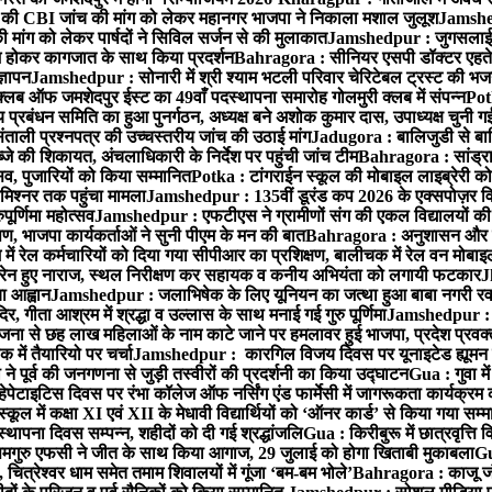
 CBI जांच की मांग को लेकर महानगर भाजपा ने निकाला मशाल जुलूश
Jamshedp
मांग को लेकर पार्षदों ने सिविल सर्जन से की मुलाकात
Jamshedpur : जुगसलाई में
श होकर कागजात के साथ किया प्रदर्शन
Bahragora : सीनियर एसपी डॉक्टर एहतेश
्ञापन
Jamshedpur : सोनारी में श्री श्याम भटली परिवार चेरिटेबल ट्रस्ट की भजन संध
्लब ऑफ जमशेदपुर ईस्ट का 49वाँ पदस्थापना समारोह गोलमुरी क्लब में संपन्न
Potk
 प्रबंधन समिति का हुआ पुनर्गठन, अध्यक्ष बने अशोक कुमार दास, उपाध्यक्ष चुनी गई
ताली प्रश्नपत्र की उच्चस्तरीय जांच की उठाई मांग
Jadugora : बालिजुडी से बा
े की शिकायत, अंचलाधिकारी के निर्देश पर पहुंची जांच टीम
Bahragora : सांड्र
्सव, पुजारियों को किया सम्मानित
Potka : टांगराईन स्कूल की मोबाइल लाइब्रेरी को
मिश्नर तक पहुंचा मामला
Jamshedpur : 135वीं डूरंड कप 2026 के एक्सपोज़र विजिट म
ूर्णिमा महोत्सव
Jamshedpur : एफटीएस ने ग्रामीणों संग की एकल विद्यालयों की गुण
पण, भाजपा कार्यकर्ताओं ने सुनी पीएम के मन की बात
Bahragora : अनुशासन और प्र
ें रेल कर्मचारियों को दिया गया सीपीआर का प्रशिक्षण, बालीचक में रेल वन मोबा
सोरेन हुए नाराज, स्थल निरीक्षण कर सहायक व कनीय अभियंता को लगायी फटकार
J
ा आह्वान
Jamshedpur : जलाभिषेक के लिए यूनियन का जत्था हुआ बाबा नगरी रव
र, गीता आश्रम में श्रद्धा व उल्लास के साथ मनाई गई गुरु पूर्णिमा
Jamshedpur : बा
ना से छह लाख महिलाओं के नाम काटे जाने पर हमलावर हुई भाजपा, प्रदेश प्रवक्त
में तैयारियो पर चर्चा
Jamshedpur : कारगिल विजय दिवस पर यूनाइटेड ह्यूमन रा
पूर्व की जनगणना से जुड़ी तस्वीरों की प्रदर्शनी का किया उद्घाटन
Gua : गुवा म
हेपेटाइटिस दिवस पर रंभा कॉलेज ऑफ नर्सिंग एंड फार्मेसी में जागरूकता कार्यक्
ूल में कक्षा XI एवं XII के मेधावी विद्यार्थियों को ‘ऑनर कार्ड’ से किया गया सम्
्थापना दिवस सम्पन्न, शहीदों को दी गई श्रद्धांजलि
Gua : किरीबुरू में छात्रवृत्ति
समगुरु एफसी ने जीत के साथ किया आगाज, 29 जुलाई को होगा खिताबी मुकाबला
Gu
त्रेश्वर धाम समेत तमाम शिवालयों में गूंजा ‘बम-बम भोले’
Bahragora : काजू जंगल