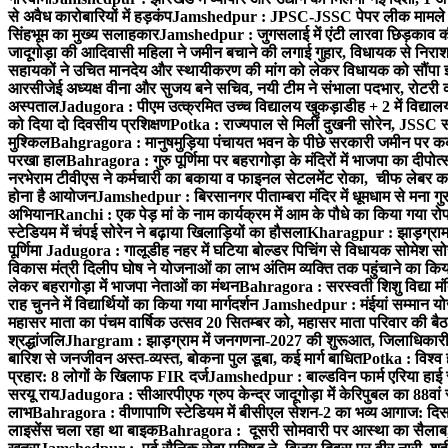
से अवैध कारोबारियों में हड़कंप
Jamshedpur : JPSC-JSSC पेपर लीक मामले की
सिंहभूम का मुख्य सलाहकार
Jamshedpur : जुगसलाई में एंटी लारवा छिड़काव की 
जादूगोड़ा की आदिवासी महिला ने जमीन बचाने की लगाई गुहार, विधायक से निरा
सहायकों ने उचित मानदेय और स्थायीकरण की मांग को लेकर विधायक को सौंपा ज
आरसीजेई अध्यक्ष वीना और सुजय बने सचिव, नयी टीम ने संभाला पदभार, रोटरी क
अस्पताल
Jadugora : पीएम उत्क्रमित उच्च विद्यालय खुकड़ाडीह + 2 में विद्यालय
को दिया दो दिवसीय प्रशिक्षण
Potka : राज्यपाल से मिलीं दुखनी सोरेन, JSSC सं
मुश्किल
Bahgragora : मानुषमुड़िया पंचायत भवन के पीछे सरकारी जमीन पर कब्ज
परखा हाल
Bahragora : गुरु पूर्णिमा पर बहरागोड़ा के मंदिरों में भाजपा का दीपोत
नरभेराम टीवीएस ने कर्मचारी का बकाया व फाइनल सेटलमेंट रोका, चीफ लेबर क
होना है आयोजन
Jamshedpur : बिरसानगर पीताम्बरा मंदिर में धूमधाम से मना गुरुप
अभियान
Ranchi : एक पेड़ मां के नाम कार्यक्रम में आम के पौधे का किया गया रो
स्टेडियम में चंपई सोरेन ने बढ़ाया खिलाड़ियों का हौसला
Kharagpur : झाड़ग्राम म
पूर्णिमा
Jadugora : गालूडीह नहर में घटिया बोल्डर पिचिंग से विधायक सोमेश 
विकास मंत्री दिलीप घोष ने योजनाओं का लाभ अंतिम व्यक्ति तक पहुंचाने का किय
लेकर बहरागोड़ा में भाजपा नेताओं का मंथन
Bahragora : सरस्वती शिशु विद्या मंदि
राह चुनने में विद्यार्थियों का किया गया मार्गदर्शन
Jamshedpur : मंईयां सम्मान योज
महासर माता का पंचम वार्षिक उत्सव 20 सितम्बर को, महासर माता परिवार की बैठक 
श्रद्धांजलि
Jhargram : झाड़ग्राम में जनगणना-2027 की शुरूआत, जिलाधिकारी ने 
बारिश से जनजीवन अस्त-व्यस्त, बोकना पुल डूबा, कई मार्ग बाधित
Potka : विश्व 
प्रहार: 8 लोगों के खिलाफ FIR दर्ज
Jamshedpur : बाल्डविन फार्म एरिया हाई स्क
सरयू राय
Jadugora : सीआरपीएफ ग्रुप केन्द्र जादूगोड़ा में केरिपुबल का 88वां स
लाभ
Bahragora : वीणापाणि स्टेडियम में बीसीएल सेशन-2 का भव्य आगाज: दि
लाइसेंस चला रहा था बाइक
Bahragora : दूसरी सोमवारी पर आस्था का सैलाब, चि