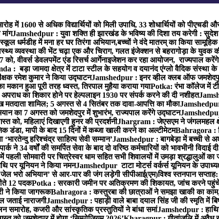
ारोह में 1600 से अधिक विद्यार्थियों को मिली उपाधि, 33 शोधार्थियों को पीएचडी औ
मांग
Jamshedpur : युवा शक्ति ही झारखंड के भविष्य की दिशा तय करेगी : सुदेश
्कूल धर्मडीह में मना हर घर तिरंगा अभियान,बच्चों ने वंदे मातरम् का किया सामूहि
थ्य व्यवस्था की भेंट चढ़ा एक और चिराग, गलत इंजेक्शन से बहरागोड़ा के युवक क
ो, वीवर्स डेवलपमेंट एंड रिसर्च आर्गेनाइजेशन कर रहा आयोजन, राज्यपाल करेंग
 : बड़ा जामदा क्षेत्र में टाटा स्टील के सहयोग व दयानंद एंग्लो वैदिक संस्था के
िरीक्षक रमेश कुमार ने किया उद्घाटन
Jamshedpur : इनर व्हील क्लब ऑफ जमशेदपुर ई
ा मकान हुआ पूरी तरह ध्वस्त, तिरपाल मुहैया कराया गया
Potka: रंभा कॉलेज में टी
अपराध का शिकार होने पर हेल्पलाइन 1930 पर संपर्क करने की दी नशीहत
Jamshe
लाख मतदाता शामिल; 5 अगस्त से 4 सितंबर तक दावा-आपत्ति का मौका
Jamshedpur :
ान का 7 अगस्त को जमशेदपुर में शुभारंभ, राज्यपाल करेंगे उद्घाटन
Jamshedpur : ब
्त को, महिलाएं दिखाएगी हुनर की प्रदर्शनी
Jhargram : जेएसएम ने जंगलमहल क्षेत
 डंडा, मापी के बाद 15 दिनों में कब्जा खाली करने का अल्टीमेटम
Bahragora : शि
ारतेन्दु हरिश्चंद्र साहित्य सेवी सम्मान’
Jamshedpur : बागबेड़ा में बच्ची से 
ने 34 वर्षों की समर्पित सेवा के बाद दो वरिष्ठ कर्मचारियों को भावभीनी विदाई दी
ं पहली सोमवारी पर चित्रेस्वर धाम सहित सभी शिवालयों में उमड़ा श्रद्धालुओं क
थि पर यूनियन ने किया नमन
Jamshedpur टाटा मोटर्स वर्कर्स यूनियन के उपाध्यक्ष
‘जेल भरो अभियान’ से आर-पार की जंग लड़ेगी सीपीआई(एम)
विश्व स्तनपान सप्ताह
 जीते 12 पदक
Potka : सरकारी जमीन पर अतिक्रमण की शिकायत, जांच करने पहुं
ारी ने किया जागरूक
Bahragora : कस्तुरबा की छात्राओं ने समझा खाकी का काम,
काल जताई नाराजगी
Jamshedpur : पहाड़ी वाले बाबा दयाल सिंह जी की स्मृति में बिष्ट
समारोह, कजरी और सांस्कृतिक प्रस्तुतियों ने बांधा समां
Jamshedpur : हाथियों 
स्त को जमशेदपुर में होगा ‘सिम्पोजियम 2026’
Kharagpur : गीतांजलि में अवैध रूप