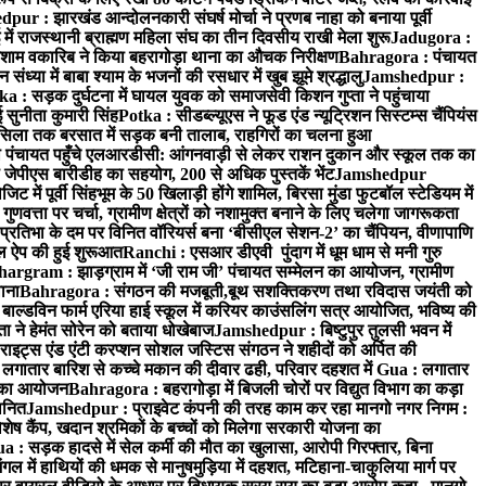
ur : झारखंड आन्दोलनकारी संघर्ष मोर्चा ने प्रणब नाहा को बनाया पूर्वी
 राजस्थानी ब्राह्मण महिला संघ का तीन दिवसीय राखी मेला शुरू
Jadugora :
ाम वकारिब ने किया बहरागोड़ा थाना का औचक निरीक्षण
Bahragora : पंचायत
्या में बाबा श्याम के भजनों की रसधार में खुब झूमे श्रद्धालु
Jamshedpur :
a : सड़क दुर्घटना में घायल युवक को समाजसेवी किशन गुप्ता ने पहुंचाया
 सुनीता कुमारी सिंह
Potka : सीडब्ल्यूएस ने फूड एंड न्यूट्रिशन सिस्टम्स चैंपियंस
सिला तक बरसात में सड़क बनी तालाब, राहगिरों का चलना हुआ
ा पंचायत पहुँचे एलआरडीसी: आंगनवाड़ी से लेकर राशन दुकान और स्कूल तक का
 जेपीएस बारीडीह का सहयोग, 200 से अधिक पुस्तकें भेंट
Jamshedpur
ें पूर्वी सिंहभूम के 50 खिलाड़ी होंगे शामिल, बिरसा मुंडा फुटबॉल स्टेडियम में
वत्ता पर चर्चा, ग्रामीण क्षेत्रों को नशामुक्त बनाने के लिए चलेगा जागरूकता
तिभा के दम पर विनित वॉरियर्स बना ‘बीसीएल सेशन-2’ का चैंपियन, वीणापाणि
इल ऐप की हुई शुरूआत
Ranchi : एसआर डीएवी पुंदाग में धूम धाम से मनी गुरु
hargram : झाड़ग्राम में ‘जी राम जी’ पंचायत सम्मेलन का आयोजन, ग्रामीण
ाना
Bahragora : संगठन की मजबूती,बूथ सशक्तिकरण तथा रविदास जयंती को
ल्डविन फार्म एरिया हाई स्कूल में करियर काउंसलिंग सत्र आयोजित, भविष्य की
ा ने हेमंत सोरेन को बताया धोखेबाज
Jamshedpur : बिष्टुपुर तुलसी भवन में
इट्स एंड एंटी करप्शन सोशल जस्टिस संगठन ने शहीदों को अर्पित की
ें लगातार बारिश से कच्चे मकान की दीवार ढही, परिवार दहशत में
Gua : लगातार
रम का आयोजन
Bahragora : बहरागोड़ा में बिजली चोरों पर विद्युत विभाग का कड़ा
मानित
Jamshedpur : प्राइवेट कंपनी की तरह काम कर रहा मानगो नगर निगम :
 विशेष कैंप, खदान श्रमिकों के बच्चों को मिलेगा सरकारी योजना का
a : सड़क हादसे में सेल कर्मी की मौत का खुलासा, आरोपी गिरफ्तार, बिना
 में हाथियों की धमक से मानुषमुड़िया में दहशत, मटिहाना-चाकुलिया मार्ग पर