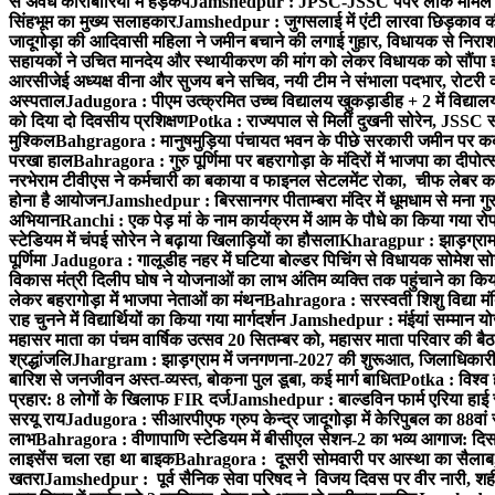
से अवैध कारोबारियों में हड़कंप
Jamshedpur : JPSC-JSSC पेपर लीक मामले की
सिंहभूम का मुख्य सलाहकार
Jamshedpur : जुगसलाई में एंटी लारवा छिड़काव की 
जादूगोड़ा की आदिवासी महिला ने जमीन बचाने की लगाई गुहार, विधायक से निरा
सहायकों ने उचित मानदेय और स्थायीकरण की मांग को लेकर विधायक को सौंपा ज
आरसीजेई अध्यक्ष वीना और सुजय बने सचिव, नयी टीम ने संभाला पदभार, रोटरी क
अस्पताल
Jadugora : पीएम उत्क्रमित उच्च विद्यालय खुकड़ाडीह + 2 में विद्यालय
को दिया दो दिवसीय प्रशिक्षण
Potka : राज्यपाल से मिलीं दुखनी सोरेन, JSSC सं
मुश्किल
Bahgragora : मानुषमुड़िया पंचायत भवन के पीछे सरकारी जमीन पर कब्ज
परखा हाल
Bahragora : गुरु पूर्णिमा पर बहरागोड़ा के मंदिरों में भाजपा का दीपोत
नरभेराम टीवीएस ने कर्मचारी का बकाया व फाइनल सेटलमेंट रोका, चीफ लेबर क
होना है आयोजन
Jamshedpur : बिरसानगर पीताम्बरा मंदिर में धूमधाम से मना गुरुप
अभियान
Ranchi : एक पेड़ मां के नाम कार्यक्रम में आम के पौधे का किया गया रो
स्टेडियम में चंपई सोरेन ने बढ़ाया खिलाड़ियों का हौसला
Kharagpur : झाड़ग्राम म
पूर्णिमा
Jadugora : गालूडीह नहर में घटिया बोल्डर पिचिंग से विधायक सोमेश 
विकास मंत्री दिलीप घोष ने योजनाओं का लाभ अंतिम व्यक्ति तक पहुंचाने का किय
लेकर बहरागोड़ा में भाजपा नेताओं का मंथन
Bahragora : सरस्वती शिशु विद्या मंदि
राह चुनने में विद्यार्थियों का किया गया मार्गदर्शन
Jamshedpur : मंईयां सम्मान योज
महासर माता का पंचम वार्षिक उत्सव 20 सितम्बर को, महासर माता परिवार की बैठक 
श्रद्धांजलि
Jhargram : झाड़ग्राम में जनगणना-2027 की शुरूआत, जिलाधिकारी ने 
बारिश से जनजीवन अस्त-व्यस्त, बोकना पुल डूबा, कई मार्ग बाधित
Potka : विश्व 
प्रहार: 8 लोगों के खिलाफ FIR दर्ज
Jamshedpur : बाल्डविन फार्म एरिया हाई स्क
सरयू राय
Jadugora : सीआरपीएफ ग्रुप केन्द्र जादूगोड़ा में केरिपुबल का 88वां स
लाभ
Bahragora : वीणापाणि स्टेडियम में बीसीएल सेशन-2 का भव्य आगाज: दि
लाइसेंस चला रहा था बाइक
Bahragora : दूसरी सोमवारी पर आस्था का सैलाब, चि
खतरा
Jamshedpur : पूर्व सैनिक सेवा परिषद ने विजय दिवस पर वीर नारी, शहीद