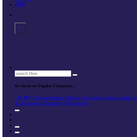
लॉगिन
Search
for:
Or check our Popular Categories...
: डॉ. शर्मा
' mega exhibition
'Basics of Nanotechnology and its A
'Expression of Thoughts'
'Fake degree'