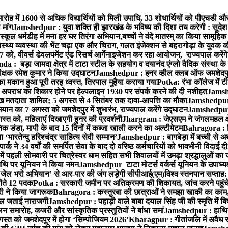
ारोह में 1600 से अधिक विद्यार्थियों को मिली उपाधि, 33 शोधार्थियों को पीएचडी औ
मांग
Jamshedpur : युवा शक्ति ही झारखंड के भविष्य की दिशा तय करेगी : सुदेश
्कूल धर्मडीह में मना हर घर तिरंगा अभियान,बच्चों ने वंदे मातरम् का किया सामूहि
थ्य व्यवस्था की भेंट चढ़ा एक और चिराग, गलत इंजेक्शन से बहरागोड़ा के युवक क
ो, वीवर्स डेवलपमेंट एंड रिसर्च आर्गेनाइजेशन कर रहा आयोजन, राज्यपाल करेंग
 : बड़ा जामदा क्षेत्र में टाटा स्टील के सहयोग व दयानंद एंग्लो वैदिक संस्था के
िरीक्षक रमेश कुमार ने किया उद्घाटन
Jamshedpur : इनर व्हील क्लब ऑफ जमशेदपुर ई
ा मकान हुआ पूरी तरह ध्वस्त, तिरपाल मुहैया कराया गया
Potka: रंभा कॉलेज में टी
अपराध का शिकार होने पर हेल्पलाइन 1930 पर संपर्क करने की दी नशीहत
Jamshe
लाख मतदाता शामिल; 5 अगस्त से 4 सितंबर तक दावा-आपत्ति का मौका
Jamshedpur :
ान का 7 अगस्त को जमशेदपुर में शुभारंभ, राज्यपाल करेंगे उद्घाटन
Jamshedpur : ब
्त को, महिलाएं दिखाएगी हुनर की प्रदर्शनी
Jhargram : जेएसएम ने जंगलमहल क्षेत
 डंडा, मापी के बाद 15 दिनों में कब्जा खाली करने का अल्टीमेटम
Bahragora : शि
ारतेन्दु हरिश्चंद्र साहित्य सेवी सम्मान’
Jamshedpur : बागबेड़ा में बच्ची से 
ने 34 वर्षों की समर्पित सेवा के बाद दो वरिष्ठ कर्मचारियों को भावभीनी विदाई दी
ं पहली सोमवारी पर चित्रेस्वर धाम सहित सभी शिवालयों में उमड़ा श्रद्धालुओं क
थि पर यूनियन ने किया नमन
Jamshedpur टाटा मोटर्स वर्कर्स यूनियन के उपाध्यक्ष
‘जेल भरो अभियान’ से आर-पार की जंग लड़ेगी सीपीआई(एम)
विश्व स्तनपान सप्ताह
 जीते 12 पदक
Potka : सरकारी जमीन पर अतिक्रमण की शिकायत, जांच करने पहुं
ारी ने किया जागरूक
Bahragora : कस्तुरबा की छात्राओं ने समझा खाकी का काम,
काल जताई नाराजगी
Jamshedpur : पहाड़ी वाले बाबा दयाल सिंह जी की स्मृति में बिष्ट
समारोह, कजरी और सांस्कृतिक प्रस्तुतियों ने बांधा समां
Jamshedpur : हाथियों 
स्त को जमशेदपुर में होगा ‘सिम्पोजियम 2026’
Kharagpur : गीतांजलि में अवैध रूप