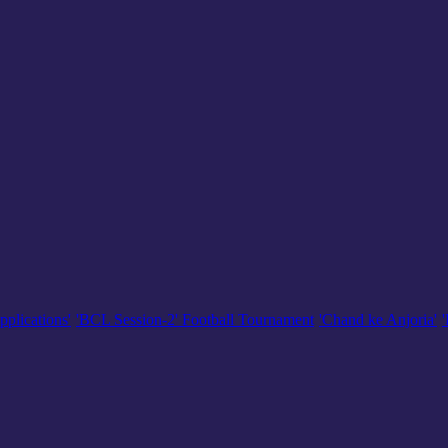
pplications'
'BCL Session-2' Football Tournament
'Chand ke Anjoria'