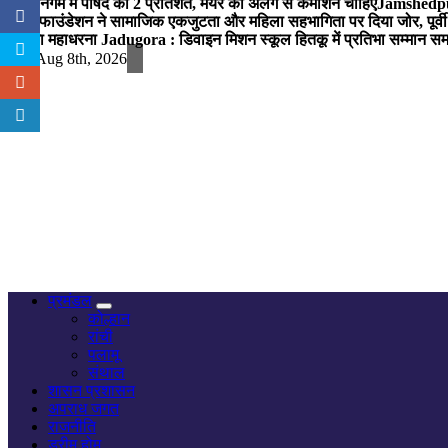
नगर निगम में पार्षद को 2 प्रतिशत, मेयर को अलग से कमीशन चाहिए
Jamshedpur 
विप्र फाउंडेशन ने सामाजिक एकजुटता और महिला सहभागिता पर दिया जोर, पूर्वी 
में होगा महाधरना
Jadugora : डिवाइन मिशन स्कूल हितकू में प्रतिभा सम्मान स
Sat. Aug 8th, 2026
नज़र हर खबर पर
प्रमंडल
कोल्हान
रांची
पलामू
संथाल
शासन प्रशासन
अपराध जगत
राजनीति
ड्रीम होम