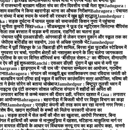
ur : झारखंड आन्दोलनकारी संघर्ष मोर्चा ने प्रणब नाहा को बनाया पूर्वी
 राजस्थानी ब्राह्मण महिला संघ का तीन दिवसीय राखी मेला शुरू
Jadugora :
ाम वकारिब ने किया बहरागोड़ा थाना का औचक निरीक्षण
Bahragora : पंचायत
्या में बाबा श्याम के भजनों की रसधार में खुब झूमे श्रद्धालु
Jamshedpur :
a : सड़क दुर्घटना में घायल युवक को समाजसेवी किशन गुप्ता ने पहुंचाया
 सुनीता कुमारी सिंह
Potka : सीडब्ल्यूएस ने फूड एंड न्यूट्रिशन सिस्टम्स चैंपियंस
सिला तक बरसात में सड़क बनी तालाब, राहगिरों का चलना हुआ
ा पंचायत पहुँचे एलआरडीसी: आंगनवाड़ी से लेकर राशन दुकान और स्कूल तक का
 जेपीएस बारीडीह का सहयोग, 200 से अधिक पुस्तकें भेंट
Jamshedpur
ें पूर्वी सिंहभूम के 50 खिलाड़ी होंगे शामिल, बिरसा मुंडा फुटबॉल स्टेडियम में
वत्ता पर चर्चा, ग्रामीण क्षेत्रों को नशामुक्त बनाने के लिए चलेगा जागरूकता
तिभा के दम पर विनित वॉरियर्स बना ‘बीसीएल सेशन-2’ का चैंपियन, वीणापाणि
इल ऐप की हुई शुरूआत
Ranchi : एसआर डीएवी पुंदाग में धूम धाम से मनी गुरु
hargram : झाड़ग्राम में ‘जी राम जी’ पंचायत सम्मेलन का आयोजन, ग्रामीण
ाना
Bahragora : संगठन की मजबूती,बूथ सशक्तिकरण तथा रविदास जयंती को
ल्डविन फार्म एरिया हाई स्कूल में करियर काउंसलिंग सत्र आयोजित, भविष्य की
ा ने हेमंत सोरेन को बताया धोखेबाज
Jamshedpur : बिष्टुपुर तुलसी भवन में
इट्स एंड एंटी करप्शन सोशल जस्टिस संगठन ने शहीदों को अर्पित की
ें लगातार बारिश से कच्चे मकान की दीवार ढही, परिवार दहशत में
Gua : लगातार
रम का आयोजन
Bahragora : बहरागोड़ा में बिजली चोरों पर विद्युत विभाग का कड़ा
मानित
Jamshedpur : प्राइवेट कंपनी की तरह काम कर रहा मानगो नगर निगम :
 विशेष कैंप, खदान श्रमिकों के बच्चों को मिलेगा सरकारी योजना का
a : सड़क हादसे में सेल कर्मी की मौत का खुलासा, आरोपी गिरफ्तार, बिना
 में हाथियों की धमक से मानुषमुड़िया में दहशत, मटिहाना-चाकुलिया मार्ग पर
 वायरल वीडियो के आधार पर विधायक सरयू राय का बड़ा आरोप कहा, मानगो