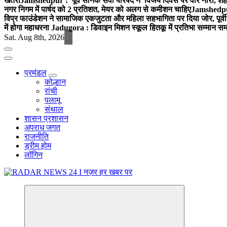
खतरा
Jamshedpur : पूर्व सैनिक सेवा परिषद ने विजय दिवस पर वीर नारी, शहीद
नगर निगम में पार्षद को 2 प्रतिशत, मेयर को अलग से कमीशन चाहिए
Jamshedpur 
विप्र फाउंडेशन ने सामाजिक एकजुटता और महिला सहभागिता पर दिया जोर, पूर्वी 
में होगा महाधरना
Jadugora : डिवाइन मिशन स्कूल हितकू में प्रतिभा सम्मान स
Sat. Aug 8th, 2026
प्रमंडल
कोल्हान
रांची
पलामू
संथाल
शासन प्रशासन
अपराध जगत
राजनीति
ड्रीम होम
लॉगिन
नज़र हर खबर पर