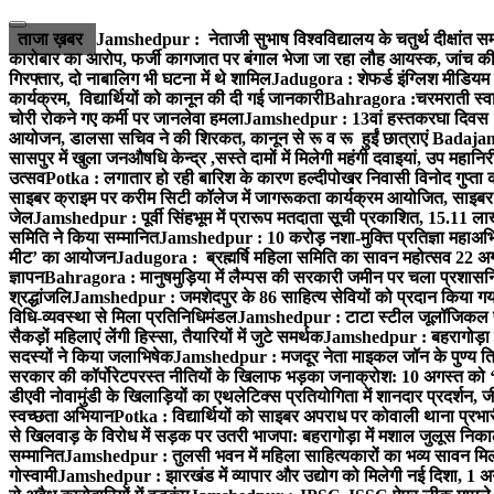
Skip
to
ताजा ख़बर
Jamshedpur : नेताजी सुभाष विश्वविद्यालय के चतुर्थ दीक्षांत सम
content
कारोबार का आरोप, फर्जी कागजात पर बंगाल भेजा जा रहा लौह आयस्क, जांच की 
गिरफ्तार, दो नाबालिग भी घटना में थे शामिल
Jadugora : शेफर्ड इंग्लिश मीडियम स
कार्यक्रम, विद्यार्थियों को कानून की दी गई जानकारी
Bahragora :चरमराती स्वास्
चोरी रोकने गए कर्मी पर जानलेवा हमला
Jamshedpur : 13वां हस्तकरघा दिवस 7 क
आयोजन, डालसा सचिव ने की शिरकत, कानून से रू व रू हुईं छात्राएं
Badajamda
सासपुर में खुला जनऔषधि केन्द्र ,सस्ते दामों में मिलेगी महंगी दवाइयां, उप महान
उत्सव
Potka : लगातार हो रही बारिश के कारण हल्दीपोखर निवासी विनोद गुप्ता क
साइबर क्राइम पर करीम सिटी कॉलेज में जागरूकता कार्यक्रम आयोजित, साइबर 
जेल
Jamshedpur : पूर्वी सिंहभूम में प्रारूप मतदाता सूची प्रकाशित, 15.11 
समिति ने किया सम्मानित
Jamshedpur : 10 करोड़ नशा-मुक्ति प्रतिज्ञा महाअभिय
मीट’ का आयोजन
Jadugora : ब्रह्मर्षि महिला समिति का सावन महोत्सव 22 अगस
ज्ञापन
Bahragora : मानुषमुड़िया में लैम्पस की सरकारी जमीन पर चला प्रशासनिक
श्रद्धांजलि
Jamshedpur : जमशेदपुर के 86 साहित्य सेवियों को प्रदान किया गया ‘भ
विधि-व्यवस्था से मिला प्रतिनिधिमंडल
Jamshedpur : टाटा स्टील जूलॉजिकल पार्क 
सैकड़ों महिलाएं लेंगी हिस्सा, तैयारियों में जुटे समर्थक
Jamshedpur : बहरागोड़ा मे
सदस्यों ने किया जलाभिषेक
Jamshedpur : मजदूर नेता माइकल जॉन के पुण्य ति
सरकार की कॉर्पोरेटपरस्त नीतियों के खिलाफ भड़का जनाक्रोश: 10 अगस्त को 
डीएवी नोवामुंडी के खिलाड़ियों का एथलेटिक्स प्रतियोगिता में शानदार प्रदर्शन,
स्वच्छता अभियान
Potka : विद्यार्थियों को साइबर अपराध पर कोवाली थाना प्रभ
से खिलवाड़ के विरोध में सड़क पर उतरी भाजपा: बहरागोड़ा में मशाल जुलूस नि
सम्मानित
Jamshedpur : तुलसी भवन में महिला साहित्यकारों का भव्य सावन मिलन 
गोस्वामी
Jamshedpur : झारखंड में व्यापार और उद्योग को मिलेगी नई दिशा, 1 अग