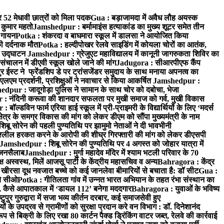
र 52 मेधावी छात्रों को मिला पदक
Gua : बड़ाजामदा में अवैध लौह अयस्क
 कुमार महतो
Jamshedpur : बर्मामाइंस हत्याकांड का मुख्य शूटर समेत तीन
क गायन
Potka : शंकरदा व बाघमारा स्कूल में डालसा ने आयोजित किया
ी दर्दनाक मौत
Potka : हल्दीपोखर रेलवे साइडिंग में कोयला चोरों का आतंक,
े उद्घाटन
Jamshedpur : ग्रेजुएट महाविद्यालय में कानूनी जागरुकता शिविर का
 संचालन में डीएवी स्कूल खोले जाने की मांग
Jadugora : सीआरपीएफ कैंप
स्ट ने फ्रेंडशिप डे पर ट्रांसजेंडर समुदाय के साथ मनाया अपनत्व का
एलएम प्रदर्शनी, प्रशिक्षुओं ने नवाचार से किया आकर्षित
Jamshedpur :
dpur : जादूगोड़ा पुलिस ने सामान के साथ चोर को दबोचा, भेजा
 नंदिनी करूवा की शानदार सफलता पर मुखी समाज को गर्व, मुखी विकास
ॉल्डविन फार्म एरिया हाई स्कूल में प्री-प्राइमरी के विद्यार्थियों के लिए ‘मदर्स
्र के समग्र विकास की मांग को लेकर डीएम को सौंपा मुख्यमंत्री के नाम
बू सोरेन की पहली पुण्यतिथि पर झामुमो नेताओं ने दी भावभीनी
अश्लील हरकत करने के आरोपी की शीघ्र गिरफ्तारी की मांग को लेकर डीएसपी
Jamshedpur : शिबू सोरेन की पुण्यतिथि पर 4 अगस्त को जोहार यात्रा में
ा जनसैलाब
Jamshedpur : मुर्गा महादेव मंदिर में श्याम भटली परिवार के 70
 अस्वस्थ, मिलें आजसू पार्टी के केंद्रीय महासचिव व अन्य
Bahragora : केंद्र
: खीरसा दूध नवजात बच्चे को कई जानलेवा बीमारियों से बचाता है: डॉ सीट
Gua :
चे सीओ
Potka : गीतिलता गांव में उन्नत भारत अभियान के तहत रंभा संस्थान का
 कैसे आपातकाल में ‘डायल 112’ बनेगा मददगार
Bahragora : युवाओं के भविष्य
ुपुर गुरुद्वारा में सजा भव्य कीर्तन दरबार, कई समाजसेवी हुए
के उपद्रव से ग्रामीणों को सुरक्षा प्रदान करे वन विभाग : डॉ. दिनेशानंद
 से बिक्री के लिए रखा 80 कार्टन पैक्ड ड्रिंकिंग वाटर जब्त, रेलवे की कार्रवाई