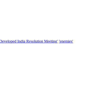
'Developed India Resolution Meeting'
'enemies'