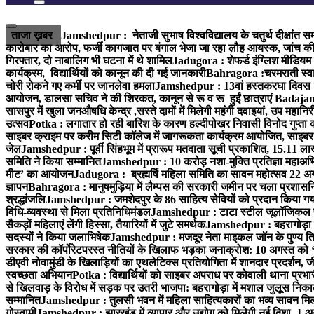
ताजा ख़बर
Jamshedpur : नेताजी सुभाष विश्वविद्यालय के चतुर्थ दीक्षांत सम
कारोबार का आरोप, फर्जी कागजात पर बंगाल भेजा जा रहा लौह आयस्क, जांच की 
गिरफ्तार, दो नाबालिग भी घटना में थे शामिल
Jadugora : शेफर्ड इंग्लिश मीडियम स
कार्यक्रम, विद्यार्थियों को कानून की दी गई जानकारी
Bahragora :चरमराती स्वास्
चोरी रोकने गए कर्मी पर जानलेवा हमला
Jamshedpur : 13वां हस्तकरघा दिवस 7 क
आयोजन, डालसा सचिव ने की शिरकत, कानून से रू व रू हुईं छात्राएं
Badajamda
सासपुर में खुला जनऔषधि केन्द्र ,सस्ते दामों में मिलेगी महंगी दवाइयां, उप महान
उत्सव
Potka : लगातार हो रही बारिश के कारण हल्दीपोखर निवासी विनोद गुप्ता क
साइबर क्राइम पर करीम सिटी कॉलेज में जागरूकता कार्यक्रम आयोजित, साइबर 
जेल
Jamshedpur : पूर्वी सिंहभूम में प्रारूप मतदाता सूची प्रकाशित, 15.11 
समिति ने किया सम्मानित
Jamshedpur : 10 करोड़ नशा-मुक्ति प्रतिज्ञा महाअभिय
मीट’ का आयोजन
Jadugora : ब्रह्मर्षि महिला समिति का सावन महोत्सव 22 अगस
ज्ञापन
Bahragora : मानुषमुड़िया में लैम्पस की सरकारी जमीन पर चला प्रशासनिक
श्रद्धांजलि
Jamshedpur : जमशेदपुर के 86 साहित्य सेवियों को प्रदान किया गया ‘भ
विधि-व्यवस्था से मिला प्रतिनिधिमंडल
Jamshedpur : टाटा स्टील जूलॉजिकल पार्क 
सैकड़ों महिलाएं लेंगी हिस्सा, तैयारियों में जुटे समर्थक
Jamshedpur : बहरागोड़ा मे
सदस्यों ने किया जलाभिषेक
Jamshedpur : मजदूर नेता माइकल जॉन के पुण्य ति
सरकार की कॉर्पोरेटपरस्त नीतियों के खिलाफ भड़का जनाक्रोश: 10 अगस्त को 
डीएवी नोवामुंडी के खिलाड़ियों का एथलेटिक्स प्रतियोगिता में शानदार प्रदर्शन,
स्वच्छता अभियान
Potka : विद्यार्थियों को साइबर अपराध पर कोवाली थाना प्रभ
से खिलवाड़ के विरोध में सड़क पर उतरी भाजपा: बहरागोड़ा में मशाल जुलूस नि
सम्मानित
Jamshedpur : तुलसी भवन में महिला साहित्यकारों का भव्य सावन मिलन 
गोस्वामी
Jamshedpur : झारखंड में व्यापार और उद्योग को मिलेगी नई दिशा, 1 अग