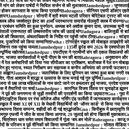
 CBI जांच की मांग को लेकर महानगर भाजपा ने निकाला मशाल जुलूश
Jamshedp
मांग को लेकर पार्षदों ने सिविल सर्जन से की मुलाकात
Jamshedpur : जुगसलाई में
श होकर कागजात के साथ किया प्रदर्शन
Bahragora : सीनियर एसपी डॉक्टर एहतेश
्ञापन
Jamshedpur : सोनारी में श्री श्याम भटली परिवार चेरिटेबल ट्रस्ट की भजन संध
्लब ऑफ जमशेदपुर ईस्ट का 49वाँ पदस्थापना समारोह गोलमुरी क्लब में संपन्न
Potk
 प्रबंधन समिति का हुआ पुनर्गठन, अध्यक्ष बने अशोक कुमार दास, उपाध्यक्ष चुनी गई
ताली प्रश्नपत्र की उच्चस्तरीय जांच की उठाई मांग
Jadugora : बालिजुडी से बा
े की शिकायत, अंचलाधिकारी के निर्देश पर पहुंची जांच टीम
Bahragora : सांड्र
्सव, पुजारियों को किया सम्मानित
Potka : टांगराईन स्कूल की मोबाइल लाइब्रेरी को
मिश्नर तक पहुंचा मामला
Jamshedpur : 135वीं डूरंड कप 2026 के एक्सपोज़र विजिट म
ूर्णिमा महोत्सव
Jamshedpur : एफटीएस ने ग्रामीणों संग की एकल विद्यालयों की गुण
पण, भाजपा कार्यकर्ताओं ने सुनी पीएम के मन की बात
Bahragora : अनुशासन और प्र
ें रेल कर्मचारियों को दिया गया सीपीआर का प्रशिक्षण, बालीचक में रेल वन मोबा
सोरेन हुए नाराज, स्थल निरीक्षण कर सहायक व कनीय अभियंता को लगायी फटकार
J
ा आह्वान
Jamshedpur : जलाभिषेक के लिए यूनियन का जत्था हुआ बाबा नगरी रव
र, गीता आश्रम में श्रद्धा व उल्लास के साथ मनाई गई गुरु पूर्णिमा
Jamshedpur : बा
ना से छह लाख महिलाओं के नाम काटे जाने पर हमलावर हुई भाजपा, प्रदेश प्रवक्त
में तैयारियो पर चर्चा
Jamshedpur : कारगिल विजय दिवस पर यूनाइटेड ह्यूमन रा
पूर्व की जनगणना से जुड़ी तस्वीरों की प्रदर्शनी का किया उद्घाटन
Gua : गुवा म
हेपेटाइटिस दिवस पर रंभा कॉलेज ऑफ नर्सिंग एंड फार्मेसी में जागरूकता कार्यक्
ूल में कक्षा XI एवं XII के मेधावी विद्यार्थियों को ‘ऑनर कार्ड’ से किया गया सम्
्थापना दिवस सम्पन्न, शहीदों को दी गई श्रद्धांजलि
Gua : किरीबुरू में छात्रवृत्ति
समगुरु एफसी ने जीत के साथ किया आगाज, 29 जुलाई को होगा खिताबी मुकाबला
Gu
त्रेश्वर धाम समेत तमाम शिवालयों में गूंजा ‘बम-बम भोले’
Bahragora : काजू जंगल
ों के परिजन व पूर्व सैनिकों को किया सम्मानित
Jamshedpur : सोशल मीडिया पर